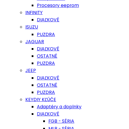
Procesory eeprom
INFINITY
DIAĽKOVÉ
ISUZU
PUZDRA
JAGUAR
DIAĽKOVÉ
OSTATNÉ
PUZDRA
JEEP
DIAĽKOVÉ
OSTATNÉ
PUZDRA
KEYDIY KĽÚČE
Adaptéry a doplnky
DIAĽKOVÉ
FGB - SÉRIA
MLB - SÉRIA