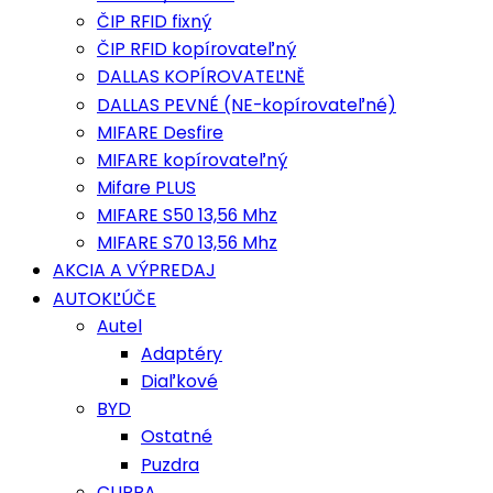
ČIP RFID fixný
ČIP RFID kopírovateľný
DALLAS KOPÍROVATEĽNĚ
DALLAS PEVNÉ (NE-kopírovateľné)
MIFARE Desfire
MIFARE kopírovateľný
Mifare PLUS
MIFARE S50 13,56 Mhz
MIFARE S70 13,56 Mhz
AKCIA A VÝPREDAJ
AUTOKĽÚČE
Autel
Adaptéry
Diaľkové
BYD
Ostatné
Puzdra
CUPRA