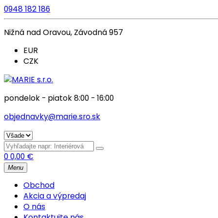
0948 182 186
Nižná nad Oravou, Závodná 957
EUR
CZK
pondelok - piatok 8:00 - 16:00
objednavky@marie.sro.sk
0
0,00
€
Menu
Obchod
Akcia a výpredaj
O nás
Kontaktujte nás