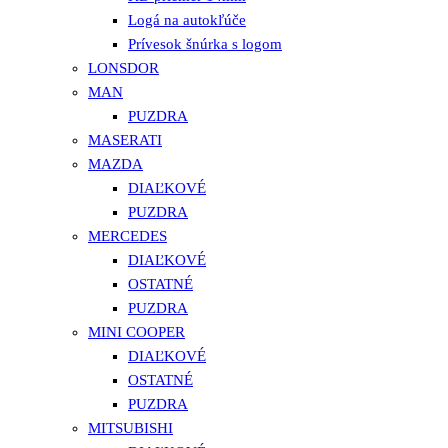
Logá na autokľúče
Prívesok šnúrka s logom
LONSDOR
MAN
PUZDRA
MASERATI
MAZDA
DIAĽKOVÉ
PUZDRA
MERCEDES
DIAĽKOVÉ
OSTATNÉ
PUZDRA
MINI COOPER
DIAĽKOVÉ
OSTATNÉ
PUZDRA
MITSUBISHI