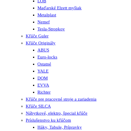
LOB
Maďarské Elzett myšiak
Metalplast
Nemef
Tesla-Stropkov
Kľúče Guler
Kľúče Originály
ABUS
Euro-locks
Ostatné
YALE
DOM
EVVA
Richter
Kľúče pre pracovné stroje a zariadenia
Kľúče SILCA
Nábytkové, elektro, špecial kľúče
Príslušenstvo ku kľúčom
Háky, Tabule, Prípravky