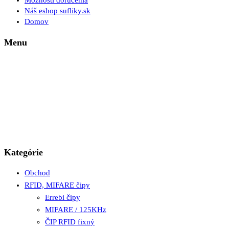
Možnosti doručenia
Náš eshop sufliky.sk
Domov
Menu
Kategórie
Obchod
RFID, MIFARE čipy
Errebi čipy
MIFARE / 125KHz
ČIP RFID fixný