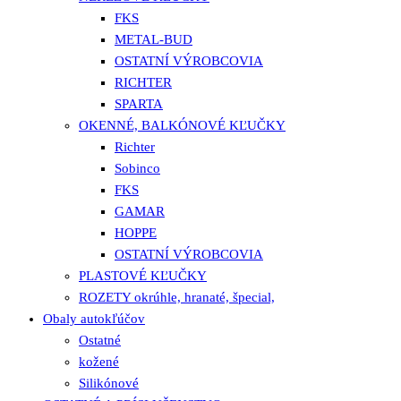
FKS
METAL-BUD
OSTATNÍ VÝROBCOVIA
RICHTER
SPARTA
OKENNÉ, BALKÓNOVÉ KĽUČKY
Richter
Sobinco
FKS
GAMAR
HOPPE
OSTATNÍ VÝROBCOVIA
PLASTOVÉ KĽUČKY
ROZETY okrúhle, hranaté, špecial,
Obaly autokľúčov
Ostatné
kožené
Silikónové