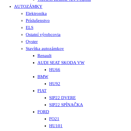
AUTOZÁMKY
Elektronika
Príslušenstvo
ELS
Ostatní výrobcovia
Oyster
Stavítka autozámkov
Renault
AUDI SEAT SKODA VW
HU66
BMW
HU92
FIAT
SIP22 DVERE
SIP22 SPÍNAČKA
FORD
FO21
HU101