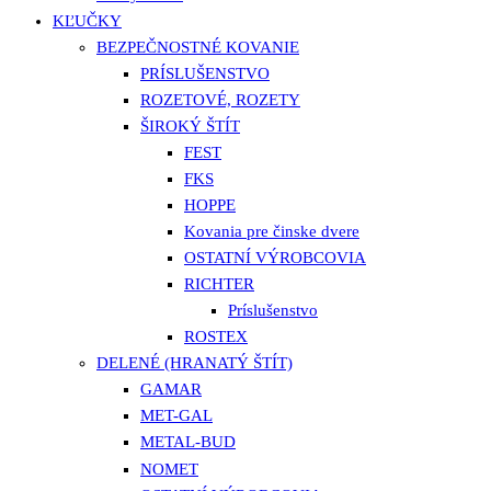
KĽUČKY
BEZPEČNOSTNÉ KOVANIE
PRÍSLUŠENSTVO
ROZETOVÉ, ROZETY
ŠIROKÝ ŠTÍT
FEST
FKS
HOPPE
Kovania pre činske dvere
OSTATNÍ VÝROBCOVIA
RICHTER
Príslušenstvo
ROSTEX
DELENÉ (HRANATÝ ŠTÍT)
GAMAR
MET-GAL
METAL-BUD
NOMET