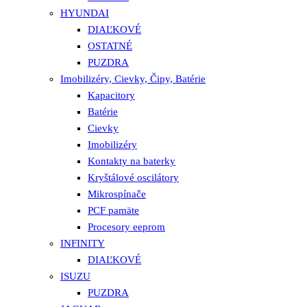
HYUNDAI
DIAĽKOVÉ
OSTATNÉ
PUZDRA
Imobilizéry, Cievky, Čipy, Batérie
Kapacitory
Batérie
Cievky
Imobilizéry
Kontakty na baterky
Kryštálové oscilátory
Mikrospínače
PCF pamäte
Procesory eeprom
INFINITY
DIAĽKOVÉ
ISUZU
PUZDRA