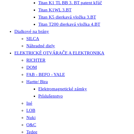
Titan K1 TL BB 3. BT patent kľúč
Titan K1WL 3.BT
Titan K5 dierkavá vložka 3.BT
Titan T200 dierkavá vložka 4.BT
Dialkové na brány
SILCA
Náhradné diely
ELEKTRICKÉ OTVÁRAČE A ELEKTRONIKA
RICHTER
DOM
FAB - BEFO - YALE
Hartte/ Bira
Elektromagnetické zámky
Príslušenstvo
Iné
LOB
Nuki
O&C
Tedee