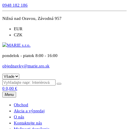
0948 182 186
Nižná nad Oravou, Závodná 957
EUR
CZK
pondelok - piatok 8:00 - 16:00
objednavky@marie.sro.sk
0
0,00
€
Menu
Obchod
Akcia a výpredaj
O nás
Kontaktujte nás