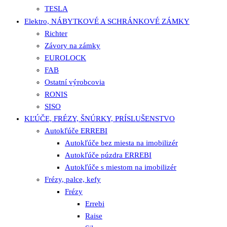
TESLA
Elektro, NÁBYTKOVÉ A SCHRÁNKOVÉ ZÁMKY
Richter
Závory na zámky
EUROLOCK
FAB
Ostatní výrobcovia
RONIS
SISO
KĽÚČE, FRÉZY, ŠNÚRKY, PRÍSLUŠENSTVO
Autokľúče ERREBI
Autokľúče bez miesta na imobilizér
Autokľúče púzdra ERREBI
Autokľúče s miestom na imobilizér
Frézy, palce, kefy
Frézy
Errebi
Raise