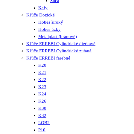
Silca
Kefy
Kľúče Dozické
Hobes široký
Hobes úzky
Metalplast (bránové)
Kľúče ERREBI Cylindrické dierkavé
Kľúče ERREBI Cylindrické zubaté
Kľúče ERREBI farebné
K20
K21
K22
K23
K24
K26
K30
K32
LOB2
P10