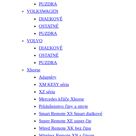
PUZDRA
VOLKSWAGEN
DIAĽKOVÉ
OSTATNÉ
PUZDRA
VOLVO
DIAĽKOVÉ
OSTATNÉ
PUZDRA
Xhorse
Adaptéry
XM KESY séria
XZ séria
Mercedes kľúče Xhorse
Príslušenstvo čipy a stroje
Smart Remote XS Smart dialkové
Super Remote XE super čip
Wired Remote XK bez čipu
Wireless Remote XN s čipom