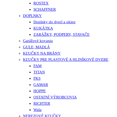
ROSTEX
SCHAFFNER
DOPLNKY
Doplnky do dverí a okien
KUKÁTKA
ZARÁŽKY, PODPERY, STAVAČE
Garážové kovania
GULE, MADLÁ
KĽUČKY NA BRÁNY
KĽUČKY PRE PLASTOVÉ A HLINÍKOVÉ DVERE
FAM
TITAN
FKS
GAMAR
HOPPE
OSTATNÍ VÝROBCOVIA
RICHTER
Wala
NEREZOVÉ KĽUČKY