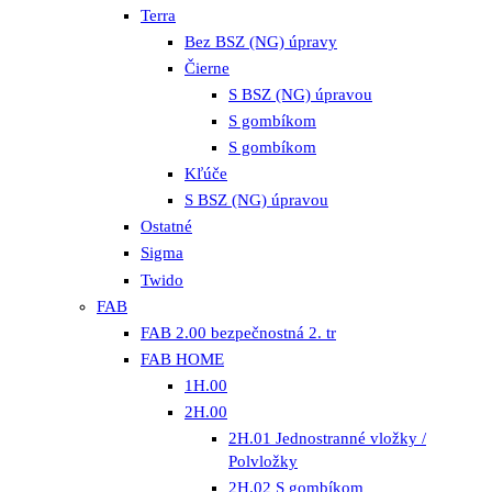
Terra
Bez BSZ (NG) úpravy
Čierne
S BSZ (NG) úpravou
S gombíkom
S gombíkom
Kľúče
S BSZ (NG) úpravou
Ostatné
Sigma
Twido
FAB
FAB 2.00 bezpečnostná 2. tr
FAB HOME
1H.00
2H.00
2H.01 Jednostranné vložky /
Polvložky
2H.02 S gombíkom