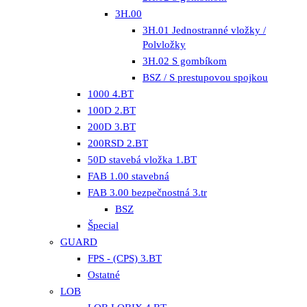
3H.00
3H.01 Jednostranné vložky /
Polvložky
3H.02 S gombíkom
BSZ / S prestupovou spojkou
1000 4.BT
100D 2.BT
200D 3.BT
200RSD 2.BT
50D stavebá vložka 1.BT
FAB 1.00 stavebná
FAB 3.00 bezpečnostná 3.tr
BSZ
Špecial
GUARD
FPS - (CPS) 3.BT
Ostatné
LOB