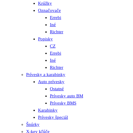
Krúžky
Označovače
Errebi
Iné
Richter
Popisky
CZ
Errebi
Iné
Richter
Prívesky a karabinky
Auto prívesky
Ostatné
Prívesky auto BM
Prívesky BMS
Karabinky
Prívesky špeciál
Šnúrky
X-key kľúče