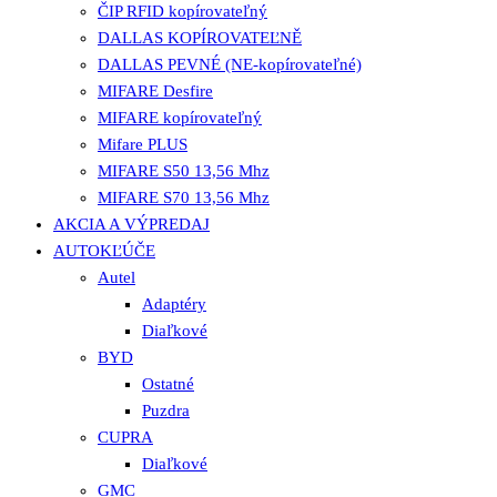
ČIP RFID kopírovateľný
DALLAS KOPÍROVATEĽNĚ
DALLAS PEVNÉ (NE-kopírovateľné)
MIFARE Desfire
MIFARE kopírovateľný
Mifare PLUS
MIFARE S50 13,56 Mhz
MIFARE S70 13,56 Mhz
AKCIA A VÝPREDAJ
AUTOKĽÚČE
Autel
Adaptéry
Diaľkové
BYD
Ostatné
Puzdra
CUPRA
Diaľkové
GMC