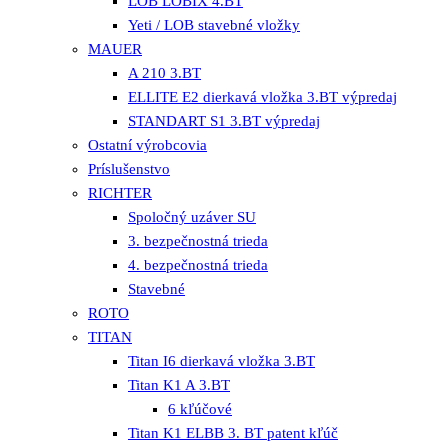
LOB LOBIX 4.BT
Yeti / LOB stavebné vložky
MAUER
A 210 3.BT
ELLITE E2 dierkavá vložka 3.BT výpredaj
STANDART S1 3.BT výpredaj
Ostatní výrobcovia
Príslušenstvo
RICHTER
Spoločný uzáver SU
3. bezpečnostná trieda
4. bezpečnostná trieda
Stavebné
ROTO
TITAN
Titan I6 dierkavá vložka 3.BT
Titan K1 A 3.BT
6 kľúčové
Titan K1 ELBB 3. BT patent kľúč