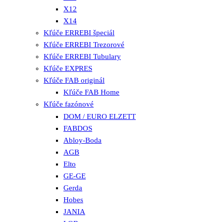
X12
X14
Kľúče ERREBI špeciál
Kľúče ERREBI Trezorové
Kľúče ERREBI Tubulary
Kľúče EXPRES
Kľúče FAB originál
Kľúče FAB Home
Kľúče fazónové
DOM / EURO ELZETT
FABDOS
Abloy-Boda
AGB
Elto
GE-GE
Gerda
Hobes
JANIA