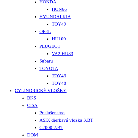
HONDA
HON66
HYUNDAI KIA
TOY49
OPEL
HU100
PEUGEOT
VA2 HU83
Subaru
TOYOTA
TOY43
TOY48
CYLINDRICKÉ VLOŽKY
BKS
CISA
Príslušenstvo
ASIX dierkavá vložka 3.BT
C2000 2.BT
DOM