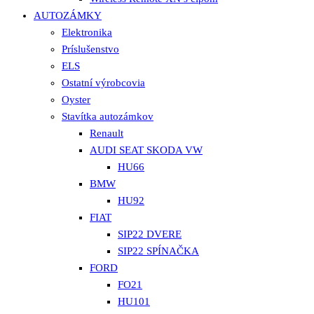
AUTOZÁMKY
Elektronika
Príslušenstvo
ELS
Ostatní výrobcovia
Oyster
Stavítka autozámkov
Renault
AUDI SEAT SKODA VW
HU66
BMW
HU92
FIAT
SIP22 DVERE
SIP22 SPÍNAČKA
FORD
FO21
HU101