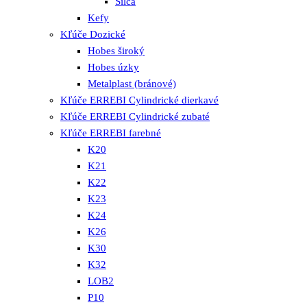
Silca
Kefy
Kľúče Dozické
Hobes široký
Hobes úzky
Metalplast (bránové)
Kľúče ERREBI Cylindrické dierkavé
Kľúče ERREBI Cylindrické zubaté
Kľúče ERREBI farebné
K20
K21
K22
K23
K24
K26
K30
K32
LOB2
P10