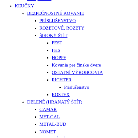
KĽUČKY
BEZPEČNOSTNÉ KOVANIE
PRÍSLUŠENSTVO
ROZETOVÉ, ROZETY
ŠIROKÝ ŠTÍT
FEST
FKS
HOPPE
Kovania pre činske dvere
OSTATNÍ VÝROBCOVIA
RICHTER
Príslušenstvo
ROSTEX
DELENÉ (HRANATÝ ŠTÍT)
GAMAR
MET-GAL
METAL-BUD
NOMET