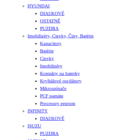
HYUNDAI
DIAĽKOVÉ
OSTATNÉ
PUZDRA
Imobilizéry, Cievky, Čipy, Batérie
Kapacitory
Batérie
Cievky
Imobilizéry
Kontakty na baterky
Kryštálové oscilátory
Mikrospínače
PCF pamäte
Procesory eeprom
INFINITY
DIAĽKOVÉ
ISUZU
PUZDRA