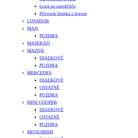
Logá na autokľúče
Prívesok šnúrka s logom
LONSDOR
MAN
PUZDRA
MASERATI
MAZDA
DIAĽKOVÉ
PUZDRA
MERCEDES
DIAĽKOVÉ
OSTATNÉ
PUZDRA
MINI COOPER
DIAĽKOVÉ
OSTATNÉ
PUZDRA
MITSUBISHI