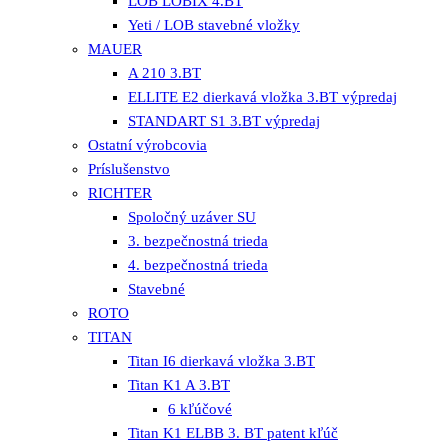
LOB LOBIX 4.BT
Yeti / LOB stavebné vložky
MAUER
A 210 3.BT
ELLITE E2 dierkavá vložka 3.BT výpredaj
STANDART S1 3.BT výpredaj
Ostatní výrobcovia
Príslušenstvo
RICHTER
Spoločný uzáver SU
3. bezpečnostná trieda
4. bezpečnostná trieda
Stavebné
ROTO
TITAN
Titan I6 dierkavá vložka 3.BT
Titan K1 A 3.BT
6 kľúčové
Titan K1 ELBB 3. BT patent kľúč