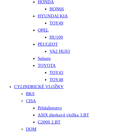
HONDA
HON66
HYUNDAI KIA
TOY49
OPEL
HU100
PEUGEOT
VA2 HU83
Subaru
TOYOTA
TOY43
TOY48
CYLINDRICKÉ VLOŽKY
BKS
CISA
Príslušenstvo
ASIX dierkavá vložka 3.BT
C2000 2.BT
DOM