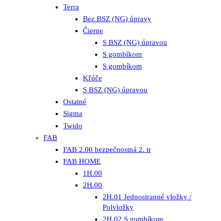
Terra
Bez BSZ (NG) úpravy
Čierne
S BSZ (NG) úpravou
S gombíkom
S gombíkom
Kľúče
S BSZ (NG) úpravou
Ostatné
Sigma
Twido
FAB
FAB 2.00 bezpečnostná 2. tr
FAB HOME
1H.00
2H.00
2H.01 Jednostranné vložky /
Polvložky
2H.02 S gombíkom