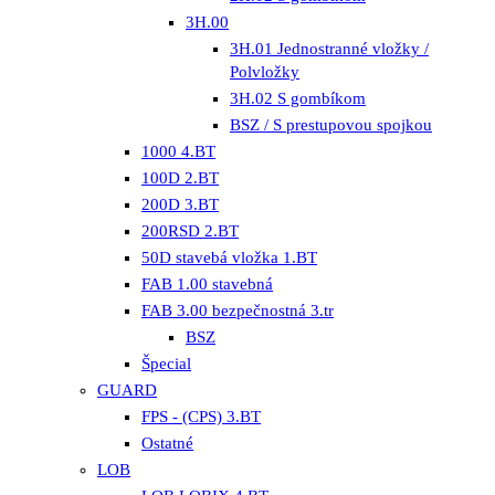
3H.00
3H.01 Jednostranné vložky /
Polvložky
3H.02 S gombíkom
BSZ / S prestupovou spojkou
1000 4.BT
100D 2.BT
200D 3.BT
200RSD 2.BT
50D stavebá vložka 1.BT
FAB 1.00 stavebná
FAB 3.00 bezpečnostná 3.tr
BSZ
Špecial
GUARD
FPS - (CPS) 3.BT
Ostatné
LOB