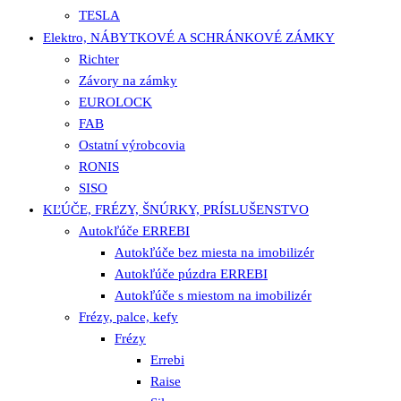
TESLA
Elektro, NÁBYTKOVÉ A SCHRÁNKOVÉ ZÁMKY
Richter
Závory na zámky
EUROLOCK
FAB
Ostatní výrobcovia
RONIS
SISO
KĽÚČE, FRÉZY, ŠNÚRKY, PRÍSLUŠENSTVO
Autokľúče ERREBI
Autokľúče bez miesta na imobilizér
Autokľúče púzdra ERREBI
Autokľúče s miestom na imobilizér
Frézy, palce, kefy
Frézy
Errebi
Raise