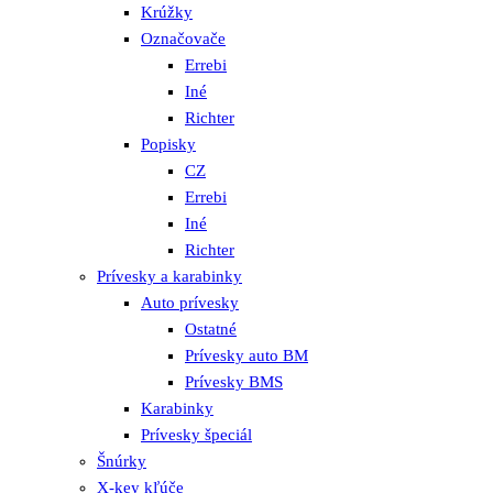
Krúžky
Označovače
Errebi
Iné
Richter
Popisky
CZ
Errebi
Iné
Richter
Prívesky a karabinky
Auto prívesky
Ostatné
Prívesky auto BM
Prívesky BMS
Karabinky
Prívesky špeciál
Šnúrky
X-key kľúče