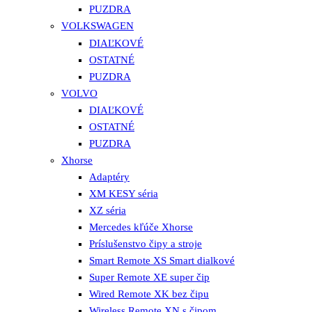
PUZDRA
VOLKSWAGEN
DIAĽKOVÉ
OSTATNÉ
PUZDRA
VOLVO
DIAĽKOVÉ
OSTATNÉ
PUZDRA
Xhorse
Adaptéry
XM KESY séria
XZ séria
Mercedes kľúče Xhorse
Príslušenstvo čipy a stroje
Smart Remote XS Smart dialkové
Super Remote XE super čip
Wired Remote XK bez čipu
Wireless Remote XN s čipom