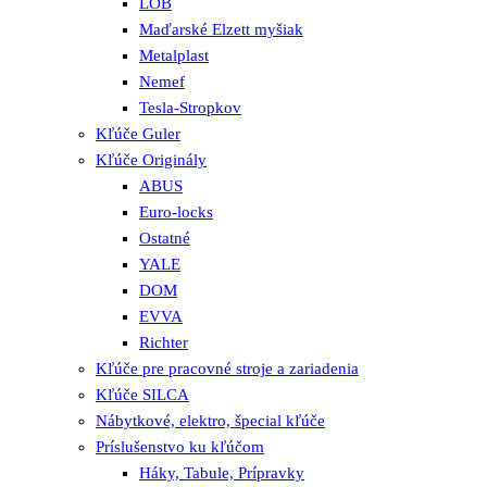
LOB
Maďarské Elzett myšiak
Metalplast
Nemef
Tesla-Stropkov
Kľúče Guler
Kľúče Originály
ABUS
Euro-locks
Ostatné
YALE
DOM
EVVA
Richter
Kľúče pre pracovné stroje a zariadenia
Kľúče SILCA
Nábytkové, elektro, špecial kľúče
Príslušenstvo ku kľúčom
Háky, Tabule, Prípravky