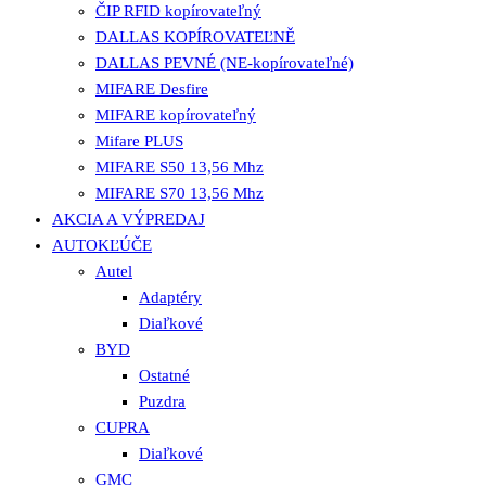
ČIP RFID kopírovateľný
DALLAS KOPÍROVATEĽNĚ
DALLAS PEVNÉ (NE-kopírovateľné)
MIFARE Desfire
MIFARE kopírovateľný
Mifare PLUS
MIFARE S50 13,56 Mhz
MIFARE S70 13,56 Mhz
AKCIA A VÝPREDAJ
AUTOKĽÚČE
Autel
Adaptéry
Diaľkové
BYD
Ostatné
Puzdra
CUPRA
Diaľkové
GMC