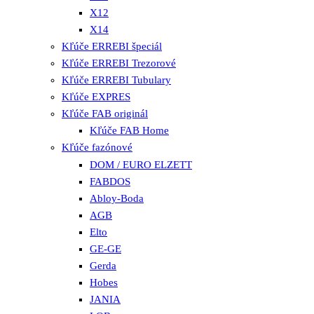
X12
X14
Kľúče ERREBI špeciál
Kľúče ERREBI Trezorové
Kľúče ERREBI Tubulary
Kľúče EXPRES
Kľúče FAB originál
Kľúče FAB Home
Kľúče fazónové
DOM / EURO ELZETT
FABDOS
Abloy-Boda
AGB
Elto
GE-GE
Gerda
Hobes
JANIA