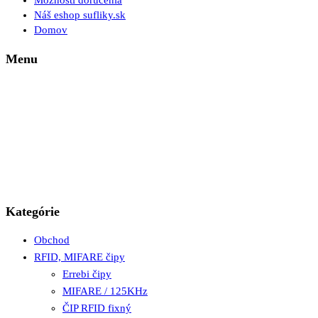
Možnosti doručenia
Náš eshop sufliky.sk
Domov
Menu
Kategórie
Obchod
RFID, MIFARE čipy
Errebi čipy
MIFARE / 125KHz
ČIP RFID fixný