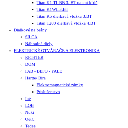
Titan K1 TL BB 3. BT patent kľúč
Titan K1WL 3.BT
Titan K5 dierkavá vložka 3.BT
Titan T200 dierkavá vložka 4.BT
Dialkové na brány
SILCA
Náhradné diely
ELEKTRICKÉ OTVÁRAČE A ELEKTRONIKA
RICHTER
DOM
FAB - BEFO - YALE
Hartte/ Bira
Elektromagnetické zámky
Príslušenstvo
Iné
LOB
Nuki
O&C
Tedee