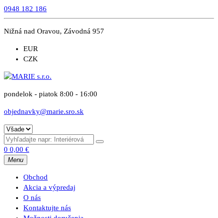
0948 182 186
Nižná nad Oravou, Závodná 957
EUR
CZK
pondelok - piatok 8:00 - 16:00
objednavky@marie.sro.sk
0
0,00
€
Menu
Obchod
Akcia a výpredaj
O nás
Kontaktujte nás