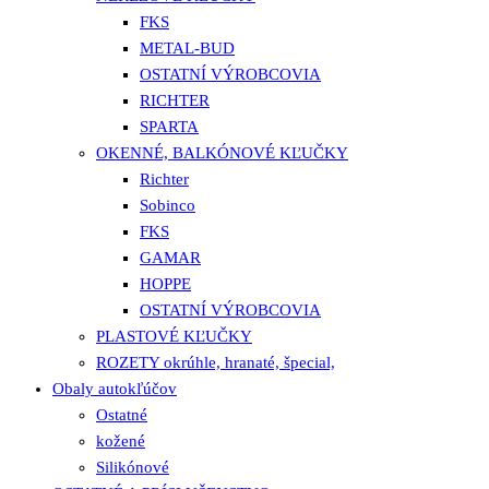
FKS
METAL-BUD
OSTATNÍ VÝROBCOVIA
RICHTER
SPARTA
OKENNÉ, BALKÓNOVÉ KĽUČKY
Richter
Sobinco
FKS
GAMAR
HOPPE
OSTATNÍ VÝROBCOVIA
PLASTOVÉ KĽUČKY
ROZETY okrúhle, hranaté, špecial,
Obaly autokľúčov
Ostatné
kožené
Silikónové