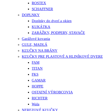
ROSTEX
SCHAFFNER
DOPLNKY
Doplnky do dverí a okien
KUKÁTKA
ZARÁŽKY, PODPERY, STAVAČE
Garážové kovania
GULE, MADLÁ
KĽUČKY NA BRÁNY
KĽUČKY PRE PLASTOVÉ A HLINÍKOVÉ DVERE
FAM
TITAN
FKS
GAMAR
HOPPE
OSTATNÍ VÝROBCOVIA
RICHTER
Wala
NEREZOVÉ KĽUČKY