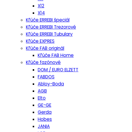
X12
X14
Kľúče ERREBI špeciál
Kľúče ERREBI Trezorové
Kľúče ERREBI Tubulary
Kľúče EXPRES
Kľúče FAB originál
Kľúče FAB Home
Kľúče fazónové
DOM / EURO ELZETT
FABDOS
Abloy-Boda
AGB
Elto
GE-GE
Gerda
Hobes
JANIA