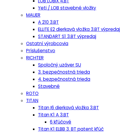
LOB LOBIX 4.BT
Yeti / LOB stavebné vložky
MAUER
A 210 3.BT
ELLITE E2 dierkavá vložka 3.BT výpredaj
STANDART S1 3.BT výpredaj
Ostatní výrobcovia
Príslušenstvo
RICHTER
Spoločný uzáver SU
3. bezpečnostná trieda
4. bezpečnostná trieda
Stavebné
ROTO
TITAN
Titan I6 dierkavá vložka 3.BT
Titan K1 A 3.BT
6 kľúčové
Titan K1 ELBB 3. BT patent kľúč