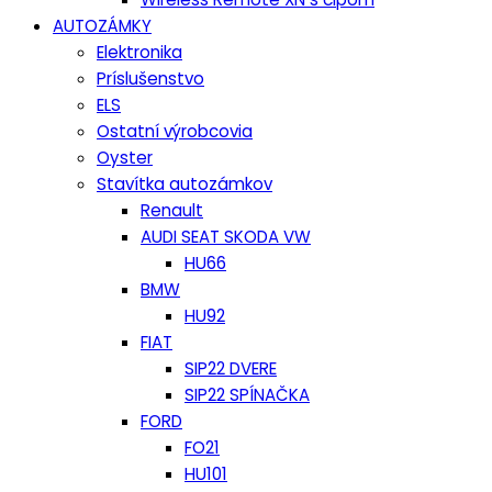
AUTOZÁMKY
Elektronika
Príslušenstvo
ELS
Ostatní výrobcovia
Oyster
Stavítka autozámkov
Renault
AUDI SEAT SKODA VW
HU66
BMW
HU92
FIAT
SIP22 DVERE
SIP22 SPÍNAČKA
FORD
FO21
HU101