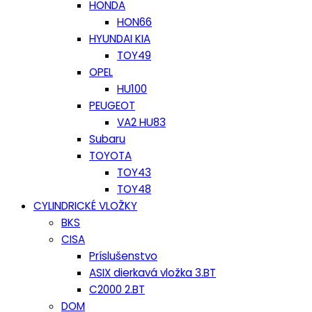
HONDA
HON66
HYUNDAI KIA
TOY49
OPEL
HU100
PEUGEOT
VA2 HU83
Subaru
TOYOTA
TOY43
TOY48
CYLINDRICKÉ VLOŽKY
BKS
CISA
Príslušenstvo
ASIX dierkavá vložka 3.BT
C2000 2.BT
DOM