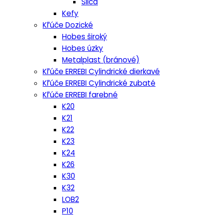
Silca
Kefy
Kľúče Dozické
Hobes široký
Hobes úzky
Metalplast (bránové)
Kľúče ERREBI Cylindrické dierkavé
Kľúče ERREBI Cylindrické zubaté
Kľúče ERREBI farebné
K20
K21
K22
K23
K24
K26
K30
K32
LOB2
P10