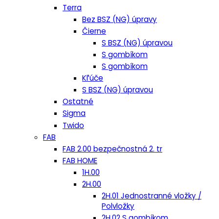
Terra
Bez BSZ (NG) úpravy
Čierne
S BSZ (NG) úpravou
S gombíkom
S gombíkom
Kľúče
S BSZ (NG) úpravou
Ostatné
Sigma
Twido
FAB
FAB 2.00 bezpečnostná 2. tr
FAB HOME
1H.00
2H.00
2H.01 Jednostranné vložky /
Polvložky
2H.02 S gombíkom