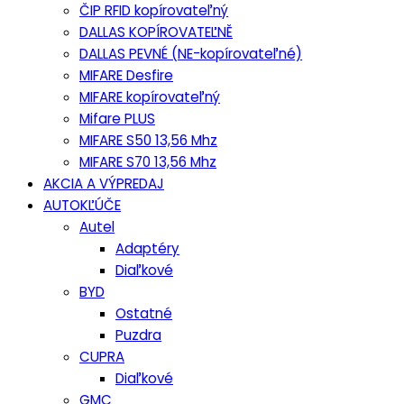
ČIP RFID kopírovateľný
DALLAS KOPÍROVATEĽNĚ
DALLAS PEVNÉ (NE-kopírovateľné)
MIFARE Desfire
MIFARE kopírovateľný
Mifare PLUS
MIFARE S50 13,56 Mhz
MIFARE S70 13,56 Mhz
AKCIA A VÝPREDAJ
AUTOKĽÚČE
Autel
Adaptéry
Diaľkové
BYD
Ostatné
Puzdra
CUPRA
Diaľkové
GMC