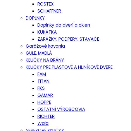
ROSTEX
SCHAFFNER
DOPLNKY
Doplnky do dverí a okien
KUKÁTKA
ZARÁŽKY, PODPERY, STAVAČE
Garážové kovania
GULE, MADLÁ
KĽUČKY NA BRÁNY
KĽUČKY PRE PLASTOVÉ A HLINÍKOVÉ DVERE
FAM
TITAN
FKS
GAMAR
HOPPE
OSTATNÍ VÝROBCOVIA
RICHTER
Wala
NEREZOVÉ KĽUČKY