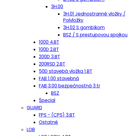
3H.00
3H.01 Jednostranné vložky /
Polvložky
3H.02 S gombíkom
BSZ / S prestupovou spojkou
1000 4.BT
100D 2.BT
200D 3.BT
200RSD 2.BT
50D stavebá vložka 1.BT
FAB 1.00 stavebná
FAB 3.00 bezpečnostná 3.tr
BSZ
Špecial
GUARD
FPS - (CPS) 3.BT
Ostatné
LOB