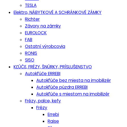
TESLA
Elektro, NÁBYTKOVÉ A SCHRÁNKOVÉ ZÁMKY
Richter
Závory na zámky
EUROLOCK
FAB
Ostatní výrobcovia
RONIS
SISO
KĽÚČE, FRÉZY, ŠNÚRKY, PRÍSLUŠENSTVO
Autokľúče ERREBI
Autokľúče bez miesta na imobilizér
Autokľúče púzdra ERREBI
Autokľúče s miestom na imobilizér
Frézy, palce, kefy
Frézy
Errebi
Raise