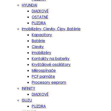
HYUNDAI
DIAĽKOVÉ
OSTATNÉ
PUZDRA
Imobilizéry, Cievky, Čipy, Batérie
Kapacitory
Batérie
Cievky
Imobilizéry
Kontakty na baterky
Kryštálové oscilátory
Mikrospínače
PCF pamäte
Procesory eeprom
INFINITY
DIAĽKOVÉ
ISUZU
PUZDRA