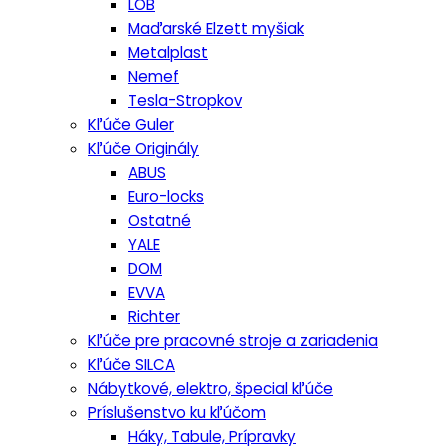
LOB
Maďarské Elzett myšiak
Metalplast
Nemef
Tesla-Stropkov
Kľúče Guler
Kľúče Originály
ABUS
Euro-locks
Ostatné
YALE
DOM
EVVA
Richter
Kľúče pre pracovné stroje a zariadenia
Kľúče SILCA
Nábytkové, elektro, špecial kľúče
Príslušenstvo ku kľúčom
Háky, Tabule, Prípravky