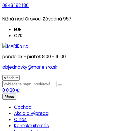
0948 182 186
Nižná nad Oravou, Závodná 957
EUR
CZK
pondelok - piatok 8:00 - 16:00
objednavky@marie.sro.sk
0
0,00
€
Menu
Obchod
Akcia a výpredaj
O nás
Kontaktujte nás