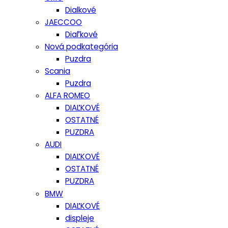
Dialkové
JAECCOO
Diaľkové
Nová podkategória
Puzdra
Scania
Puzdra
ALFA ROMEO
DIAĽKOVÉ
OSTATNÉ
PUZDRA
AUDI
DIAĽKOVÉ
OSTATNÉ
PUZDRA
BMW
DIAĽKOVÉ
displeje