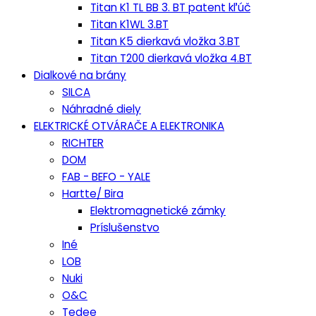
Titan K1 TL BB 3. BT patent kľúč
Titan K1WL 3.BT
Titan K5 dierkavá vložka 3.BT
Titan T200 dierkavá vložka 4.BT
Dialkové na brány
SILCA
Náhradné diely
ELEKTRICKÉ OTVÁRAČE A ELEKTRONIKA
RICHTER
DOM
FAB - BEFO - YALE
Hartte/ Bira
Elektromagnetické zámky
Príslušenstvo
Iné
LOB
Nuki
O&C
Tedee