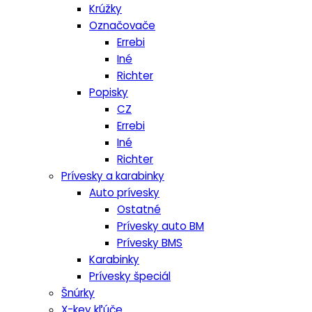
Krúžky
Označovače
Errebi
Iné
Richter
Popisky
CZ
Errebi
Iné
Richter
Prívesky a karabinky
Auto prívesky
Ostatné
Prívesky auto BM
Prívesky BMS
Karabinky
Prívesky špeciál
Šnúrky
X-key kľúče