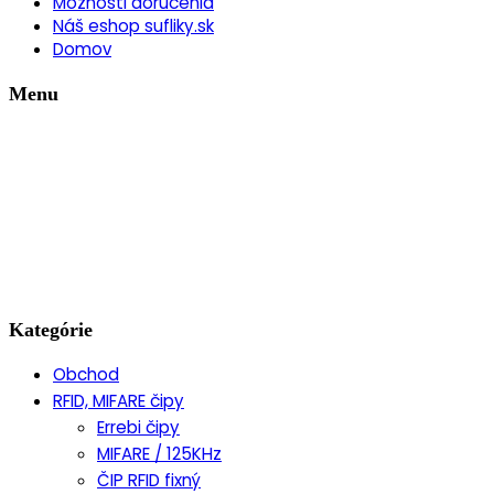
Možnosti doručenia
Náš eshop sufliky.sk
Domov
Menu
Kategórie
Obchod
RFID, MIFARE čipy
Errebi čipy
MIFARE / 125KHz
ČIP RFID fixný