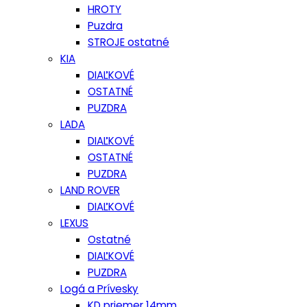
HROTY
Puzdra
STROJE ostatné
KIA
DIAĽKOVÉ
OSTATNÉ
PUZDRA
LADA
DIAĽKOVÉ
OSTATNÉ
PUZDRA
LAND ROVER
DIAĽKOVÉ
LEXUS
Ostatné
DIAĽKOVÉ
PUZDRA
Logá a Prívesky
KD priemer 14mm