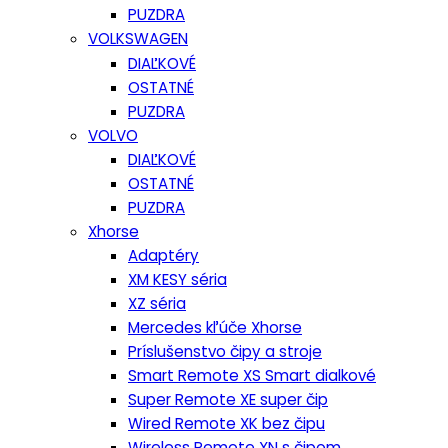
PUZDRA
VOLKSWAGEN
DIAĽKOVÉ
OSTATNÉ
PUZDRA
VOLVO
DIAĽKOVÉ
OSTATNÉ
PUZDRA
Xhorse
Adaptéry
XM KESY séria
XZ séria
Mercedes kľúče Xhorse
Príslušenstvo čipy a stroje
Smart Remote XS Smart dialkové
Super Remote XE super čip
Wired Remote XK bez čipu
Wireless Remote XN s čipom