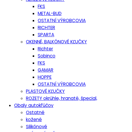
FKS
METAL-BUD
OSTATNÍ VÝROBCOVIA
RICHTER
SPARTA
OKENNÉ, BALKÓNOVÉ KĽUČKY
Richter
Sobinco
FKS
GAMAR
HOPPE
OSTATNÍ VÝROBCOVIA
PLASTOVÉ KĽUČKY
ROZETY okrúhle, hranaté, špecial,
Obaly autokľúčov
Ostatné
kožené
Silikónové