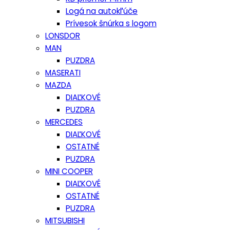
Logá na autokľúče
Prívesok šnúrka s logom
LONSDOR
MAN
PUZDRA
MASERATI
MAZDA
DIAĽKOVÉ
PUZDRA
MERCEDES
DIAĽKOVÉ
OSTATNÉ
PUZDRA
MINI COOPER
DIAĽKOVÉ
OSTATNÉ
PUZDRA
MITSUBISHI