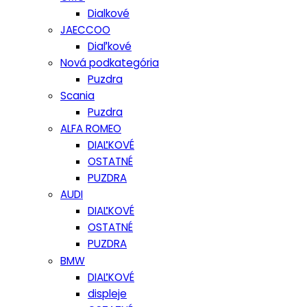
Dialkové
JAECCOO
Diaľkové
Nová podkategória
Puzdra
Scania
Puzdra
ALFA ROMEO
DIAĽKOVÉ
OSTATNÉ
PUZDRA
AUDI
DIAĽKOVÉ
OSTATNÉ
PUZDRA
BMW
DIAĽKOVÉ
displeje