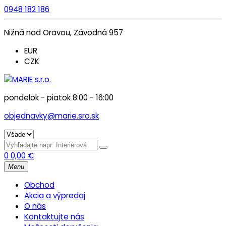
0948 182 186
Nižná nad Oravou, Závodná 957
EUR
CZK
pondelok - piatok 8:00 - 16:00
objednavky@marie.sro.sk
0
0,00
€
Menu
Obchod
Akcia a výpredaj
O nás
Kontaktujte nás