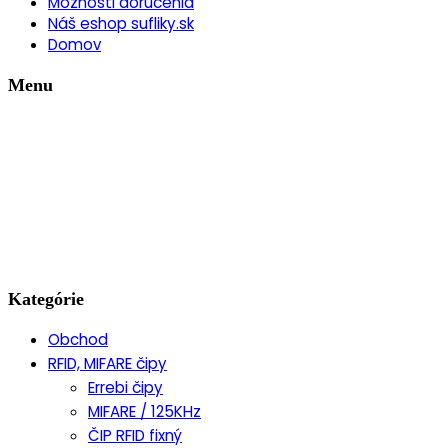
Možnosti doručenia
Náš eshop sufliky.sk
Domov
Menu
Kategórie
Obchod
RFID, MIFARE čipy
Errebi čipy
MIFARE / 125KHz
ČIP RFID fixný