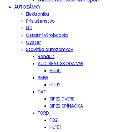
AUTOZÁMKY
Elektronika
Príslušenstvo
ELS
Ostatní výrobcovia
Oyster
Stavítka autozámkov
Renault
AUDI SEAT SKODA VW
HU66
BMW
HU92
FIAT
SIP22 DVERE
SIP22 SPÍNAČKA
FORD
FO21
HU101