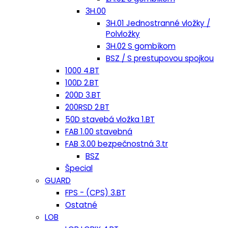
3H.00
3H.01 Jednostranné vložky /
Polvložky
3H.02 S gombíkom
BSZ / S prestupovou spojkou
1000 4.BT
100D 2.BT
200D 3.BT
200RSD 2.BT
50D stavebá vložka 1.BT
FAB 1.00 stavebná
FAB 3.00 bezpečnostná 3.tr
BSZ
Špecial
GUARD
FPS - (CPS) 3.BT
Ostatné
LOB