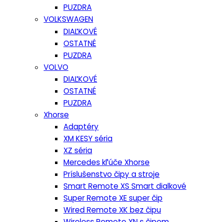
PUZDRA
VOLKSWAGEN
DIAĽKOVÉ
OSTATNÉ
PUZDRA
VOLVO
DIAĽKOVÉ
OSTATNÉ
PUZDRA
Xhorse
Adaptéry
XM KESY séria
XZ séria
Mercedes kľúče Xhorse
Príslušenstvo čipy a stroje
Smart Remote XS Smart dialkové
Super Remote XE super čip
Wired Remote XK bez čipu
Wireless Remote XN s čipom