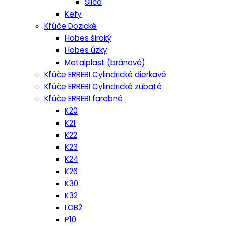
Silca
Kefy
Kľúče Dozické
Hobes široký
Hobes úzky
Metalplast (bránové)
Kľúče ERREBI Cylindrické dierkavé
Kľúče ERREBI Cylindrické zubaté
Kľúče ERREBI farebné
K20
K21
K22
K23
K24
K26
K30
K32
LOB2
P10