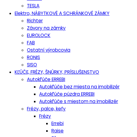
TESLA
Elektro, NÁBYTKOVÉ A SCHRÁNKOVÉ ZÁMKY
Richter
Závory na zámky
EUROLOCK
FAB
Ostatní výrobcovia
RONIS
SISO
KĽÚČE, FRÉZY, ŠNÚRKY, PRÍSLUŠENSTVO
Autokľúče ERREBI
Autokľúče bez miesta na imobilizér
Autokľúče púzdra ERREBI
Autokľúče s miestom na imobilizér
Frézy, palce, kefy
Frézy
Errebi
Raise