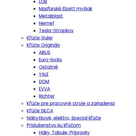
LOB
Maďarské Elzett myšiak
Metalplast
Nemef
Tesla-Stropkov
Kľúče Guler
Kľúče Originály
ABUS
Euro-locks
Ostatné
YALE
DOM
EVVA
Richter
Kľúče pre pracovné stroje a zariadenia
Kľúče SILCA
Nábytkové, elektro, špecial kľúče
Príslušenstvo ku kľúčom
Háky, Tabule, Prípravky