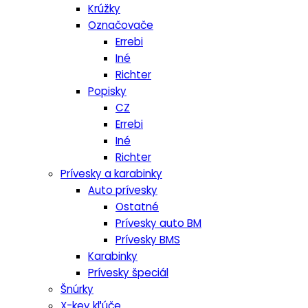
Krúžky
Označovače
Errebi
Iné
Richter
Popisky
CZ
Errebi
Iné
Richter
Prívesky a karabinky
Auto prívesky
Ostatné
Prívesky auto BM
Prívesky BMS
Karabinky
Prívesky špeciál
Šnúrky
X-key kľúče