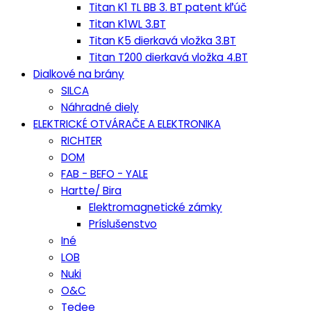
Titan K1 TL BB 3. BT patent kľúč
Titan K1WL 3.BT
Titan K5 dierkavá vložka 3.BT
Titan T200 dierkavá vložka 4.BT
Dialkové na brány
SILCA
Náhradné diely
ELEKTRICKÉ OTVÁRAČE A ELEKTRONIKA
RICHTER
DOM
FAB - BEFO - YALE
Hartte/ Bira
Elektromagnetické zámky
Príslušenstvo
Iné
LOB
Nuki
O&C
Tedee