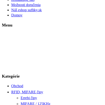
Možnosti doručenia
Náš eshop sufliky.sk
Domov
Menu
Kategórie
Obchod
RFID, MIFARE čipy
Errebi čipy
MIFARE / 125KHz