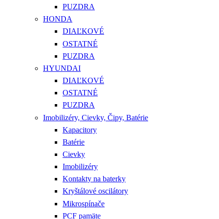
PUZDRA
HONDA
DIAĽKOVÉ
OSTATNÉ
PUZDRA
HYUNDAI
DIAĽKOVÉ
OSTATNÉ
PUZDRA
Imobilizéry, Cievky, Čipy, Batérie
Kapacitory
Batérie
Cievky
Imobilizéry
Kontakty na baterky
Kryštálové oscilátory
Mikrospínače
PCF pamäte