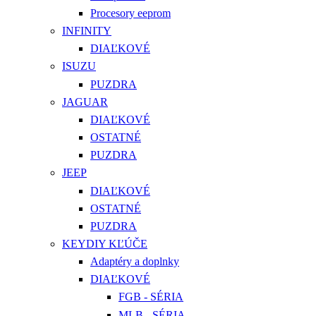
Procesory eeprom
INFINITY
DIAĽKOVÉ
ISUZU
PUZDRA
JAGUAR
DIAĽKOVÉ
OSTATNÉ
PUZDRA
JEEP
DIAĽKOVÉ
OSTATNÉ
PUZDRA
KEYDIY KĽÚČE
Adaptéry a doplnky
DIAĽKOVÉ
FGB - SÉRIA
MLB - SÉRIA