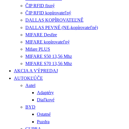
ČIP RFID fixný
ČIP RFID kopírovateľný
DALLAS KOPÍROVATEĽNĚ
DALLAS PEVNÉ (NE-kopírovateľné)
MIFARE Desfire
MIFARE kopírovateľný
Mifare PLUS
MIFARE S50 13,56 Mhz
MIFARE S70 13,56 Mhz
AKCIA A VÝPREDAJ
AUTOKĽÚČE
Autel
Adaptéry
Diaľkové
BYD
Ostatné
Puzdra
CUPRA