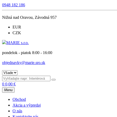
0948 182 186
Nižná nad Oravou, Závodná 957
EUR
CZK
pondelok - piatok 8:00 - 16:00
objednavky@marie.sro.sk
0
0,00
€
Menu
Obchod
Akcia a výpredaj
O nás
Kontaktujte nás