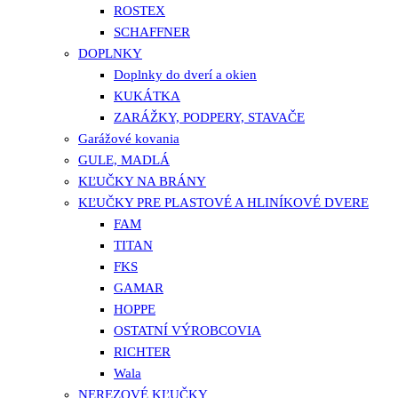
ROSTEX
SCHAFFNER
DOPLNKY
Doplnky do dverí a okien
KUKÁTKA
ZARÁŽKY, PODPERY, STAVAČE
Garážové kovania
GULE, MADLÁ
KĽUČKY NA BRÁNY
KĽUČKY PRE PLASTOVÉ A HLINÍKOVÉ DVERE
FAM
TITAN
FKS
GAMAR
HOPPE
OSTATNÍ VÝROBCOVIA
RICHTER
Wala
NEREZOVÉ KĽUČKY