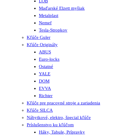
LOB
Maďarské Elzett myšiak
Metalplast
Nemef
Tesla-Stropkov
Kľúče Guler
Kľúče Originály
ABUS
Euro-locks
Ostatné
YALE
DOM
EVVA
Richter
Kľúče pre pracovné stroje a zariadenia
Kľúče SILCA
Nábytkové, elektro, špecial kľúče
Príslušenstvo ku kľúčom
Háky, Tabule, Prípravky