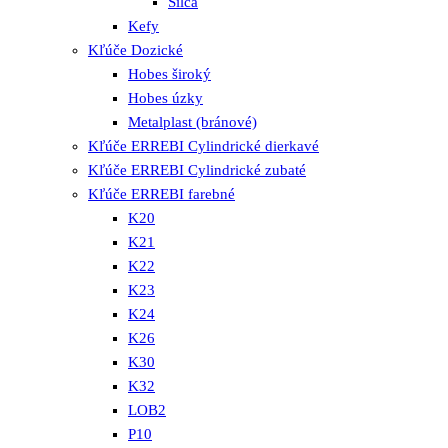
Silca
Kefy
Kľúče Dozické
Hobes široký
Hobes úzky
Metalplast (bránové)
Kľúče ERREBI Cylindrické dierkavé
Kľúče ERREBI Cylindrické zubaté
Kľúče ERREBI farebné
K20
K21
K22
K23
K24
K26
K30
K32
LOB2
P10