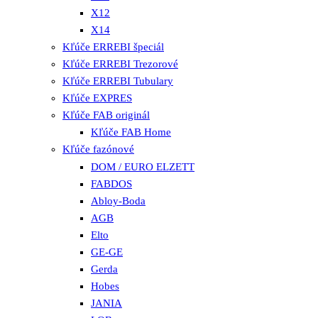
X12
X14
Kľúče ERREBI špeciál
Kľúče ERREBI Trezorové
Kľúče ERREBI Tubulary
Kľúče EXPRES
Kľúče FAB originál
Kľúče FAB Home
Kľúče fazónové
DOM / EURO ELZETT
FABDOS
Abloy-Boda
AGB
Elto
GE-GE
Gerda
Hobes
JANIA