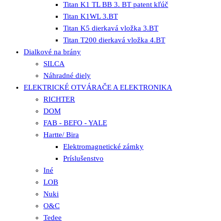
Titan K1 TL BB 3. BT patent kľúč
Titan K1WL 3.BT
Titan K5 dierkavá vložka 3.BT
Titan T200 dierkavá vložka 4.BT
Dialkové na brány
SILCA
Náhradné diely
ELEKTRICKÉ OTVÁRAČE A ELEKTRONIKA
RICHTER
DOM
FAB - BEFO - YALE
Hartte/ Bira
Elektromagnetické zámky
Príslušenstvo
Iné
LOB
Nuki
O&C
Tedee