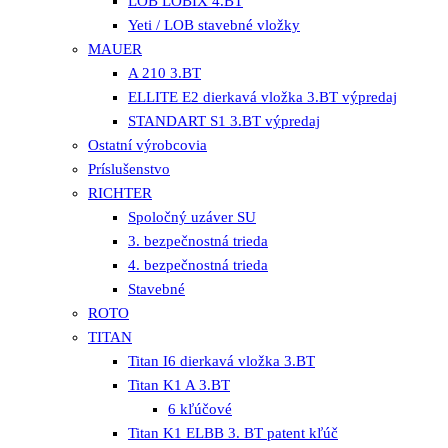
LOB LOBIX 4.BT
Yeti / LOB stavebné vložky
MAUER
A 210 3.BT
ELLITE E2 dierkavá vložka 3.BT výpredaj
STANDART S1 3.BT výpredaj
Ostatní výrobcovia
Príslušenstvo
RICHTER
Spoločný uzáver SU
3. bezpečnostná trieda
4. bezpečnostná trieda
Stavebné
ROTO
TITAN
Titan I6 dierkavá vložka 3.BT
Titan K1 A 3.BT
6 kľúčové
Titan K1 ELBB 3. BT patent kľúč