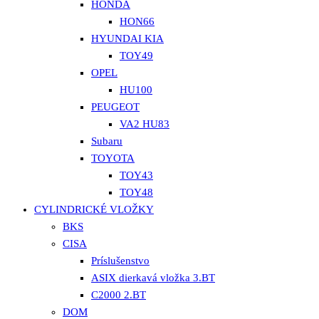
HONDA
HON66
HYUNDAI KIA
TOY49
OPEL
HU100
PEUGEOT
VA2 HU83
Subaru
TOYOTA
TOY43
TOY48
CYLINDRICKÉ VLOŽKY
BKS
CISA
Príslušenstvo
ASIX dierkavá vložka 3.BT
C2000 2.BT
DOM