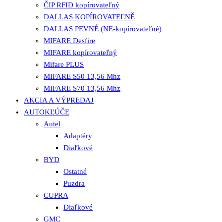
ČIP RFID kopírovateľný
DALLAS KOPÍROVATEĽNĚ
DALLAS PEVNÉ (NE-kopírovateľné)
MIFARE Desfire
MIFARE kopírovateľný
Mifare PLUS
MIFARE S50 13,56 Mhz
MIFARE S70 13,56 Mhz
AKCIA A VÝPREDAJ
AUTOKĽÚČE
Autel
Adaptéry
Diaľkové
BYD
Ostatné
Puzdra
CUPRA
Diaľkové
GMC