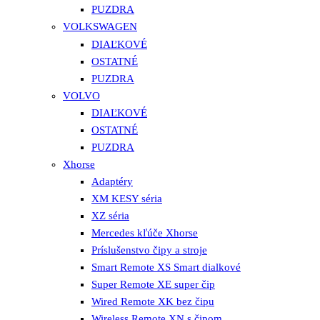
PUZDRA
VOLKSWAGEN
DIAĽKOVÉ
OSTATNÉ
PUZDRA
VOLVO
DIAĽKOVÉ
OSTATNÉ
PUZDRA
Xhorse
Adaptéry
XM KESY séria
XZ séria
Mercedes kľúče Xhorse
Príslušenstvo čipy a stroje
Smart Remote XS Smart dialkové
Super Remote XE super čip
Wired Remote XK bez čipu
Wireless Remote XN s čipom