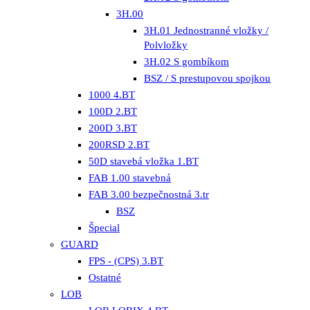
3H.00
3H.01 Jednostranné vložky /
Polvložky
3H.02 S gombíkom
BSZ / S prestupovou spojkou
1000 4.BT
100D 2.BT
200D 3.BT
200RSD 2.BT
50D stavebá vložka 1.BT
FAB 1.00 stavebná
FAB 3.00 bezpečnostná 3.tr
BSZ
Špecial
GUARD
FPS - (CPS) 3.BT
Ostatné
LOB