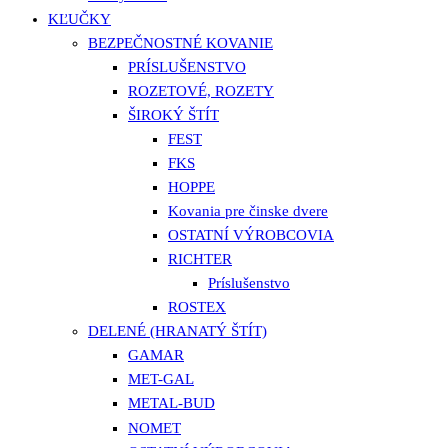
KĽUČKY
BEZPEČNOSTNÉ KOVANIE
PRÍSLUŠENSTVO
ROZETOVÉ, ROZETY
ŠIROKÝ ŠTÍT
FEST
FKS
HOPPE
Kovania pre činske dvere
OSTATNÍ VÝROBCOVIA
RICHTER
Príslušenstvo
ROSTEX
DELENÉ (HRANATÝ ŠTÍT)
GAMAR
MET-GAL
METAL-BUD
NOMET