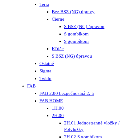
Terra
Bez BSZ (NG) úpravy
Čierne
S BSZ (NG) úpravou
S gombíkom
S gombíkom
Kľúče
S BSZ (NG) úpravou
Ostatné
Sigma
Twido
FAB
FAB 2.00 bezpečnostná 2. tr
FAB HOME
1H.00
2H.00
2H.01 Jednostranné vložky /
Polvložky
2H.02 S gombíkom