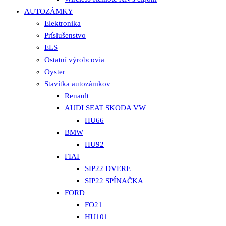
AUTOZÁMKY
Elektronika
Príslušenstvo
ELS
Ostatní výrobcovia
Oyster
Stavítka autozámkov
Renault
AUDI SEAT SKODA VW
HU66
BMW
HU92
FIAT
SIP22 DVERE
SIP22 SPÍNAČKA
FORD
FO21
HU101