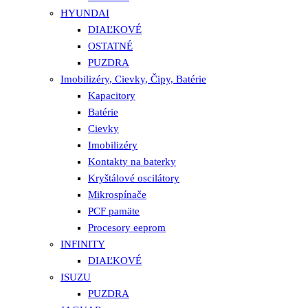
HYUNDAI
DIAĽKOVÉ
OSTATNÉ
PUZDRA
Imobilizéry, Cievky, Čipy, Batérie
Kapacitory
Batérie
Cievky
Imobilizéry
Kontakty na baterky
Kryštálové oscilátory
Mikrospínače
PCF pamäte
Procesory eeprom
INFINITY
DIAĽKOVÉ
ISUZU
PUZDRA