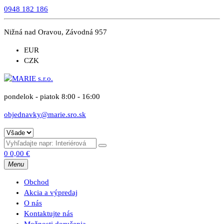
0948 182 186
Nižná nad Oravou, Závodná 957
EUR
CZK
pondelok - piatok 8:00 - 16:00
objednavky@marie.sro.sk
0
0,00
€
Menu
Obchod
Akcia a výpredaj
O nás
Kontaktujte nás