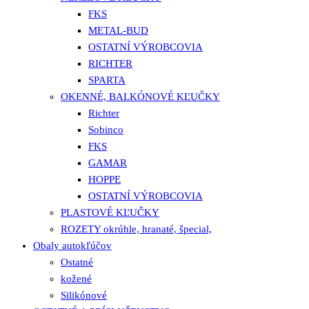
FKS
METAL-BUD
OSTATNÍ VÝROBCOVIA
RICHTER
SPARTA
OKENNÉ, BALKÓNOVÉ KĽUČKY
Richter
Sobinco
FKS
GAMAR
HOPPE
OSTATNÍ VÝROBCOVIA
PLASTOVÉ KĽUČKY
ROZETY okrúhle, hranaté, špecial,
Obaly autokľúčov
Ostatné
kožené
Silikónové