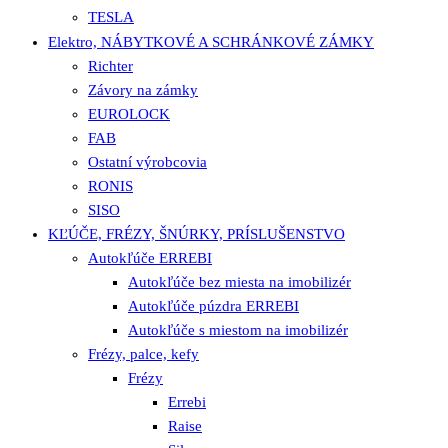
TESLA
Elektro, NÁBYTKOVÉ A SCHRÁNKOVÉ ZÁMKY
Richter
Závory na zámky
EUROLOCK
FAB
Ostatní výrobcovia
RONIS
SISO
KĽÚČE, FRÉZY, ŠNÚRKY, PRÍSLUŠENSTVO
Autokľúče ERREBI
Autokľúče bez miesta na imobilizér
Autokľúče púzdra ERREBI
Autokľúče s miestom na imobilizér
Frézy, palce, kefy
Frézy
Errebi
Raise