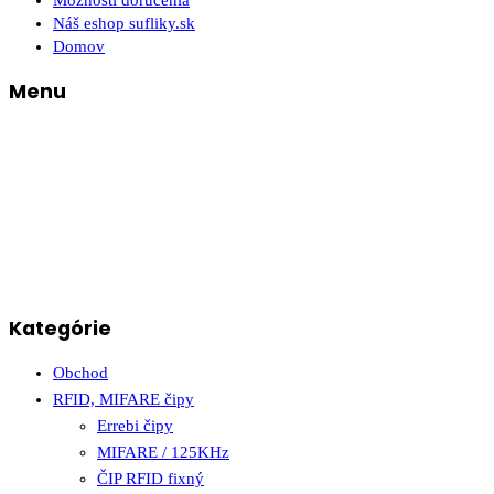
Možnosti doručenia
Náš eshop sufliky.sk
Domov
Menu
Kategórie
Obchod
RFID, MIFARE čipy
Errebi čipy
MIFARE / 125KHz
ČIP RFID fixný