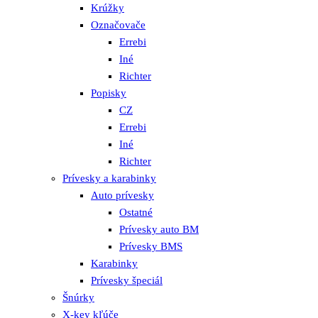
Krúžky
Označovače
Errebi
Iné
Richter
Popisky
CZ
Errebi
Iné
Richter
Prívesky a karabinky
Auto prívesky
Ostatné
Prívesky auto BM
Prívesky BMS
Karabinky
Prívesky špeciál
Šnúrky
X-key kľúče