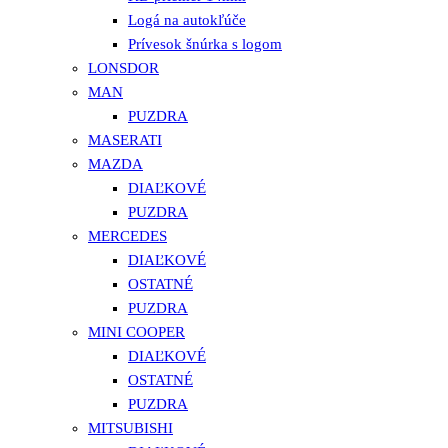
Logá na autokľúče
Prívesok šnúrka s logom
LONSDOR
MAN
PUZDRA
MASERATI
MAZDA
DIAĽKOVÉ
PUZDRA
MERCEDES
DIAĽKOVÉ
OSTATNÉ
PUZDRA
MINI COOPER
DIAĽKOVÉ
OSTATNÉ
PUZDRA
MITSUBISHI