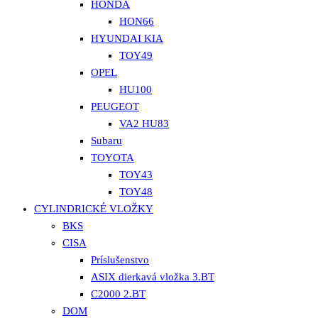
HONDA
HON66
HYUNDAI KIA
TOY49
OPEL
HU100
PEUGEOT
VA2 HU83
Subaru
TOYOTA
TOY43
TOY48
CYLINDRICKÉ VLOŽKY
BKS
CISA
Príslušenstvo
ASIX dierkavá vložka 3.BT
C2000 2.BT
DOM