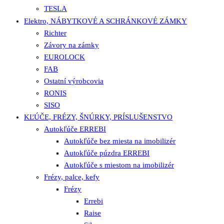
TESLA
Elektro, NÁBYTKOVÉ A SCHRÁNKOVÉ ZÁMKY
Richter
Závory na zámky
EUROLOCK
FAB
Ostatní výrobcovia
RONIS
SISO
KĽÚČE, FRÉZY, ŠNÚRKY, PRÍSLUŠENSTVO
Autokľúče ERREBI
Autokľúče bez miesta na imobilizér
Autokľúče púzdra ERREBI
Autokľúče s miestom na imobilizér
Frézy, palce, kefy
Frézy
Errebi
Raise