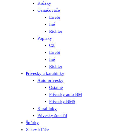
Krúžky
Označovače
Errebi
Iné
Richter
Popisky
CZ
Errebi
Iné
Richter
Prívesky a karabinky
Auto prívesky
Ostatné
Prívesky auto BM
Prívesky BMS
Karabinky
Prívesky špeciál
Šnúrky
X-key kľúče