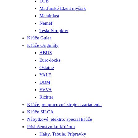
LOB
Maďarské Elzett myšiak
Metalplast
Nemef
Tesla-Stropkov
Kľúče Guler
Kľúče Originály
ABUS
Euro-locks
Ostatné
YALE
DOM
EVVA
Richter
Kľúče pre pracovné stroje a zariadenia
Kľúče SILCA
Nábytkové, elektro, špecial kľúče
Príslušenstvo ku kľúčom
Háky, Tabule, Prípravky