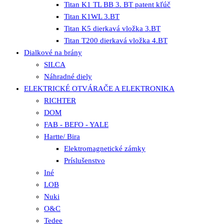
Titan K1 TL BB 3. BT patent kľúč
Titan K1WL 3.BT
Titan K5 dierkavá vložka 3.BT
Titan T200 dierkavá vložka 4.BT
Dialkové na brány
SILCA
Náhradné diely
ELEKTRICKÉ OTVÁRAČE A ELEKTRONIKA
RICHTER
DOM
FAB - BEFO - YALE
Hartte/ Bira
Elektromagnetické zámky
Príslušenstvo
Iné
LOB
Nuki
O&C
Tedee