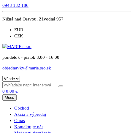
0948 182 186
Nižná nad Oravou, Závodná 957
EUR
CZK
pondelok - piatok 8:00 - 16:00
objednavky@marie.sro.sk
0
0,00
€
Menu
Obchod
Akcia a výpredaj
O nás
Kontaktujte nás