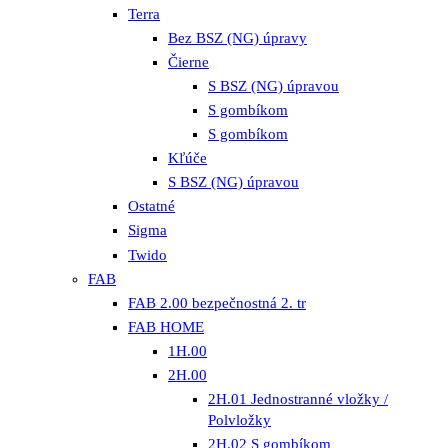
Terra
Bez BSZ (NG) úpravy
Čierne
S BSZ (NG) úpravou
S gombíkom
S gombíkom
Kľúče
S BSZ (NG) úpravou
Ostatné
Sigma
Twido
FAB
FAB 2.00 bezpečnostná 2. tr
FAB HOME
1H.00
2H.00
2H.01 Jednostranné vložky /
Polvložky
2H.02 S gombíkom