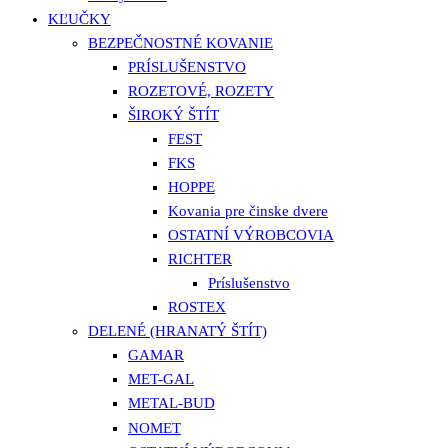
KĽUČKY
BEZPEČNOSTNÉ KOVANIE
PRÍSLUŠENSTVO
ROZETOVÉ, ROZETY
ŠIROKÝ ŠTÍT
FEST
FKS
HOPPE
Kovania pre činske dvere
OSTATNÍ VÝROBCOVIA
RICHTER
Príslušenstvo
ROSTEX
DELENÉ (HRANATÝ ŠTÍT)
GAMAR
MET-GAL
METAL-BUD
NOMET