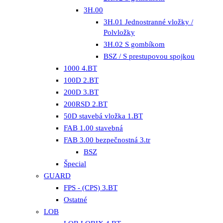
3H.00
3H.01 Jednostranné vložky /
Polvložky
3H.02 S gombíkom
BSZ / S prestupovou spojkou
1000 4.BT
100D 2.BT
200D 3.BT
200RSD 2.BT
50D stavebá vložka 1.BT
FAB 1.00 stavebná
FAB 3.00 bezpečnostná 3.tr
BSZ
Špecial
GUARD
FPS - (CPS) 3.BT
Ostatné
LOB