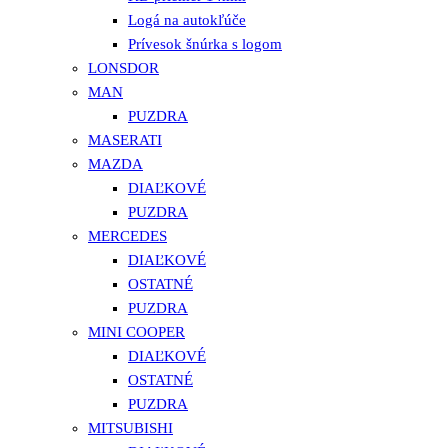
Logá na autokľúče
Prívesok šnúrka s logom
LONSDOR
MAN
PUZDRA
MASERATI
MAZDA
DIAĽKOVÉ
PUZDRA
MERCEDES
DIAĽKOVÉ
OSTATNÉ
PUZDRA
MINI COOPER
DIAĽKOVÉ
OSTATNÉ
PUZDRA
MITSUBISHI