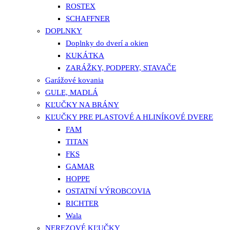
ROSTEX
SCHAFFNER
DOPLNKY
Doplnky do dverí a okien
KUKÁTKA
ZARÁŽKY, PODPERY, STAVAČE
Garážové kovania
GULE, MADLÁ
KĽUČKY NA BRÁNY
KĽUČKY PRE PLASTOVÉ A HLINÍKOVÉ DVERE
FAM
TITAN
FKS
GAMAR
HOPPE
OSTATNÍ VÝROBCOVIA
RICHTER
Wala
NEREZOVÉ KĽUČKY