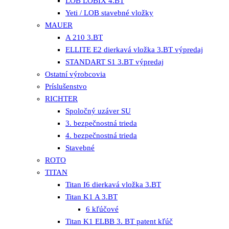
LOB LOBIX 4.BT
Yeti / LOB stavebné vložky
MAUER
A 210 3.BT
ELLITE E2 dierkavá vložka 3.BT výpredaj
STANDART S1 3.BT výpredaj
Ostatní výrobcovia
Príslušenstvo
RICHTER
Spoločný uzáver SU
3. bezpečnostná trieda
4. bezpečnostná trieda
Stavebné
ROTO
TITAN
Titan I6 dierkavá vložka 3.BT
Titan K1 A 3.BT
6 kľúčové
Titan K1 ELBB 3. BT patent kľúč