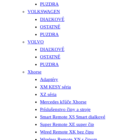
PUZDRA
VOLKSWAGEN
DIAĽKOVÉ
OSTATNÉ
PUZDRA
VOLVO
DIAĽKOVÉ
OSTATNÉ
PUZDRA
Xhorse
Adaptéry
XM KESY séria
XZ séria
Mercedes kľúče Xhorse
Príslušenstvo čipy a stroje
Smart Remote XS Smart dialkové
Super Remote XE super čip
Wired Remote XK bez čipu
Wireless Remote XN s čipom