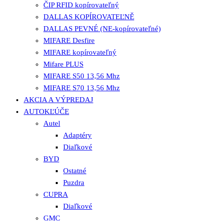
ČIP RFID kopírovateľný
DALLAS KOPÍROVATEĽNĚ
DALLAS PEVNÉ (NE-kopírovateľné)
MIFARE Desfire
MIFARE kopírovateľný
Mifare PLUS
MIFARE S50 13,56 Mhz
MIFARE S70 13,56 Mhz
AKCIA A VÝPREDAJ
AUTOKĽÚČE
Autel
Adaptéry
Diaľkové
BYD
Ostatné
Puzdra
CUPRA
Diaľkové
GMC