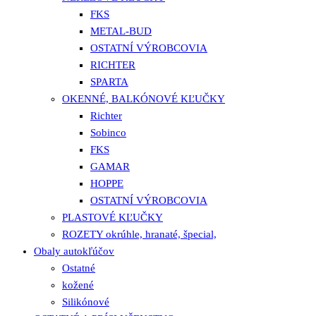
FKS
METAL-BUD
OSTATNÍ VÝROBCOVIA
RICHTER
SPARTA
OKENNÉ, BALKÓNOVÉ KĽUČKY
Richter
Sobinco
FKS
GAMAR
HOPPE
OSTATNÍ VÝROBCOVIA
PLASTOVÉ KĽUČKY
ROZETY okrúhle, hranaté, špecial,
Obaly autokľúčov
Ostatné
kožené
Silikónové