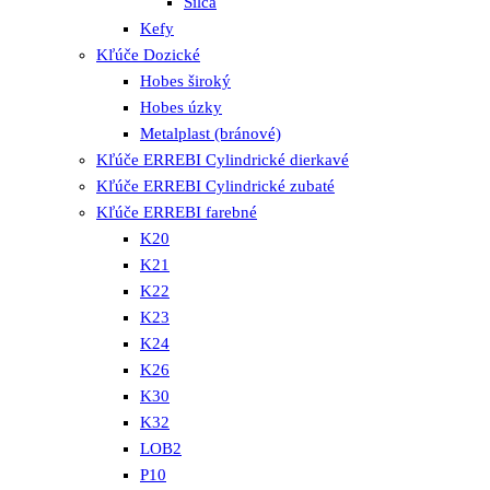
Silca
Kefy
Kľúče Dozické
Hobes široký
Hobes úzky
Metalplast (bránové)
Kľúče ERREBI Cylindrické dierkavé
Kľúče ERREBI Cylindrické zubaté
Kľúče ERREBI farebné
K20
K21
K22
K23
K24
K26
K30
K32
LOB2
P10