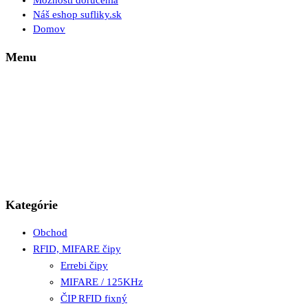
Možnosti doručenia
Náš eshop sufliky.sk
Domov
Menu
Kategórie
Obchod
RFID, MIFARE čipy
Errebi čipy
MIFARE / 125KHz
ČIP RFID fixný