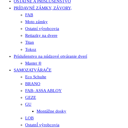
OSTATNÉ A PRÍSLUŠENSTVO
PRÍDAVNÉ ZÁMKY, ZÁVORY,
FAB
Moto zámky
Ostatní výrobcovia
Retiazky na dvere
Titan
Tokoz
Príslušenstvo na núdzové otváranie dverí
Master ®
SAMOZATVÁRAČE
Eco Schulte
BRANO
FAB- ASSA ABLOY
GEZE
GU
Montážne dosky
LOB
OstatnÍ výrobcovia