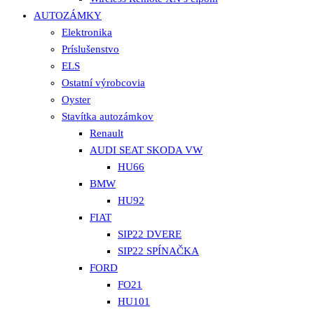
AUTOZÁMKY
Elektronika
Príslušenstvo
ELS
Ostatní výrobcovia
Oyster
Stavítka autozámkov
Renault
AUDI SEAT SKODA VW
HU66
BMW
HU92
FIAT
SIP22 DVERE
SIP22 SPÍNAČKA
FORD
FO21
HU101