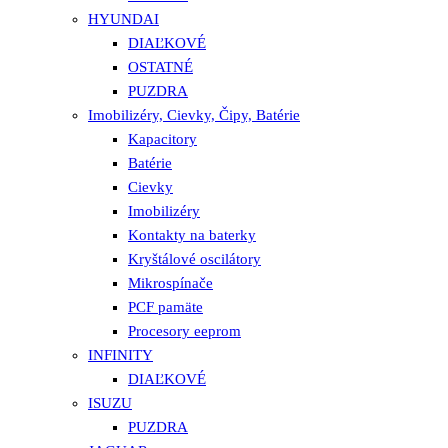
HYUNDAI
DIAĽKOVÉ
OSTATNÉ
PUZDRA
Imobilizéry, Cievky, Čipy, Batérie
Kapacitory
Batérie
Cievky
Imobilizéry
Kontakty na baterky
Kryštálové oscilátory
Mikrospínače
PCF pamäte
Procesory eeprom
INFINITY
DIAĽKOVÉ
ISUZU
PUZDRA