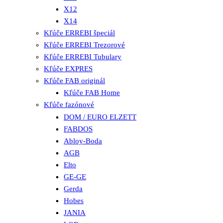
X12
X14
Kľúče ERREBI špeciál
Kľúče ERREBI Trezorové
Kľúče ERREBI Tubulary
Kľúče EXPRES
Kľúče FAB originál
Kľúče FAB Home
Kľúče fazónové
DOM / EURO ELZETT
FABDOS
Abloy-Boda
AGB
Elto
GE-GE
Gerda
Hobes
JANIA