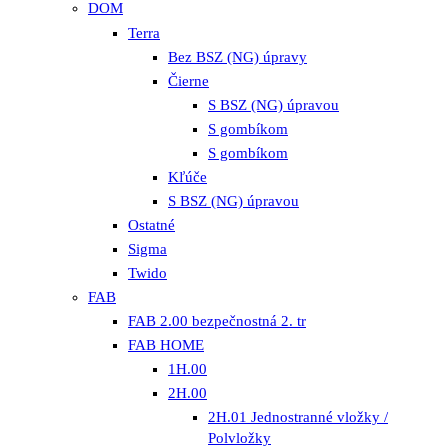
DOM
Terra
Bez BSZ (NG) úpravy
Čierne
S BSZ (NG) úpravou
S gombíkom
S gombíkom
Kľúče
S BSZ (NG) úpravou
Ostatné
Sigma
Twido
FAB
FAB 2.00 bezpečnostná 2. tr
FAB HOME
1H.00
2H.00
2H.01 Jednostranné vložky /
Polvložky