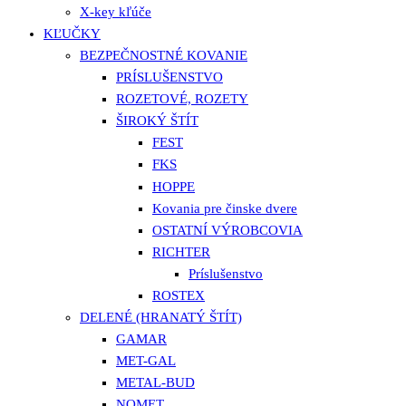
X-key kľúče
KĽUČKY
BEZPEČNOSTNÉ KOVANIE
PRÍSLUŠENSTVO
ROZETOVÉ, ROZETY
ŠIROKÝ ŠTÍT
FEST
FKS
HOPPE
Kovania pre činske dvere
OSTATNÍ VÝROBCOVIA
RICHTER
Príslušenstvo
ROSTEX
DELENÉ (HRANATÝ ŠTÍT)
GAMAR
MET-GAL
METAL-BUD
NOMET