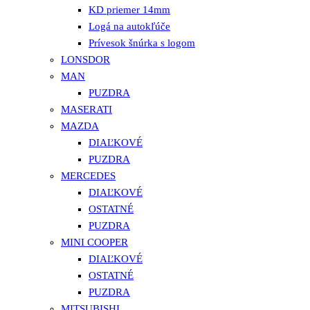
KD priemer 14mm
Logá na autokľúče
Prívesok šnúrka s logom
LONSDOR
MAN
PUZDRA
MASERATI
MAZDA
DIAĽKOVÉ
PUZDRA
MERCEDES
DIAĽKOVÉ
OSTATNÉ
PUZDRA
MINI COOPER
DIAĽKOVÉ
OSTATNÉ
PUZDRA
MITSUBISHI