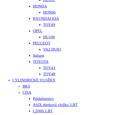
HU101
HONDA
HON66
HYUNDAI KIA
TOY49
OPEL
HU100
PEUGEOT
VA2 HU83
Subaru
TOYOTA
TOY43
TOY48
CYLINDRICKÉ VLOŽKY
BKS
CISA
Príslušenstvo
ASIX dierkavá vložka 3.BT
C2000 2.BT