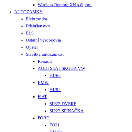
Wireless Remote XN s čipom
AUTOZÁMKY
Elektronika
Príslušenstvo
ELS
Ostatní výrobcovia
Oyster
Stavítka autozámkov
Renault
AUDI SEAT SKODA VW
HU66
BMW
HU92
FIAT
SIP22 DVERE
SIP22 SPÍNAČKA
FORD
FO21