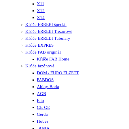
X11
X12
X14
Kľúče ERREBI špeciál
Kľúče ERREBI Trezorové
Kľúče ERREBI Tubulary
Kľúče EXPRES
Kľúče FAB originál
Kľúče FAB Home
Kľúče fazónové
DOM / EURO ELZETT
FABDOS
Abloy-Boda
AGB
Elto
GE-GE
Gerda
Hobes
JANIA