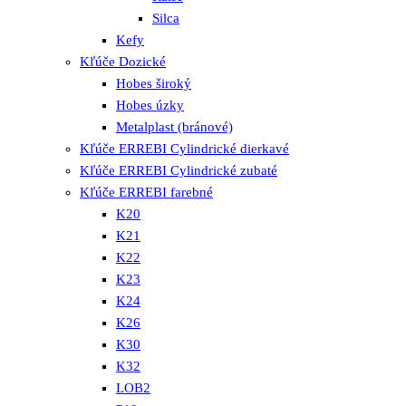
Silca
Kefy
Kľúče Dozické
Hobes široký
Hobes úzky
Metalplast (bránové)
Kľúče ERREBI Cylindrické dierkavé
Kľúče ERREBI Cylindrické zubaté
Kľúče ERREBI farebné
K20
K21
K22
K23
K24
K26
K30
K32
LOB2