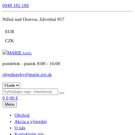
0948 182 186
Nižná nad Oravou, Závodná 957
EUR
CZK
pondelok - piatok 8:00 - 16:00
objednavky@marie.sro.sk
0
0,00
€
Menu
Obchod
Akcia a výpredaj
O nás
Kontaktujte nás