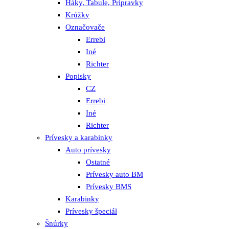
Háky, Tabule, Prípravky
Krúžky
Označovače
Errebi
Iné
Richter
Popisky
CZ
Errebi
Iné
Richter
Prívesky a karabinky
Auto prívesky
Ostatné
Prívesky auto BM
Prívesky BMS
Karabinky
Prívesky špeciál
Šnúrky