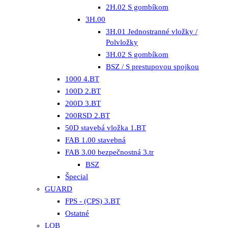
2H.02 S gombíkom
3H.00
3H.01 Jednostranné vložky /
Polvložky
3H.02 S gombíkom
BSZ / S prestupovou spojkou
1000 4.BT
100D 2.BT
200D 3.BT
200RSD 2.BT
50D stavebá vložka 1.BT
FAB 1.00 stavebná
FAB 3.00 bezpečnostná 3.tr
BSZ
Špecial
GUARD
FPS - (CPS) 3.BT
Ostatné
LOB