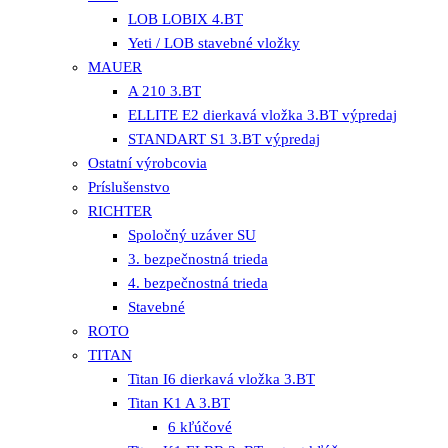
LOB LOBIX 4.BT
Yeti / LOB stavebné vložky
MAUER
A 210 3.BT
ELLITE E2 dierkavá vložka 3.BT výpredaj
STANDART S1 3.BT výpredaj
Ostatní výrobcovia
Príslušenstvo
RICHTER
Spoločný uzáver SU
3. bezpečnostná trieda
4. bezpečnostná trieda
Stavebné
ROTO
TITAN
Titan I6 dierkavá vložka 3.BT
Titan K1 A 3.BT
6 kľúčové