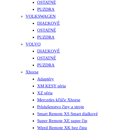
OSTATNÉ
PUZDRA
VOLKSWAGEN
DIAĽKOVÉ
OSTATNÉ
PUZDRA
VOLVO
DIAĽKOVÉ
OSTATNÉ
PUZDRA
Xhorse
Adaptéry
XM KESY séria
XZ séria
Mercedes kľúče Xhorse
Príslušenstvo čipy a stroje
Smart Remote XS Smart dialkové
Super Remote XE super čip
Wired Remote XK bez čipu