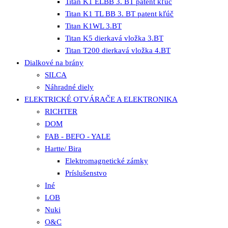
Titan K1 ELBB 3. BT patent kľúč
Titan K1 TL BB 3. BT patent kľúč
Titan K1WL 3.BT
Titan K5 dierkavá vložka 3.BT
Titan T200 dierkavá vložka 4.BT
Dialkové na brány
SILCA
Náhradné diely
ELEKTRICKÉ OTVÁRAČE A ELEKTRONIKA
RICHTER
DOM
FAB - BEFO - YALE
Hartte/ Bira
Elektromagnetické zámky
Príslušenstvo
Iné
LOB
Nuki
O&C