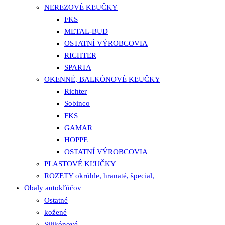
NEREZOVÉ KĽUČKY
FKS
METAL-BUD
OSTATNÍ VÝROBCOVIA
RICHTER
SPARTA
OKENNÉ, BALKÓNOVÉ KĽUČKY
Richter
Sobinco
FKS
GAMAR
HOPPE
OSTATNÍ VÝROBCOVIA
PLASTOVÉ KĽUČKY
ROZETY okrúhle, hranaté, špecial,
Obaly autokľúčov
Ostatné
kožené
Silikónové