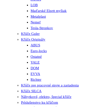
LOB
Maďarské Elzett myšiak
Metalplast
Nemef
Tesla-Stropkov
Kľúče Guler
Kľúče Originály
ABUS
Euro-locks
Ostatné
YALE
DOM
EVVA
Richter
Kľúče pre pracovné stroje a zariadenia
Kľúče SILCA
Nábytkové, elektro, špecial kľúče
Príslušenstvo ku kľúčom