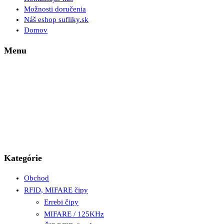
Možnosti doručenia
Náš eshop sufliky.sk
Domov
Menu
Kategórie
Obchod
RFID, MIFARE čipy
Errebi čipy
MIFARE / 125KHz