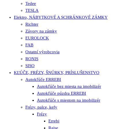
Tedee
TESLA
Elektro, NÁBYTKOVÉ A SCHRÁNKOVÉ ZÁMKY
Richter
Závory na zámky
EUROLOCK
FAB
Ostatní výrobcovia
RONIS
SISO
KĽÚČE, FRÉZY, ŠNÚRKY, PRÍSLUŠENSTVO
Autokľúče ERREBI
Autokľúče bez miesta na imobilizér
Autokľúče púzdra ERREBI
Autokľúče s miestom na imobilizér
Frézy, palce, kefy
Frézy
Errebi
Raise