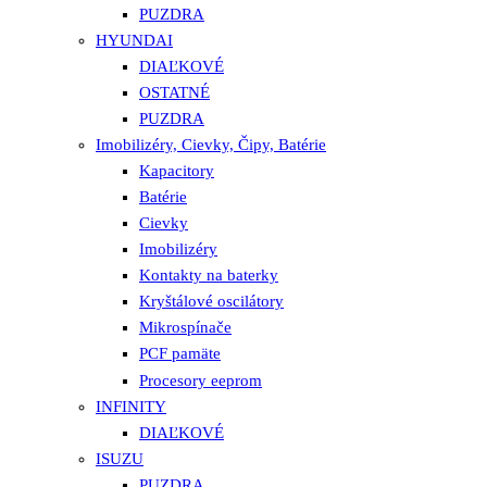
PUZDRA
HYUNDAI
DIAĽKOVÉ
OSTATNÉ
PUZDRA
Imobilizéry, Cievky, Čipy, Batérie
Kapacitory
Batérie
Cievky
Imobilizéry
Kontakty na baterky
Kryštálové oscilátory
Mikrospínače
PCF pamäte
Procesory eeprom
INFINITY
DIAĽKOVÉ
ISUZU
PUZDRA