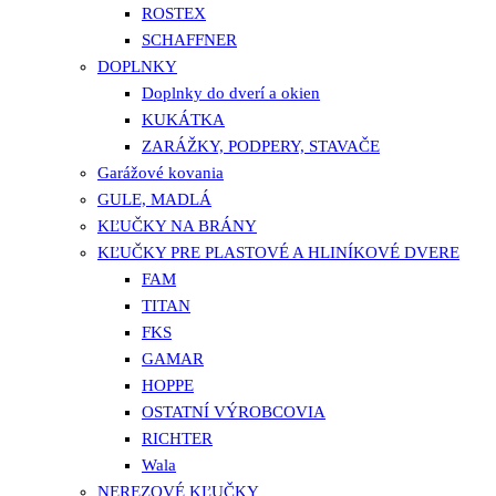
ROSTEX
SCHAFFNER
DOPLNKY
Doplnky do dverí a okien
KUKÁTKA
ZARÁŽKY, PODPERY, STAVAČE
Garážové kovania
GULE, MADLÁ
KĽUČKY NA BRÁNY
KĽUČKY PRE PLASTOVÉ A HLINÍKOVÉ DVERE
FAM
TITAN
FKS
GAMAR
HOPPE
OSTATNÍ VÝROBCOVIA
RICHTER
Wala
NEREZOVÉ KĽUČKY