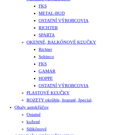
FKS
METAL-BUD
OSTATNÍ VÝROBCOVIA
RICHTER
SPARTA
OKENNÉ, BALKÓNOVÉ KĽUČKY
Richter
Sobinco
FKS
GAMAR
HOPPE
OSTATNÍ VÝROBCOVIA
PLASTOVÉ KĽUČKY
ROZETY okrúhle, hranaté, špecial,
Obaly autokľúčov
Ostatné
kožené
Silikónové