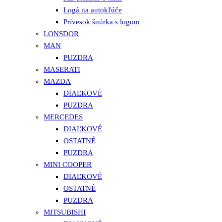
Logá na autokľúče
Prívesok šnúrka s logom
LONSDOR
MAN
PUZDRA
MASERATI
MAZDA
DIAĽKOVÉ
PUZDRA
MERCEDES
DIAĽKOVÉ
OSTATNÉ
PUZDRA
MINI COOPER
DIAĽKOVÉ
OSTATNÉ
PUZDRA
MITSUBISHI