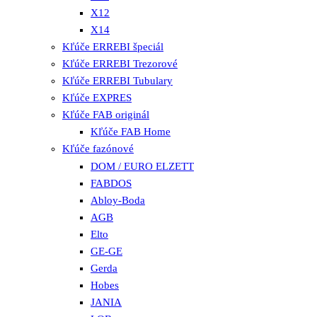
X12
X14
Kľúče ERREBI špeciál
Kľúče ERREBI Trezorové
Kľúče ERREBI Tubulary
Kľúče EXPRES
Kľúče FAB originál
Kľúče FAB Home
Kľúče fazónové
DOM / EURO ELZETT
FABDOS
Abloy-Boda
AGB
Elto
GE-GE
Gerda
Hobes
JANIA