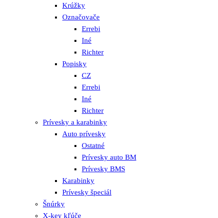
Krúžky
Označovače
Errebi
Iné
Richter
Popisky
CZ
Errebi
Iné
Richter
Prívesky a karabinky
Auto prívesky
Ostatné
Prívesky auto BM
Prívesky BMS
Karabinky
Prívesky špeciál
Šnúrky
X-key kľúče