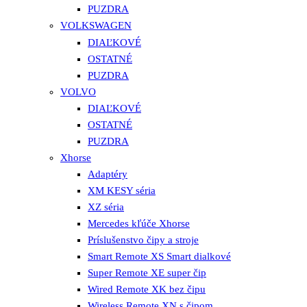
PUZDRA
VOLKSWAGEN
DIAĽKOVÉ
OSTATNÉ
PUZDRA
VOLVO
DIAĽKOVÉ
OSTATNÉ
PUZDRA
Xhorse
Adaptéry
XM KESY séria
XZ séria
Mercedes kľúče Xhorse
Príslušenstvo čipy a stroje
Smart Remote XS Smart dialkové
Super Remote XE super čip
Wired Remote XK bez čipu
Wireless Remote XN s čipom