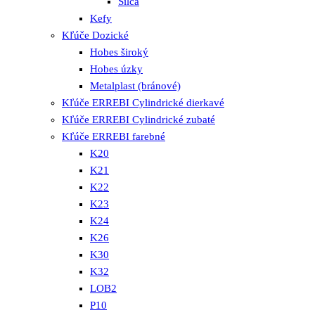
Silca
Kefy
Kľúče Dozické
Hobes široký
Hobes úzky
Metalplast (bránové)
Kľúče ERREBI Cylindrické dierkavé
Kľúče ERREBI Cylindrické zubaté
Kľúče ERREBI farebné
K20
K21
K22
K23
K24
K26
K30
K32
LOB2
P10