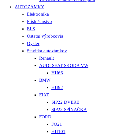
AUTOZÁMKY
Elektronika
Príslušenstvo
ELS
Ostatní výrobcovia
Oyster
Stavítka autozámkov
Renault
AUDI SEAT SKODA VW
HU66
BMW
HU92
FIAT
SIP22 DVERE
SIP22 SPÍNAČKA
FORD
FO21
HU101