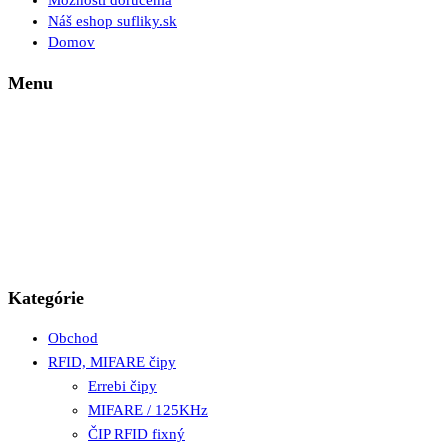
Možnosti doručenia
Náš eshop sufliky.sk
Domov
Menu
Kategórie
Obchod
RFID, MIFARE čipy
Errebi čipy
MIFARE / 125KHz
ČIP RFID fixný