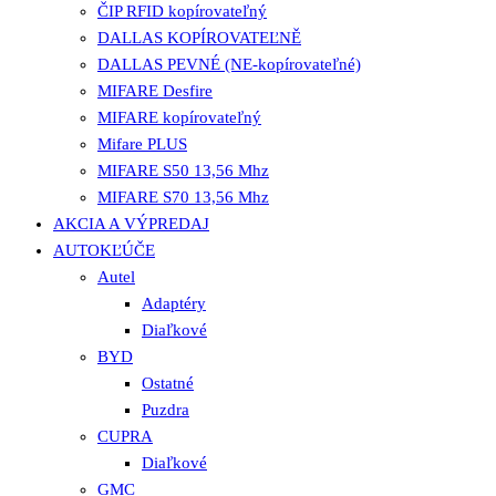
ČIP RFID kopírovateľný
DALLAS KOPÍROVATEĽNĚ
DALLAS PEVNÉ (NE-kopírovateľné)
MIFARE Desfire
MIFARE kopírovateľný
Mifare PLUS
MIFARE S50 13,56 Mhz
MIFARE S70 13,56 Mhz
AKCIA A VÝPREDAJ
AUTOKĽÚČE
Autel
Adaptéry
Diaľkové
BYD
Ostatné
Puzdra
CUPRA
Diaľkové
GMC