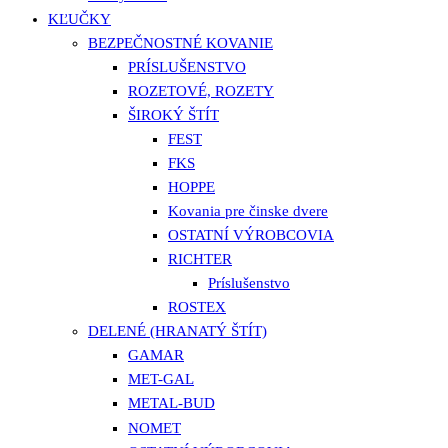
KĽUČKY
BEZPEČNOSTNÉ KOVANIE
PRÍSLUŠENSTVO
ROZETOVÉ, ROZETY
ŠIROKÝ ŠTÍT
FEST
FKS
HOPPE
Kovania pre činske dvere
OSTATNÍ VÝROBCOVIA
RICHTER
Príslušenstvo
ROSTEX
DELENÉ (HRANATÝ ŠTÍT)
GAMAR
MET-GAL
METAL-BUD
NOMET