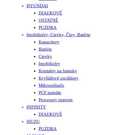
HYUNDAI
DIAĽKOVÉ
OSTATNÉ
PUZDRA
Imobilizéry, Cievky, Čipy, Batérie
Kapacitory
Batérie
Cievky
Imobilizéry
Kontakty na baterky
Kryštálové oscilátory
Mikrospínače
PCF pamäte
Procesory eeprom
INFINITY
DIAĽKOVÉ
ISUZU
PUZDRA