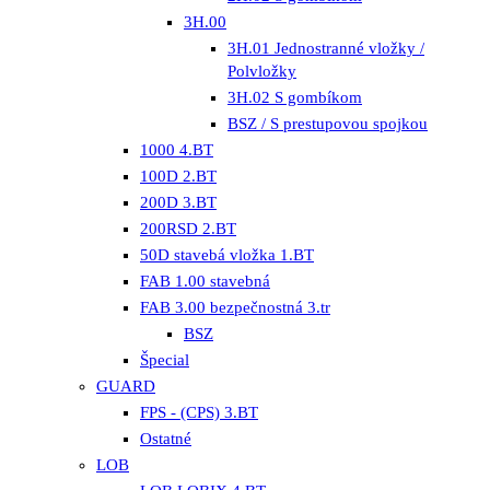
3H.00
3H.01 Jednostranné vložky /
Polvložky
3H.02 S gombíkom
BSZ / S prestupovou spojkou
1000 4.BT
100D 2.BT
200D 3.BT
200RSD 2.BT
50D stavebá vložka 1.BT
FAB 1.00 stavebná
FAB 3.00 bezpečnostná 3.tr
BSZ
Špecial
GUARD
FPS - (CPS) 3.BT
Ostatné
LOB