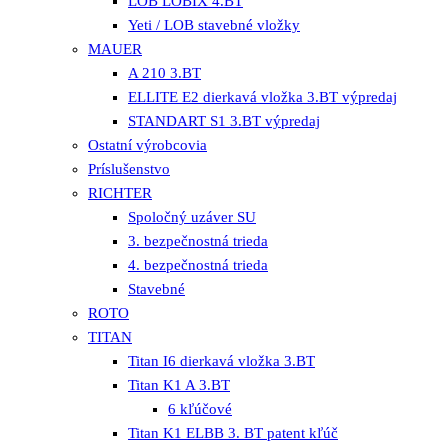
LOB LOBIX 4.BT
Yeti / LOB stavebné vložky
MAUER
A 210 3.BT
ELLITE E2 dierkavá vložka 3.BT výpredaj
STANDART S1 3.BT výpredaj
Ostatní výrobcovia
Príslušenstvo
RICHTER
Spoločný uzáver SU
3. bezpečnostná trieda
4. bezpečnostná trieda
Stavebné
ROTO
TITAN
Titan I6 dierkavá vložka 3.BT
Titan K1 A 3.BT
6 kľúčové
Titan K1 ELBB 3. BT patent kľúč