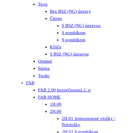
Terra
Bez BSZ (NG) úpravy
Čierne
S BSZ (NG) úpravou
S gombíkom
S gombíkom
Kľúče
S BSZ (NG) úpravou
Ostatné
Sigma
Twido
FAB
FAB 2.00 bezpečnostná 2. tr
FAB HOME
1H.00
2H.00
2H.01 Jednostranné vložky /
Polvložky
2H.02 S gombíkom