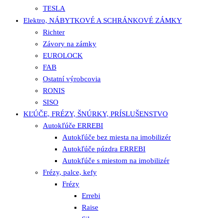
TESLA
Elektro, NÁBYTKOVÉ A SCHRÁNKOVÉ ZÁMKY
Richter
Závory na zámky
EUROLOCK
FAB
Ostatní výrobcovia
RONIS
SISO
KĽÚČE, FRÉZY, ŠNÚRKY, PRÍSLUŠENSTVO
Autokľúče ERREBI
Autokľúče bez miesta na imobilizér
Autokľúče púzdra ERREBI
Autokľúče s miestom na imobilizér
Frézy, palce, kefy
Frézy
Errebi
Raise