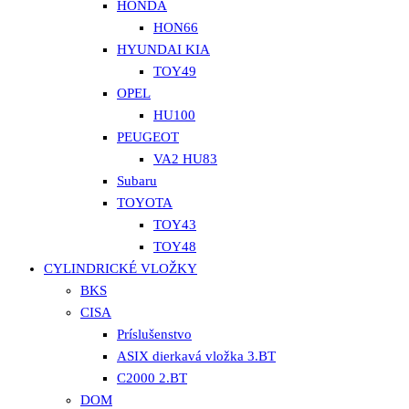
HONDA
HON66
HYUNDAI KIA
TOY49
OPEL
HU100
PEUGEOT
VA2 HU83
Subaru
TOYOTA
TOY43
TOY48
CYLINDRICKÉ VLOŽKY
BKS
CISA
Príslušenstvo
ASIX dierkavá vložka 3.BT
C2000 2.BT
DOM