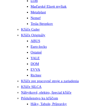
LOB
Maďarské Elzett myšiak
Metalplast
Nemef
Tesla-Stropkov
Kľúče Guler
Kľúče Originály
ABUS
Euro-locks
Ostatné
YALE
DOM
EVVA
Richter
Kľúče pre pracovné stroje a zariadenia
Kľúče SILCA
Nábytkové, elektro, špecial kľúče
Príslušenstvo ku kľúčom
Háky, Tabule, Prípravky