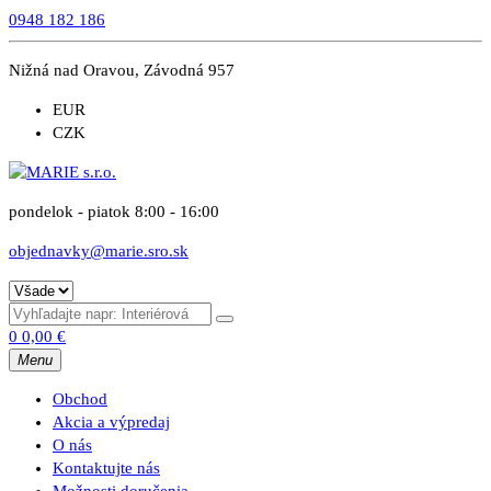
0948 182 186
Nižná nad Oravou, Závodná 957
EUR
CZK
pondelok - piatok 8:00 - 16:00
objednavky@marie.sro.sk
0
0,00
€
Menu
Obchod
Akcia a výpredaj
O nás
Kontaktujte nás