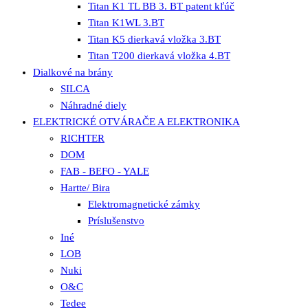
Titan K1 TL BB 3. BT patent kľúč
Titan K1WL 3.BT
Titan K5 dierkavá vložka 3.BT
Titan T200 dierkavá vložka 4.BT
Dialkové na brány
SILCA
Náhradné diely
ELEKTRICKÉ OTVÁRAČE A ELEKTRONIKA
RICHTER
DOM
FAB - BEFO - YALE
Hartte/ Bira
Elektromagnetické zámky
Príslušenstvo
Iné
LOB
Nuki
O&C
Tedee