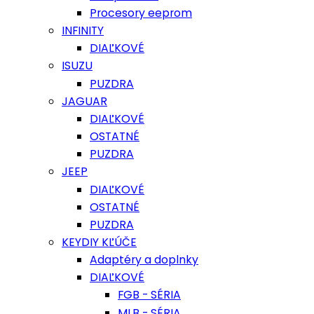
Procesory eeprom
INFINITY
DIAĽKOVÉ
ISUZU
PUZDRA
JAGUAR
DIAĽKOVÉ
OSTATNÉ
PUZDRA
JEEP
DIAĽKOVÉ
OSTATNÉ
PUZDRA
KEYDIY KĽÚČE
Adaptéry a doplnky
DIAĽKOVÉ
FGB - SÉRIA
MLB - SÉRIA