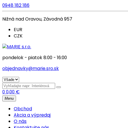
0948 182 186
Nižná nad Oravou, Závodná 957
EUR
CZK
pondelok - piatok 8:00 - 16:00
objednavky@marie.sro.sk
0
0,00
€
Menu
Obchod
Akcia a výpredaj
O nás
Kontaktujte nás