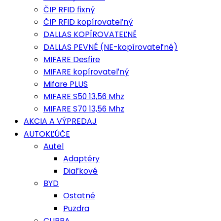
ČIP RFID fixný
ČIP RFID kopírovateľný
DALLAS KOPÍROVATEĽNĚ
DALLAS PEVNÉ (NE-kopírovateľné)
MIFARE Desfire
MIFARE kopírovateľný
Mifare PLUS
MIFARE S50 13,56 Mhz
MIFARE S70 13,56 Mhz
AKCIA A VÝPREDAJ
AUTOKĽÚČE
Autel
Adaptéry
Diaľkové
BYD
Ostatné
Puzdra
CUPRA