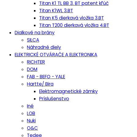
Titan K1 TL BB 3. BT patent kľúč
Titan K1WL 3.BT
Titan K5 dierkavá vložka 3.BT
Titan T200 dierkavá vložka 4.BT
Dialkové na brány
SILCA
Náhradné diely
ELEKTRICKÉ OTVÁRAČE A ELEKTRONIKA
RICHTER
DOM
FAB - BEFO - YALE
Hartte/ Bira
Elektromagnetické zámky
Príslušenstvo
Iné
LOB
Nuki
O&C
Tedee