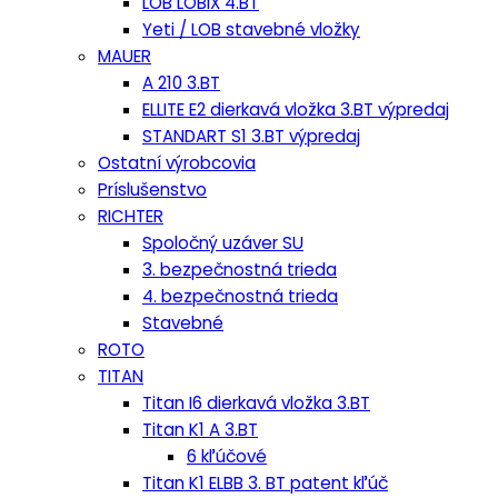
LOB LOBIX 4.BT
Yeti / LOB stavebné vložky
MAUER
A 210 3.BT
ELLITE E2 dierkavá vložka 3.BT výpredaj
STANDART S1 3.BT výpredaj
Ostatní výrobcovia
Príslušenstvo
RICHTER
Spoločný uzáver SU
3. bezpečnostná trieda
4. bezpečnostná trieda
Stavebné
ROTO
TITAN
Titan I6 dierkavá vložka 3.BT
Titan K1 A 3.BT
6 kľúčové
Titan K1 ELBB 3. BT patent kľúč