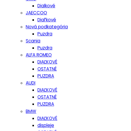
Dialkové
JAECCOO
Diaľkové
Nová podkategória
Puzdra
Scania
Puzdra
ALFA ROMEO
DIAĽKOVÉ
OSTATNÉ
PUZDRA
AUDI
DIAĽKOVÉ
OSTATNÉ
PUZDRA
BMW
DIAĽKOVÉ
displeje