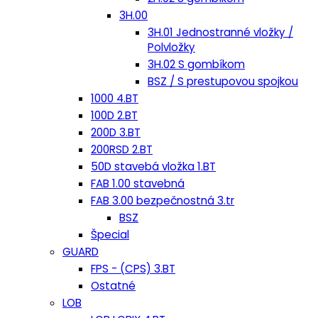
3H.00
3H.01 Jednostranné vložky /
Polvložky
3H.02 S gombíkom
BSZ / S prestupovou spojkou
1000 4.BT
100D 2.BT
200D 3.BT
200RSD 2.BT
50D stavebá vložka 1.BT
FAB 1.00 stavebná
FAB 3.00 bezpečnostná 3.tr
BSZ
Špecial
GUARD
FPS - (CPS) 3.BT
Ostatné
LOB