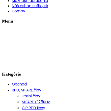
Možnosti doručenia
Náš eshop sufliky.sk
Domov
Menu
Kategórie
Obchod
RFID, MIFARE čipy
Errebi čipy
MIFARE / 125KHz
ČIP RFID fixný