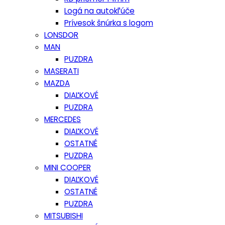
Logá na autokľúče
Prívesok šnúrka s logom
LONSDOR
MAN
PUZDRA
MASERATI
MAZDA
DIAĽKOVÉ
PUZDRA
MERCEDES
DIAĽKOVÉ
OSTATNÉ
PUZDRA
MINI COOPER
DIAĽKOVÉ
OSTATNÉ
PUZDRA
MITSUBISHI