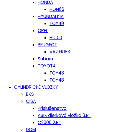
HONDA
HON66
HYUNDAI KIA
TOY49
OPEL
HU100
PEUGEOT
VA2 HU83
Subaru
TOYOTA
TOY43
TOY48
CYLINDRICKÉ VLOŽKY
BKS
CISA
Príslušenstvo
ASIX dierkavá vložka 3.BT
C2000 2.BT
DOM