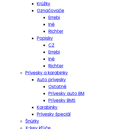
Krúžky
Označovače
Errebi
Iné
Richter
Popisky
CZ
Errebi
Iné
Richter
Prívesky a karabinky
Auto prívesky
Ostatné
Prívesky auto BM
Prívesky BMS
Karabinky
Prívesky špeciál
Šnúrky
X-key kľúče