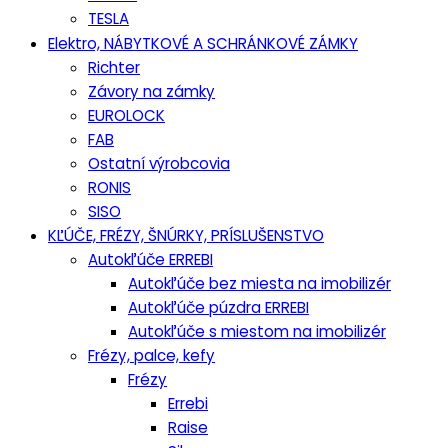
TESLA
Elektro, NÁBYTKOVÉ A SCHRÁNKOVÉ ZÁMKY
Richter
Závory na zámky
EUROLOCK
FAB
Ostatní výrobcovia
RONIS
SISO
KĽÚČE, FRÉZY, ŠNÚRKY, PRÍSLUŠENSTVO
Autokľúče ERREBI
Autokľúče bez miesta na imobilizér
Autokľúče púzdra ERREBI
Autokľúče s miestom na imobilizér
Frézy, palce, kefy
Frézy
Errebi
Raise