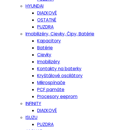
HYUNDAI
DIAĽKOVÉ
OSTATNÉ
PUZDRA
Imobilizéry, Cievky, Čipy, Batérie
Kapacitory
Batérie
Cievky
Imobilizéry
Kontakty na baterky
Kryštálové oscilátory
Mikrospínače
PCF pamäte
Procesory eeprom
INFINITY
DIAĽKOVÉ
ISUZU
PUZDRA