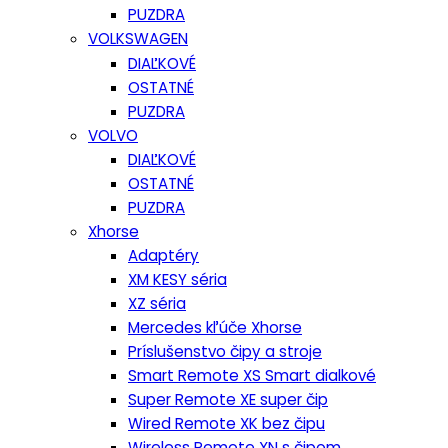
PUZDRA
VOLKSWAGEN
DIAĽKOVÉ
OSTATNÉ
PUZDRA
VOLVO
DIAĽKOVÉ
OSTATNÉ
PUZDRA
Xhorse
Adaptéry
XM KESY séria
XZ séria
Mercedes kľúče Xhorse
Príslušenstvo čipy a stroje
Smart Remote XS Smart dialkové
Super Remote XE super čip
Wired Remote XK bez čipu
Wireless Remote XN s čipom