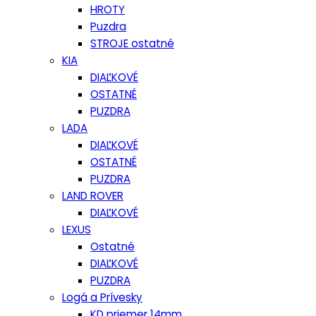
HROTY
Puzdra
STROJE ostatné
KIA
DIAĽKOVÉ
OSTATNÉ
PUZDRA
LADA
DIAĽKOVÉ
OSTATNÉ
PUZDRA
LAND ROVER
DIAĽKOVÉ
LEXUS
Ostatné
DIAĽKOVÉ
PUZDRA
Logá a Prívesky
KD priemer 14mm