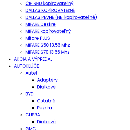
ČIP RFID kopírovateľný
DALLAS KOPÍROVATEĽNĚ
DALLAS PEVNÉ (NE-kopírovateľné)
MIFARE Desfire
MIFARE kopírovateľný
Mifare PLUS
MIFARE S50 13,56 Mhz
MIFARE S70 13,56 Mhz
AKCIA A VÝPREDAJ
AUTOKĽÚČE
Autel
Adaptéry
Diaľkové
BYD
Ostatné
Puzdra
CUPRA
Diaľkové
GMC