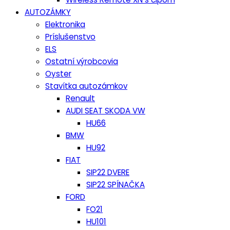
AUTOZÁMKY
Elektronika
Príslušenstvo
ELS
Ostatní výrobcovia
Oyster
Stavítka autozámkov
Renault
AUDI SEAT SKODA VW
HU66
BMW
HU92
FIAT
SIP22 DVERE
SIP22 SPÍNAČKA
FORD
FO21
HU101