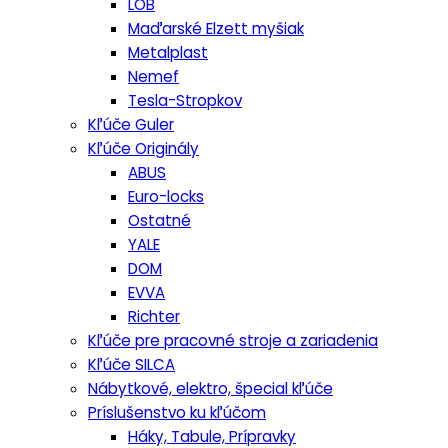
LOB
Maďarské Elzett myšiak
Metalplast
Nemef
Tesla-Stropkov
Kľúče Guler
Kľúče Originály
ABUS
Euro-locks
Ostatné
YALE
DOM
EVVA
Richter
Kľúče pre pracovné stroje a zariadenia
Kľúče SILCA
Nábytkové, elektro, špecial kľúče
Príslušenstvo ku kľúčom
Háky, Tabule, Prípravky