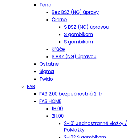
Terra
Bez BSZ (NG) úpravy
Čierne
S BSZ (NG) úpravou
S gombíkom
S gombíkom
Kľúče
S BSZ (NG) úpravou
Ostatné
Sigma
Twido
FAB
FAB 2.00 bezpečnostná 2. tr
FAB HOME
1H.00
2H.00
2H.01 Jednostranné vložky /
Polvložky
2H.02 S gombíkom