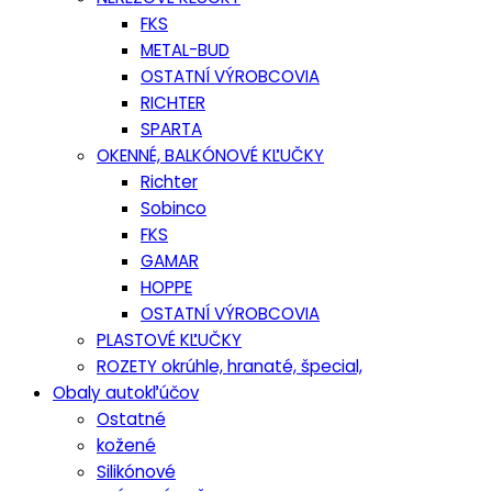
FKS
METAL-BUD
OSTATNÍ VÝROBCOVIA
RICHTER
SPARTA
OKENNÉ, BALKÓNOVÉ KĽUČKY
Richter
Sobinco
FKS
GAMAR
HOPPE
OSTATNÍ VÝROBCOVIA
PLASTOVÉ KĽUČKY
ROZETY okrúhle, hranaté, špecial,
Obaly autokľúčov
Ostatné
kožené
Silikónové