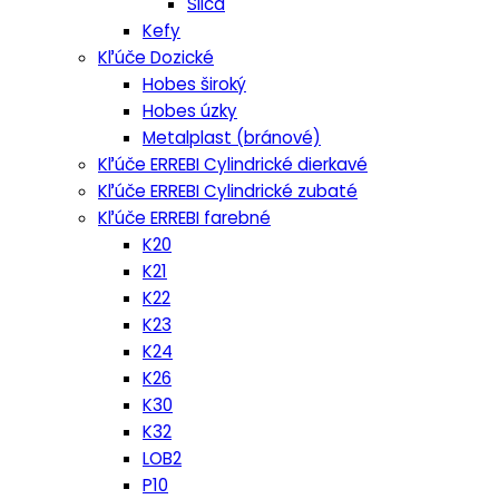
Silca
Kefy
Kľúče Dozické
Hobes široký
Hobes úzky
Metalplast (bránové)
Kľúče ERREBI Cylindrické dierkavé
Kľúče ERREBI Cylindrické zubaté
Kľúče ERREBI farebné
K20
K21
K22
K23
K24
K26
K30
K32
LOB2
P10