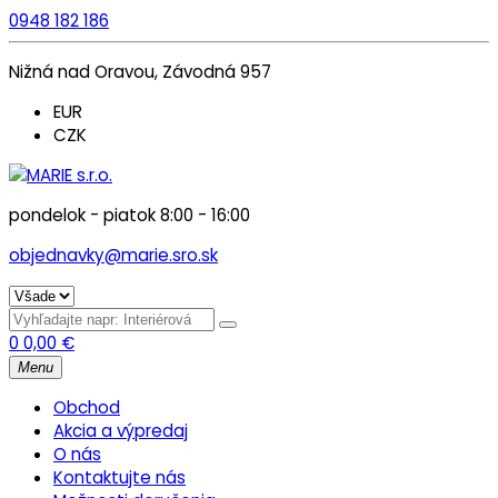
0948 182 186
Nižná nad Oravou, Závodná 957
EUR
CZK
pondelok - piatok 8:00 - 16:00
objednavky@marie.sro.sk
0
0,00
€
Menu
Obchod
Akcia a výpredaj
O nás
Kontaktujte nás