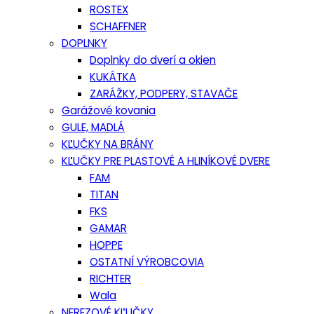
ROSTEX
SCHAFFNER
DOPLNKY
Doplnky do dverí a okien
KUKÁTKA
ZARÁŽKY, PODPERY, STAVAČE
Garážové kovania
GULE, MADLÁ
KĽUČKY NA BRÁNY
KĽUČKY PRE PLASTOVÉ A HLINÍKOVÉ DVERE
FAM
TITAN
FKS
GAMAR
HOPPE
OSTATNÍ VÝROBCOVIA
RICHTER
Wala
NEREZOVÉ KĽUČKY