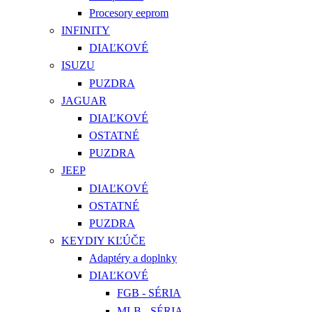
Procesory eeprom
INFINITY
DIAĽKOVÉ
ISUZU
PUZDRA
JAGUAR
DIAĽKOVÉ
OSTATNÉ
PUZDRA
JEEP
DIAĽKOVÉ
OSTATNÉ
PUZDRA
KEYDIY KĽÚČE
Adaptéry a doplnky
DIAĽKOVÉ
FGB - SÉRIA
MLB - SÉRIA