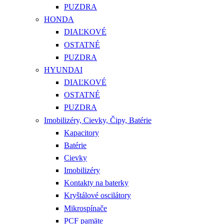
PUZDRA
HONDA
DIAĽKOVÉ
OSTATNÉ
PUZDRA
HYUNDAI
DIAĽKOVÉ
OSTATNÉ
PUZDRA
Imobilizéry, Cievky, Čipy, Batérie
Kapacitory
Batérie
Cievky
Imobilizéry
Kontakty na baterky
Kryštálové oscilátory
Mikrospínače
PCF pamäte