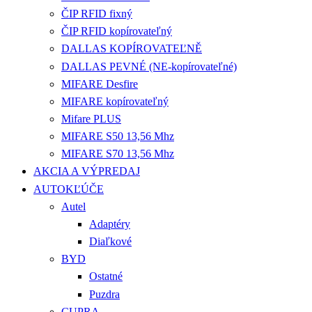
ČIP RFID fixný
ČIP RFID kopírovateľný
DALLAS KOPÍROVATEĽNĚ
DALLAS PEVNÉ (NE-kopírovateľné)
MIFARE Desfire
MIFARE kopírovateľný
Mifare PLUS
MIFARE S50 13,56 Mhz
MIFARE S70 13,56 Mhz
AKCIA A VÝPREDAJ
AUTOKĽÚČE
Autel
Adaptéry
Diaľkové
BYD
Ostatné
Puzdra
CUPRA