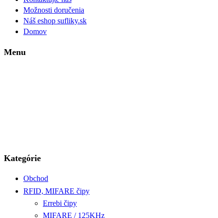
Možnosti doručenia
Náš eshop sufliky.sk
Domov
Menu
Kategórie
Obchod
RFID, MIFARE čipy
Errebi čipy
MIFARE / 125KHz