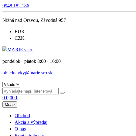
0948 182 186
Nižná nad Oravou, Závodná 957
EUR
CZK
pondelok - piatok 8:00 - 16:00
objednavky@marie.sro.sk
0
0,00
€
Menu
Obchod
Akcia a výpredaj
O nás
Kontaktujte nás