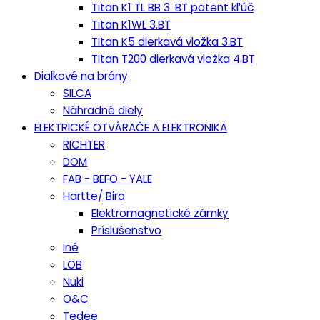
Titan K1 TL BB 3. BT patent kľúč
Titan K1WL 3.BT
Titan K5 dierkavá vložka 3.BT
Titan T200 dierkavá vložka 4.BT
Dialkové na brány
SILCA
Náhradné diely
ELEKTRICKÉ OTVÁRAČE A ELEKTRONIKA
RICHTER
DOM
FAB - BEFO - YALE
Hartte/ Bira
Elektromagnetické zámky
Príslušenstvo
Iné
LOB
Nuki
O&C
Tedee