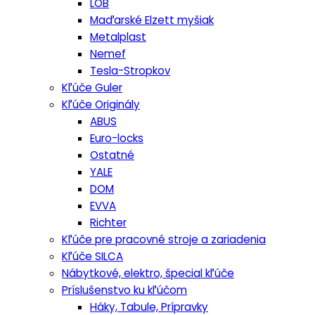
LOB
Maďarské Elzett myšiak
Metalplast
Nemef
Tesla-Stropkov
Kľúče Guler
Kľúče Originály
ABUS
Euro-locks
Ostatné
YALE
DOM
EVVA
Richter
Kľúče pre pracovné stroje a zariadenia
Kľúče SILCA
Nábytkové, elektro, špecial kľúče
Príslušenstvo ku kľúčom
Háky, Tabule, Prípravky