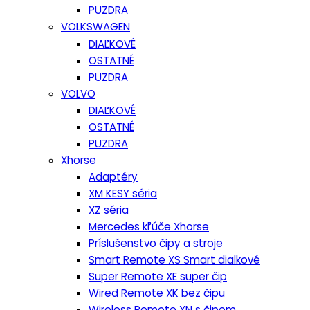
PUZDRA
VOLKSWAGEN
DIAĽKOVÉ
OSTATNÉ
PUZDRA
VOLVO
DIAĽKOVÉ
OSTATNÉ
PUZDRA
Xhorse
Adaptéry
XM KESY séria
XZ séria
Mercedes kľúče Xhorse
Príslušenstvo čipy a stroje
Smart Remote XS Smart dialkové
Super Remote XE super čip
Wired Remote XK bez čipu
Wireless Remote XN s čipom