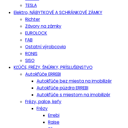
TESLA
Elektro, NÁBYTKOVÉ A SCHRÁNKOVÉ ZÁMKY
Richter
Závory na zámky
EUROLOCK
FAB
Ostatní výrobcovia
RONIS
SISO
KĽÚČE, FRÉZY, ŠNÚRKY, PRÍSLUŠENSTVO
Autokľúče ERREBI
Autokľúče bez miesta na imobilizér
Autokľúče púzdra ERREBI
Autokľúče s miestom na imobilizér
Frézy, palce, kefy
Frézy
Errebi
Raise