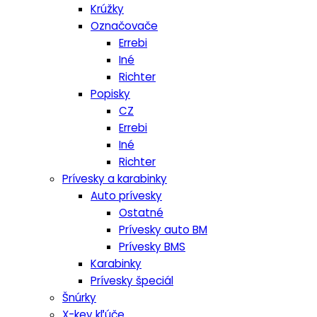
Krúžky
Označovače
Errebi
Iné
Richter
Popisky
CZ
Errebi
Iné
Richter
Prívesky a karabinky
Auto prívesky
Ostatné
Prívesky auto BM
Prívesky BMS
Karabinky
Prívesky špeciál
Šnúrky
X-key kľúče