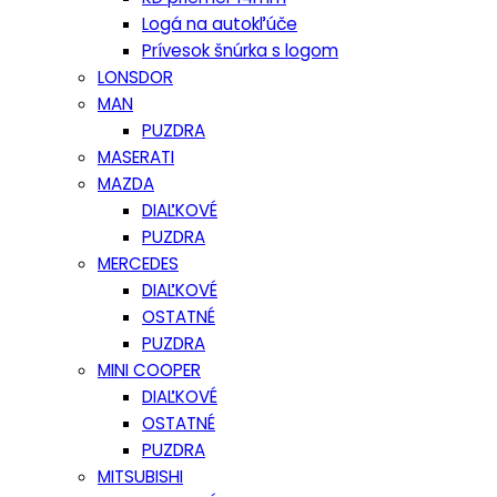
Logá na autokľúče
Prívesok šnúrka s logom
LONSDOR
MAN
PUZDRA
MASERATI
MAZDA
DIAĽKOVÉ
PUZDRA
MERCEDES
DIAĽKOVÉ
OSTATNÉ
PUZDRA
MINI COOPER
DIAĽKOVÉ
OSTATNÉ
PUZDRA
MITSUBISHI