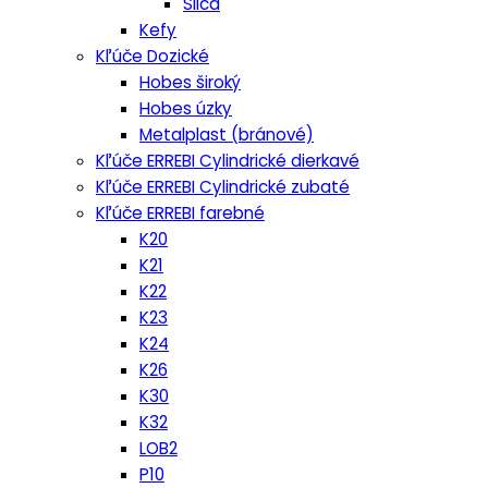
Silca
Kefy
Kľúče Dozické
Hobes široký
Hobes úzky
Metalplast (bránové)
Kľúče ERREBI Cylindrické dierkavé
Kľúče ERREBI Cylindrické zubaté
Kľúče ERREBI farebné
K20
K21
K22
K23
K24
K26
K30
K32
LOB2
P10