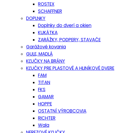
ROSTEX
SCHAFFNER
DOPLNKY
Doplnky do dverí a okien
KUKÁTKA
ZARÁŽKY, PODPERY, STAVAČE
Garážové kovania
GULE, MADLÁ
KĽUČKY NA BRÁNY
KĽUČKY PRE PLASTOVÉ A HLINÍKOVÉ DVERE
FAM
TITAN
FKS
GAMAR
HOPPE
OSTATNÍ VÝROBCOVIA
RICHTER
Wala
NEREZOVÉ KĽUČKY