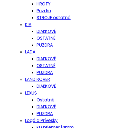
HROTY
Puzdra
STROJE ostatné
KIA
DIAĽKOVÉ
OSTATNÉ
PUZDRA
LADA
DIAĽKOVÉ
OSTATNÉ
PUZDRA
LAND ROVER
DIAĽKOVÉ
LEXUS
Ostatné
DIAĽKOVÉ
PUZDRA
Logá a Prívesky
KD priemer 14mm