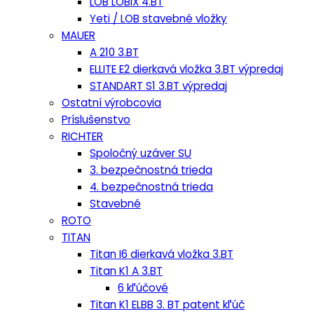
LOB LOBIX 4.BT
Yeti / LOB stavebné vložky
MAUER
A 210 3.BT
ELLITE E2 dierkavá vložka 3.BT výpredaj
STANDART S1 3.BT výpredaj
Ostatní výrobcovia
Príslušenstvo
RICHTER
Spoločný uzáver SU
3. bezpečnostná trieda
4. bezpečnostná trieda
Stavebné
ROTO
TITAN
Titan I6 dierkavá vložka 3.BT
Titan K1 A 3.BT
6 kľúčové
Titan K1 ELBB 3. BT patent kľúč