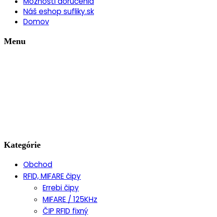
Možnosti doručenia
Náš eshop sufliky.sk
Domov
Menu
Kategórie
Obchod
RFID, MIFARE čipy
Errebi čipy
MIFARE / 125KHz
ČIP RFID fixný