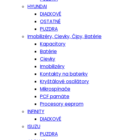
HYUNDAI
DIAĽKOVÉ
OSTATNÉ
PUZDRA
Imobilizéry, Cievky, Čipy, Batérie
Kapacitory
Batérie
Cievky
Imobilizéry
Kontakty na baterky
Kryštálové oscilátory
Mikrospínače
PCF pamäte
Procesory eeprom
INFINITY
DIAĽKOVÉ
ISUZU
PUZDRA