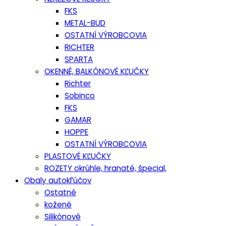
FKS
METAL-BUD
OSTATNÍ VÝROBCOVIA
RICHTER
SPARTA
OKENNÉ, BALKÓNOVÉ KĽUČKY
Richter
Sobinco
FKS
GAMAR
HOPPE
OSTATNÍ VÝROBCOVIA
PLASTOVÉ KĽUČKY
ROZETY okrúhle, hranaté, špecial,
Obaly autokľúčov
Ostatné
kožené
Silikónové