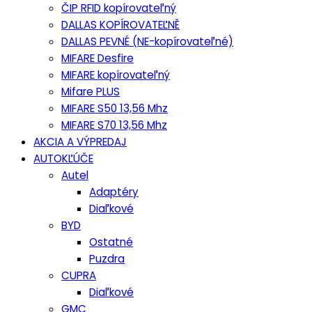
ČIP RFID kopírovateľný
DALLAS KOPÍROVATEĽNĚ
DALLAS PEVNÉ (NE-kopírovateľné)
MIFARE Desfire
MIFARE kopírovateľný
Mifare PLUS
MIFARE S50 13,56 Mhz
MIFARE S70 13,56 Mhz
AKCIA A VÝPREDAJ
AUTOKĽÚČE
Autel
Adaptéry
Diaľkové
BYD
Ostatné
Puzdra
CUPRA
Diaľkové
GMC