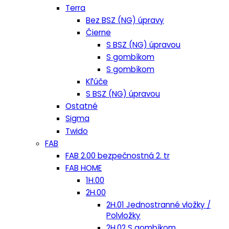
Terra
Bez BSZ (NG) úpravy
Čierne
S BSZ (NG) úpravou
S gombíkom
S gombíkom
Kľúče
S BSZ (NG) úpravou
Ostatné
Sigma
Twido
FAB
FAB 2.00 bezpečnostná 2. tr
FAB HOME
1H.00
2H.00
2H.01 Jednostranné vložky /
Polvložky
2H.02 S gombíkom