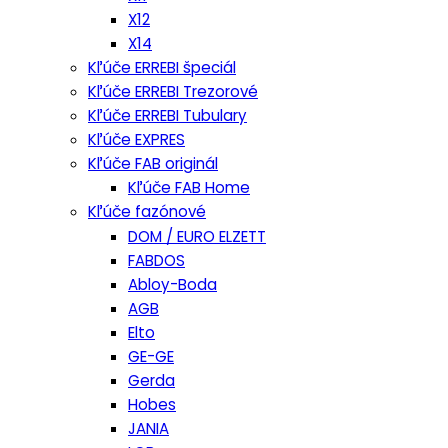
X12
X14
Kľúče ERREBI špeciál
Kľúče ERREBI Trezorové
Kľúče ERREBI Tubulary
Kľúče EXPRES
Kľúče FAB originál
Kľúče FAB Home
Kľúče fazónové
DOM / EURO ELZETT
FABDOS
Abloy-Boda
AGB
Elto
GE-GE
Gerda
Hobes
JANIA