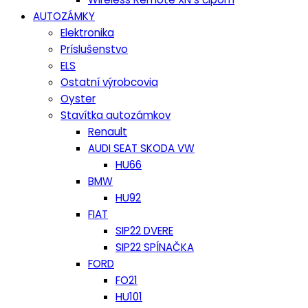
AUTOZÁMKY
Elektronika
Príslušenstvo
ELS
Ostatní výrobcovia
Oyster
Stavítka autozámkov
Renault
AUDI SEAT SKODA VW
HU66
BMW
HU92
FIAT
SIP22 DVERE
SIP22 SPÍNAČKA
FORD
FO21
HU101