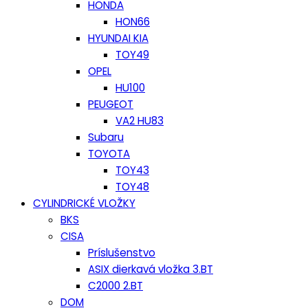
HONDA
HON66
HYUNDAI KIA
TOY49
OPEL
HU100
PEUGEOT
VA2 HU83
Subaru
TOYOTA
TOY43
TOY48
CYLINDRICKÉ VLOŽKY
BKS
CISA
Príslušenstvo
ASIX dierkavá vložka 3.BT
C2000 2.BT
DOM