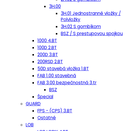
3H.00
3H.01 Jednostranné vložky /
Polvložky
3H.02 S gombíkom
BSZ / S prestupovou spojkou
1000 4.BT
100D 2.BT
200D 3.BT
200RSD 2.BT
50D stavebá vložka 1.BT
FAB 1.00 stavebná
FAB 3.00 bezpečnostná 3.tr
BSZ
Špecial
GUARD
FPS - (CPS) 3.BT
Ostatné
LOB