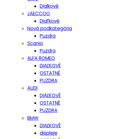
Dialkové
JAECCOO
Diaľkové
Nová podkategória
Puzdra
Scania
Puzdra
ALFA ROMEO
DIAĽKOVÉ
OSTATNÉ
PUZDRA
AUDI
DIAĽKOVÉ
OSTATNÉ
PUZDRA
BMW
DIAĽKOVÉ
displeje