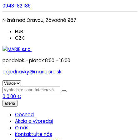
0948 182 186
Nižná nad Oravou, Závodná 957
EUR
CZK
pondelok - piatok 8:00 - 16:00
objednavky@marie.sro.sk
0
0,00
€
Menu
Obchod
Akcia a výpredaj
O nás
Kontaktujte nás