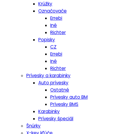
Krúžky
Označovače
Errebi
Iné
Richter
Popisky
CZ
Errebi
Iné
Richter
Prívesky a karabinky
Auto prívesky
Ostatné
Prívesky auto BM
Prívesky BMS
Karabinky
Prívesky špeciál
Šnúrky
X-key kľúče