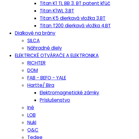
Titan K1 TL BB 3. BT patent kľúč
Titan K1WL 3.BT
Titan K5 dierkavá vložka 3.BT
Titan T200 dierkavá vložka 4.BT
Dialkové na brány
SILCA
Náhradné diely
ELEKTRICKÉ OTVÁRAČE A ELEKTRONIKA
RICHTER
DOM
FAB - BEFO - YALE
Hartte/ Bira
Elektromagnetické zámky
Príslušenstvo
Iné
LOB
Nuki
O&C
Tedee