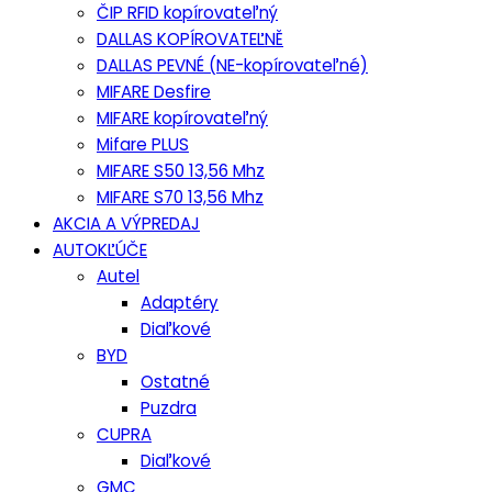
ČIP RFID kopírovateľný
DALLAS KOPÍROVATEĽNĚ
DALLAS PEVNÉ (NE-kopírovateľné)
MIFARE Desfire
MIFARE kopírovateľný
Mifare PLUS
MIFARE S50 13,56 Mhz
MIFARE S70 13,56 Mhz
AKCIA A VÝPREDAJ
AUTOKĽÚČE
Autel
Adaptéry
Diaľkové
BYD
Ostatné
Puzdra
CUPRA
Diaľkové
GMC