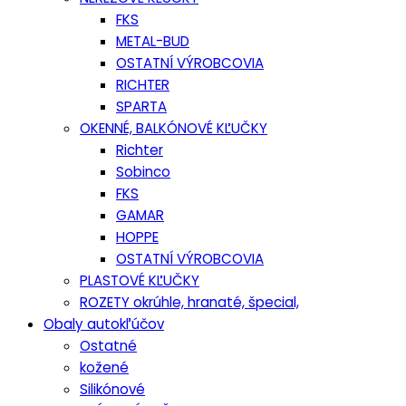
FKS
METAL-BUD
OSTATNÍ VÝROBCOVIA
RICHTER
SPARTA
OKENNÉ, BALKÓNOVÉ KĽUČKY
Richter
Sobinco
FKS
GAMAR
HOPPE
OSTATNÍ VÝROBCOVIA
PLASTOVÉ KĽUČKY
ROZETY okrúhle, hranaté, špecial,
Obaly autokľúčov
Ostatné
kožené
Silikónové