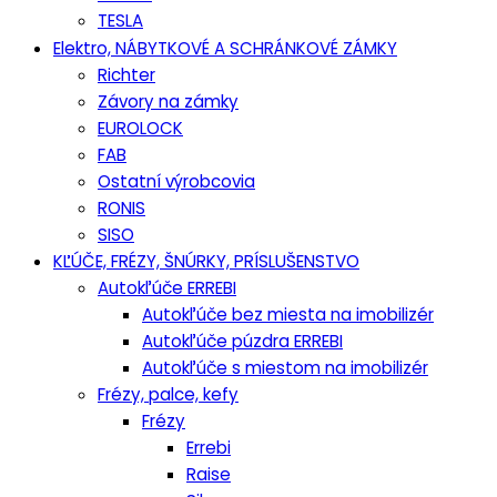
TESLA
Elektro, NÁBYTKOVÉ A SCHRÁNKOVÉ ZÁMKY
Richter
Závory na zámky
EUROLOCK
FAB
Ostatní výrobcovia
RONIS
SISO
KĽÚČE, FRÉZY, ŠNÚRKY, PRÍSLUŠENSTVO
Autokľúče ERREBI
Autokľúče bez miesta na imobilizér
Autokľúče púzdra ERREBI
Autokľúče s miestom na imobilizér
Frézy, palce, kefy
Frézy
Errebi
Raise