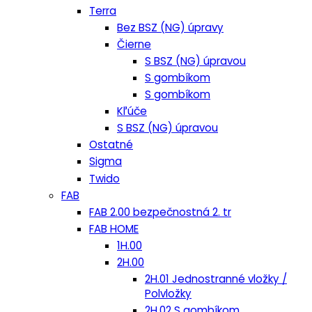
Terra
Bez BSZ (NG) úpravy
Čierne
S BSZ (NG) úpravou
S gombíkom
S gombíkom
Kľúče
S BSZ (NG) úpravou
Ostatné
Sigma
Twido
FAB
FAB 2.00 bezpečnostná 2. tr
FAB HOME
1H.00
2H.00
2H.01 Jednostranné vložky /
Polvložky
2H.02 S gombíkom