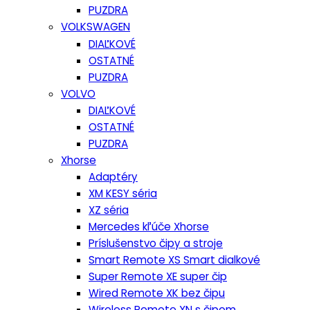
PUZDRA
VOLKSWAGEN
DIAĽKOVÉ
OSTATNÉ
PUZDRA
VOLVO
DIAĽKOVÉ
OSTATNÉ
PUZDRA
Xhorse
Adaptéry
XM KESY séria
XZ séria
Mercedes kľúče Xhorse
Príslušenstvo čipy a stroje
Smart Remote XS Smart dialkové
Super Remote XE super čip
Wired Remote XK bez čipu
Wireless Remote XN s čipom