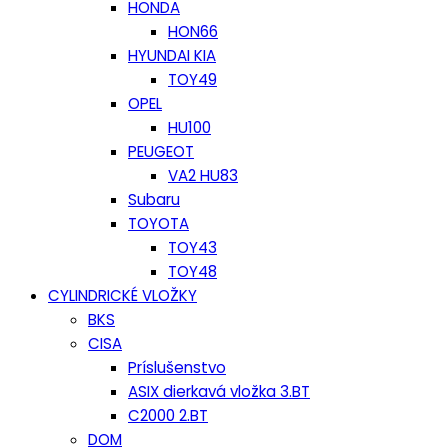
HONDA
HON66
HYUNDAI KIA
TOY49
OPEL
HU100
PEUGEOT
VA2 HU83
Subaru
TOYOTA
TOY43
TOY48
CYLINDRICKÉ VLOŽKY
BKS
CISA
Príslušenstvo
ASIX dierkavá vložka 3.BT
C2000 2.BT
DOM