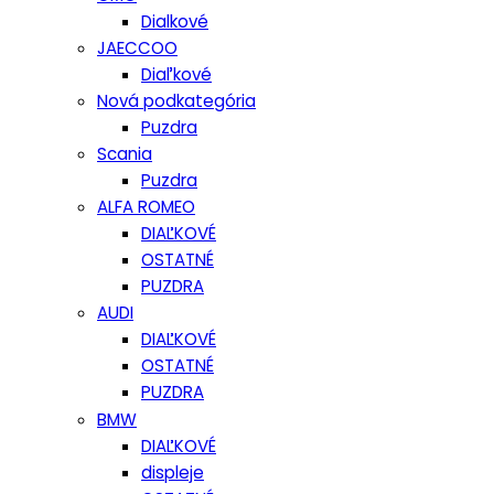
Dialkové
JAECCOO
Diaľkové
Nová podkategória
Puzdra
Scania
Puzdra
ALFA ROMEO
DIAĽKOVÉ
OSTATNÉ
PUZDRA
AUDI
DIAĽKOVÉ
OSTATNÉ
PUZDRA
BMW
DIAĽKOVÉ
displeje