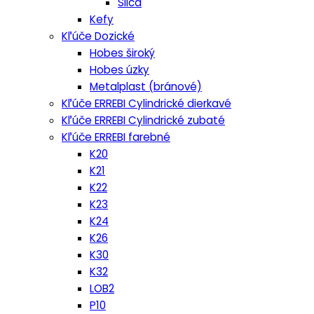
Silca
Kefy
Kľúče Dozické
Hobes široký
Hobes úzky
Metalplast (bránové)
Kľúče ERREBI Cylindrické dierkavé
Kľúče ERREBI Cylindrické zubaté
Kľúče ERREBI farebné
K20
K21
K22
K23
K24
K26
K30
K32
LOB2
P10