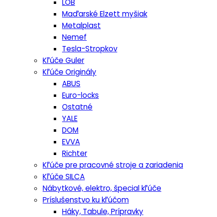
LOB
Maďarské Elzett myšiak
Metalplast
Nemef
Tesla-Stropkov
Kľúče Guler
Kľúče Originály
ABUS
Euro-locks
Ostatné
YALE
DOM
EVVA
Richter
Kľúče pre pracovné stroje a zariadenia
Kľúče SILCA
Nábytkové, elektro, špecial kľúče
Príslušenstvo ku kľúčom
Háky, Tabule, Prípravky