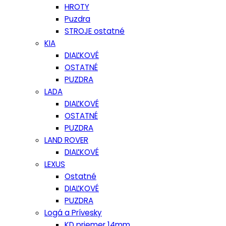
HROTY
Puzdra
STROJE ostatné
KIA
DIAĽKOVÉ
OSTATNÉ
PUZDRA
LADA
DIAĽKOVÉ
OSTATNÉ
PUZDRA
LAND ROVER
DIAĽKOVÉ
LEXUS
Ostatné
DIAĽKOVÉ
PUZDRA
Logá a Prívesky
KD priemer 14mm