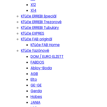
X12
X14
Kľúče ERREBI špeciál
Kľúče ERREBI Trezorové
Kľúče ERREBI Tubulary
Kľúče EXPRES
Kľúče FAB originál
Kľúče FAB Home
Kľúče fazónové
DOM / EURO ELZETT
FABDOS
Abloy-Boda
AGB
Elto
GE-GE
Gerda
Hobes
JANIA