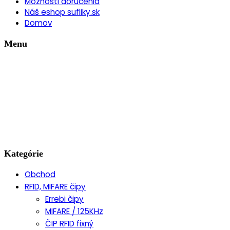
Možnosti doručenia
Náš eshop sufliky.sk
Domov
Menu
Kategórie
Obchod
RFID, MIFARE čipy
Errebi čipy
MIFARE / 125KHz
ČIP RFID fixný