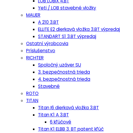
LOB LOBIX 4.BT
Yeti / LOB stavebné vložky
MAUER
A 210 3.BT
ELLITE E2 dierkavá vložka 3.BT výpredaj
STANDART S1 3.BT výpredaj
Ostatní výrobcovia
Príslušenstvo
RICHTER
Spoločný uzáver SU
3. bezpečnostná trieda
4. bezpečnostná trieda
Stavebné
ROTO
TITAN
Titan I6 dierkavá vložka 3.BT
Titan K1 A 3.BT
6 kľúčové
Titan K1 ELBB 3. BT patent kľúč