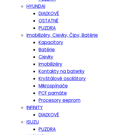
HYUNDAI
DIAĽKOVÉ
OSTATNÉ
PUZDRA
Imobilizéry, Cievky, Čipy, Batérie
Kapacitory
Batérie
Cievky
Imobilizéry
Kontakty na baterky
Kryštálové oscilátory
Mikrospínače
PCF pamäte
Procesory eeprom
INFINITY
DIAĽKOVÉ
ISUZU
PUZDRA