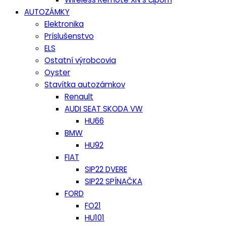
AUTOZÁMKY
Elektronika
Príslušenstvo
ELS
Ostatní výrobcovia
Oyster
Stavítka autozámkov
Renault
AUDI SEAT SKODA VW
HU66
BMW
HU92
FIAT
SIP22 DVERE
SIP22 SPÍNAČKA
FORD
FO21
HU101