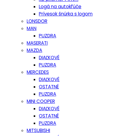
Logá na autokľúče
Prívesok šnúrka s logom
LONSDOR
MAN
PUZDRA
MASERATI
MAZDA
DIAĽKOVÉ
PUZDRA
MERCEDES
DIAĽKOVÉ
OSTATNÉ
PUZDRA
MINI COOPER
DIAĽKOVÉ
OSTATNÉ
PUZDRA
MITSUBISHI