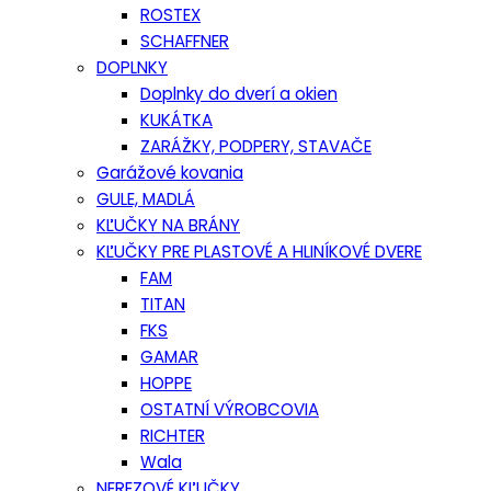
ROSTEX
SCHAFFNER
DOPLNKY
Doplnky do dverí a okien
KUKÁTKA
ZARÁŽKY, PODPERY, STAVAČE
Garážové kovania
GULE, MADLÁ
KĽUČKY NA BRÁNY
KĽUČKY PRE PLASTOVÉ A HLINÍKOVÉ DVERE
FAM
TITAN
FKS
GAMAR
HOPPE
OSTATNÍ VÝROBCOVIA
RICHTER
Wala
NEREZOVÉ KĽUČKY