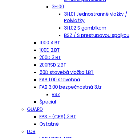
3H.00
3H.01 Jednostranné vložky /
Polvložky
3H.02 S gombíkom
BSZ / S prestupovou spojkou
1000 4.BT
100D 2.BT
200D 3.BT
200RSD 2.BT
50D stavebá vložka 1.BT
FAB 1.00 stavebná
FAB 3.00 bezpečnostná 3.tr
BSZ
Špecial
GUARD
FPS - (CPS) 3.BT
Ostatné
LOB