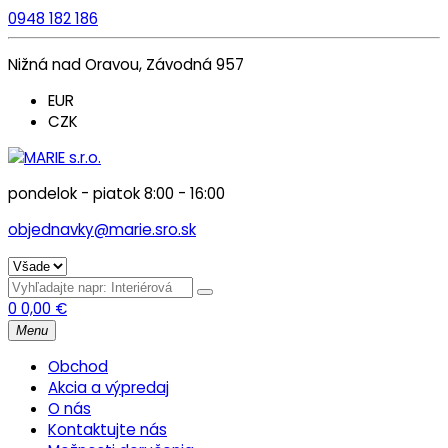
0948 182 186
Nižná nad Oravou, Závodná 957
EUR
CZK
pondelok - piatok 8:00 - 16:00
objednavky@marie.sro.sk
0
0,00
€
Menu
Obchod
Akcia a výpredaj
O nás
Kontaktujte nás