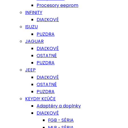
Procesory eeprom
INFINITY
DIAĽKOVÉ
ISUZU
PUZDRA
JAGUAR
DIAĽKOVÉ
OSTATNÉ
PUZDRA
JEEP
DIAĽKOVÉ
OSTATNÉ
PUZDRA
KEYDIY KĽÚČE
Adaptéry a doplnky
DIAĽKOVÉ
FGB - SÉRIA
MLB - SÉRIA