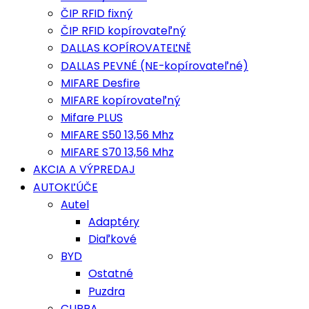
ČIP RFID fixný
ČIP RFID kopírovateľný
DALLAS KOPÍROVATEĽNĚ
DALLAS PEVNÉ (NE-kopírovateľné)
MIFARE Desfire
MIFARE kopírovateľný
Mifare PLUS
MIFARE S50 13,56 Mhz
MIFARE S70 13,56 Mhz
AKCIA A VÝPREDAJ
AUTOKĽÚČE
Autel
Adaptéry
Diaľkové
BYD
Ostatné
Puzdra
CUPRA