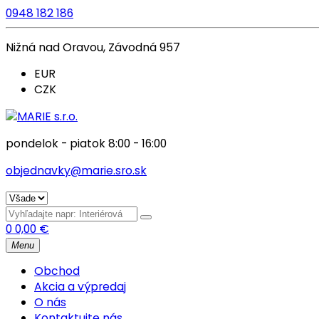
0948 182 186
Nižná nad Oravou, Závodná 957
EUR
CZK
pondelok - piatok 8:00 - 16:00
objednavky@marie.sro.sk
0
0,00
€
Menu
Obchod
Akcia a výpredaj
O nás
Kontaktujte nás