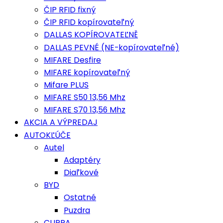
ČIP RFID fixný
ČIP RFID kopírovateľný
DALLAS KOPÍROVATEĽNĚ
DALLAS PEVNÉ (NE-kopírovateľné)
MIFARE Desfire
MIFARE kopírovateľný
Mifare PLUS
MIFARE S50 13,56 Mhz
MIFARE S70 13,56 Mhz
AKCIA A VÝPREDAJ
AUTOKĽÚČE
Autel
Adaptéry
Diaľkové
BYD
Ostatné
Puzdra
CUPRA