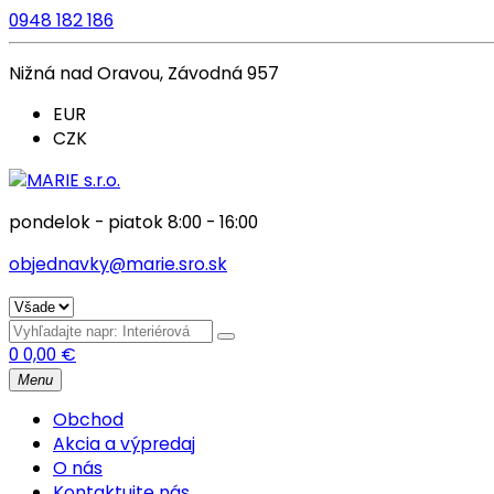
0948 182 186
Nižná nad Oravou, Závodná 957
EUR
CZK
pondelok - piatok 8:00 - 16:00
objednavky@marie.sro.sk
0
0,00
€
Menu
Obchod
Akcia a výpredaj
O nás
Kontaktujte nás