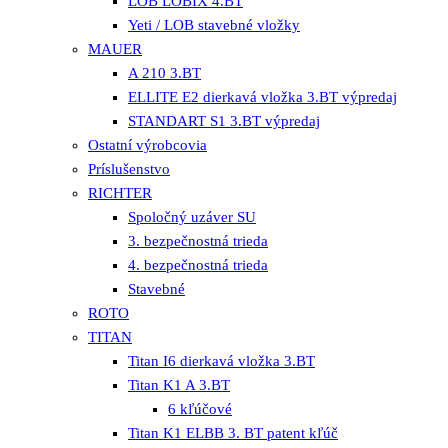
LOB LOBIX 4.BT
Yeti / LOB stavebné vložky
MAUER
A 210 3.BT
ELLITE E2 dierkavá vložka 3.BT výpredaj
STANDART S1 3.BT výpredaj
Ostatní výrobcovia
Príslušenstvo
RICHTER
Spoločný uzáver SU
3. bezpečnostná trieda
4. bezpečnostná trieda
Stavebné
ROTO
TITAN
Titan I6 dierkavá vložka 3.BT
Titan K1 A 3.BT
6 kľúčové
Titan K1 ELBB 3. BT patent kľúč