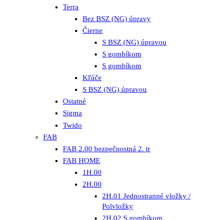
Terra
Bez BSZ (NG) úpravy
Čierne
S BSZ (NG) úpravou
S gombíkom
S gombíkom
Kľúče
S BSZ (NG) úpravou
Ostatné
Sigma
Twido
FAB
FAB 2.00 bezpečnostná 2. tr
FAB HOME
1H.00
2H.00
2H.01 Jednostranné vložky /
Polvložky
2H.02 S gombíkom