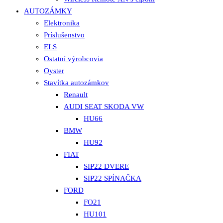
AUTOZÁMKY
Elektronika
Príslušenstvo
ELS
Ostatní výrobcovia
Oyster
Stavítka autozámkov
Renault
AUDI SEAT SKODA VW
HU66
BMW
HU92
FIAT
SIP22 DVERE
SIP22 SPÍNAČKA
FORD
FO21
HU101