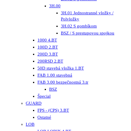
3H.00
3H.01 Jednostranné vložky /
Polvložky
3H.02 S gombíkom
BSZ / S prestupovou spojkou
1000 4.BT
100D 2.BT
200D 3.BT
200RSD 2.BT
50D stavebá vložka 1.BT
FAB 1.00 stavebná
FAB 3.00 bezpečnostná 3.tr
BSZ
Špecial
GUARD
FPS - (CPS) 3.BT
Ostatné
LOB