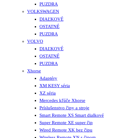
PUZDRA
VOLKSWAGEN
DIAĽKOVÉ
OSTATNÉ
PUZDRA
VOLVO
DIAĽKOVÉ
OSTATNÉ
PUZDRA
Xhorse
Adaptéry
XM KESY séria
XZ séria
Mercedes kľúče Xhorse
Príslušenstvo čipy a stroje
Smart Remote XS Smart dialkové
Super Remote XE super čip
Wired Remote XK bez čipu
Wireless Remote XN s čipom