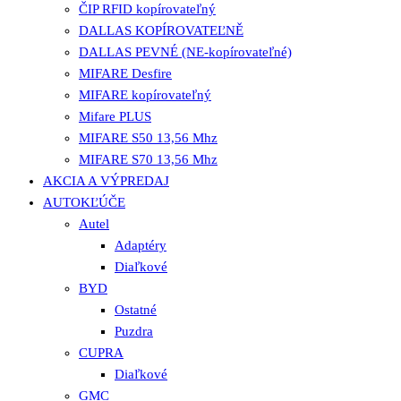
ČIP RFID kopírovateľný
DALLAS KOPÍROVATEĽNĚ
DALLAS PEVNÉ (NE-kopírovateľné)
MIFARE Desfire
MIFARE kopírovateľný
Mifare PLUS
MIFARE S50 13,56 Mhz
MIFARE S70 13,56 Mhz
AKCIA A VÝPREDAJ
AUTOKĽÚČE
Autel
Adaptéry
Diaľkové
BYD
Ostatné
Puzdra
CUPRA
Diaľkové
GMC