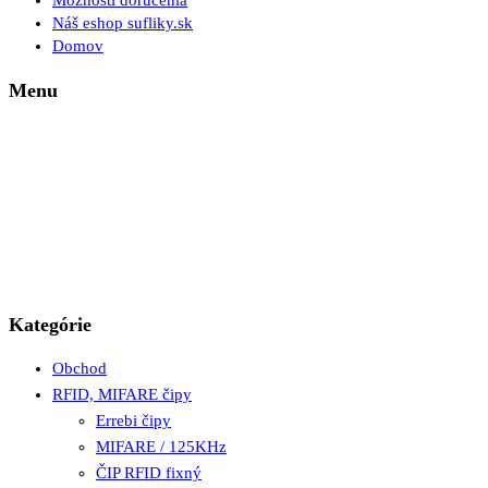
Možnosti doručenia
Náš eshop sufliky.sk
Domov
Menu
Kategórie
Obchod
RFID, MIFARE čipy
Errebi čipy
MIFARE / 125KHz
ČIP RFID fixný