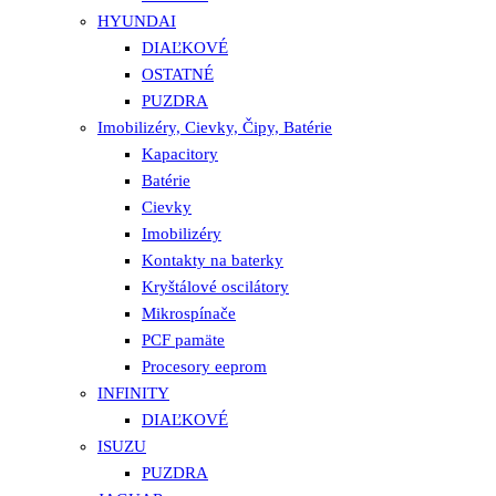
HYUNDAI
DIAĽKOVÉ
OSTATNÉ
PUZDRA
Imobilizéry, Cievky, Čipy, Batérie
Kapacitory
Batérie
Cievky
Imobilizéry
Kontakty na baterky
Kryštálové oscilátory
Mikrospínače
PCF pamäte
Procesory eeprom
INFINITY
DIAĽKOVÉ
ISUZU
PUZDRA