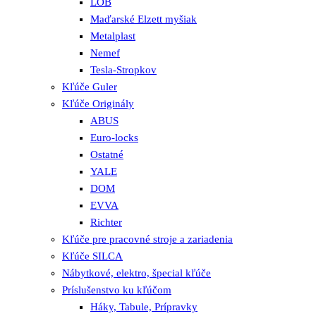
LOB
Maďarské Elzett myšiak
Metalplast
Nemef
Tesla-Stropkov
Kľúče Guler
Kľúče Originály
ABUS
Euro-locks
Ostatné
YALE
DOM
EVVA
Richter
Kľúče pre pracovné stroje a zariadenia
Kľúče SILCA
Nábytkové, elektro, špecial kľúče
Príslušenstvo ku kľúčom
Háky, Tabule, Prípravky