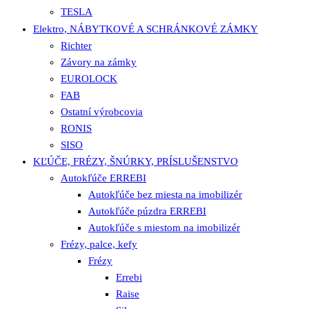
TESLA
Elektro, NÁBYTKOVÉ A SCHRÁNKOVÉ ZÁMKY
Richter
Závory na zámky
EUROLOCK
FAB
Ostatní výrobcovia
RONIS
SISO
KĽÚČE, FRÉZY, ŠNÚRKY, PRÍSLUŠENSTVO
Autokľúče ERREBI
Autokľúče bez miesta na imobilizér
Autokľúče púzdra ERREBI
Autokľúče s miestom na imobilizér
Frézy, palce, kefy
Frézy
Errebi
Raise