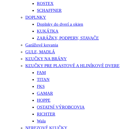
ROSTEX
SCHAFFNER
DOPLNKY
Doplnky do dverí a okien
KUKÁTKA
ZARÁŽKY, PODPERY, STAVAČE
Garážové kovania
GULE, MADLÁ
KĽUČKY NA BRÁNY
KĽUČKY PRE PLASTOVÉ A HLINÍKOVÉ DVERE
FAM
TITAN
FKS
GAMAR
HOPPE
OSTATNÍ VÝROBCOVIA
RICHTER
Wala
NEREZOVÉ KĽUČKY