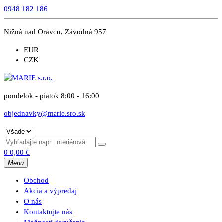
0948 182 186
Nižná nad Oravou, Závodná 957
EUR
CZK
pondelok - piatok 8:00 - 16:00
objednavky@marie.sro.sk
0
0,00
€
Menu
Obchod
Akcia a výpredaj
O nás
Kontaktujte nás