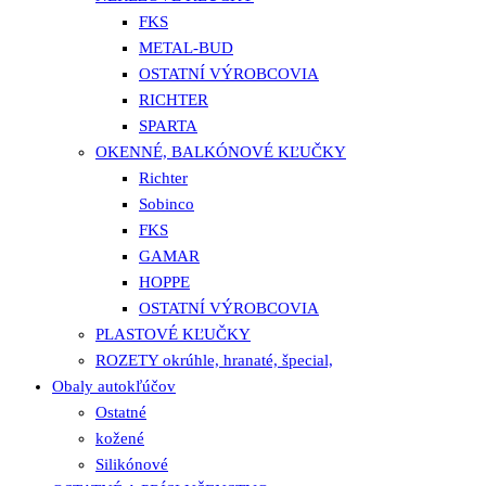
FKS
METAL-BUD
OSTATNÍ VÝROBCOVIA
RICHTER
SPARTA
OKENNÉ, BALKÓNOVÉ KĽUČKY
Richter
Sobinco
FKS
GAMAR
HOPPE
OSTATNÍ VÝROBCOVIA
PLASTOVÉ KĽUČKY
ROZETY okrúhle, hranaté, špecial,
Obaly autokľúčov
Ostatné
kožené
Silikónové