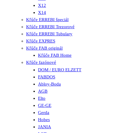
X12
X14
Kľúče ERREBI špeciál
Kľúče ERREBI Trezorové
Kľúče ERREBI Tubulary
Kľúče EXPRES
Kľúče FAB originál
Kľúče FAB Home
Kľúče fazónové
DOM / EURO ELZETT
FABDOS
Abloy-Boda
AGB
Elto
GE-GE
Gerda
Hobes
JANIA