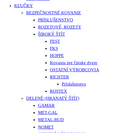
KĽUČKY
BEZPEČNOSTNÉ KOVANIE
PRÍSLUŠENSTVO
ROZETOVÉ, ROZETY
ŠIROKÝ ŠTÍT
FEST
FKS
HOPPE
Kovania pre činske dvere
OSTATNÍ VÝROBCOVIA
RICHTER
Príslušenstvo
ROSTEX
DELENÉ (HRANATÝ ŠTÍT)
GAMAR
MET-GAL
METAL-BUD
NOMET