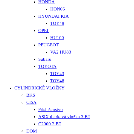
HONDA
HON66
HYUNDAI KIA
TOY49
OPEL
HU100
PEUGEOT
VA2 HU83
Subaru
TOYOTA
TOY43
TOY48
CYLINDRICKÉ VLOŽKY
BKS
CISA
Príslušenstvo
ASIX dierkavá vložka 3.BT
C2000 2.BT
DOM