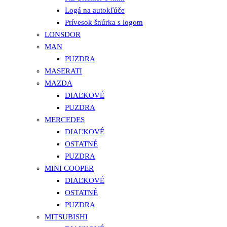
Logá na autokľúče
Prívesok šnúrka s logom
LONSDOR
MAN
PUZDRA
MASERATI
MAZDA
DIAĽKOVÉ
PUZDRA
MERCEDES
DIAĽKOVÉ
OSTATNÉ
PUZDRA
MINI COOPER
DIAĽKOVÉ
OSTATNÉ
PUZDRA
MITSUBISHI