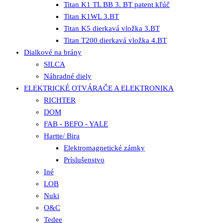
Titan K1 TL BB 3. BT patent kľúč
Titan K1WL 3.BT
Titan K5 dierkavá vložka 3.BT
Titan T200 dierkavá vložka 4.BT
Dialkové na brány
SILCA
Náhradné diely
ELEKTRICKÉ OTVÁRAČE A ELEKTRONIKA
RICHTER
DOM
FAB - BEFO - YALE
Hartte/ Bira
Elektromagnetické zámky
Príslušenstvo
Iné
LOB
Nuki
O&C
Tedee