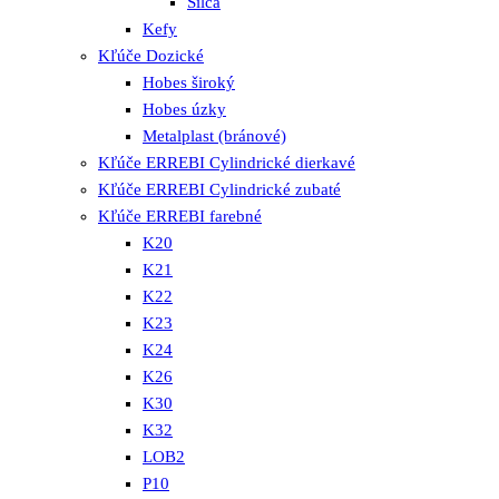
Silca
Kefy
Kľúče Dozické
Hobes široký
Hobes úzky
Metalplast (bránové)
Kľúče ERREBI Cylindrické dierkavé
Kľúče ERREBI Cylindrické zubaté
Kľúče ERREBI farebné
K20
K21
K22
K23
K24
K26
K30
K32
LOB2
P10