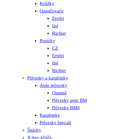
Krúžky
Označovače
Errebi
Iné
Richter
Popisky
CZ
Errebi
Iné
Richter
Prívesky a karabinky
Auto prívesky
Ostatné
Prívesky auto BM
Prívesky BMS
Karabinky
Prívesky špeciál
Šnúrky
X-key kľúče