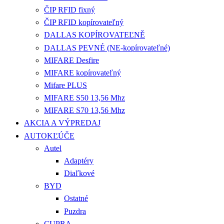
ČIP RFID fixný
ČIP RFID kopírovateľný
DALLAS KOPÍROVATEĽNĚ
DALLAS PEVNÉ (NE-kopírovateľné)
MIFARE Desfire
MIFARE kopírovateľný
Mifare PLUS
MIFARE S50 13,56 Mhz
MIFARE S70 13,56 Mhz
AKCIA A VÝPREDAJ
AUTOKĽÚČE
Autel
Adaptéry
Diaľkové
BYD
Ostatné
Puzdra
CUPRA