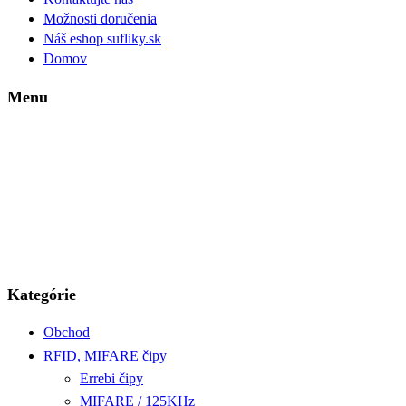
Možnosti doručenia
Náš eshop sufliky.sk
Domov
Menu
Kategórie
Obchod
RFID, MIFARE čipy
Errebi čipy
MIFARE / 125KHz