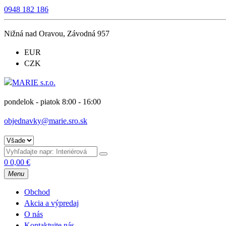
0948 182 186
Nižná nad Oravou, Závodná 957
EUR
CZK
pondelok - piatok 8:00 - 16:00
objednavky@marie.sro.sk
0
0,00
€
Menu
Obchod
Akcia a výpredaj
O nás
Kontaktujte nás