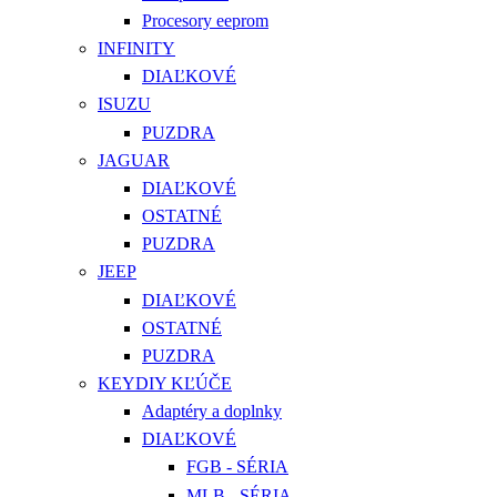
Procesory eeprom
INFINITY
DIAĽKOVÉ
ISUZU
PUZDRA
JAGUAR
DIAĽKOVÉ
OSTATNÉ
PUZDRA
JEEP
DIAĽKOVÉ
OSTATNÉ
PUZDRA
KEYDIY KĽÚČE
Adaptéry a doplnky
DIAĽKOVÉ
FGB - SÉRIA
MLB - SÉRIA