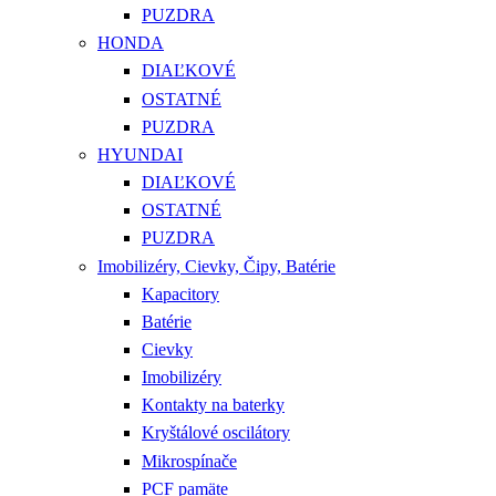
PUZDRA
HONDA
DIAĽKOVÉ
OSTATNÉ
PUZDRA
HYUNDAI
DIAĽKOVÉ
OSTATNÉ
PUZDRA
Imobilizéry, Cievky, Čipy, Batérie
Kapacitory
Batérie
Cievky
Imobilizéry
Kontakty na baterky
Kryštálové oscilátory
Mikrospínače
PCF pamäte