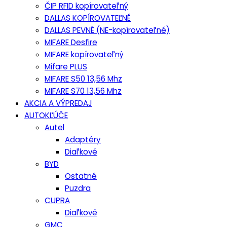
ČIP RFID kopírovateľný
DALLAS KOPÍROVATEĽNĚ
DALLAS PEVNÉ (NE-kopírovateľné)
MIFARE Desfire
MIFARE kopírovateľný
Mifare PLUS
MIFARE S50 13,56 Mhz
MIFARE S70 13,56 Mhz
AKCIA A VÝPREDAJ
AUTOKĽÚČE
Autel
Adaptéry
Diaľkové
BYD
Ostatné
Puzdra
CUPRA
Diaľkové
GMC