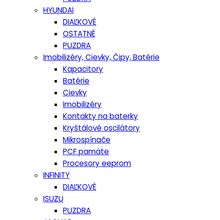
HYUNDAI
DIAĽKOVÉ
OSTATNÉ
PUZDRA
Imobilizéry, Cievky, Čipy, Batérie
Kapacitory
Batérie
Cievky
Imobilizéry
Kontakty na baterky
Kryštálové oscilátory
Mikrospínače
PCF pamäte
Procesory eeprom
INFINITY
DIAĽKOVÉ
ISUZU
PUZDRA