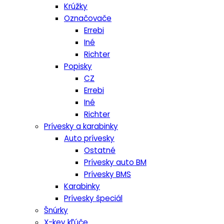
Krúžky
Označovače
Errebi
Iné
Richter
Popisky
CZ
Errebi
Iné
Richter
Prívesky a karabinky
Auto prívesky
Ostatné
Prívesky auto BM
Prívesky BMS
Karabinky
Prívesky špeciál
Šnúrky
X-key kľúče