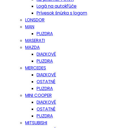
Logá na autokľúče
Prívesok šnúrka s logom
LONSDOR
MAN
PUZDRA
MASERATI
MAZDA
DIAĽKOVÉ
PUZDRA
MERCEDES
DIAĽKOVÉ
OSTATNÉ
PUZDRA
MINI COOPER
DIAĽKOVÉ
OSTATNÉ
PUZDRA
MITSUBISHI