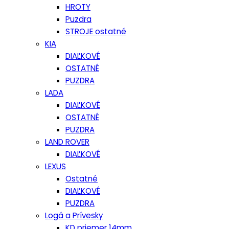
HROTY
Puzdra
STROJE ostatné
KIA
DIAĽKOVÉ
OSTATNÉ
PUZDRA
LADA
DIAĽKOVÉ
OSTATNÉ
PUZDRA
LAND ROVER
DIAĽKOVÉ
LEXUS
Ostatné
DIAĽKOVÉ
PUZDRA
Logá a Prívesky
KD priemer 14mm