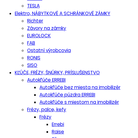
TESLA
Elektro, NÁBYTKOVÉ A SCHRÁNKOVÉ ZÁMKY
Richter
Závory na zámky
EUROLOCK
FAB
Ostatní výrobcovia
RONIS
SISO
KĽÚČE, FRÉZY, ŠNÚRKY, PRÍSLUŠENSTVO
Autokľúče ERREBI
Autokľúče bez miesta na imobilizér
Autokľúče púzdra ERREBI
Autokľúče s miestom na imobilizér
Frézy, palce, kefy
Frézy
Errebi
Raise