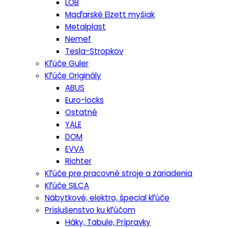
LOB
Maďarské Elzett myšiak
Metalplast
Nemef
Tesla-Stropkov
Kľúče Guler
Kľúče Originály
ABUS
Euro-locks
Ostatné
YALE
DOM
EVVA
Richter
Kľúče pre pracovné stroje a zariadenia
Kľúče SILCA
Nábytkové, elektro, špecial kľúče
Príslušenstvo ku kľúčom
Háky, Tabule, Prípravky