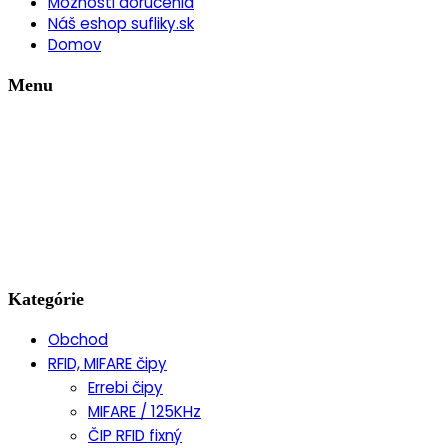
Možnosti doručenia
Náš eshop sufliky.sk
Domov
Menu
Kategórie
Obchod
RFID, MIFARE čipy
Errebi čipy
MIFARE / 125KHz
ČIP RFID fixný