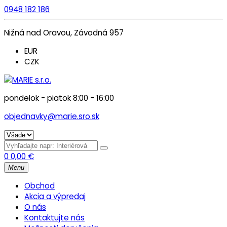
0948 182 186
Nižná nad Oravou, Závodná 957
EUR
CZK
pondelok - piatok 8:00 - 16:00
objednavky@marie.sro.sk
0
0,00
€
Menu
Obchod
Akcia a výpredaj
O nás
Kontaktujte nás