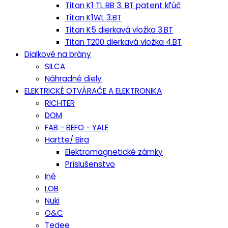
Titan K1 TL BB 3. BT patent kľúč
Titan K1WL 3.BT
Titan K5 dierkavá vložka 3.BT
Titan T200 dierkavá vložka 4.BT
Dialkové na brány
SILCA
Náhradné diely
ELEKTRICKÉ OTVÁRAČE A ELEKTRONIKA
RICHTER
DOM
FAB - BEFO - YALE
Hartte/ Bira
Elektromagnetické zámky
Príslušenstvo
Iné
LOB
Nuki
O&C
Tedee