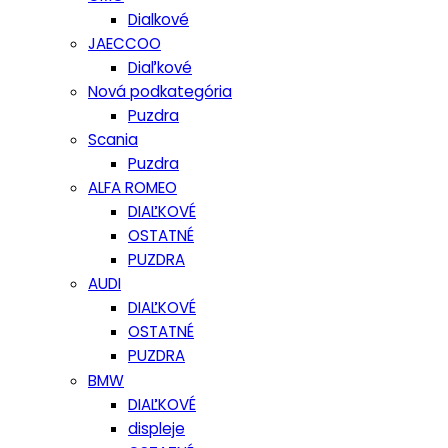
Dialkové
JAECCOO
Diaľkové
Nová podkategória
Puzdra
Scania
Puzdra
ALFA ROMEO
DIAĽKOVÉ
OSTATNÉ
PUZDRA
AUDI
DIAĽKOVÉ
OSTATNÉ
PUZDRA
BMW
DIAĽKOVÉ
displeje