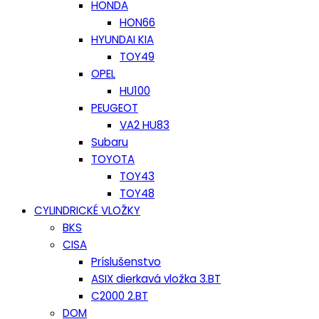
HONDA
HON66
HYUNDAI KIA
TOY49
OPEL
HU100
PEUGEOT
VA2 HU83
Subaru
TOYOTA
TOY43
TOY48
CYLINDRICKÉ VLOŽKY
BKS
CISA
Príslušenstvo
ASIX dierkavá vložka 3.BT
C2000 2.BT
DOM