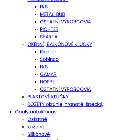
FKS
METAL-BUD
OSTATNÍ VÝROBCOVIA
RICHTER
SPARTA
OKENNÉ, BALKÓNOVÉ KĽUČKY
Richter
Sobinco
FKS
GAMAR
HOPPE
OSTATNÍ VÝROBCOVIA
PLASTOVÉ KĽUČKY
ROZETY okrúhle, hranaté, špecial,
Obaly autokľúčov
Ostatné
kožené
Silikónové