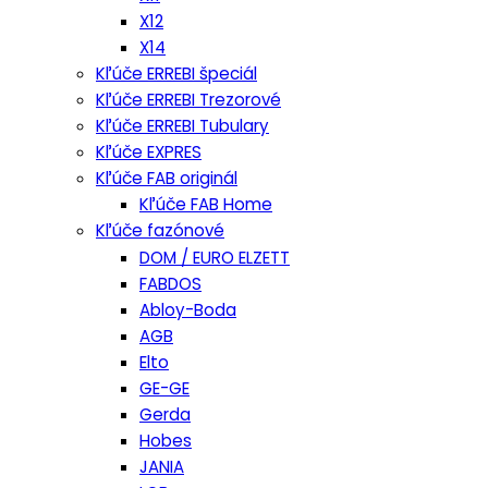
X12
X14
Kľúče ERREBI špeciál
Kľúče ERREBI Trezorové
Kľúče ERREBI Tubulary
Kľúče EXPRES
Kľúče FAB originál
Kľúče FAB Home
Kľúče fazónové
DOM / EURO ELZETT
FABDOS
Abloy-Boda
AGB
Elto
GE-GE
Gerda
Hobes
JANIA