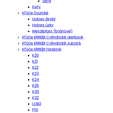
Silca
Kefy
Kľúče Dozické
Hobes široký
Hobes úzky
Metalplast (bránové)
Kľúče ERREBI Cylindrické dierkavé
Kľúče ERREBI Cylindrické zubaté
Kľúče ERREBI farebné
K20
K21
K22
K23
K24
K26
K30
K32
LOB2
P10