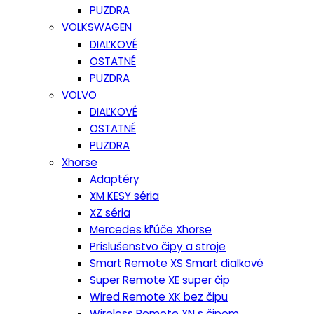
PUZDRA
VOLKSWAGEN
DIAĽKOVÉ
OSTATNÉ
PUZDRA
VOLVO
DIAĽKOVÉ
OSTATNÉ
PUZDRA
Xhorse
Adaptéry
XM KESY séria
XZ séria
Mercedes kľúče Xhorse
Príslušenstvo čipy a stroje
Smart Remote XS Smart dialkové
Super Remote XE super čip
Wired Remote XK bez čipu
Wireless Remote XN s čipom