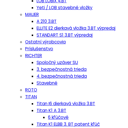
LOB LOBIX 4.BT
Yeti / LOB stavebné vložky
MAUER
A 210 3.BT
ELLITE E2 dierkavá vložka 3.BT výpredaj
STANDART S1 3.BT výpredaj
Ostatní výrobcovia
Príslušenstvo
RICHTER
Spoločný uzáver SU
3. bezpečnostná trieda
4. bezpečnostná trieda
Stavebné
ROTO
TITAN
Titan I6 dierkavá vložka 3.BT
Titan K1 A 3.BT
6 kľúčové
Titan K1 ELBB 3. BT patent kľúč