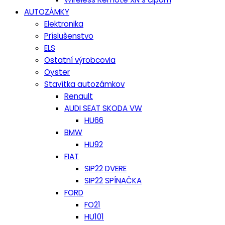
AUTOZÁMKY
Elektronika
Príslušenstvo
ELS
Ostatní výrobcovia
Oyster
Stavítka autozámkov
Renault
AUDI SEAT SKODA VW
HU66
BMW
HU92
FIAT
SIP22 DVERE
SIP22 SPÍNAČKA
FORD
FO21
HU101