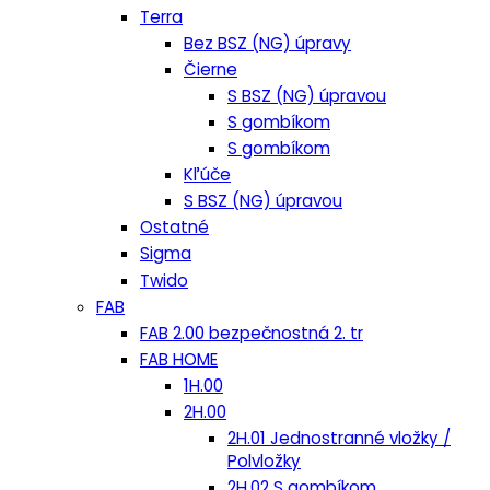
Terra
Bez BSZ (NG) úpravy
Čierne
S BSZ (NG) úpravou
S gombíkom
S gombíkom
Kľúče
S BSZ (NG) úpravou
Ostatné
Sigma
Twido
FAB
FAB 2.00 bezpečnostná 2. tr
FAB HOME
1H.00
2H.00
2H.01 Jednostranné vložky /
Polvložky
2H.02 S gombíkom