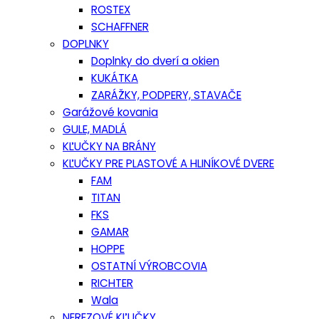
ROSTEX
SCHAFFNER
DOPLNKY
Doplnky do dverí a okien
KUKÁTKA
ZARÁŽKY, PODPERY, STAVAČE
Garážové kovania
GULE, MADLÁ
KĽUČKY NA BRÁNY
KĽUČKY PRE PLASTOVÉ A HLINÍKOVÉ DVERE
FAM
TITAN
FKS
GAMAR
HOPPE
OSTATNÍ VÝROBCOVIA
RICHTER
Wala
NEREZOVÉ KĽUČKY