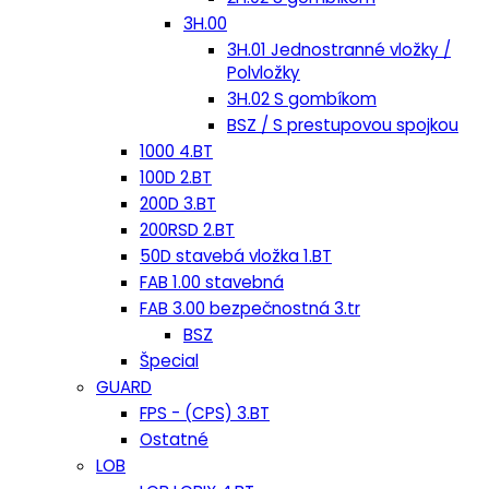
3H.00
3H.01 Jednostranné vložky /
Polvložky
3H.02 S gombíkom
BSZ / S prestupovou spojkou
1000 4.BT
100D 2.BT
200D 3.BT
200RSD 2.BT
50D stavebá vložka 1.BT
FAB 1.00 stavebná
FAB 3.00 bezpečnostná 3.tr
BSZ
Špecial
GUARD
FPS - (CPS) 3.BT
Ostatné
LOB