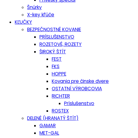
Šnúrky
X-key kľúče
KĽUČKY
BEZPEČNOSTNÉ KOVANIE
PRÍSLUŠENSTVO
ROZETOVÉ, ROZETY
ŠIROKÝ ŠTÍT
FEST
FKS
HOPPE
Kovania pre činske dvere
OSTATNÍ VÝROBCOVIA
RICHTER
Príslušenstvo
ROSTEX
DELENÉ (HRANATÝ ŠTÍT)
GAMAR
MET-GAL