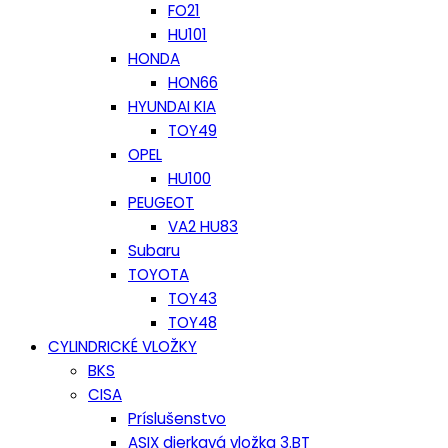
FO21
HU101
HONDA
HON66
HYUNDAI KIA
TOY49
OPEL
HU100
PEUGEOT
VA2 HU83
Subaru
TOYOTA
TOY43
TOY48
CYLINDRICKÉ VLOŽKY
BKS
CISA
Príslušenstvo
ASIX dierkavá vložka 3.BT