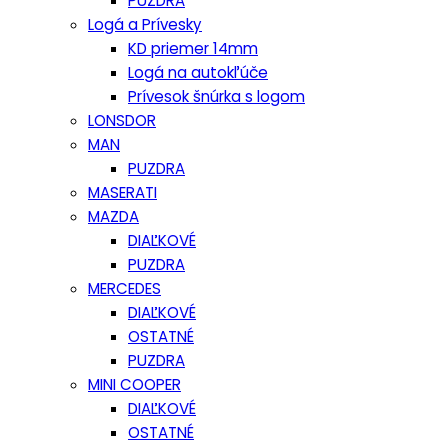
PUZDRA
Logá a Prívesky
KD priemer 14mm
Logá na autokľúče
Prívesok šnúrka s logom
LONSDOR
MAN
PUZDRA
MASERATI
MAZDA
DIAĽKOVÉ
PUZDRA
MERCEDES
DIAĽKOVÉ
OSTATNÉ
PUZDRA
MINI COOPER
DIAĽKOVÉ
OSTATNÉ