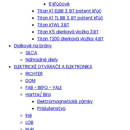
6 kľúčové
Titan K1 ELBB 3. BT patent kľúč
Titan K1 TL BB 3. BT patent kľúč
Titan K1WL 3.BT
Titan K5 dierkavá vložka 3.BT
Titan T200 dierkavá vložka 4.BT
Dialkové na brány
SILCA
Náhradné diely
ELEKTRICKÉ OTVÁRAČE A ELEKTRONIKA
RICHTER
DOM
FAB - BEFO - YALE
Hartte/ Bira
Elektromagnetické zámky
Príslušenstvo
Iné
LOB
Nuki