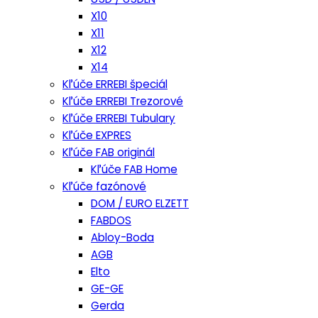
X10
X11
X12
X14
Kľúče ERREBI špeciál
Kľúče ERREBI Trezorové
Kľúče ERREBI Tubulary
Kľúče EXPRES
Kľúče FAB originál
Kľúče FAB Home
Kľúče fazónové
DOM / EURO ELZETT
FABDOS
Abloy-Boda
AGB
Elto
GE-GE
Gerda