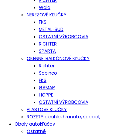
RICHTER
Wala
NEREZOVÉ KĽUČKY
FKS
METAL-BUD
OSTATNÍ VÝROBCOVIA
RICHTER
SPARTA
OKENNÉ, BALKÓNOVÉ KĽUČKY
Richter
Sobinco
FKS
GAMAR
HOPPE
OSTATNÍ VÝROBCOVIA
PLASTOVÉ KĽUČKY
ROZETY okrúhle, hranaté, špecial,
Obaly autokľúčov
Ostatné