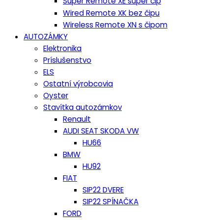
Super Remote XE super čip
Wired Remote XK bez čipu
Wireless Remote XN s čipom
AUTOZÁMKY
Elektronika
Príslušenstvo
ELS
Ostatní výrobcovia
Oyster
Stavítka autozámkov
Renault
AUDI SEAT SKODA VW
HU66
BMW
HU92
FIAT
SIP22 DVERE
SIP22 SPÍNAČKA
FORD