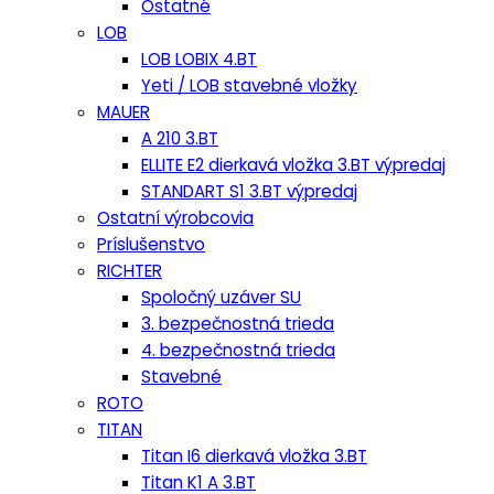
Ostatné
LOB
LOB LOBIX 4.BT
Yeti / LOB stavebné vložky
MAUER
A 210 3.BT
ELLITE E2 dierkavá vložka 3.BT výpredaj
STANDART S1 3.BT výpredaj
Ostatní výrobcovia
Príslušenstvo
RICHTER
Spoločný uzáver SU
3. bezpečnostná trieda
4. bezpečnostná trieda
Stavebné
ROTO
TITAN
Titan I6 dierkavá vložka 3.BT
Titan K1 A 3.BT