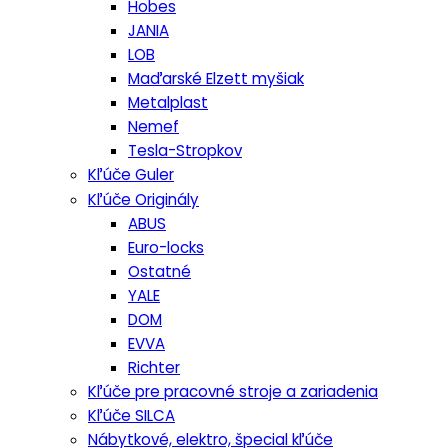
Hobes
JANIA
LOB
Maďarské Elzett myšiak
Metalplast
Nemef
Tesla-Stropkov
Kľúče Guler
Kľúče Originály
ABUS
Euro-locks
Ostatné
YALE
DOM
EVVA
Richter
Kľúče pre pracovné stroje a zariadenia
Kľúče SILCA
Nábytkové, elektro, špecial kľúče