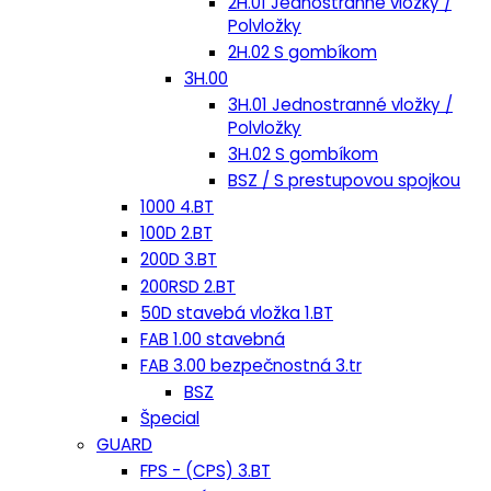
2H.01 Jednostranné vložky /
Polvložky
2H.02 S gombíkom
3H.00
3H.01 Jednostranné vložky /
Polvložky
3H.02 S gombíkom
BSZ / S prestupovou spojkou
1000 4.BT
100D 2.BT
200D 3.BT
200RSD 2.BT
50D stavebá vložka 1.BT
FAB 1.00 stavebná
FAB 3.00 bezpečnostná 3.tr
BSZ
Špecial
GUARD
FPS - (CPS) 3.BT