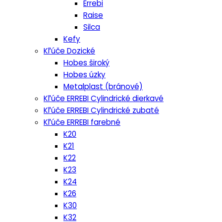
Errebi
Raise
Silca
Kefy
Kľúče Dozické
Hobes široký
Hobes úzky
Metalplast (bránové)
Kľúče ERREBI Cylindrické dierkavé
Kľúče ERREBI Cylindrické zubaté
Kľúče ERREBI farebné
K20
K21
K22
K23
K24
K26
K30
K32