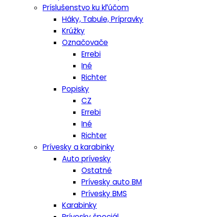
Príslušenstvo ku kľúčom
Háky, Tabule, Prípravky
Krúžky
Označovače
Errebi
Iné
Richter
Popisky
CZ
Errebi
Iné
Richter
Prívesky a karabinky
Auto prívesky
Ostatné
Prívesky auto BM
Prívesky BMS
Karabinky
Prívesky špeciál