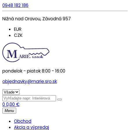
0948 182 186
Nižná nad Oravou, Závodná 957
EUR
CZK
pondelok - piatok 8:00 - 16:00
objednavky@marie.sro.sk
0
0,00
€
Menu
Obchod
Akcia a výpredaj