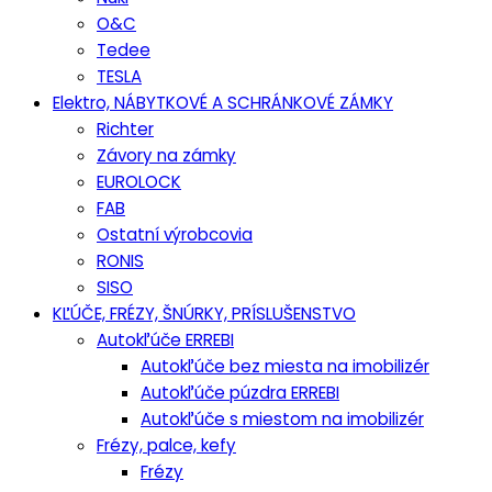
O&C
Tedee
TESLA
Elektro, NÁBYTKOVÉ A SCHRÁNKOVÉ ZÁMKY
Richter
Závory na zámky
EUROLOCK
FAB
Ostatní výrobcovia
RONIS
SISO
KĽÚČE, FRÉZY, ŠNÚRKY, PRÍSLUŠENSTVO
Autokľúče ERREBI
Autokľúče bez miesta na imobilizér
Autokľúče púzdra ERREBI
Autokľúče s miestom na imobilizér
Frézy, palce, kefy
Frézy