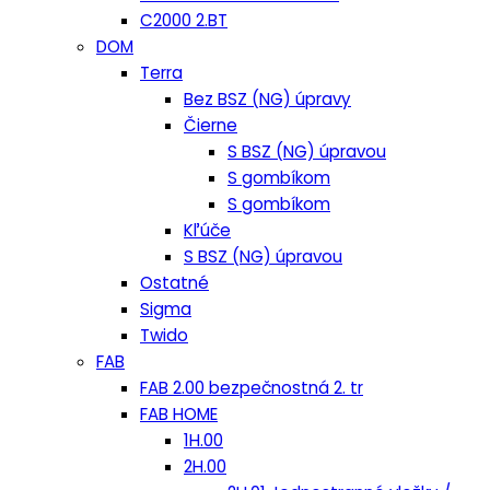
C2000 2.BT
DOM
Terra
Bez BSZ (NG) úpravy
Čierne
S BSZ (NG) úpravou
S gombíkom
S gombíkom
Kľúče
S BSZ (NG) úpravou
Ostatné
Sigma
Twido
FAB
FAB 2.00 bezpečnostná 2. tr
FAB HOME
1H.00
2H.00