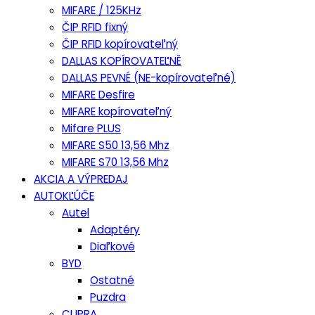
MIFARE / 125KHz
ČIP RFID fixný
ČIP RFID kopírovateľný
DALLAS KOPÍROVATEĽNĚ
DALLAS PEVNÉ (NE-kopírovateľné)
MIFARE Desfire
MIFARE kopírovateľný
Mifare PLUS
MIFARE S50 13,56 Mhz
MIFARE S70 13,56 Mhz
AKCIA A VÝPREDAJ
AUTOKĽÚČE
Autel
Adaptéry
Diaľkové
BYD
Ostatné
Puzdra
CUPRA