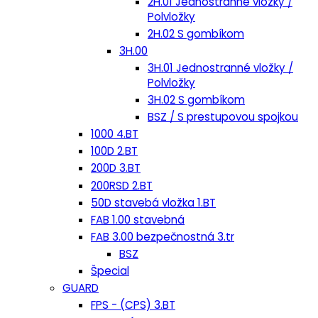
2H.01 Jednostranné vložky /
Polvložky
2H.02 S gombíkom
3H.00
3H.01 Jednostranné vložky /
Polvložky
3H.02 S gombíkom
BSZ / S prestupovou spojkou
1000 4.BT
100D 2.BT
200D 3.BT
200RSD 2.BT
50D stavebá vložka 1.BT
FAB 1.00 stavebná
FAB 3.00 bezpečnostná 3.tr
BSZ
Špecial
GUARD
FPS - (CPS) 3.BT