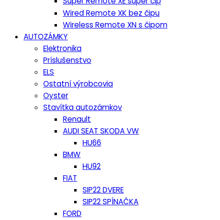
Super Remote XE super čip
Wired Remote XK bez čipu
Wireless Remote XN s čipom
AUTOZÁMKY
Elektronika
Príslušenstvo
ELS
Ostatní výrobcovia
Oyster
Stavítka autozámkov
Renault
AUDI SEAT SKODA VW
HU66
BMW
HU92
FIAT
SIP22 DVERE
SIP22 SPÍNAČKA
FORD