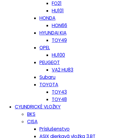
FO21
HU101
HONDA
HON66
HYUNDAI KIA
TOY49
OPEL
HU100
PEUGEOT
VA2 HU83
Subaru
TOYOTA
TOY43
TOY48
CYLINDRICKÉ VLOŽKY
BKS
CISA
Príslušenstvo
ASIX dierkavá vložka 3.BT