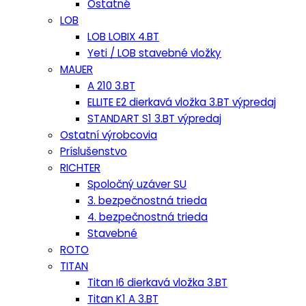
Ostatné
LOB
LOB LOBIX 4.BT
Yeti / LOB stavebné vložky
MAUER
A 210 3.BT
ELLITE E2 dierkavá vložka 3.BT výpredaj
STANDART S1 3.BT výpredaj
Ostatní výrobcovia
Príslušenstvo
RICHTER
Spoločný uzáver SU
3. bezpečnostná trieda
4. bezpečnostná trieda
Stavebné
ROTO
TITAN
Titan I6 dierkavá vložka 3.BT
Titan K1 A 3.BT