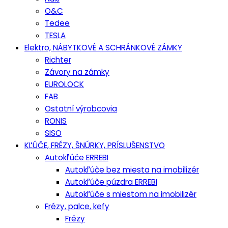
O&C
Tedee
TESLA
Elektro, NÁBYTKOVÉ A SCHRÁNKOVÉ ZÁMKY
Richter
Závory na zámky
EUROLOCK
FAB
Ostatní výrobcovia
RONIS
SISO
KĽÚČE, FRÉZY, ŠNÚRKY, PRÍSLUŠENSTVO
Autokľúče ERREBI
Autokľúče bez miesta na imobilizér
Autokľúče púzdra ERREBI
Autokľúče s miestom na imobilizér
Frézy, palce, kefy
Frézy