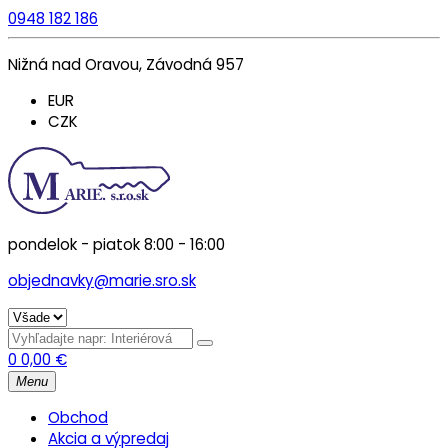
0948 182 186
Nižná nad Oravou, Závodná 957
EUR
CZK
pondelok - piatok 8:00 - 16:00
objednavky@marie.sro.sk
0
0,00
€
Menu
Obchod
Akcia a výpredaj