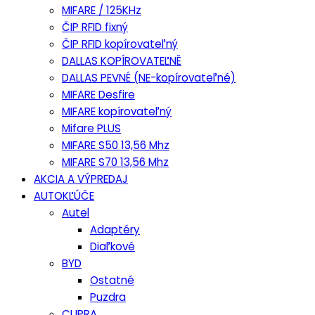
MIFARE / 125KHz
ČIP RFID fixný
ČIP RFID kopírovateľný
DALLAS KOPÍROVATEĽNĚ
DALLAS PEVNÉ (NE-kopírovateľné)
MIFARE Desfire
MIFARE kopírovateľný
Mifare PLUS
MIFARE S50 13,56 Mhz
MIFARE S70 13,56 Mhz
AKCIA A VÝPREDAJ
AUTOKĽÚČE
Autel
Adaptéry
Diaľkové
BYD
Ostatné
Puzdra
CUPRA