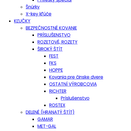
Šnúrky
X-key kľúče
KĽUČKY
BEZPEČNOSTNÉ KOVANIE
PRÍSLUŠENSTVO
ROZETOVÉ, ROZETY
ŠIROKÝ ŠTÍT
FEST
FKS
HOPPE
Kovania pre činske dvere
OSTATNÍ VÝROBCOVIA
RICHTER
Príslušenstvo
ROSTEX
DELENÉ (HRANATÝ ŠTÍT)
GAMAR
MET-GAL