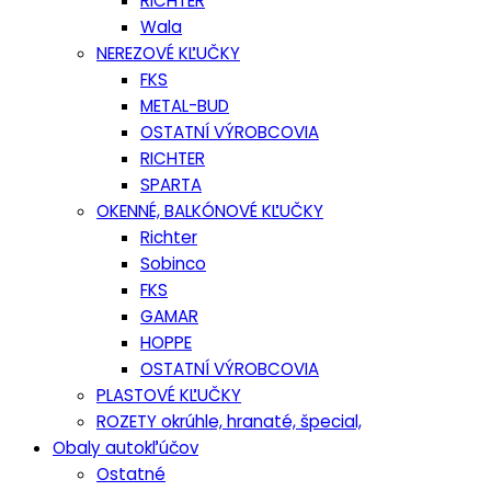
RICHTER
Wala
NEREZOVÉ KĽUČKY
FKS
METAL-BUD
OSTATNÍ VÝROBCOVIA
RICHTER
SPARTA
OKENNÉ, BALKÓNOVÉ KĽUČKY
Richter
Sobinco
FKS
GAMAR
HOPPE
OSTATNÍ VÝROBCOVIA
PLASTOVÉ KĽUČKY
ROZETY okrúhle, hranaté, špecial,
Obaly autokľúčov
Ostatné