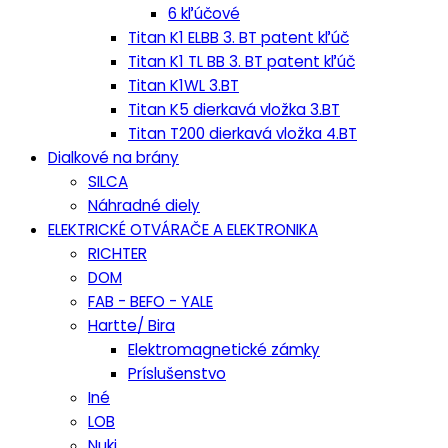
6 kľúčové
Titan K1 ELBB 3. BT patent kľúč
Titan K1 TL BB 3. BT patent kľúč
Titan K1WL 3.BT
Titan K5 dierkavá vložka 3.BT
Titan T200 dierkavá vložka 4.BT
Dialkové na brány
SILCA
Náhradné diely
ELEKTRICKÉ OTVÁRAČE A ELEKTRONIKA
RICHTER
DOM
FAB - BEFO - YALE
Hartte/ Bira
Elektromagnetické zámky
Príslušenstvo
Iné
LOB
Nuki