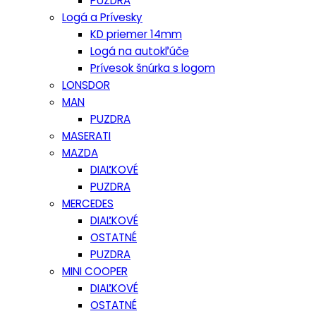
PUZDRA
Logá a Prívesky
KD priemer 14mm
Logá na autokľúče
Prívesok šnúrka s logom
LONSDOR
MAN
PUZDRA
MASERATI
MAZDA
DIAĽKOVÉ
PUZDRA
MERCEDES
DIAĽKOVÉ
OSTATNÉ
PUZDRA
MINI COOPER
DIAĽKOVÉ
OSTATNÉ