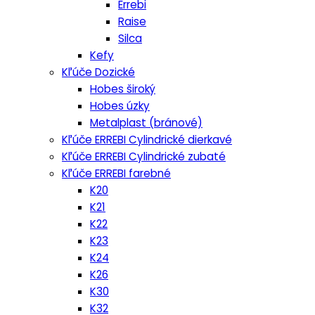
Errebi
Raise
Silca
Kefy
Kľúče Dozické
Hobes široký
Hobes úzky
Metalplast (bránové)
Kľúče ERREBI Cylindrické dierkavé
Kľúče ERREBI Cylindrické zubaté
Kľúče ERREBI farebné
K20
K21
K22
K23
K24
K26
K30
K32