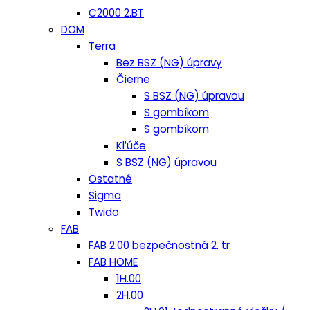
C2000 2.BT
DOM
Terra
Bez BSZ (NG) úpravy
Čierne
S BSZ (NG) úpravou
S gombíkom
S gombíkom
Kľúče
S BSZ (NG) úpravou
Ostatné
Sigma
Twido
FAB
FAB 2.00 bezpečnostná 2. tr
FAB HOME
1H.00
2H.00