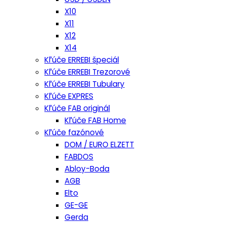
X10
X11
X12
X14
Kľúče ERREBI špeciál
Kľúče ERREBI Trezorové
Kľúče ERREBI Tubulary
Kľúče EXPRES
Kľúče FAB originál
Kľúče FAB Home
Kľúče fazónové
DOM / EURO ELZETT
FABDOS
Abloy-Boda
AGB
Elto
GE-GE
Gerda