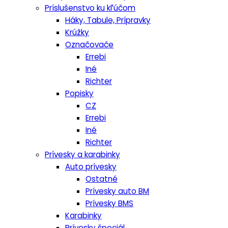
Príslušenstvo ku kľúčom
Háky, Tabule, Prípravky
Krúžky
Označovače
Errebi
Iné
Richter
Popisky
CZ
Errebi
Iné
Richter
Prívesky a karabinky
Auto prívesky
Ostatné
Prívesky auto BM
Prívesky BMS
Karabinky
Prívesky špeciál