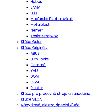
Hobes
JANIA
LOB
Maďarské Elzett myšiak
Metalplast
Nemef
Tesla-Stropkov
Kľúče Guler
Kľúče Originály
ABUS
Euro-locks
Ostatné
YALE
DOM
EVVA
Richter
Kľúče pre pracovné stroje a zariadenia
Kľúče SILCA
Nábytkové, elektro, špecial kľúče