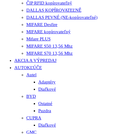
ČIP RFID kopírovateľný
DALLAS KOPÍROVATEĽNĚ
DALLAS PEVNÉ (NE-kopírovateľné)
MIFARE Desfire
MIFARE kopírovateľný
Mifare PLUS
MIFARE S50 13,56 Mhz
MIFARE S70 13,56 Mhz
AKCIA A VÝPREDAJ
AUTOKĽÚČE
Autel
Adaptéry
Diaľkové
BYD
Ostatné
Puzdra
CUPRA
Diaľkové
GMC