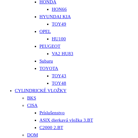
HONDA
HON66
HYUNDAI KIA
TOY49
OPEL
HU100
PEUGEOT
VA2 HU83
Subaru
TOYOTA
TOY43
TOY48
CYLINDRICKÉ VLOŽKY
BKS
CISA
Príslušenstvo
ASIX dierkavá vložka 3.BT
C2000 2.BT
DOM