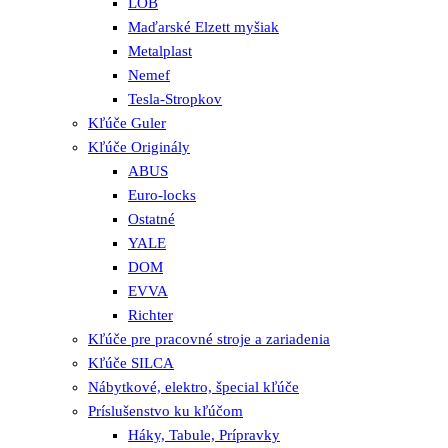
LOB
Maďarské Elzett myšiak
Metalplast
Nemef
Tesla-Stropkov
Kľúče Guler
Kľúče Originály
ABUS
Euro-locks
Ostatné
YALE
DOM
EVVA
Richter
Kľúče pre pracovné stroje a zariadenia
Kľúče SILCA
Nábytkové, elektro, špecial kľúče
Príslušenstvo ku kľúčom
Háky, Tabule, Prípravky