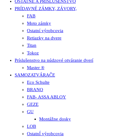
OSTATNÉ A PRÍSLUŠENSTVO
PRÍDAVNÉ ZÁMKY, ZÁVORY,
FAB
Moto zámky
Ostatní výrobcovia
Retiazky na dvere
Titan
Tokoz
Príslušenstvo na núdzové otváranie dverí
Master ®
SAMOZATVÁRAČE
Eco Schulte
BRANO
FAB- ASSA ABLOY
GEZE
GU
Montážne dosky
LOB
OstatnÍ výrobcovia