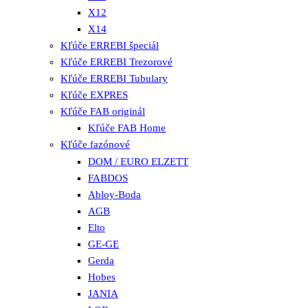
X12
X14
Kľúče ERREBI špeciál
Kľúče ERREBI Trezorové
Kľúče ERREBI Tubulary
Kľúče EXPRES
Kľúče FAB originál
Kľúče FAB Home
Kľúče fazónové
DOM / EURO ELZETT
FABDOS
Abloy-Boda
AGB
Elto
GE-GE
Gerda
Hobes
JANIA