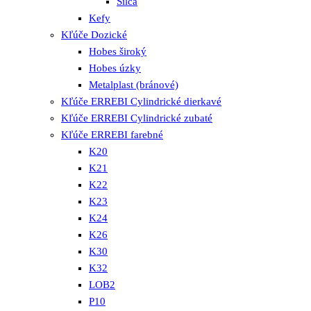
Silca
Kefy
Kľúče Dozické
Hobes široký
Hobes úzky
Metalplast (bránové)
Kľúče ERREBI Cylindrické dierkavé
Kľúče ERREBI Cylindrické zubaté
Kľúče ERREBI farebné
K20
K21
K22
K23
K24
K26
K30
K32
LOB2
P10