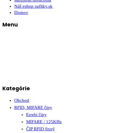
Možnosti doručenia
Náš eshop sufliky.sk
Domov
Menu
Kategórie
Obchod
RFID, MIFARE čipy
Errebi čipy
MIFARE / 125KHz
ČIP RFID fixný