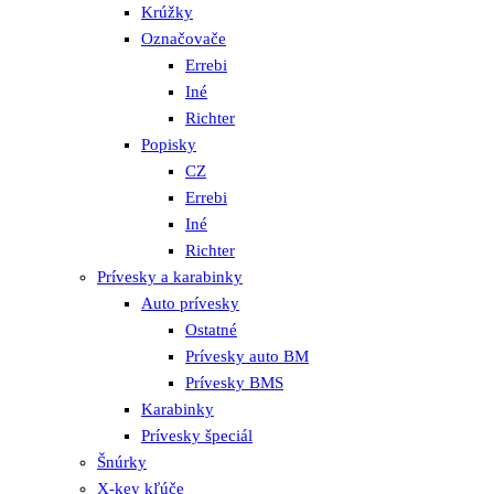
Krúžky
Označovače
Errebi
Iné
Richter
Popisky
CZ
Errebi
Iné
Richter
Prívesky a karabinky
Auto prívesky
Ostatné
Prívesky auto BM
Prívesky BMS
Karabinky
Prívesky špeciál
Šnúrky
X-key kľúče