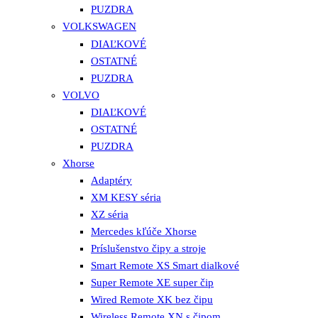
PUZDRA
VOLKSWAGEN
DIAĽKOVÉ
OSTATNÉ
PUZDRA
VOLVO
DIAĽKOVÉ
OSTATNÉ
PUZDRA
Xhorse
Adaptéry
XM KESY séria
XZ séria
Mercedes kľúče Xhorse
Príslušenstvo čipy a stroje
Smart Remote XS Smart dialkové
Super Remote XE super čip
Wired Remote XK bez čipu
Wireless Remote XN s čipom