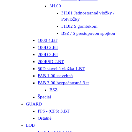
3H.00
3H.01 Jednostranné vložky /
Polvložky
3H.02 S gombíkom
BSZ / S prestupovou spojkou
1000 4.BT
100D 2.BT
200D 3.BT
200RSD 2.BT
50D stavebá vložka 1.BT
FAB 1.00 stavebná
FAB 3.00 bezpečnostná 3.tr
BSZ
Špecial
GUARD
FPS - (CPS) 3.BT
Ostatné
LOB