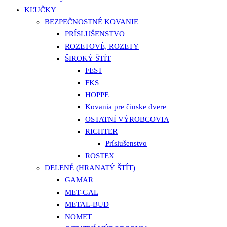
KĽUČKY
BEZPEČNOSTNÉ KOVANIE
PRÍSLUŠENSTVO
ROZETOVÉ, ROZETY
ŠIROKÝ ŠTÍT
FEST
FKS
HOPPE
Kovania pre činske dvere
OSTATNÍ VÝROBCOVIA
RICHTER
Príslušenstvo
ROSTEX
DELENÉ (HRANATÝ ŠTÍT)
GAMAR
MET-GAL
METAL-BUD
NOMET