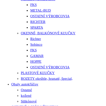
FKS
METAL-BUD
OSTATNÍ VÝROBCOVIA
RICHTER
SPARTA
OKENNÉ, BALKÓNOVÉ KĽUČKY
Richter
Sobinco
FKS
GAMAR
HOPPE
OSTATNÍ VÝROBCOVIA
PLASTOVÉ KĽUČKY
ROZETY okrúhle, hranaté, špecial,
Obaly autokľúčov
Ostatné
kožené
Silikónové