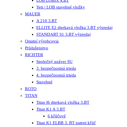
LOB LOBIX 4.BT
Yeti / LOB stavebné vložky
MAUER
A 210 3.BT
ELLITE E2 dierkavá vložka 3.BT výpredaj
STANDART S1 3.BT výpredaj
Ostatní výrobcovia
Príslušenstvo
RICHTER
Spoločný uzáver SU
3. bezpečnostná trieda
4. bezpečnostná trieda
Stavebné
ROTO
TITAN
Titan I6 dierkavá vložka 3.BT
Titan K1 A 3.BT
6 kľúčové
Titan K1 ELBB 3. BT patent kľúč