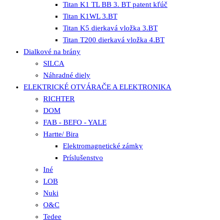
Titan K1 TL BB 3. BT patent kľúč
Titan K1WL 3.BT
Titan K5 dierkavá vložka 3.BT
Titan T200 dierkavá vložka 4.BT
Dialkové na brány
SILCA
Náhradné diely
ELEKTRICKÉ OTVÁRAČE A ELEKTRONIKA
RICHTER
DOM
FAB - BEFO - YALE
Hartte/ Bira
Elektromagnetické zámky
Príslušenstvo
Iné
LOB
Nuki
O&C
Tedee