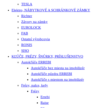
TESLA
Elektro, NÁBYTKOVÉ A SCHRÁNKOVÉ ZÁMKY
Richter
Závory na zámky
EUROLOCK
FAB
Ostatní výrobcovia
RONIS
SISO
KĽÚČE, FRÉZY, ŠNÚRKY, PRÍSLUŠENSTVO
Autokľúče ERREBI
Autokľúče bez miesta na imobilizér
Autokľúče púzdra ERREBI
Autokľúče s miestom na imobilizér
Frézy, palce, kefy
Frézy
Errebi
Raise