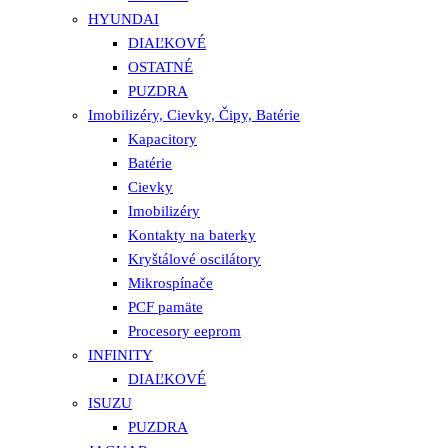
HYUNDAI
DIAĽKOVÉ
OSTATNÉ
PUZDRA
Imobilizéry, Cievky, Čipy, Batérie
Kapacitory
Batérie
Cievky
Imobilizéry
Kontakty na baterky
Kryštálové oscilátory
Mikrospínače
PCF pamäte
Procesory eeprom
INFINITY
DIAĽKOVÉ
ISUZU
PUZDRA