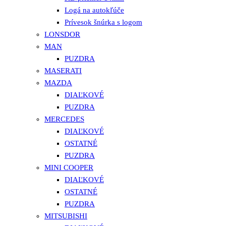
Logá na autokľúče
Prívesok šnúrka s logom
LONSDOR
MAN
PUZDRA
MASERATI
MAZDA
DIAĽKOVÉ
PUZDRA
MERCEDES
DIAĽKOVÉ
OSTATNÉ
PUZDRA
MINI COOPER
DIAĽKOVÉ
OSTATNÉ
PUZDRA
MITSUBISHI