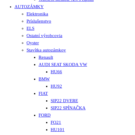
AUTOZÁMKY
Elektronika
Príslušenstvo
ELS
Ostatní výrobcovia
Oyster
Stavítka autozámkov
Renault
AUDI SEAT SKODA VW
HU66
BMW
HU92
FIAT
SIP22 DVERE
SIP22 SPÍNAČKA
FORD
FO21
HU101