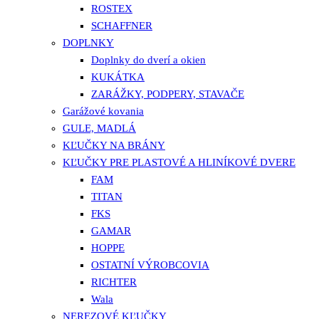
ROSTEX
SCHAFFNER
DOPLNKY
Doplnky do dverí a okien
KUKÁTKA
ZARÁŽKY, PODPERY, STAVAČE
Garážové kovania
GULE, MADLÁ
KĽUČKY NA BRÁNY
KĽUČKY PRE PLASTOVÉ A HLINÍKOVÉ DVERE
FAM
TITAN
FKS
GAMAR
HOPPE
OSTATNÍ VÝROBCOVIA
RICHTER
Wala
NEREZOVÉ KĽUČKY