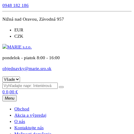
0948 182 186
Nižná nad Oravou, Závodná 957
EUR
CZK
pondelok - piatok 8:00 - 16:00
objednavky@marie.sro.sk
0
0,00
€
Menu
Obchod
Akcia a výpredaj
O nás
Kontaktujte nás