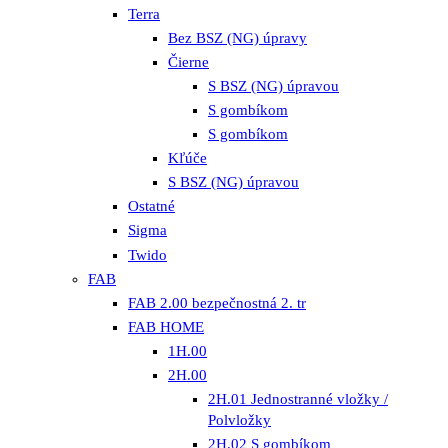
Terra
Bez BSZ (NG) úpravy
Čierne
S BSZ (NG) úpravou
S gombíkom
S gombíkom
Kľúče
S BSZ (NG) úpravou
Ostatné
Sigma
Twido
FAB
FAB 2.00 bezpečnostná 2. tr
FAB HOME
1H.00
2H.00
2H.01 Jednostranné vložky /
Polvložky
2H.02 S gombíkom