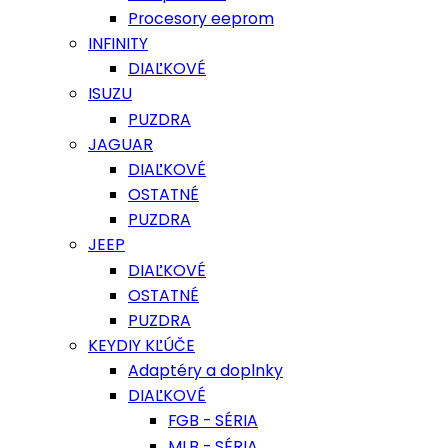
Procesory eeprom
INFINITY
DIAĽKOVÉ
ISUZU
PUZDRA
JAGUAR
DIAĽKOVÉ
OSTATNÉ
PUZDRA
JEEP
DIAĽKOVÉ
OSTATNÉ
PUZDRA
KEYDIY KĽÚČE
Adaptéry a doplnky
DIAĽKOVÉ
FGB - SÉRIA
MLB - SÉRIA