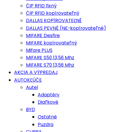
ČIP RFID fixný
ČIP RFID kopírovateľný
DALLAS KOPÍROVATEĽNĚ
DALLAS PEVNÉ (NE-kopírovateľné)
MIFARE Desfire
MIFARE kopírovateľný
Mifare PLUS
MIFARE S50 13,56 Mhz
MIFARE S70 13,56 Mhz
AKCIA A VÝPREDAJ
AUTOKĽÚČE
Autel
Adaptéry
Diaľkové
BYD
Ostatné
Puzdra
CUPRA