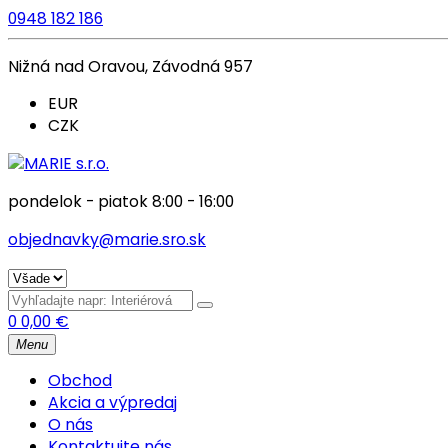
0948 182 186
Nižná nad Oravou, Závodná 957
EUR
CZK
pondelok - piatok 8:00 - 16:00
objednavky@marie.sro.sk
0
0,00
€
Menu
Obchod
Akcia a výpredaj
O nás
Kontaktujte nás