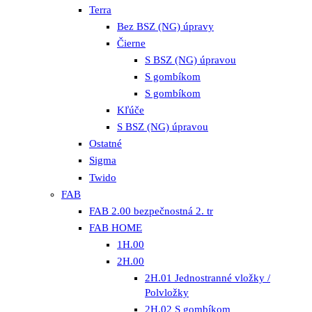
Terra
Bez BSZ (NG) úpravy
Čierne
S BSZ (NG) úpravou
S gombíkom
S gombíkom
Kľúče
S BSZ (NG) úpravou
Ostatné
Sigma
Twido
FAB
FAB 2.00 bezpečnostná 2. tr
FAB HOME
1H.00
2H.00
2H.01 Jednostranné vložky /
Polvložky
2H.02 S gombíkom