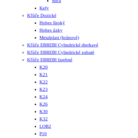
Silca
Kefy
Kľúče Dozické
Hobes široký
Hobes úzky
Metalplast (bránové)
Kľúče ERREBI Cylindrické dierkavé
Kľúče ERREBI Cylindrické zubaté
Kľúče ERREBI farebné
K20
K21
K22
K23
K24
K26
K30
K32
LOB2
P10