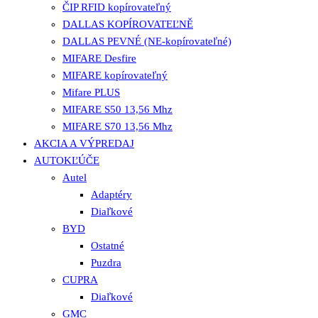
ČIP RFID kopírovateľný
DALLAS KOPÍROVATEĽNĚ
DALLAS PEVNÉ (NE-kopírovateľné)
MIFARE Desfire
MIFARE kopírovateľný
Mifare PLUS
MIFARE S50 13,56 Mhz
MIFARE S70 13,56 Mhz
AKCIA A VÝPREDAJ
AUTOKĽÚČE
Autel
Adaptéry
Diaľkové
BYD
Ostatné
Puzdra
CUPRA
Diaľkové
GMC