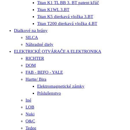
Titan K1 TL BB 3. BT patent kľúč
Titan K1WL 3.BT
Titan K5 dierkavá vložka 3.BT
Titan T200 dierkavá vložka 4.BT
Dialkové na brány
SILCA
Náhradné diely
ELEKTRICKÉ OTVÁRAČE A ELEKTRONIKA
RICHTER
DOM
FAB - BEFO - YALE
Hartte/ Bira
Elektromagnetické zámky
Príslušenstvo
Iné
LOB
Nuki
O&C
Tedee