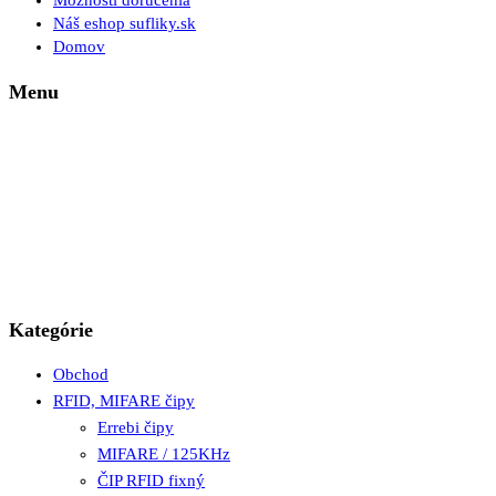
Možnosti doručenia
Náš eshop sufliky.sk
Domov
Menu
Kategórie
Obchod
RFID, MIFARE čipy
Errebi čipy
MIFARE / 125KHz
ČIP RFID fixný