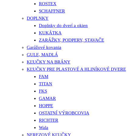
ROSTEX
SCHAFFNER
DOPLNKY
Doplnky do dverí a okien
KUKÁTKA
ZARÁŽKY, PODPERY, STAVAČE
Garážové kovania
GULE, MADLÁ
KĽUČKY NA BRÁNY
KĽUČKY PRE PLASTOVÉ A HLINÍKOVÉ DVERE
FAM
TITAN
FKS
GAMAR
HOPPE
OSTATNÍ VÝROBCOVIA
RICHTER
Wala
NEREZOVÉ KĽUČKY