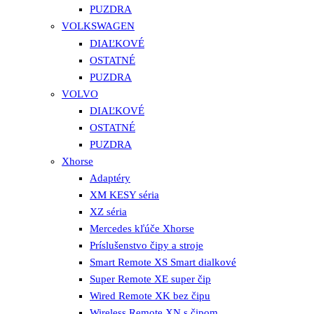
PUZDRA
VOLKSWAGEN
DIAĽKOVÉ
OSTATNÉ
PUZDRA
VOLVO
DIAĽKOVÉ
OSTATNÉ
PUZDRA
Xhorse
Adaptéry
XM KESY séria
XZ séria
Mercedes kľúče Xhorse
Príslušenstvo čipy a stroje
Smart Remote XS Smart dialkové
Super Remote XE super čip
Wired Remote XK bez čipu
Wireless Remote XN s čipom