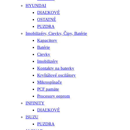
HYUNDAI
DIAĽKOVÉ
OSTATNÉ
PUZDRA
Imobilizéry, Cievky, Čipy, Batérie
Kapacitory
Batérie
Cievky
Imobilizéry
Kontakty na baterky
Kryštálové oscilátory
Mikrospínače
PCF pamäte
Procesory eeprom
INFINITY
DIAĽKOVÉ
ISUZU
PUZDRA