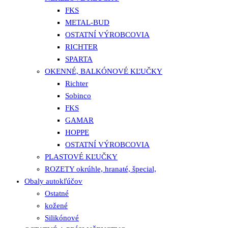
FKS
METAL-BUD
OSTATNÍ VÝROBCOVIA
RICHTER
SPARTA
OKENNÉ, BALKÓNOVÉ KĽUČKY
Richter
Sobinco
FKS
GAMAR
HOPPE
OSTATNÍ VÝROBCOVIA
PLASTOVÉ KĽUČKY
ROZETY okrúhle, hranaté, špecial,
Obaly autokľúčov
Ostatné
kožené
Silikónové