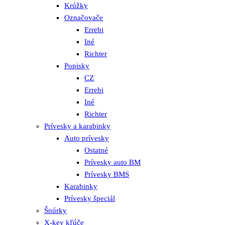
Krúžky
Označovače
Errebi
Iné
Richter
Popisky
CZ
Errebi
Iné
Richter
Prívesky a karabinky
Auto prívesky
Ostatné
Prívesky auto BM
Prívesky BMS
Karabinky
Prívesky špeciál
Šnúrky
X-key kľúče