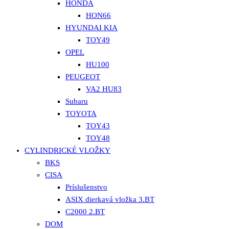
HONDA
HON66
HYUNDAI KIA
TOY49
OPEL
HU100
PEUGEOT
VA2 HU83
Subaru
TOYOTA
TOY43
TOY48
CYLINDRICKÉ VLOŽKY
BKS
CISA
Príslušenstvo
ASIX dierkavá vložka 3.BT
C2000 2.BT
DOM