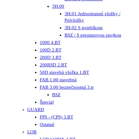
3H.00
3H.01 Jednostranné vložky /
Polvložky
3H.02 S gombíkom
BSZ / S prestupovou spojkou
1000 4.BT
100D 2.BT
200D 3.BT
200RSD 2.BT
50D stavebá vložka 1.BT
FAB 1.00 stavebná
FAB 3.00 bezpečnostná 3.tr
BSZ
Špecial
GUARD
FPS - (CPS) 3.BT
Ostatné
LOB