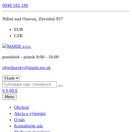
0948 182 186
Nižná nad Oravou, Závodná 957
EUR
CZK
pondelok - piatok 8:00 - 16:00
objednavky@marie.sro.sk
0
0,00
€
Menu
Obchod
Akcia a výpredaj
O nás
Kontaktujte nás