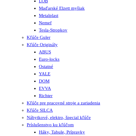
LOB
Maďarské Elzett myšiak
Metalplast
Nemef
Tesla-Stropkov
Kľúče Guler
Kľúče Originály
ABUS
Euro-locks
Ostatné
YALE
DOM
EVVA
Richter
Kľúče pre pracovné stroje a zariadenia
Kľúče SILCA
Nábytkové, elektro, špecial kľúče
Príslušenstvo ku kľúčom
Háky, Tabule, Prípravky