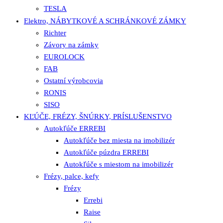
TESLA
Elektro, NÁBYTKOVÉ A SCHRÁNKOVÉ ZÁMKY
Richter
Závory na zámky
EUROLOCK
FAB
Ostatní výrobcovia
RONIS
SISO
KĽÚČE, FRÉZY, ŠNÚRKY, PRÍSLUŠENSTVO
Autokľúče ERREBI
Autokľúče bez miesta na imobilizér
Autokľúče púzdra ERREBI
Autokľúče s miestom na imobilizér
Frézy, palce, kefy
Frézy
Errebi
Raise