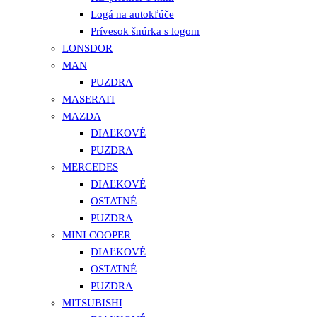
Logá na autokľúče
Prívesok šnúrka s logom
LONSDOR
MAN
PUZDRA
MASERATI
MAZDA
DIAĽKOVÉ
PUZDRA
MERCEDES
DIAĽKOVÉ
OSTATNÉ
PUZDRA
MINI COOPER
DIAĽKOVÉ
OSTATNÉ
PUZDRA
MITSUBISHI