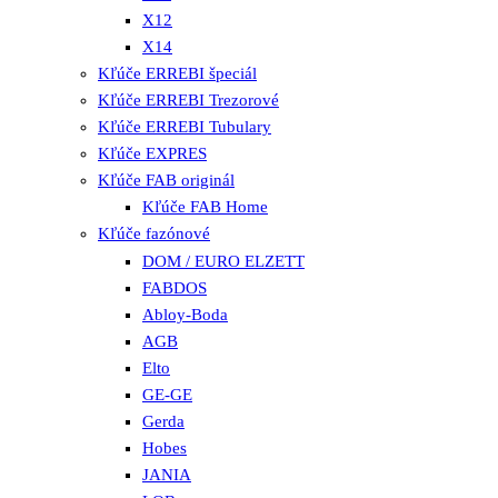
X12
X14
Kľúče ERREBI špeciál
Kľúče ERREBI Trezorové
Kľúče ERREBI Tubulary
Kľúče EXPRES
Kľúče FAB originál
Kľúče FAB Home
Kľúče fazónové
DOM / EURO ELZETT
FABDOS
Abloy-Boda
AGB
Elto
GE-GE
Gerda
Hobes
JANIA