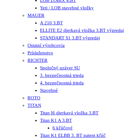
LOB LOBIX 4.BT
Yeti / LOB stavebné vložky
MAUER
A 210 3.BT
ELLITE E2 dierkavá vložka 3.BT výpredaj
STANDART S1 3.BT výpredaj
Ostatní výrobcovia
Príslušenstvo
RICHTER
Spoločný uzáver SU
3. bezpečnostná trieda
4. bezpečnostná trieda
Stavebné
ROTO
TITAN
Titan I6 dierkavá vložka 3.BT
Titan K1 A 3.BT
6 kľúčové
Titan K1 ELBB 3. BT patent kľúč