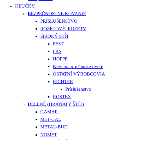
KĽUČKY
BEZPEČNOSTNÉ KOVANIE
PRÍSLUŠENSTVO
ROZETOVÉ, ROZETY
ŠIROKÝ ŠTÍT
FEST
FKS
HOPPE
Kovania pre činske dvere
OSTATNÍ VÝROBCOVIA
RICHTER
Príslušenstvo
ROSTEX
DELENÉ (HRANATÝ ŠTÍT)
GAMAR
MET-GAL
METAL-BUD
NOMET