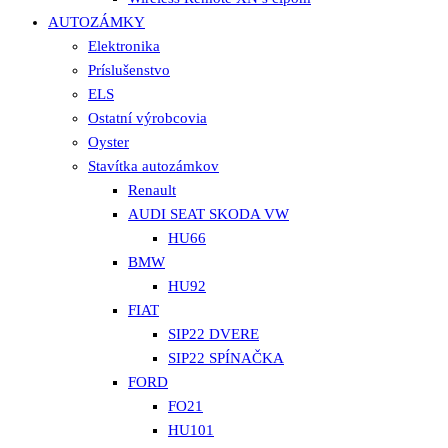
AUTOZÁMKY
Elektronika
Príslušenstvo
ELS
Ostatní výrobcovia
Oyster
Stavítka autozámkov
Renault
AUDI SEAT SKODA VW
HU66
BMW
HU92
FIAT
SIP22 DVERE
SIP22 SPÍNAČKA
FORD
FO21
HU101