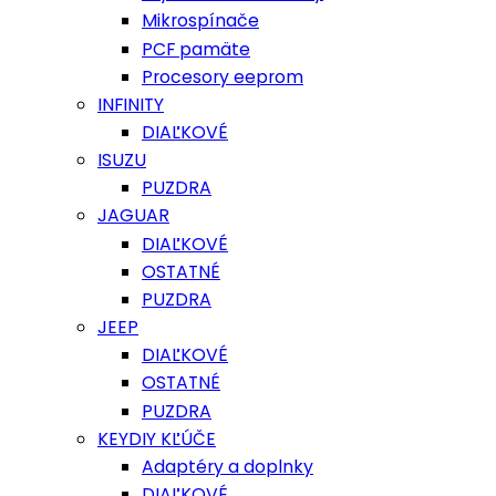
Mikrospínače
PCF pamäte
Procesory eeprom
INFINITY
DIAĽKOVÉ
ISUZU
PUZDRA
JAGUAR
DIAĽKOVÉ
OSTATNÉ
PUZDRA
JEEP
DIAĽKOVÉ
OSTATNÉ
PUZDRA
KEYDIY KĽÚČE
Adaptéry a doplnky
DIAĽKOVÉ