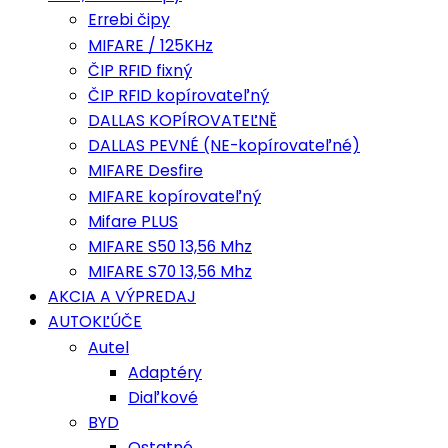
Errebi čipy
MIFARE / 125KHz
ČIP RFID fixný
ČIP RFID kopírovateľný
DALLAS KOPÍROVATEĽNĚ
DALLAS PEVNÉ (NE-kopírovateľné)
MIFARE Desfire
MIFARE kopírovateľný
Mifare PLUS
MIFARE S50 13,56 Mhz
MIFARE S70 13,56 Mhz
AKCIA A VÝPREDAJ
AUTOKĽÚČE
Autel
Adaptéry
Diaľkové
BYD
Ostatné