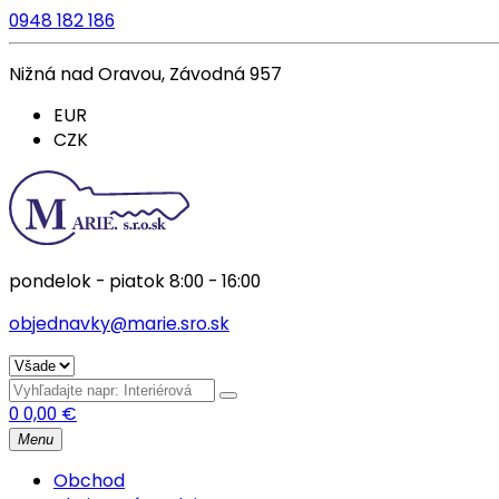
0948 182 186
Nižná nad Oravou, Závodná 957
EUR
CZK
pondelok - piatok 8:00 - 16:00
objednavky@marie.sro.sk
0
0,00
€
Menu
Obchod