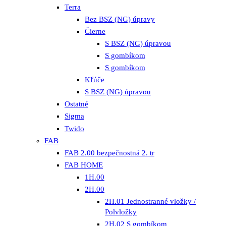
Terra
Bez BSZ (NG) úpravy
Čierne
S BSZ (NG) úpravou
S gombíkom
S gombíkom
Kľúče
S BSZ (NG) úpravou
Ostatné
Sigma
Twido
FAB
FAB 2.00 bezpečnostná 2. tr
FAB HOME
1H.00
2H.00
2H.01 Jednostranné vložky /
Polvložky
2H.02 S gombíkom