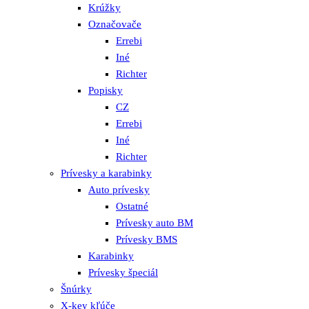
Krúžky
Označovače
Errebi
Iné
Richter
Popisky
CZ
Errebi
Iné
Richter
Prívesky a karabinky
Auto prívesky
Ostatné
Prívesky auto BM
Prívesky BMS
Karabinky
Prívesky špeciál
Šnúrky
X-key kľúče