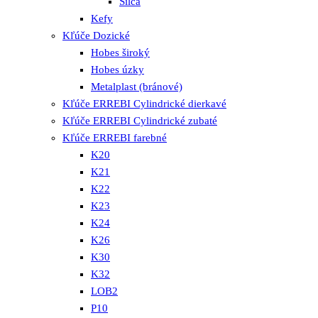
Silca
Kefy
Kľúče Dozické
Hobes široký
Hobes úzky
Metalplast (bránové)
Kľúče ERREBI Cylindrické dierkavé
Kľúče ERREBI Cylindrické zubaté
Kľúče ERREBI farebné
K20
K21
K22
K23
K24
K26
K30
K32
LOB2
P10