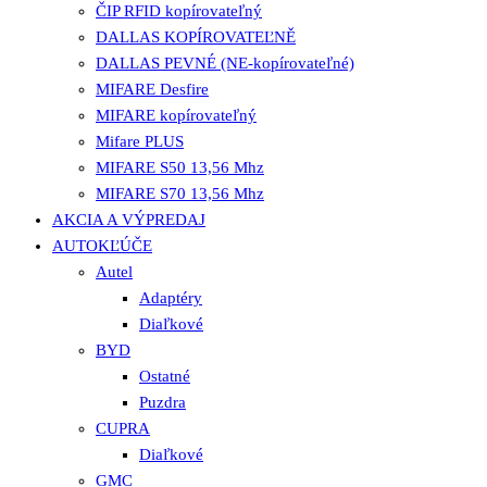
ČIP RFID kopírovateľný
DALLAS KOPÍROVATEĽNĚ
DALLAS PEVNÉ (NE-kopírovateľné)
MIFARE Desfire
MIFARE kopírovateľný
Mifare PLUS
MIFARE S50 13,56 Mhz
MIFARE S70 13,56 Mhz
AKCIA A VÝPREDAJ
AUTOKĽÚČE
Autel
Adaptéry
Diaľkové
BYD
Ostatné
Puzdra
CUPRA
Diaľkové
GMC