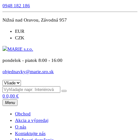
0948 182 186
Nižná nad Oravou, Závodná 957
EUR
CZK
pondelok - piatok 8:00 - 16:00
objednavky@marie.sro.sk
0
0,00
€
Menu
Obchod
Akcia a výpredaj
O nás
Kontaktujte nás