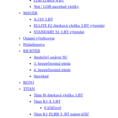
LOB LOBIX 4.BT
Yeti / LOB stavebné vložky
MAUER
A 210 3.BT
ELLITE E2 dierkavá vložka 3.BT výpredaj
STANDART S1 3.BT výpredaj
Ostatní výrobcovia
Príslušenstvo
RICHTER
Spoločný uzáver SU
3. bezpečnostná trieda
4. bezpečnostná trieda
Stavebné
ROTO
TITAN
Titan I6 dierkavá vložka 3.BT
Titan K1 A 3.BT
6 kľúčové
Titan K1 ELBB 3. BT patent kľúč