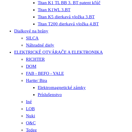
Titan K1 TL BB 3. BT patent kľúč
Titan K1WL 3.BT
Titan K5 dierkavá vložka 3.BT
Titan T200 dierkavá vložka 4.BT
Dialkové na brány
SILCA
Náhradné diely
ELEKTRICKÉ OTVÁRAČE A ELEKTRONIKA
RICHTER
DOM
FAB - BEFO - YALE
Hartte/ Bira
Elektromagnetické zámky
Príslušenstvo
Iné
LOB
Nuki
O&C
Tedee