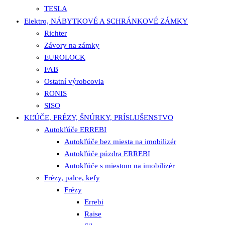
TESLA
Elektro, NÁBYTKOVÉ A SCHRÁNKOVÉ ZÁMKY
Richter
Závory na zámky
EUROLOCK
FAB
Ostatní výrobcovia
RONIS
SISO
KĽÚČE, FRÉZY, ŠNÚRKY, PRÍSLUŠENSTVO
Autokľúče ERREBI
Autokľúče bez miesta na imobilizér
Autokľúče púzdra ERREBI
Autokľúče s miestom na imobilizér
Frézy, palce, kefy
Frézy
Errebi
Raise