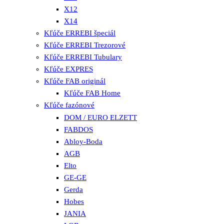
X12
X14
Kľúče ERREBI špeciál
Kľúče ERREBI Trezorové
Kľúče ERREBI Tubulary
Kľúče EXPRES
Kľúče FAB originál
Kľúče FAB Home
Kľúče fazónové
DOM / EURO ELZETT
FABDOS
Abloy-Boda
AGB
Elto
GE-GE
Gerda
Hobes
JANIA