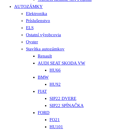
AUTOZÁMKY
Elektronika
Príslušenstvo
ELS
Ostatní výrobcovia
Oyster
Stavítka autozámkov
Renault
AUDI SEAT SKODA VW
HU66
BMW
HU92
FIAT
SIP22 DVERE
SIP22 SPÍNAČKA
FORD
FO21
HU101