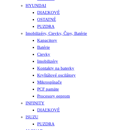
HYUNDAI
DIAĽKOVÉ
OSTATNÉ
PUZDRA
Imobilizéry, Cievky, Čipy, Batérie
Kapacitory
Batérie
Cievky
Imobilizéry
Kontakty na baterky
Kryštálové oscilátory
Mikrospínače
PCF pamäte
Procesory eeprom
INFINITY
DIAĽKOVÉ
ISUZU
PUZDRA