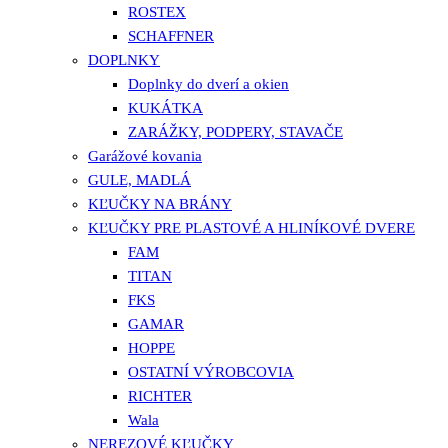
ROSTEX
SCHAFFNER
DOPLNKY
Doplnky do dverí a okien
KUKÁTKA
ZARÁŽKY, PODPERY, STAVAČE
Garážové kovania
GULE, MADLÁ
KĽUČKY NA BRÁNY
KĽUČKY PRE PLASTOVÉ A HLINÍKOVÉ DVERE
FAM
TITAN
FKS
GAMAR
HOPPE
OSTATNÍ VÝROBCOVIA
RICHTER
Wala
NEREZOVÉ KĽUČKY