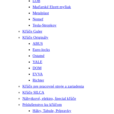
LOB
Maďarské Elzett myšiak
Metalplast
Nemef
Tesla-Stropkov
Kľúče Guler
Kľúče Originály
ABUS
Euro-locks
Ostatné
YALE
DOM
EVVA
Richter
Kľúče pre pracovné stroje a zariadenia
Kľúče SILCA
Nábytkové, elektro, špecial kľúče
Príslušenstvo ku kľúčom
Háky, Tabule, Prípravky