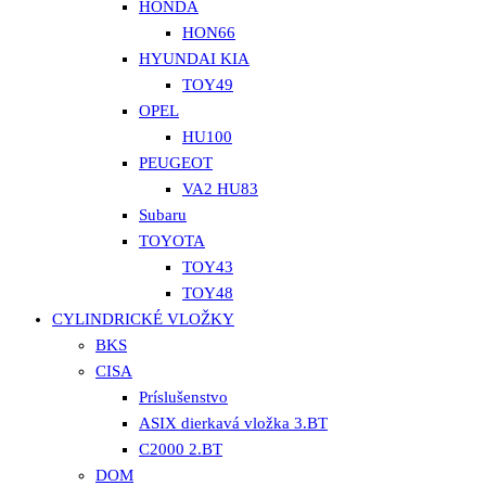
HONDA
HON66
HYUNDAI KIA
TOY49
OPEL
HU100
PEUGEOT
VA2 HU83
Subaru
TOYOTA
TOY43
TOY48
CYLINDRICKÉ VLOŽKY
BKS
CISA
Príslušenstvo
ASIX dierkavá vložka 3.BT
C2000 2.BT
DOM