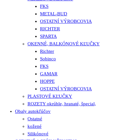
FKS
METAL-BUD
OSTATNÍ VÝROBCOVIA
RICHTER
SPARTA
OKENNÉ, BALKÓNOVÉ KĽUČKY
Richter
Sobinco
FKS
GAMAR
HOPPE
OSTATNÍ VÝROBCOVIA
PLASTOVÉ KĽUČKY
ROZETY okrúhle, hranaté, špecial,
Obaly autokľúčov
Ostatné
kožené
Silikónové