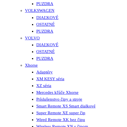
PUZDRA
VOLKSWAGEN
DIAĽKOVÉ
OSTATNÉ
PUZDRA
VOLVO
DIAĽKOVÉ
OSTATNÉ
PUZDRA
Xhorse
Adaptéry
XM KESY séria
XZ séria
Mercedes kľúče Xhorse
Príslušenstvo čipy a stroje
Smart Remote XS Smart dialkové
Super Remote XE super čip
Wired Remote XK bez čipu
Wireless Remote XN s čipom