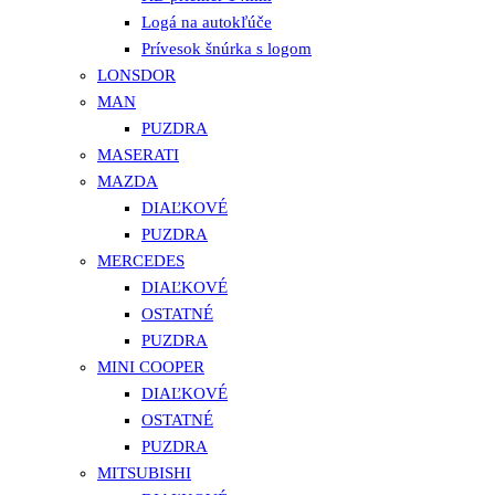
Logá na autokľúče
Prívesok šnúrka s logom
LONSDOR
MAN
PUZDRA
MASERATI
MAZDA
DIAĽKOVÉ
PUZDRA
MERCEDES
DIAĽKOVÉ
OSTATNÉ
PUZDRA
MINI COOPER
DIAĽKOVÉ
OSTATNÉ
PUZDRA
MITSUBISHI