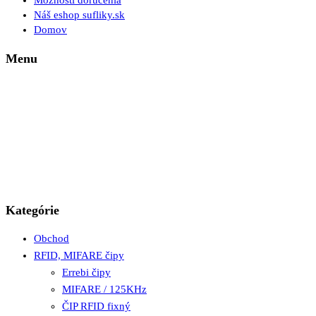
Možnosti doručenia
Náš eshop sufliky.sk
Domov
Menu
Kategórie
Obchod
RFID, MIFARE čipy
Errebi čipy
MIFARE / 125KHz
ČIP RFID fixný