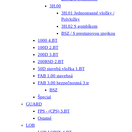
3H.00
3H.01 Jednostranné vložky /
Polvložky
3H.02 S gombíkom
BSZ / S prestupovou spojkou
1000 4.BT
100D 2.BT
200D 3.BT
200RSD 2.BT
50D stavebá vložka 1.BT
FAB 1.00 stavebná
FAB 3.00 bezpečnostná 3.tr
BSZ
Špecial
GUARD
FPS - (CPS) 3.BT
Ostatné
LOB