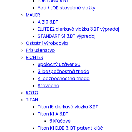
LOB LOBIX 4.BT
Yeti / LOB stavebné vložky
MAUER
A 210 3.BT
ELLITE E2 dierkavá vložka 3.BT výpredaj
STANDART S1 3.BT výpredaj
Ostatní výrobcovia
Príslušenstvo
RICHTER
Spoločný uzáver SU
3. bezpečnostná trieda
4. bezpečnostná trieda
Stavebné
ROTO
TITAN
Titan I6 dierkavá vložka 3.BT
Titan K1 A 3.BT
6 kľúčové
Titan K1 ELBB 3. BT patent kľúč