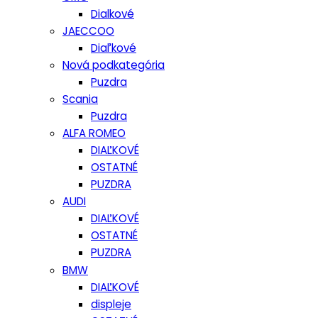
Dialkové
JAECCOO
Diaľkové
Nová podkategória
Puzdra
Scania
Puzdra
ALFA ROMEO
DIAĽKOVÉ
OSTATNÉ
PUZDRA
AUDI
DIAĽKOVÉ
OSTATNÉ
PUZDRA
BMW
DIAĽKOVÉ
displeje