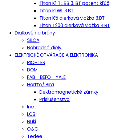
Titan K1 TL BB 3. BT patent kľúč
Titan K1WL 3.BT
Titan K5 dierkavá vložka 3.BT
Titan T200 dierkavá vložka 4.BT
Dialkové na brány
SILCA
Náhradné diely
ELEKTRICKÉ OTVÁRAČE A ELEKTRONIKA
RICHTER
DOM
FAB - BEFO - YALE
Hartte/ Bira
Elektromagnetické zámky
Príslušenstvo
Iné
LOB
Nuki
O&C
Tedee