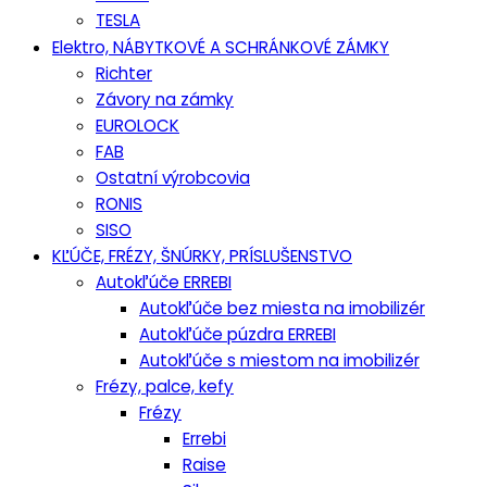
TESLA
Elektro, NÁBYTKOVÉ A SCHRÁNKOVÉ ZÁMKY
Richter
Závory na zámky
EUROLOCK
FAB
Ostatní výrobcovia
RONIS
SISO
KĽÚČE, FRÉZY, ŠNÚRKY, PRÍSLUŠENSTVO
Autokľúče ERREBI
Autokľúče bez miesta na imobilizér
Autokľúče púzdra ERREBI
Autokľúče s miestom na imobilizér
Frézy, palce, kefy
Frézy
Errebi
Raise