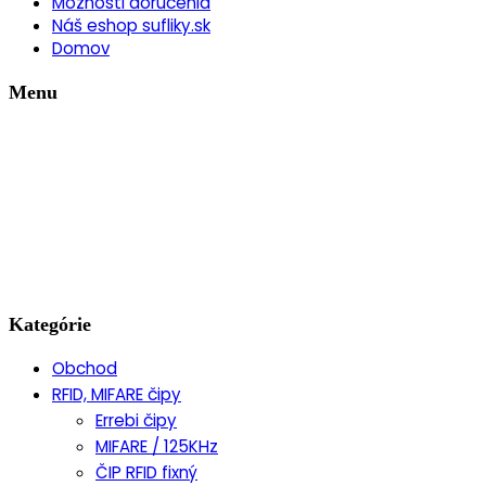
Možnosti doručenia
Náš eshop sufliky.sk
Domov
Menu
Kategórie
Obchod
RFID, MIFARE čipy
Errebi čipy
MIFARE / 125KHz
ČIP RFID fixný