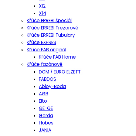
X12
X14
Kľúče ERREBI špeciál
Kľúče ERREBI Trezorové
Kľúče ERREBI Tubulary
Kľúče EXPRES
Kľúče FAB originál
Kľúče FAB Home
Kľúče fazónové
DOM / EURO ELZETT
FABDOS
Abloy-Boda
AGB
Elto
GE-GE
Gerda
Hobes
JANIA