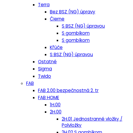
Terra
Bez BSZ (NG) úpravy
Čierne
S BSZ (NG) úpravou
S gombíkom
S gombíkom
Kľúče
S BSZ (NG) úpravou
Ostatné
Sigma
Twido
FAB
FAB 2.00 bezpečnostná 2. tr
FAB HOME
1H.00
2H.00
2H.01 Jednostranné vložky /
Polvložky
2H.02 S gombíkom