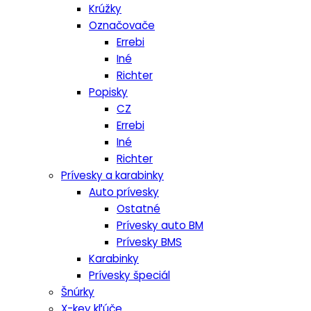
Krúžky
Označovače
Errebi
Iné
Richter
Popisky
CZ
Errebi
Iné
Richter
Prívesky a karabinky
Auto prívesky
Ostatné
Prívesky auto BM
Prívesky BMS
Karabinky
Prívesky špeciál
Šnúrky
X-key kľúče