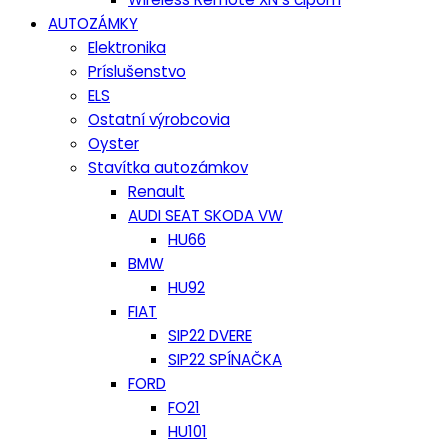
AUTOZÁMKY
Elektronika
Príslušenstvo
ELS
Ostatní výrobcovia
Oyster
Stavítka autozámkov
Renault
AUDI SEAT SKODA VW
HU66
BMW
HU92
FIAT
SIP22 DVERE
SIP22 SPÍNAČKA
FORD
FO21
HU101