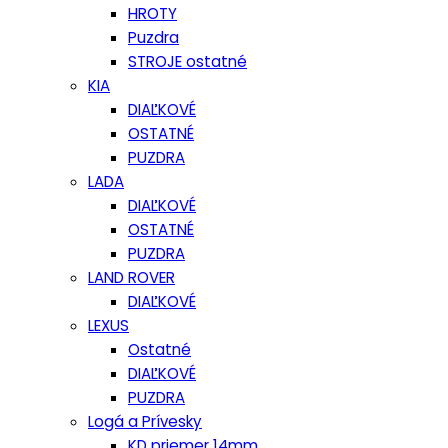
HROTY
Puzdra
STROJE ostatné
KIA
DIAĽKOVÉ
OSTATNÉ
PUZDRA
LADA
DIAĽKOVÉ
OSTATNÉ
PUZDRA
LAND ROVER
DIAĽKOVÉ
LEXUS
Ostatné
DIAĽKOVÉ
PUZDRA
Logá a Prívesky
KD priemer 14mm