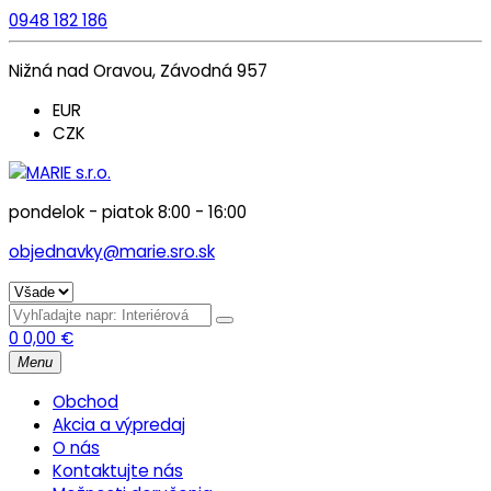
0948 182 186
Nižná nad Oravou, Závodná 957
EUR
CZK
pondelok - piatok 8:00 - 16:00
objednavky@marie.sro.sk
0
0,00
€
Menu
Obchod
Akcia a výpredaj
O nás
Kontaktujte nás