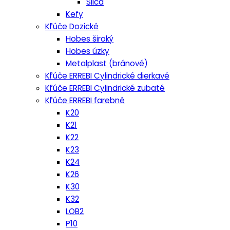
Silca
Kefy
Kľúče Dozické
Hobes široký
Hobes úzky
Metalplast (bránové)
Kľúče ERREBI Cylindrické dierkavé
Kľúče ERREBI Cylindrické zubaté
Kľúče ERREBI farebné
K20
K21
K22
K23
K24
K26
K30
K32
LOB2
P10