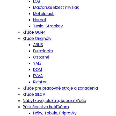
LOB
Maďarské Elzett myšiak
Metalplast
Nemef
Tesla-Stropkov
Kľúče Guler
Kľúče Originály
ABUS
Euro-locks
Ostatné
YALE
DOM
EVVA
Richter
Kľúče pre pracovné stroje a zariadenia
Kľúče SILCA
Nábytkové, elektro, špecial kľúče
Príslušenstvo ku kľúčom
Háky, Tabule, Prípravky