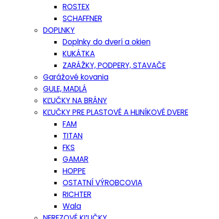
ROSTEX
SCHAFFNER
DOPLNKY
Doplnky do dverí a okien
KUKÁTKA
ZARÁŽKY, PODPERY, STAVAČE
Garážové kovania
GULE, MADLÁ
KĽUČKY NA BRÁNY
KĽUČKY PRE PLASTOVÉ A HLINÍKOVÉ DVERE
FAM
TITAN
FKS
GAMAR
HOPPE
OSTATNÍ VÝROBCOVIA
RICHTER
Wala
NEREZOVÉ KĽUČKY