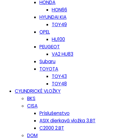
HONDA
HON66
HYUNDAI KIA
TOY49
OPEL
HU100
PEUGEOT
VA2 HU83
Subaru
TOYOTA
TOY43
TOY48
CYLINDRICKÉ VLOŽKY
BKS
CISA
Príslušenstvo
ASIX dierkavá vložka 3.BT
C2000 2.BT
DOM