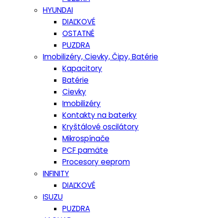
HYUNDAI
DIAĽKOVÉ
OSTATNÉ
PUZDRA
Imobilizéry, Cievky, Čipy, Batérie
Kapacitory
Batérie
Cievky
Imobilizéry
Kontakty na baterky
Kryštálové oscilátory
Mikrospínače
PCF pamäte
Procesory eeprom
INFINITY
DIAĽKOVÉ
ISUZU
PUZDRA