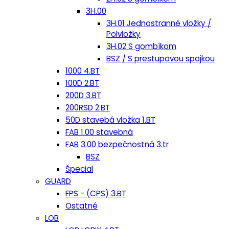
3H.00
3H.01 Jednostranné vložky /
Polvložky
3H.02 S gombíkom
BSZ / S prestupovou spojkou
1000 4.BT
100D 2.BT
200D 3.BT
200RSD 2.BT
50D stavebá vložka 1.BT
FAB 1.00 stavebná
FAB 3.00 bezpečnostná 3.tr
BSZ
Špecial
GUARD
FPS - (CPS) 3.BT
Ostatné
LOB