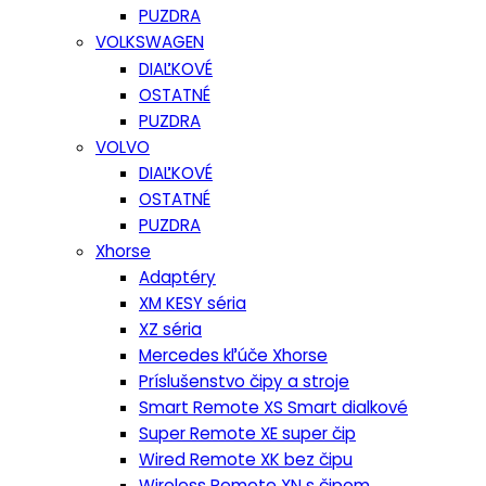
PUZDRA
VOLKSWAGEN
DIAĽKOVÉ
OSTATNÉ
PUZDRA
VOLVO
DIAĽKOVÉ
OSTATNÉ
PUZDRA
Xhorse
Adaptéry
XM KESY séria
XZ séria
Mercedes kľúče Xhorse
Príslušenstvo čipy a stroje
Smart Remote XS Smart dialkové
Super Remote XE super čip
Wired Remote XK bez čipu
Wireless Remote XN s čipom