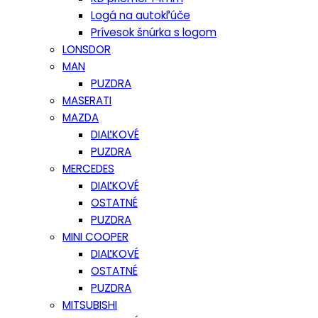
Logá na autokľúče
Prívesok šnúrka s logom
LONSDOR
MAN
PUZDRA
MASERATI
MAZDA
DIAĽKOVÉ
PUZDRA
MERCEDES
DIAĽKOVÉ
OSTATNÉ
PUZDRA
MINI COOPER
DIAĽKOVÉ
OSTATNÉ
PUZDRA
MITSUBISHI