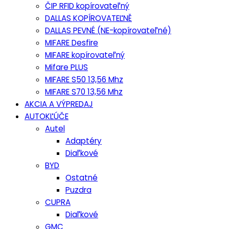
ČIP RFID kopírovateľný
DALLAS KOPÍROVATEĽNĚ
DALLAS PEVNÉ (NE-kopírovateľné)
MIFARE Desfire
MIFARE kopírovateľný
Mifare PLUS
MIFARE S50 13,56 Mhz
MIFARE S70 13,56 Mhz
AKCIA A VÝPREDAJ
AUTOKĽÚČE
Autel
Adaptéry
Diaľkové
BYD
Ostatné
Puzdra
CUPRA
Diaľkové
GMC