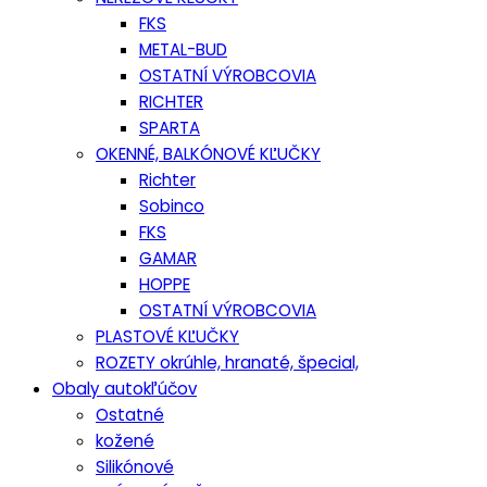
FKS
METAL-BUD
OSTATNÍ VÝROBCOVIA
RICHTER
SPARTA
OKENNÉ, BALKÓNOVÉ KĽUČKY
Richter
Sobinco
FKS
GAMAR
HOPPE
OSTATNÍ VÝROBCOVIA
PLASTOVÉ KĽUČKY
ROZETY okrúhle, hranaté, špecial,
Obaly autokľúčov
Ostatné
kožené
Silikónové