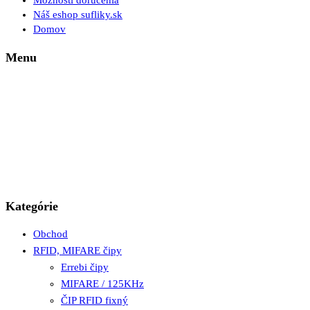
Možnosti doručenia
Náš eshop sufliky.sk
Domov
Menu
Kategórie
Obchod
RFID, MIFARE čipy
Errebi čipy
MIFARE / 125KHz
ČIP RFID fixný