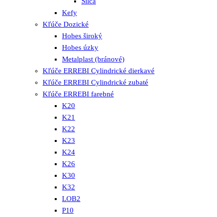
Silca
Kefy
Kľúče Dozické
Hobes široký
Hobes úzky
Metalplast (bránové)
Kľúče ERREBI Cylindrické dierkavé
Kľúče ERREBI Cylindrické zubaté
Kľúče ERREBI farebné
K20
K21
K22
K23
K24
K26
K30
K32
LOB2
P10