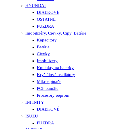
HYUNDAI
DIAĽKOVÉ
OSTATNÉ
PUZDRA
Imobilizéry, Cievky, Čipy, Batérie
Kapacitory
Batérie
Cievky
Imobilizéry
Kontakty na baterky
Kryštálové oscilátory
Mikrospínače
PCF pamäte
Procesory eeprom
INFINITY
DIAĽKOVÉ
ISUZU
PUZDRA