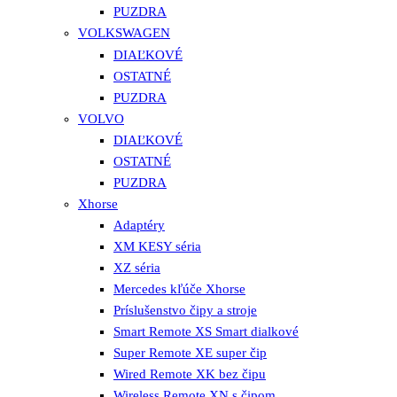
PUZDRA
VOLKSWAGEN
DIAĽKOVÉ
OSTATNÉ
PUZDRA
VOLVO
DIAĽKOVÉ
OSTATNÉ
PUZDRA
Xhorse
Adaptéry
XM KESY séria
XZ séria
Mercedes kľúče Xhorse
Príslušenstvo čipy a stroje
Smart Remote XS Smart dialkové
Super Remote XE super čip
Wired Remote XK bez čipu
Wireless Remote XN s čipom