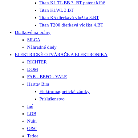
Titan K1 TL BB 3. BT patent kľúč
Titan K1WL 3.BT
Titan K5 dierkavá vložka 3.BT
Titan T200 dierkavá vložka 4.BT
Dialkové na brány
SILCA
Náhradné diely
ELEKTRICKÉ OTVÁRAČE A ELEKTRONIKA
RICHTER
DOM
FAB - BEFO - YALE
Hartte/ Bira
Elektromagnetické zámky
Príslušenstvo
Iné
LOB
Nuki
O&C
Tedee