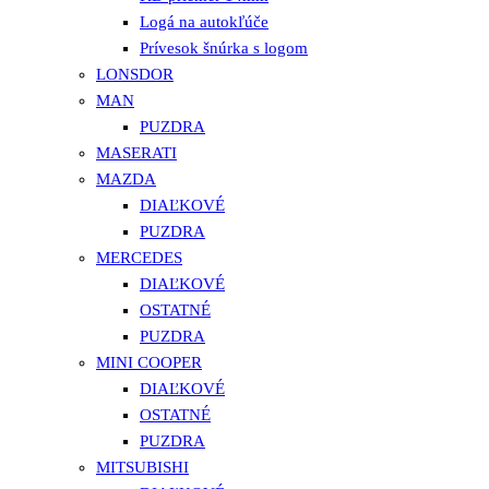
Logá na autokľúče
Prívesok šnúrka s logom
LONSDOR
MAN
PUZDRA
MASERATI
MAZDA
DIAĽKOVÉ
PUZDRA
MERCEDES
DIAĽKOVÉ
OSTATNÉ
PUZDRA
MINI COOPER
DIAĽKOVÉ
OSTATNÉ
PUZDRA
MITSUBISHI