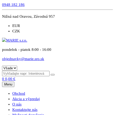
0948 182 186
Nižná nad Oravou, Závodná 957
EUR
CZK
pondelok - piatok 8:00 - 16:00
objednavky@marie.sro.sk
0
0,00
€
Menu
Obchod
Akcia a výpredaj
O nás
Kontaktujte nás