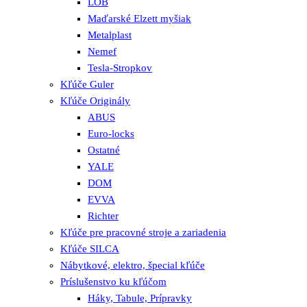
LOB
Maďarské Elzett myšiak
Metalplast
Nemef
Tesla-Stropkov
Kľúče Guler
Kľúče Originály
ABUS
Euro-locks
Ostatné
YALE
DOM
EVVA
Richter
Kľúče pre pracovné stroje a zariadenia
Kľúče SILCA
Nábytkové, elektro, špecial kľúče
Príslušenstvo ku kľúčom
Háky, Tabule, Prípravky