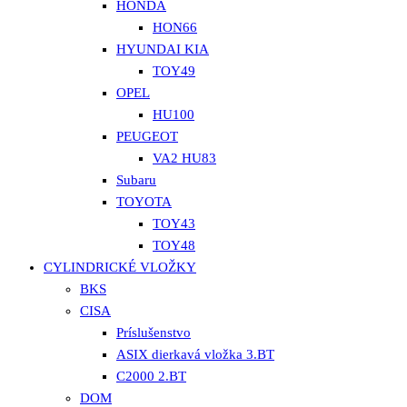
HONDA
HON66
HYUNDAI KIA
TOY49
OPEL
HU100
PEUGEOT
VA2 HU83
Subaru
TOYOTA
TOY43
TOY48
CYLINDRICKÉ VLOŽKY
BKS
CISA
Príslušenstvo
ASIX dierkavá vložka 3.BT
C2000 2.BT
DOM