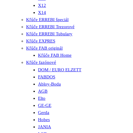
X12
X14
Kľúče ERREBI špeciál
Kľúče ERREBI Trezorové
Kľúče ERREBI Tubulary
Kľúče EXPRES
Kľúče FAB originál
Kľúče FAB Home
Kľúče fazónové
DOM / EURO ELZETT
FABDOS
Abloy-Boda
AGB
Elto
GE-GE
Gerda
Hobes
JANIA