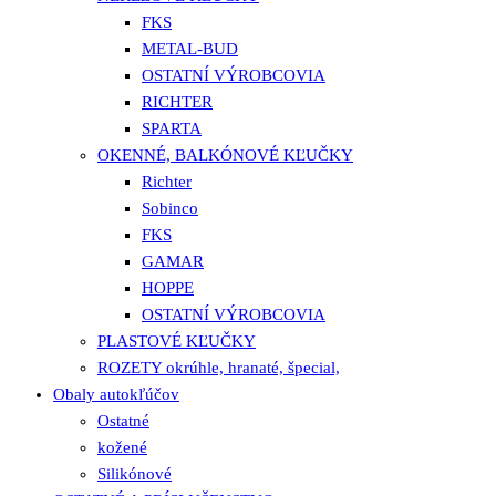
FKS
METAL-BUD
OSTATNÍ VÝROBCOVIA
RICHTER
SPARTA
OKENNÉ, BALKÓNOVÉ KĽUČKY
Richter
Sobinco
FKS
GAMAR
HOPPE
OSTATNÍ VÝROBCOVIA
PLASTOVÉ KĽUČKY
ROZETY okrúhle, hranaté, špecial,
Obaly autokľúčov
Ostatné
kožené
Silikónové