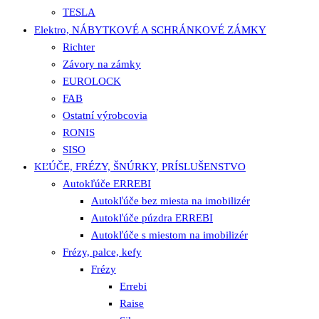
TESLA
Elektro, NÁBYTKOVÉ A SCHRÁNKOVÉ ZÁMKY
Richter
Závory na zámky
EUROLOCK
FAB
Ostatní výrobcovia
RONIS
SISO
KĽÚČE, FRÉZY, ŠNÚRKY, PRÍSLUŠENSTVO
Autokľúče ERREBI
Autokľúče bez miesta na imobilizér
Autokľúče púzdra ERREBI
Autokľúče s miestom na imobilizér
Frézy, palce, kefy
Frézy
Errebi
Raise