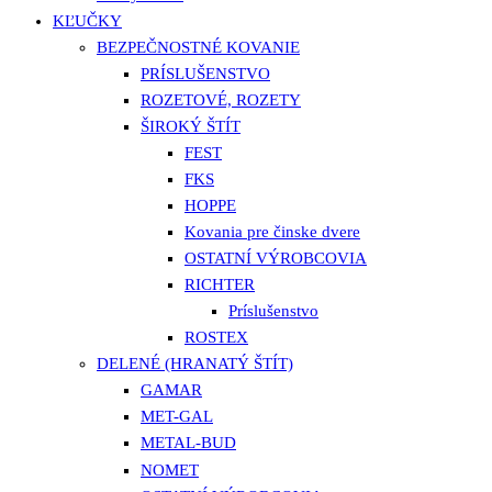
KĽUČKY
BEZPEČNOSTNÉ KOVANIE
PRÍSLUŠENSTVO
ROZETOVÉ, ROZETY
ŠIROKÝ ŠTÍT
FEST
FKS
HOPPE
Kovania pre činske dvere
OSTATNÍ VÝROBCOVIA
RICHTER
Príslušenstvo
ROSTEX
DELENÉ (HRANATÝ ŠTÍT)
GAMAR
MET-GAL
METAL-BUD
NOMET