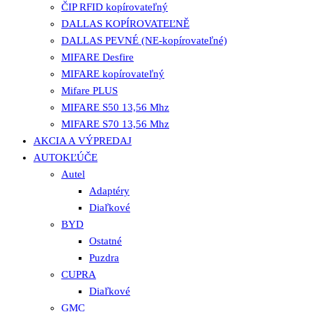
ČIP RFID kopírovateľný
DALLAS KOPÍROVATEĽNĚ
DALLAS PEVNÉ (NE-kopírovateľné)
MIFARE Desfire
MIFARE kopírovateľný
Mifare PLUS
MIFARE S50 13,56 Mhz
MIFARE S70 13,56 Mhz
AKCIA A VÝPREDAJ
AUTOKĽÚČE
Autel
Adaptéry
Diaľkové
BYD
Ostatné
Puzdra
CUPRA
Diaľkové
GMC