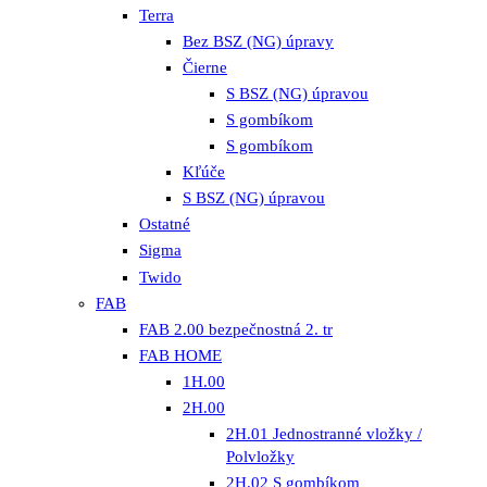
Terra
Bez BSZ (NG) úpravy
Čierne
S BSZ (NG) úpravou
S gombíkom
S gombíkom
Kľúče
S BSZ (NG) úpravou
Ostatné
Sigma
Twido
FAB
FAB 2.00 bezpečnostná 2. tr
FAB HOME
1H.00
2H.00
2H.01 Jednostranné vložky /
Polvložky
2H.02 S gombíkom