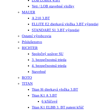
LOB LOBIX 4.BT
Yeti / LOB stavebné vložky
MAUER
A 210 3.BT
ELLITE E2 dierkavá vložka 3.BT výpredaj
STANDART S1 3.BT výpredaj
Ostatní výrobcovia
Príslušenstvo
RICHTER
Spoločný uzáver SU
3. bezpečnostná trieda
4. bezpečnostná trieda
Stavebné
ROTO
TITAN
Titan I6 dierkavá vložka 3.BT
Titan K1 A 3.BT
6 kľúčové
Titan K1 ELBB 3. BT patent kľúč