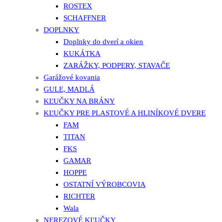
ROSTEX
SCHAFFNER
DOPLNKY
Doplnky do dverí a okien
KUKÁTKA
ZARÁŽKY, PODPERY, STAVAČE
Garážové kovania
GULE, MADLÁ
KĽUČKY NA BRÁNY
KĽUČKY PRE PLASTOVÉ A HLINÍKOVÉ DVERE
FAM
TITAN
FKS
GAMAR
HOPPE
OSTATNÍ VÝROBCOVIA
RICHTER
Wala
NEREZOVÉ KĽUČKY