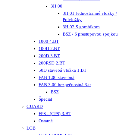
3H.00
3H.01 Jednostranné vložky /
Polvložky
3H.02 S gombíkom
BSZ / S prestupovou spojkou
1000 4.BT
100D 2.BT
200D 3.BT
200RSD 2.BT
50D stavebá vložka 1.BT
FAB 1.00 stavebná
FAB 3.00 bezpečnostná 3.tr
BSZ
Špecial
GUARD
FPS - (CPS) 3.BT
Ostatné
LOB