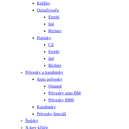
Krúžky
Označovače
Errebi
Iné
Richter
Popisky
CZ
Errebi
Iné
Richter
Prívesky a karabinky
Auto prívesky
Ostatné
Prívesky auto BM
Prívesky BMS
Karabinky
Prívesky špeciál
Šnúrky
X-key kľúče