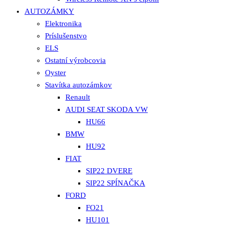
AUTOZÁMKY
Elektronika
Príslušenstvo
ELS
Ostatní výrobcovia
Oyster
Stavítka autozámkov
Renault
AUDI SEAT SKODA VW
HU66
BMW
HU92
FIAT
SIP22 DVERE
SIP22 SPÍNAČKA
FORD
FO21
HU101