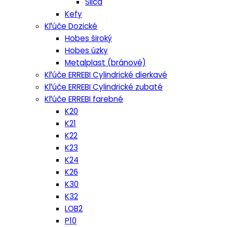
Silca
Kefy
Kľúče Dozické
Hobes široký
Hobes úzky
Metalplast (bránové)
Kľúče ERREBI Cylindrické dierkavé
Kľúče ERREBI Cylindrické zubaté
Kľúče ERREBI farebné
K20
K21
K22
K23
K24
K26
K30
K32
LOB2
P10