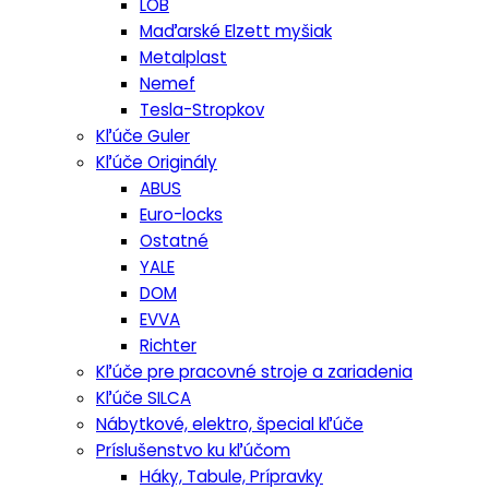
LOB
Maďarské Elzett myšiak
Metalplast
Nemef
Tesla-Stropkov
Kľúče Guler
Kľúče Originály
ABUS
Euro-locks
Ostatné
YALE
DOM
EVVA
Richter
Kľúče pre pracovné stroje a zariadenia
Kľúče SILCA
Nábytkové, elektro, špecial kľúče
Príslušenstvo ku kľúčom
Háky, Tabule, Prípravky