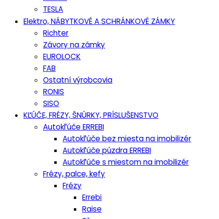
TESLA
Elektro, NÁBYTKOVÉ A SCHRÁNKOVÉ ZÁMKY
Richter
Závory na zámky
EUROLOCK
FAB
Ostatní výrobcovia
RONIS
SISO
KĽÚČE, FRÉZY, ŠNÚRKY, PRÍSLUŠENSTVO
Autokľúče ERREBI
Autokľúče bez miesta na imobilizér
Autokľúče púzdra ERREBI
Autokľúče s miestom na imobilizér
Frézy, palce, kefy
Frézy
Errebi
Raise