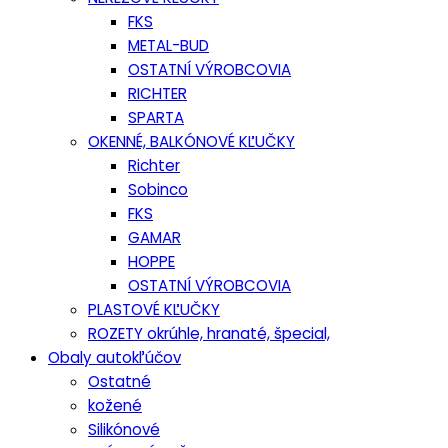
FKS
METAL-BUD
OSTATNÍ VÝROBCOVIA
RICHTER
SPARTA
OKENNÉ, BALKÓNOVÉ KĽUČKY
Richter
Sobinco
FKS
GAMAR
HOPPE
OSTATNÍ VÝROBCOVIA
PLASTOVÉ KĽUČKY
ROZETY okrúhle, hranaté, špecial,
Obaly autokľúčov
Ostatné
kožené
Silikónové