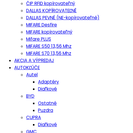
ČIP RFID kopírovateľný
DALLAS KOPÍROVATEĽNĚ
DALLAS PEVNÉ (NE-kopírovateľné)
MIFARE Desfire
MIFARE kopírovateľný
Mifare PLUS
MIFARE S50 13,56 Mhz
MIFARE S70 13,56 Mhz
AKCIA A VÝPREDAJ
AUTOKĽÚČE
Autel
Adaptéry
Diaľkové
BYD
Ostatné
Puzdra
CUPRA
Diaľkové
GMC