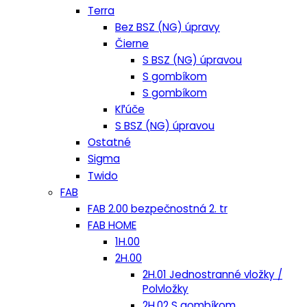
Terra
Bez BSZ (NG) úpravy
Čierne
S BSZ (NG) úpravou
S gombíkom
S gombíkom
Kľúče
S BSZ (NG) úpravou
Ostatné
Sigma
Twido
FAB
FAB 2.00 bezpečnostná 2. tr
FAB HOME
1H.00
2H.00
2H.01 Jednostranné vložky /
Polvložky
2H.02 S gombíkom