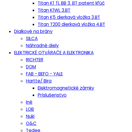
Titan K1 TL BB 3. BT patent kľúč
Titan K1WL 3.BT
Titan K5 dierkavá vložka 3.BT
Titan T200 dierkavá vložka 4.BT
Dialkové na brány
SILCA
Náhradné diely
ELEKTRICKÉ OTVÁRAČE A ELEKTRONIKA
RICHTER
DOM
FAB - BEFO - YALE
Hartte/ Bira
Elektromagnetické zámky
Príslušenstvo
Iné
LOB
Nuki
O&C
Tedee