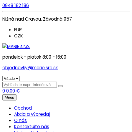
0948 182 186
Nižná nad Oravou, Závodná 957
EUR
CZK
pondelok - piatok 8:00 - 16:00
objednavky@marie.sro.sk
0
0,00
€
Menu
Obchod
Akcia a výpredaj
O nás
Kontaktujte nás