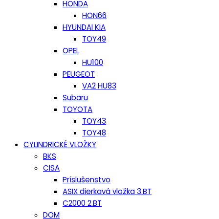
HONDA
HON66
HYUNDAI KIA
TOY49
OPEL
HU100
PEUGEOT
VA2 HU83
Subaru
TOYOTA
TOY43
TOY48
CYLINDRICKÉ VLOŽKY
BKS
CISA
Príslušenstvo
ASIX dierkavá vložka 3.BT
C2000 2.BT
DOM