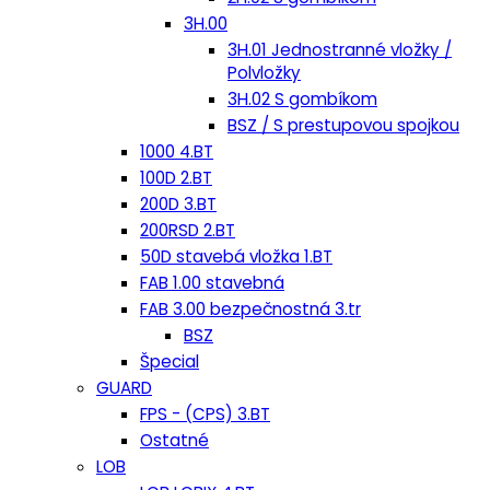
3H.00
3H.01 Jednostranné vložky /
Polvložky
3H.02 S gombíkom
BSZ / S prestupovou spojkou
1000 4.BT
100D 2.BT
200D 3.BT
200RSD 2.BT
50D stavebá vložka 1.BT
FAB 1.00 stavebná
FAB 3.00 bezpečnostná 3.tr
BSZ
Špecial
GUARD
FPS - (CPS) 3.BT
Ostatné
LOB