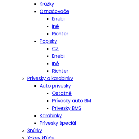
Krúžky
Označovače
Errebi
Iné
Richter
Popisky
CZ
Errebi
Iné
Richter
Prívesky a karabinky
Auto prívesky
Ostatné
Prívesky auto BM
Prívesky BMS
Karabinky
Prívesky špeciál
Šnúrky
X-key kľúče