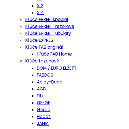
X12
X14
Kľúče ERREBI špeciál
Kľúče ERREBI Trezorové
Kľúče ERREBI Tubulary
Kľúče EXPRES
Kľúče FAB originál
Kľúče FAB Home
Kľúče fazónové
DOM / EURO ELZETT
FABDOS
Abloy-Boda
AGB
Elto
GE-GE
Gerda
Hobes
JANIA