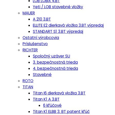
LOB LOBIX 4.BT
Yeti / LOB stavebné vložky
MAUER
A 210 3.BT
ELLITE E2 dierkavá vložka 3.BT výpredaj
STANDART S1 3.BT výpredaj
Ostatní výrobcovia
Príslušenstvo
RICHTER
Spoločný uzáver SU
3. bezpečnostná trieda
4. bezpečnostná trieda
Stavebné
ROTO
TITAN
Titan I6 dierkavá vložka 3.BT
Titan K1 A 3.BT
6 kľúčové
Titan K1 ELBB 3. BT patent kľúč