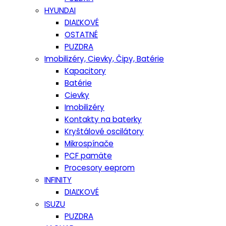
HYUNDAI
DIAĽKOVÉ
OSTATNÉ
PUZDRA
Imobilizéry, Cievky, Čipy, Batérie
Kapacitory
Batérie
Cievky
Imobilizéry
Kontakty na baterky
Kryštálové oscilátory
Mikrospínače
PCF pamäte
Procesory eeprom
INFINITY
DIAĽKOVÉ
ISUZU
PUZDRA