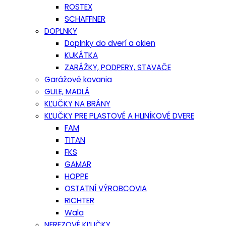
ROSTEX
SCHAFFNER
DOPLNKY
Doplnky do dverí a okien
KUKÁTKA
ZARÁŽKY, PODPERY, STAVAČE
Garážové kovania
GULE, MADLÁ
KĽUČKY NA BRÁNY
KĽUČKY PRE PLASTOVÉ A HLINÍKOVÉ DVERE
FAM
TITAN
FKS
GAMAR
HOPPE
OSTATNÍ VÝROBCOVIA
RICHTER
Wala
NEREZOVÉ KĽUČKY