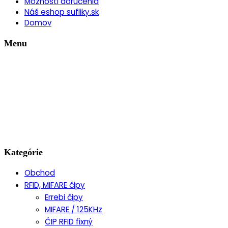
Možnosti doručenia
Náš eshop sufliky.sk
Domov
Menu
Kategórie
Obchod
RFID, MIFARE čipy
Errebi čipy
MIFARE / 125KHz
ČIP RFID fixný