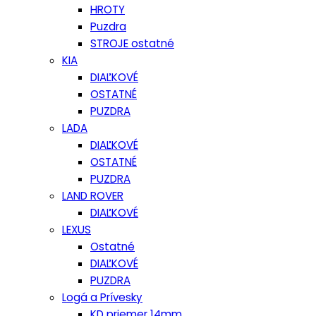
HROTY
Puzdra
STROJE ostatné
KIA
DIAĽKOVÉ
OSTATNÉ
PUZDRA
LADA
DIAĽKOVÉ
OSTATNÉ
PUZDRA
LAND ROVER
DIAĽKOVÉ
LEXUS
Ostatné
DIAĽKOVÉ
PUZDRA
Logá a Prívesky
KD priemer 14mm