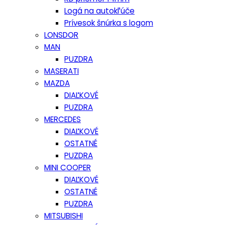
Logá na autokľúče
Prívesok šnúrka s logom
LONSDOR
MAN
PUZDRA
MASERATI
MAZDA
DIAĽKOVÉ
PUZDRA
MERCEDES
DIAĽKOVÉ
OSTATNÉ
PUZDRA
MINI COOPER
DIAĽKOVÉ
OSTATNÉ
PUZDRA
MITSUBISHI