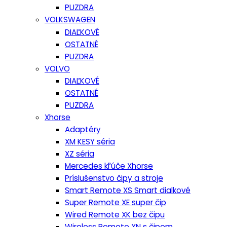
PUZDRA
VOLKSWAGEN
DIAĽKOVÉ
OSTATNÉ
PUZDRA
VOLVO
DIAĽKOVÉ
OSTATNÉ
PUZDRA
Xhorse
Adaptéry
XM KESY séria
XZ séria
Mercedes kľúče Xhorse
Príslušenstvo čipy a stroje
Smart Remote XS Smart dialkové
Super Remote XE super čip
Wired Remote XK bez čipu
Wireless Remote XN s čipom