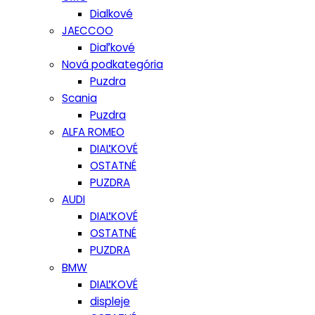
Dialkové
JAECCOO
Diaľkové
Nová podkategória
Puzdra
Scania
Puzdra
ALFA ROMEO
DIAĽKOVÉ
OSTATNÉ
PUZDRA
AUDI
DIAĽKOVÉ
OSTATNÉ
PUZDRA
BMW
DIAĽKOVÉ
displeje