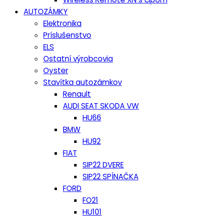
AUTOZÁMKY
Elektronika
Príslušenstvo
ELS
Ostatní výrobcovia
Oyster
Stavítka autozámkov
Renault
AUDI SEAT SKODA VW
HU66
BMW
HU92
FIAT
SIP22 DVERE
SIP22 SPÍNAČKA
FORD
FO21
HU101