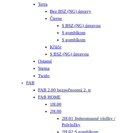
Terra
Bez BSZ (NG) úpravy
Čierne
S BSZ (NG) úpravou
S gombíkom
S gombíkom
Kľúče
S BSZ (NG) úpravou
Ostatné
Sigma
Twido
FAB
FAB 2.00 bezpečnostná 2. tr
FAB HOME
1H.00
2H.00
2H.01 Jednostranné vložky /
Polvložky
2H.02 S gombíkom