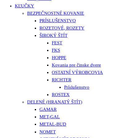
KĽUČKY
BEZPEČNOSTNÉ KOVANIE
PRÍSLUŠENSTVO
ROZETOVÉ, ROZETY
ŠIROKÝ ŠTÍT
FEST
FKS
HOPPE
Kovania pre činske dvere
OSTATNÍ VÝROBCOVIA
RICHTER
Príslušenstvo
ROSTEX
DELENÉ (HRANATÝ ŠTÍT)
GAMAR
MET-GAL
METAL-BUD
NOMET