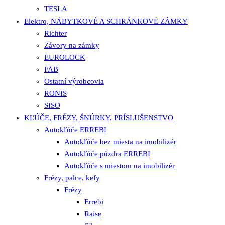
TESLA
Elektro, NÁBYTKOVÉ A SCHRÁNKOVÉ ZÁMKY
Richter
Závory na zámky
EUROLOCK
FAB
Ostatní výrobcovia
RONIS
SISO
KĽÚČE, FRÉZY, ŠNÚRKY, PRÍSLUŠENSTVO
Autokľúče ERREBI
Autokľúče bez miesta na imobilizér
Autokľúče púzdra ERREBI
Autokľúče s miestom na imobilizér
Frézy, palce, kefy
Frézy
Errebi
Raise