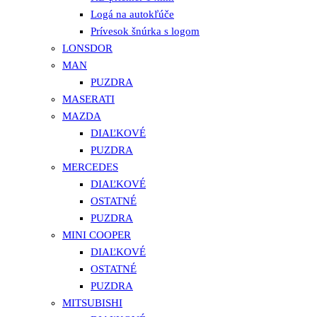
Logá na autokľúče
Prívesok šnúrka s logom
LONSDOR
MAN
PUZDRA
MASERATI
MAZDA
DIAĽKOVÉ
PUZDRA
MERCEDES
DIAĽKOVÉ
OSTATNÉ
PUZDRA
MINI COOPER
DIAĽKOVÉ
OSTATNÉ
PUZDRA
MITSUBISHI