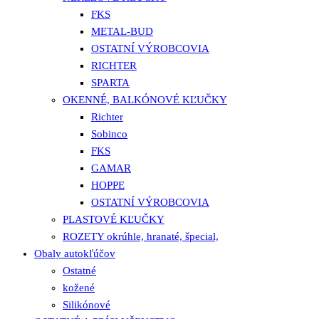
FKS
METAL-BUD
OSTATNÍ VÝROBCOVIA
RICHTER
SPARTA
OKENNÉ, BALKÓNOVÉ KĽUČKY
Richter
Sobinco
FKS
GAMAR
HOPPE
OSTATNÍ VÝROBCOVIA
PLASTOVÉ KĽUČKY
ROZETY okrúhle, hranaté, špecial,
Obaly autokľúčov
Ostatné
kožené
Silikónové