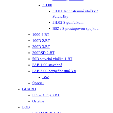
3H.00
3H.01 Jednostranné vložky /
Polvložky
3H.02 S gombíkom
BSZ / S prestupovou spojkou
1000 4.BT
100D 2.BT
200D 3.BT
200RSD 2.BT
50D stavebá vložka 1.BT
FAB 1.00 stavebná
FAB 3.00 bezpečnostná 3.tr
BSZ
Špecial
GUARD
FPS - (CPS) 3.BT
Ostatné
LOB