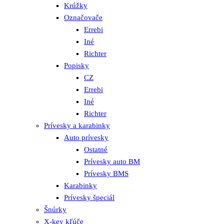
Krúžky
Označovače
Errebi
Iné
Richter
Popisky
CZ
Errebi
Iné
Richter
Prívesky a karabinky
Auto prívesky
Ostatné
Prívesky auto BM
Prívesky BMS
Karabinky
Prívesky špeciál
Šnúrky
X-key kľúče