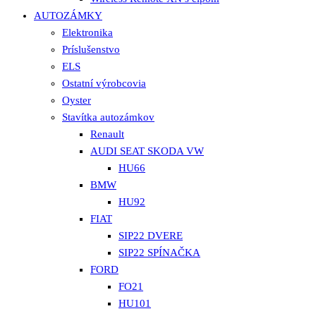
AUTOZÁMKY
Elektronika
Príslušenstvo
ELS
Ostatní výrobcovia
Oyster
Stavítka autozámkov
Renault
AUDI SEAT SKODA VW
HU66
BMW
HU92
FIAT
SIP22 DVERE
SIP22 SPÍNAČKA
FORD
FO21
HU101