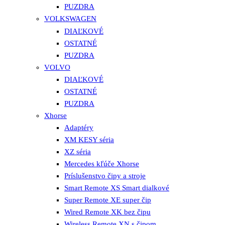
PUZDRA
VOLKSWAGEN
DIAĽKOVÉ
OSTATNÉ
PUZDRA
VOLVO
DIAĽKOVÉ
OSTATNÉ
PUZDRA
Xhorse
Adaptéry
XM KESY séria
XZ séria
Mercedes kľúče Xhorse
Príslušenstvo čipy a stroje
Smart Remote XS Smart dialkové
Super Remote XE super čip
Wired Remote XK bez čipu
Wireless Remote XN s čipom