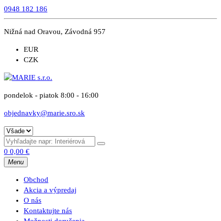
0948 182 186
Nižná nad Oravou, Závodná 957
EUR
CZK
pondelok - piatok 8:00 - 16:00
objednavky@marie.sro.sk
0
0,00
€
Menu
Obchod
Akcia a výpredaj
O nás
Kontaktujte nás