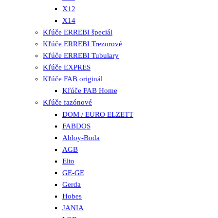
X12
X14
Kľúče ERREBI špeciál
Kľúče ERREBI Trezorové
Kľúče ERREBI Tubulary
Kľúče EXPRES
Kľúče FAB originál
Kľúče FAB Home
Kľúče fazónové
DOM / EURO ELZETT
FABDOS
Abloy-Boda
AGB
Elto
GE-GE
Gerda
Hobes
JANIA