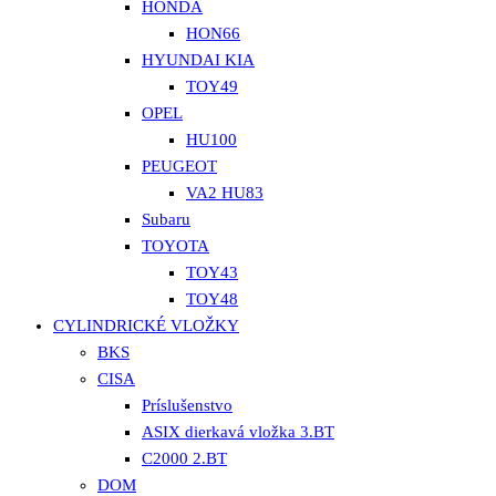
HONDA
HON66
HYUNDAI KIA
TOY49
OPEL
HU100
PEUGEOT
VA2 HU83
Subaru
TOYOTA
TOY43
TOY48
CYLINDRICKÉ VLOŽKY
BKS
CISA
Príslušenstvo
ASIX dierkavá vložka 3.BT
C2000 2.BT
DOM