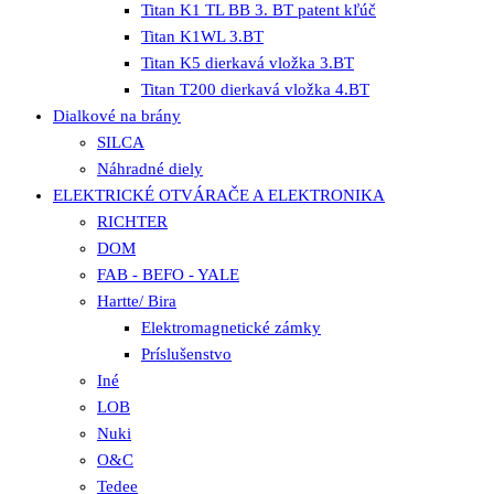
Titan K1 TL BB 3. BT patent kľúč
Titan K1WL 3.BT
Titan K5 dierkavá vložka 3.BT
Titan T200 dierkavá vložka 4.BT
Dialkové na brány
SILCA
Náhradné diely
ELEKTRICKÉ OTVÁRAČE A ELEKTRONIKA
RICHTER
DOM
FAB - BEFO - YALE
Hartte/ Bira
Elektromagnetické zámky
Príslušenstvo
Iné
LOB
Nuki
O&C
Tedee