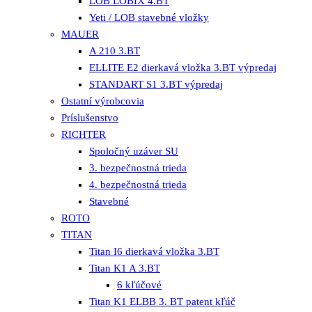
LOB LOBIX 4.BT
Yeti / LOB stavebné vložky
MAUER
A 210 3.BT
ELLITE E2 dierkavá vložka 3.BT výpredaj
STANDART S1 3.BT výpredaj
Ostatní výrobcovia
Príslušenstvo
RICHTER
Spoločný uzáver SU
3. bezpečnostná trieda
4. bezpečnostná trieda
Stavebné
ROTO
TITAN
Titan I6 dierkavá vložka 3.BT
Titan K1 A 3.BT
6 kľúčové
Titan K1 ELBB 3. BT patent kľúč