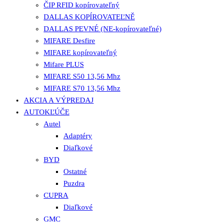
ČIP RFID kopírovateľný
DALLAS KOPÍROVATEĽNĚ
DALLAS PEVNÉ (NE-kopírovateľné)
MIFARE Desfire
MIFARE kopírovateľný
Mifare PLUS
MIFARE S50 13,56 Mhz
MIFARE S70 13,56 Mhz
AKCIA A VÝPREDAJ
AUTOKĽÚČE
Autel
Adaptéry
Diaľkové
BYD
Ostatné
Puzdra
CUPRA
Diaľkové
GMC