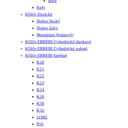
Silca
Kefy
Kľúče Dozické
Hobes široký
Hobes úzky
Metalplast (bránové)
Kľúče ERREBI Cylindrické dierkavé
Kľúče ERREBI Cylindrické zubaté
Kľúče ERREBI farebné
K20
K21
K22
K23
K24
K26
K30
K32
LOB2
P10