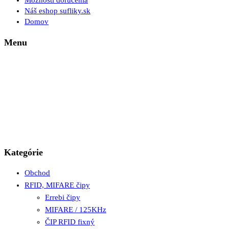
Možnosti doručenia
Náš eshop sufliky.sk
Domov
Menu
Kategórie
Obchod
RFID, MIFARE čipy
Errebi čipy
MIFARE / 125KHz
ČIP RFID fixný