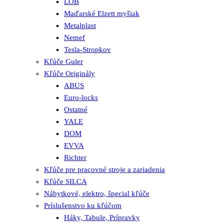
LOB
Maďarské Elzett myšiak
Metalplast
Nemef
Tesla-Stropkov
Kľúče Guler
Kľúče Originály
ABUS
Euro-locks
Ostatné
YALE
DOM
EVVA
Richter
Kľúče pre pracovné stroje a zariadenia
Kľúče SILCA
Nábytkové, elektro, špecial kľúče
Príslušenstvo ku kľúčom
Háky, Tabule, Prípravky