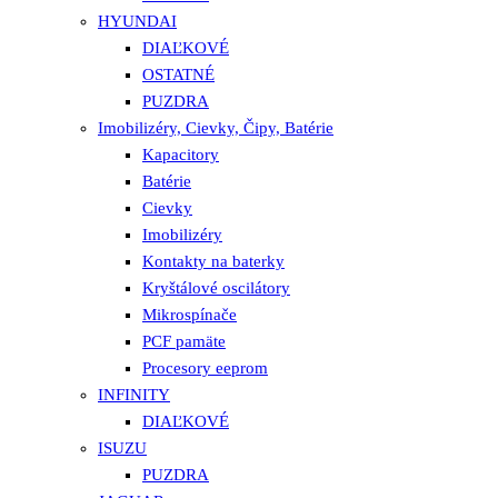
HYUNDAI
DIAĽKOVÉ
OSTATNÉ
PUZDRA
Imobilizéry, Cievky, Čipy, Batérie
Kapacitory
Batérie
Cievky
Imobilizéry
Kontakty na baterky
Kryštálové oscilátory
Mikrospínače
PCF pamäte
Procesory eeprom
INFINITY
DIAĽKOVÉ
ISUZU
PUZDRA