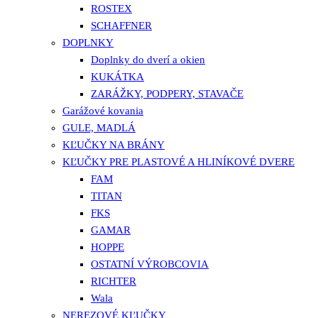
ROSTEX
SCHAFFNER
DOPLNKY
Doplnky do dverí a okien
KUKÁTKA
ZARÁŽKY, PODPERY, STAVAČE
Garážové kovania
GULE, MADLÁ
KĽUČKY NA BRÁNY
KĽUČKY PRE PLASTOVÉ A HLINÍKOVÉ DVERE
FAM
TITAN
FKS
GAMAR
HOPPE
OSTATNÍ VÝROBCOVIA
RICHTER
Wala
NEREZOVÉ KĽUČKY