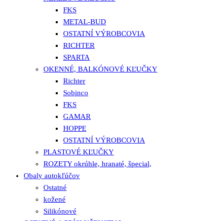
FKS
METAL-BUD
OSTATNÍ VÝROBCOVIA
RICHTER
SPARTA
OKENNÉ, BALKÓNOVÉ KĽUČKY
Richter
Sobinco
FKS
GAMAR
HOPPE
OSTATNÍ VÝROBCOVIA
PLASTOVÉ KĽUČKY
ROZETY okrúhle, hranaté, špecial,
Obaly autokľúčov
Ostatné
kožené
Silikónové