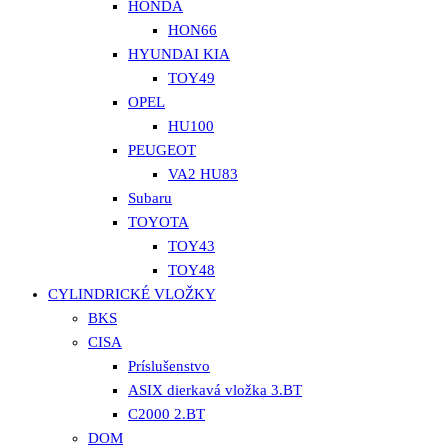
HONDA
HON66
HYUNDAI KIA
TOY49
OPEL
HU100
PEUGEOT
VA2 HU83
Subaru
TOYOTA
TOY43
TOY48
CYLINDRICKÉ VLOŽKY
BKS
CISA
Príslušenstvo
ASIX dierkavá vložka 3.BT
C2000 2.BT
DOM