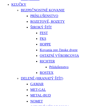
KĽUČKY
BEZPEČNOSTNÉ KOVANIE
PRÍSLUŠENSTVO
ROZETOVÉ, ROZETY
ŠIROKÝ ŠTÍT
FEST
FKS
HOPPE
Kovania pre činske dvere
OSTATNÍ VÝROBCOVIA
RICHTER
Príslušenstvo
ROSTEX
DELENÉ (HRANATÝ ŠTÍT)
GAMAR
MET-GAL
METAL-BUD
NOMET