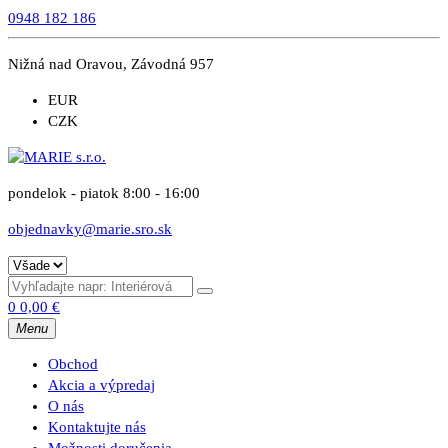
0948 182 186
Nižná nad Oravou, Závodná 957
EUR
CZK
pondelok - piatok 8:00 - 16:00
objednavky@marie.sro.sk
0
0,00
€
Menu
Obchod
Akcia a výpredaj
O nás
Kontaktujte nás