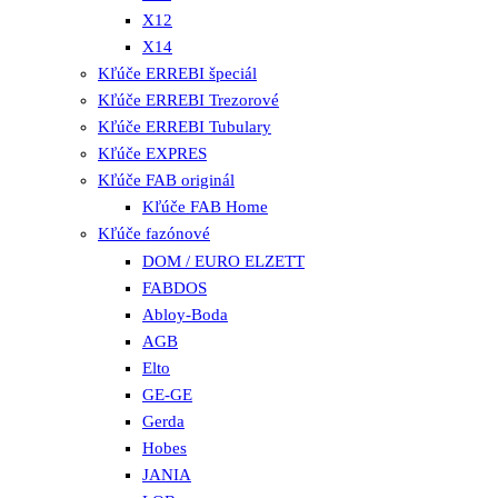
X12
X14
Kľúče ERREBI špeciál
Kľúče ERREBI Trezorové
Kľúče ERREBI Tubulary
Kľúče EXPRES
Kľúče FAB originál
Kľúče FAB Home
Kľúče fazónové
DOM / EURO ELZETT
FABDOS
Abloy-Boda
AGB
Elto
GE-GE
Gerda
Hobes
JANIA