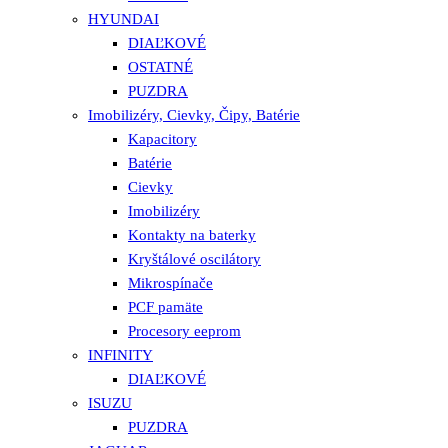
HYUNDAI
DIAĽKOVÉ
OSTATNÉ
PUZDRA
Imobilizéry, Cievky, Čipy, Batérie
Kapacitory
Batérie
Cievky
Imobilizéry
Kontakty na baterky
Kryštálové oscilátory
Mikrospínače
PCF pamäte
Procesory eeprom
INFINITY
DIAĽKOVÉ
ISUZU
PUZDRA