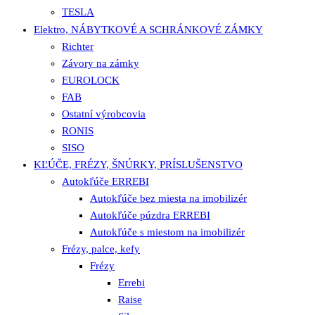
TESLA
Elektro, NÁBYTKOVÉ A SCHRÁNKOVÉ ZÁMKY
Richter
Závory na zámky
EUROLOCK
FAB
Ostatní výrobcovia
RONIS
SISO
KĽÚČE, FRÉZY, ŠNÚRKY, PRÍSLUŠENSTVO
Autokľúče ERREBI
Autokľúče bez miesta na imobilizér
Autokľúče púzdra ERREBI
Autokľúče s miestom na imobilizér
Frézy, palce, kefy
Frézy
Errebi
Raise