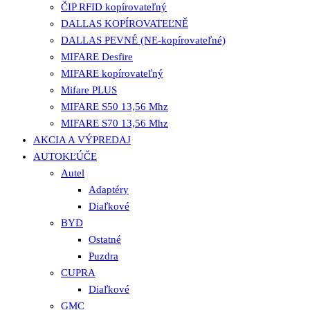
ČIP RFID kopírovateľný
DALLAS KOPÍROVATEĽNĚ
DALLAS PEVNÉ (NE-kopírovateľné)
MIFARE Desfire
MIFARE kopírovateľný
Mifare PLUS
MIFARE S50 13,56 Mhz
MIFARE S70 13,56 Mhz
AKCIA A VÝPREDAJ
AUTOKĽÚČE
Autel
Adaptéry
Diaľkové
BYD
Ostatné
Puzdra
CUPRA
Diaľkové
GMC