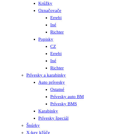
Krúžky
Označovače
Errebi
Iné
Richter
Popisky
CZ
Errebi
Iné
Richter
Prívesky a karabinky
Auto prívesky
Ostatné
Prívesky auto BM
Prívesky BMS
Karabinky
Prívesky špeciál
Šnúrky
X-key kľúče