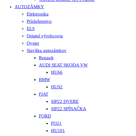
AUTOZÁMKY
Elektronika
Príslušenstvo
ELS
Ostatní výrobcovia
Oyster
Stavítka autozámkov
Renault
AUDI SEAT SKODA VW
HU66
BMW
HU92
FIAT
SIP22 DVERE
SIP22 SPÍNAČKA
FORD
FO21
HU101