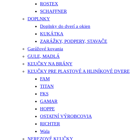
ROSTEX
SCHAFFNER
DOPLNKY
Doplnky do dverí a okien
KUKÁTKA
ZARÁŽKY, PODPERY, STAVAČE
Garážové kovania
GULE, MADLÁ
KĽUČKY NA BRÁNY
KĽUČKY PRE PLASTOVÉ A HLINÍKOVÉ DVERE
FAM
TITAN
FKS
GAMAR
HOPPE
OSTATNÍ VÝROBCOVIA
RICHTER
Wala
NEREZOVÉ KĽUČKY