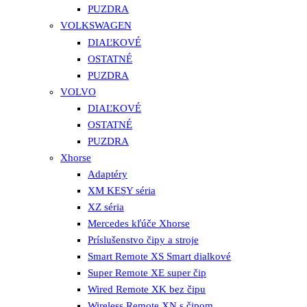
PUZDRA
VOLKSWAGEN
DIAĽKOVÉ
OSTATNÉ
PUZDRA
VOLVO
DIAĽKOVÉ
OSTATNÉ
PUZDRA
Xhorse
Adaptéry
XM KESY séria
XZ séria
Mercedes kľúče Xhorse
Príslušenstvo čipy a stroje
Smart Remote XS Smart dialkové
Super Remote XE super čip
Wired Remote XK bez čipu
Wireless Remote XN s čipom