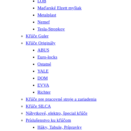
LOB
Maďarské Elzett myšiak
Metalplast
Nemef
Tesla-Stropkov
Kľúče Guler
Kľúče Originály
ABUS
Euro-locks
Ostatné
YALE
DOM
EVVA
Richter
Kľúče pre pracovné stroje a zariadenia
Kľúče SILCA
Nábytkové, elektro, špecial kľúče
Príslušenstvo ku kľúčom
Háky, Tabule, Prípravky