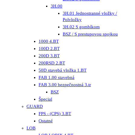
3H.00
3H.01 Jednostranné vložky /
Polvložky
3H.02 S gombíkom
BSZ / S prestupovou spojkou
1000 4.BT
100D 2.BT
200D 3.BT
200RSD 2.BT
50D stavebá vložka 1.BT
FAB 1.00 stavebná
FAB 3.00 bezpečnostná 3.tr
BSZ
Špecial
GUARD
FPS - (CPS) 3.BT
Ostatné
LOB