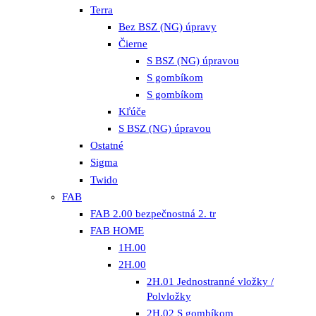
Terra
Bez BSZ (NG) úpravy
Čierne
S BSZ (NG) úpravou
S gombíkom
S gombíkom
Kľúče
S BSZ (NG) úpravou
Ostatné
Sigma
Twido
FAB
FAB 2.00 bezpečnostná 2. tr
FAB HOME
1H.00
2H.00
2H.01 Jednostranné vložky /
Polvložky
2H.02 S gombíkom