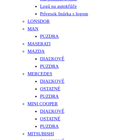
Logá na autokľúče
Prívesok šnúrka s logom
LONSDOR
MAN
PUZDRA
MASERATI
MAZDA
DIAĽKOVÉ
PUZDRA
MERCEDES
DIAĽKOVÉ
OSTATNÉ
PUZDRA
MINI COOPER
DIAĽKOVÉ
OSTATNÉ
PUZDRA
MITSUBISHI