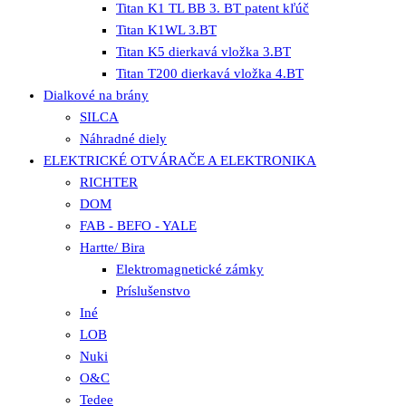
Titan K1 TL BB 3. BT patent kľúč
Titan K1WL 3.BT
Titan K5 dierkavá vložka 3.BT
Titan T200 dierkavá vložka 4.BT
Dialkové na brány
SILCA
Náhradné diely
ELEKTRICKÉ OTVÁRAČE A ELEKTRONIKA
RICHTER
DOM
FAB - BEFO - YALE
Hartte/ Bira
Elektromagnetické zámky
Príslušenstvo
Iné
LOB
Nuki
O&C
Tedee