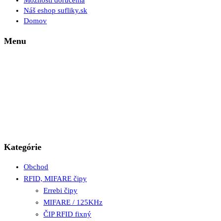
Možnosti doručenia
Náš eshop sufliky.sk
Domov
Menu
Kategórie
Obchod
RFID, MIFARE čipy
Errebi čipy
MIFARE / 125KHz
ČIP RFID fixný