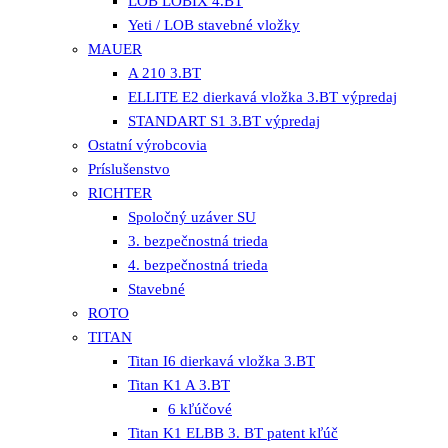
LOB LOBIX 4.BT
Yeti / LOB stavebné vložky
MAUER
A 210 3.BT
ELLITE E2 dierkavá vložka 3.BT výpredaj
STANDART S1 3.BT výpredaj
Ostatní výrobcovia
Príslušenstvo
RICHTER
Spoločný uzáver SU
3. bezpečnostná trieda
4. bezpečnostná trieda
Stavebné
ROTO
TITAN
Titan I6 dierkavá vložka 3.BT
Titan K1 A 3.BT
6 kľúčové
Titan K1 ELBB 3. BT patent kľúč