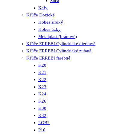
Silca
Kefy
Kľúče Dozické
Hobes široký
Hobes úzky
Metalplast (bránové)
Kľúče ERREBI Cylindrické dierkavé
Kľúče ERREBI Cylindrické zubaté
Kľúče ERREBI farebné
K20
K21
K22
K23
K24
K26
K30
K32
LOB2
P10