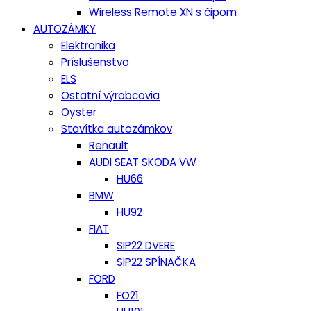
Wireless Remote XN s čipom
AUTOZÁMKY
Elektronika
Príslušenstvo
ELS
Ostatní výrobcovia
Oyster
Stavítka autozámkov
Renault
AUDI SEAT SKODA VW
HU66
BMW
HU92
FIAT
SIP22 DVERE
SIP22 SPÍNAČKA
FORD
FO21