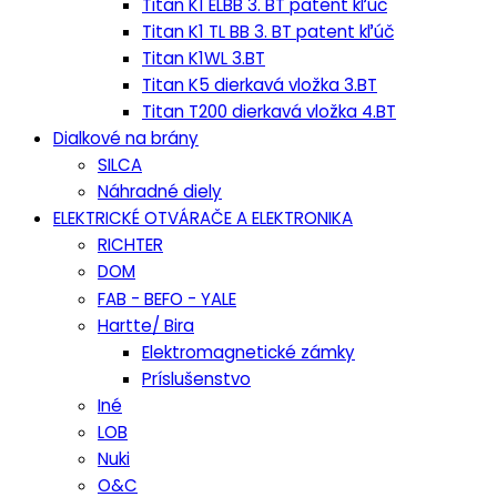
Titan K1 ELBB 3. BT patent kľúč
Titan K1 TL BB 3. BT patent kľúč
Titan K1WL 3.BT
Titan K5 dierkavá vložka 3.BT
Titan T200 dierkavá vložka 4.BT
Dialkové na brány
SILCA
Náhradné diely
ELEKTRICKÉ OTVÁRAČE A ELEKTRONIKA
RICHTER
DOM
FAB - BEFO - YALE
Hartte/ Bira
Elektromagnetické zámky
Príslušenstvo
Iné
LOB
Nuki
O&C