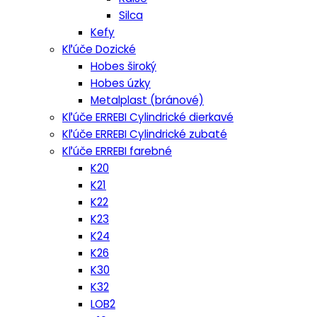
Silca
Kefy
Kľúče Dozické
Hobes široký
Hobes úzky
Metalplast (bránové)
Kľúče ERREBI Cylindrické dierkavé
Kľúče ERREBI Cylindrické zubaté
Kľúče ERREBI farebné
K20
K21
K22
K23
K24
K26
K30
K32
LOB2