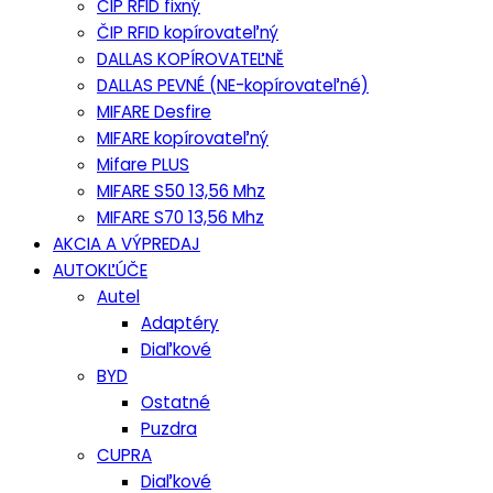
ČIP RFID fixný
ČIP RFID kopírovateľný
DALLAS KOPÍROVATEĽNĚ
DALLAS PEVNÉ (NE-kopírovateľné)
MIFARE Desfire
MIFARE kopírovateľný
Mifare PLUS
MIFARE S50 13,56 Mhz
MIFARE S70 13,56 Mhz
AKCIA A VÝPREDAJ
AUTOKĽÚČE
Autel
Adaptéry
Diaľkové
BYD
Ostatné
Puzdra
CUPRA
Diaľkové