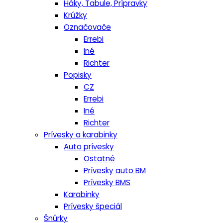
Háky, Tabule, Prípravky
Krúžky
Označovače
Errebi
Iné
Richter
Popisky
CZ
Errebi
Iné
Richter
Prívesky a karabinky
Auto prívesky
Ostatné
Prívesky auto BM
Prívesky BMS
Karabinky
Prívesky špeciál
Šnúrky