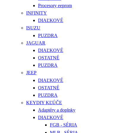
Procesory eeprom
INFINITY
DIAĽKOVÉ
ISUZU
PUZDRA
JAGUAR
DIAĽKOVÉ
OSTATNÉ
PUZDRA
JEEP
DIAĽKOVÉ
OSTATNÉ
PUZDRA
KEYDIY KĽÚČE
Adaptéry a doplnky
DIAĽKOVÉ
FGB - SÉRIA
MLB - SÉRIA