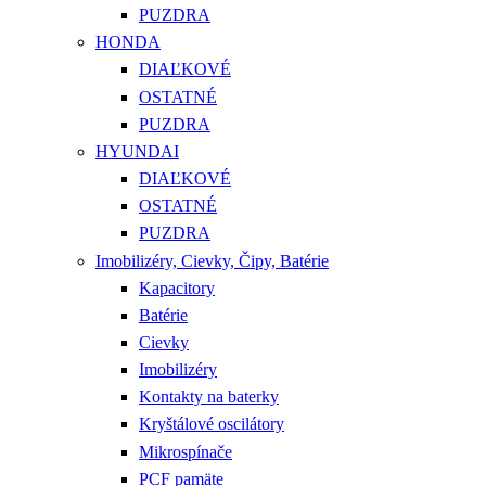
PUZDRA
HONDA
DIAĽKOVÉ
OSTATNÉ
PUZDRA
HYUNDAI
DIAĽKOVÉ
OSTATNÉ
PUZDRA
Imobilizéry, Cievky, Čipy, Batérie
Kapacitory
Batérie
Cievky
Imobilizéry
Kontakty na baterky
Kryštálové oscilátory
Mikrospínače
PCF pamäte