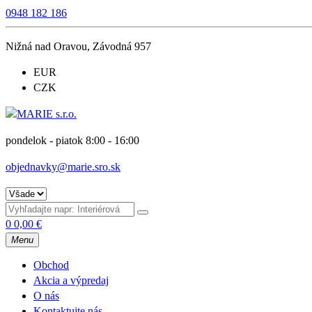
0948 182 186
Nižná nad Oravou, Závodná 957
EUR
CZK
pondelok - piatok 8:00 - 16:00
objednavky@marie.sro.sk
0
0,00
€
Menu
Obchod
Akcia a výpredaj
O nás
Kontaktujte nás