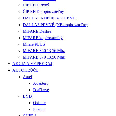
ČIP RFID fixný
ČIP RFID kopírovateľný
DALLAS KOPÍROVATEĽNĚ
DALLAS PEVNÉ (NE-kopírovateľné)
MIFARE Desfire
MIFARE kopírovateľný
Mifare PLUS
MIFARE S50 13,56 Mhz
MIFARE S70 13,56 Mhz
AKCIA A VÝPREDAJ
AUTOKĽÚČE
Autel
Adaptéry
Diaľkové
BYD
Ostatné
Puzdra
CUPRA