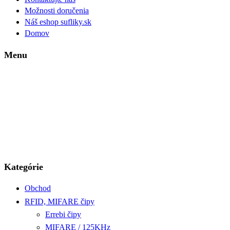
Možnosti doručenia
Náš eshop sufliky.sk
Domov
Menu
Kategórie
Obchod
RFID, MIFARE čipy
Errebi čipy
MIFARE / 125KHz