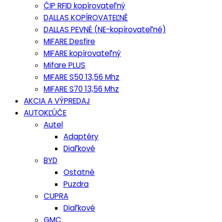
ČIP RFID kopírovateľný
DALLAS KOPÍROVATEĽNĚ
DALLAS PEVNÉ (NE-kopírovateľné)
MIFARE Desfire
MIFARE kopírovateľný
Mifare PLUS
MIFARE S50 13,56 Mhz
MIFARE S70 13,56 Mhz
AKCIA A VÝPREDAJ
AUTOKĽÚČE
Autel
Adaptéry
Diaľkové
BYD
Ostatné
Puzdra
CUPRA
Diaľkové
GMC