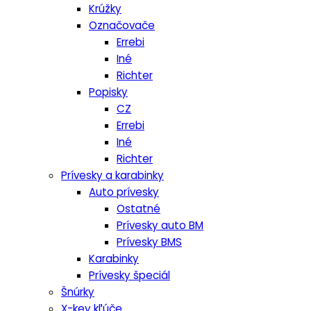
Krúžky
Označovače
Errebi
Iné
Richter
Popisky
CZ
Errebi
Iné
Richter
Prívesky a karabinky
Auto prívesky
Ostatné
Prívesky auto BM
Prívesky BMS
Karabinky
Prívesky špeciál
Šnúrky
X-key kľúče