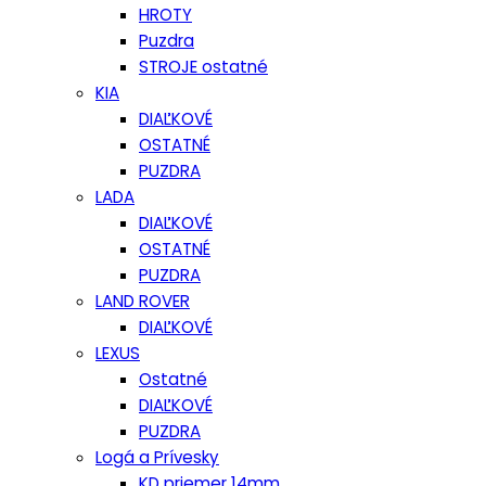
HROTY
Puzdra
STROJE ostatné
KIA
DIAĽKOVÉ
OSTATNÉ
PUZDRA
LADA
DIAĽKOVÉ
OSTATNÉ
PUZDRA
LAND ROVER
DIAĽKOVÉ
LEXUS
Ostatné
DIAĽKOVÉ
PUZDRA
Logá a Prívesky
KD priemer 14mm