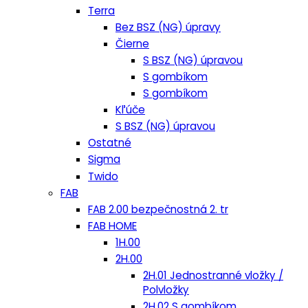
Terra
Bez BSZ (NG) úpravy
Čierne
S BSZ (NG) úpravou
S gombíkom
S gombíkom
Kľúče
S BSZ (NG) úpravou
Ostatné
Sigma
Twido
FAB
FAB 2.00 bezpečnostná 2. tr
FAB HOME
1H.00
2H.00
2H.01 Jednostranné vložky /
Polvložky
2H.02 S gombíkom