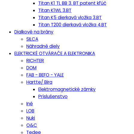
Titan K1 TL BB 3. BT patent kľúč
Titan K1WL 3.BT
Titan K5 dierkavá vložka 3.BT
Titan T200 dierkavá vložka 4.BT
Dialkové na brány
SILCA
Náhradné diely
ELEKTRICKÉ OTVÁRAČE A ELEKTRONIKA
RICHTER
DOM
FAB - BEFO - YALE
Hartte/ Bira
Elektromagnetické zámky
Príslušenstvo
Iné
LOB
Nuki
O&C
Tedee