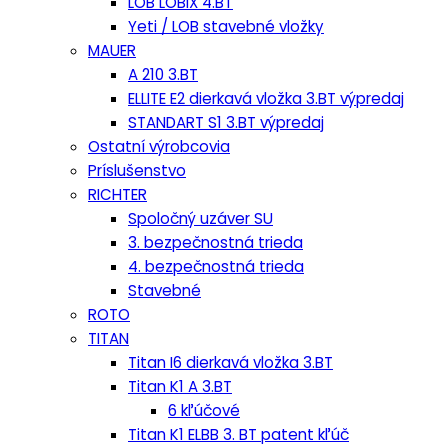
LOB LOBIX 4.BT
Yeti / LOB stavebné vložky
MAUER
A 210 3.BT
ELLITE E2 dierkavá vložka 3.BT výpredaj
STANDART S1 3.BT výpredaj
Ostatní výrobcovia
Príslušenstvo
RICHTER
Spoločný uzáver SU
3. bezpečnostná trieda
4. bezpečnostná trieda
Stavebné
ROTO
TITAN
Titan I6 dierkavá vložka 3.BT
Titan K1 A 3.BT
6 kľúčové
Titan K1 ELBB 3. BT patent kľúč