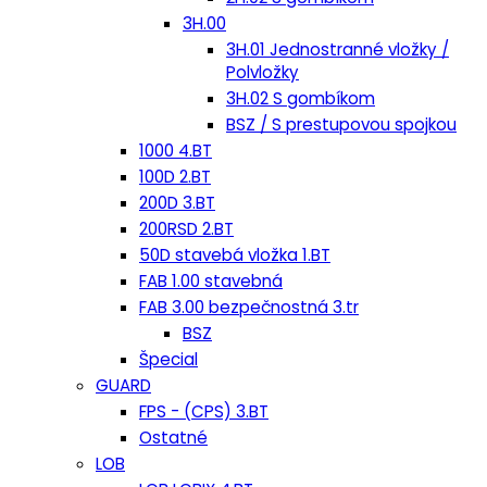
3H.00
3H.01 Jednostranné vložky /
Polvložky
3H.02 S gombíkom
BSZ / S prestupovou spojkou
1000 4.BT
100D 2.BT
200D 3.BT
200RSD 2.BT
50D stavebá vložka 1.BT
FAB 1.00 stavebná
FAB 3.00 bezpečnostná 3.tr
BSZ
Špecial
GUARD
FPS - (CPS) 3.BT
Ostatné
LOB