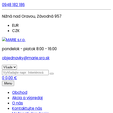
0948 182 186
Nižná nad Oravou, Závodná 957
EUR
CZK
pondelok - piatok 8:00 - 16:00
objednavky@marie.sro.sk
0
0,00
€
Menu
Obchod
Akcia a výpredaj
O nás
Kontaktujte nás