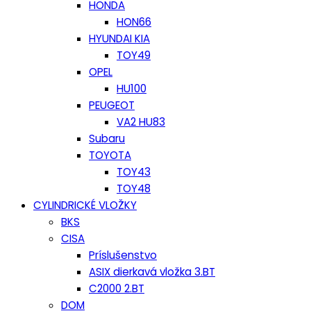
HONDA
HON66
HYUNDAI KIA
TOY49
OPEL
HU100
PEUGEOT
VA2 HU83
Subaru
TOYOTA
TOY43
TOY48
CYLINDRICKÉ VLOŽKY
BKS
CISA
Príslušenstvo
ASIX dierkavá vložka 3.BT
C2000 2.BT
DOM