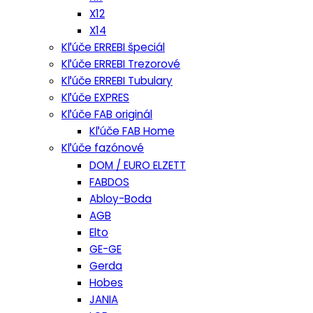
X12
X14
Kľúče ERREBI špeciál
Kľúče ERREBI Trezorové
Kľúče ERREBI Tubulary
Kľúče EXPRES
Kľúče FAB originál
Kľúče FAB Home
Kľúče fazónové
DOM / EURO ELZETT
FABDOS
Abloy-Boda
AGB
Elto
GE-GE
Gerda
Hobes
JANIA