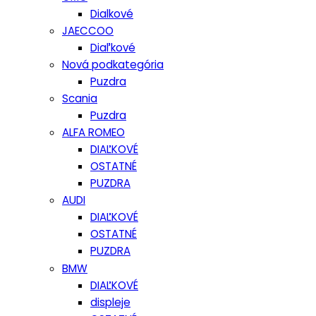
Dialkové
JAECCOO
Diaľkové
Nová podkategória
Puzdra
Scania
Puzdra
ALFA ROMEO
DIAĽKOVÉ
OSTATNÉ
PUZDRA
AUDI
DIAĽKOVÉ
OSTATNÉ
PUZDRA
BMW
DIAĽKOVÉ
displeje