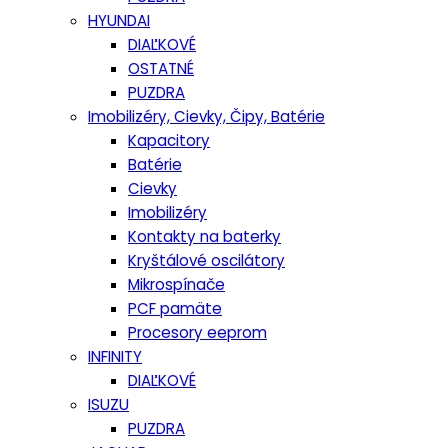
HYUNDAI
DIAĽKOVÉ
OSTATNÉ
PUZDRA
Imobilizéry, Cievky, Čipy, Batérie
Kapacitory
Batérie
Cievky
Imobilizéry
Kontakty na baterky
Kryštálové oscilátory
Mikrospínače
PCF pamäte
Procesory eeprom
INFINITY
DIAĽKOVÉ
ISUZU
PUZDRA