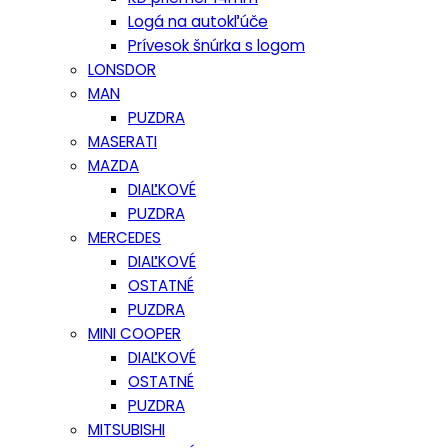
Logá na autokľúče
Prívesok šnúrka s logom
LONSDOR
MAN
PUZDRA
MASERATI
MAZDA
DIAĽKOVÉ
PUZDRA
MERCEDES
DIAĽKOVÉ
OSTATNÉ
PUZDRA
MINI COOPER
DIAĽKOVÉ
OSTATNÉ
PUZDRA
MITSUBISHI