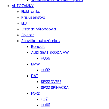
AUTOZÁMKY
Elektronika
Príslušenstvo
ELS
Ostatní výrobcovia
Oyster
Stavítka autozámkov
Renault
AUDI SEAT SKODA VW
HU66
BMW
HU92
FIAT
SIP22 DVERE
SIP22 SPÍNAČKA
FORD
FO21
HU101