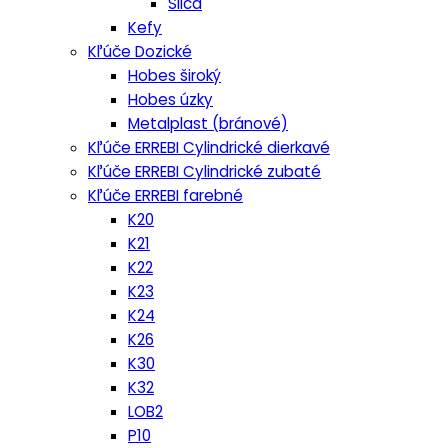
Silca
Kefy
Kľúče Dozické
Hobes široký
Hobes úzky
Metalplast (bránové)
Kľúče ERREBI Cylindrické dierkavé
Kľúče ERREBI Cylindrické zubaté
Kľúče ERREBI farebné
K20
K21
K22
K23
K24
K26
K30
K32
LOB2
P10