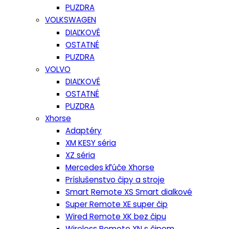
PUZDRA
VOLKSWAGEN
DIAĽKOVÉ
OSTATNÉ
PUZDRA
VOLVO
DIAĽKOVÉ
OSTATNÉ
PUZDRA
Xhorse
Adaptéry
XM KESY séria
XZ séria
Mercedes kľúče Xhorse
Príslušenstvo čipy a stroje
Smart Remote XS Smart dialkové
Super Remote XE super čip
Wired Remote XK bez čipu
Wireless Remote XN s čipom