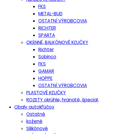
FKS
METAL-BUD
OSTATNÍ VÝROBCOVIA
RICHTER
SPARTA
OKENNÉ, BALKÓNOVÉ KĽUČKY
Richter
Sobinco
FKS
GAMAR
HOPPE
OSTATNÍ VÝROBCOVIA
PLASTOVÉ KĽUČKY
ROZETY okrúhle, hranaté, špecial,
Obaly autokľúčov
Ostatné
kožené
Silikónové