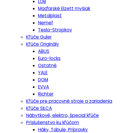
LOB
Maďarské Elzett myšiak
Metalplast
Nemef
Tesla-Stropkov
Kľúče Guler
Kľúče Originály
ABUS
Euro-locks
Ostatné
YALE
DOM
EVVA
Richter
Kľúče pre pracovné stroje a zariadenia
Kľúče SILCA
Nábytkové, elektro, špecial kľúče
Príslušenstvo ku kľúčom
Háky, Tabule, Prípravky