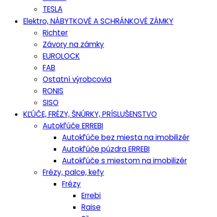
TESLA
Elektro, NÁBYTKOVÉ A SCHRÁNKOVÉ ZÁMKY
Richter
Závory na zámky
EUROLOCK
FAB
Ostatní výrobcovia
RONIS
SISO
KĽÚČE, FRÉZY, ŠNÚRKY, PRÍSLUŠENSTVO
Autokľúče ERREBI
Autokľúče bez miesta na imobilizér
Autokľúče púzdra ERREBI
Autokľúče s miestom na imobilizér
Frézy, palce, kefy
Frézy
Errebi
Raise