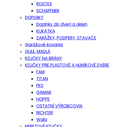
ROSTEX
SCHAFFNER
DOPLNKY
Doplnky do dverí a okien
KUKÁTKA
ZARÁŽKY, PODPERY, STAVAČE
Garážové kovania
GULE, MADLÁ
KĽUČKY NA BRÁNY
KĽUČKY PRE PLASTOVÉ A HLINÍKOVÉ DVERE
FAM
TITAN
FKS
GAMAR
HOPPE
OSTATNÍ VÝROBCOVIA
RICHTER
Wala
NEREZOVÉ KĽUČKY