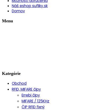
Možnosti doručenia
Náš eshop sufliky.sk
Domov
Menu
Kategórie
Obchod
RFID, MIFARE čipy
Errebi čipy
MIFARE / 125KHz
ČIP RFID fixný