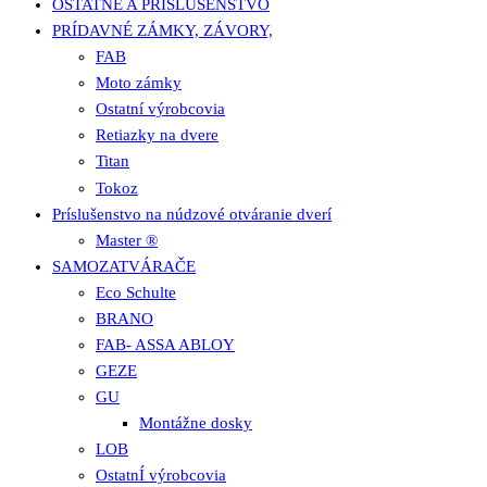
OSTATNÉ A PRÍSLUŠENSTVO
PRÍDAVNÉ ZÁMKY, ZÁVORY,
FAB
Moto zámky
Ostatní výrobcovia
Retiazky na dvere
Titan
Tokoz
Príslušenstvo na núdzové otváranie dverí
Master ®
SAMOZATVÁRAČE
Eco Schulte
BRANO
FAB- ASSA ABLOY
GEZE
GU
Montážne dosky
LOB
OstatnÍ výrobcovia