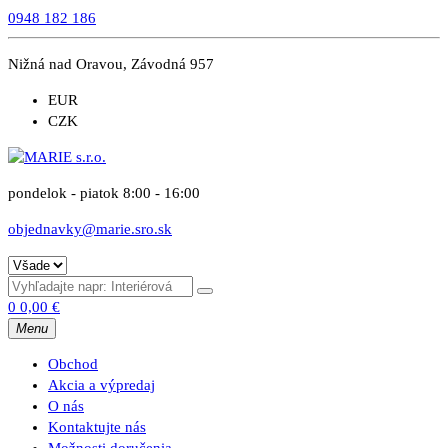
0948 182 186
Nižná nad Oravou, Závodná 957
EUR
CZK
pondelok - piatok 8:00 - 16:00
objednavky@marie.sro.sk
0
0,00
€
Menu
Obchod
Akcia a výpredaj
O nás
Kontaktujte nás