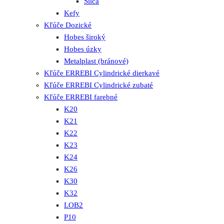
Silca
Kefy
Kľúče Dozické
Hobes široký
Hobes úzky
Metalplast (bránové)
Kľúče ERREBI Cylindrické dierkavé
Kľúče ERREBI Cylindrické zubaté
Kľúče ERREBI farebné
K20
K21
K22
K23
K24
K26
K30
K32
LOB2
P10