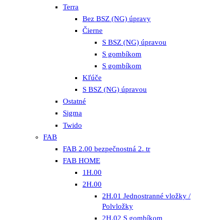
Terra
Bez BSZ (NG) úpravy
Čierne
S BSZ (NG) úpravou
S gombíkom
S gombíkom
Kľúče
S BSZ (NG) úpravou
Ostatné
Sigma
Twido
FAB
FAB 2.00 bezpečnostná 2. tr
FAB HOME
1H.00
2H.00
2H.01 Jednostranné vložky /
Polvložky
2H.02 S gombíkom