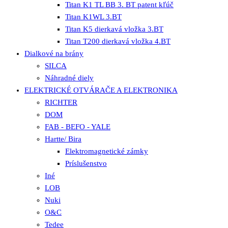
Titan K1 TL BB 3. BT patent kľúč
Titan K1WL 3.BT
Titan K5 dierkavá vložka 3.BT
Titan T200 dierkavá vložka 4.BT
Dialkové na brány
SILCA
Náhradné diely
ELEKTRICKÉ OTVÁRAČE A ELEKTRONIKA
RICHTER
DOM
FAB - BEFO - YALE
Hartte/ Bira
Elektromagnetické zámky
Príslušenstvo
Iné
LOB
Nuki
O&C
Tedee