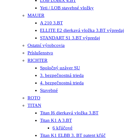
LOB LOBIX 4.BT
Yeti / LOB stavebné vložky
MAUER
A 210 3.BT
ELLITE E2 dierkavá vložka 3.BT výpredaj
STANDART S1 3.BT výpredaj
Ostatní výrobcovia
Príslušenstvo
RICHTER
Spoločný uzáver SU
3. bezpečnostná trieda
4. bezpečnostná trieda
Stavebné
ROTO
TITAN
Titan I6 dierkavá vložka 3.BT
Titan K1 A 3.BT
6 kľúčové
Titan K1 ELBB 3. BT patent kľúč