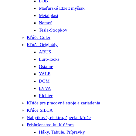
LOB
Maďarské Elzett myšiak
Metalplast
Nemef
Tesla-Stropkov
Kľúče Guler
Kľúče Originály
ABUS
Euro-locks
Ostatné
YALE
DOM
EVVA
Richter
Kľúče pre pracovné stroje a zariadenia
Kľúče SILCA
Nábytkové, elektro, špecial kľúče
Príslušenstvo ku kľúčom
Háky, Tabule, Prípravky