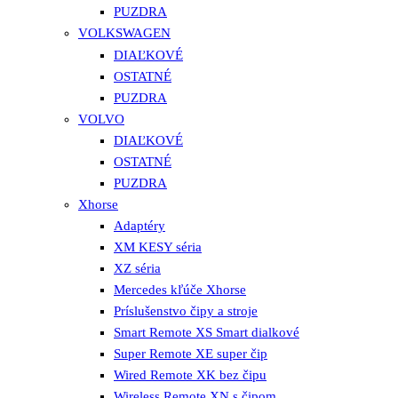
PUZDRA
VOLKSWAGEN
DIAĽKOVÉ
OSTATNÉ
PUZDRA
VOLVO
DIAĽKOVÉ
OSTATNÉ
PUZDRA
Xhorse
Adaptéry
XM KESY séria
XZ séria
Mercedes kľúče Xhorse
Príslušenstvo čipy a stroje
Smart Remote XS Smart dialkové
Super Remote XE super čip
Wired Remote XK bez čipu
Wireless Remote XN s čipom