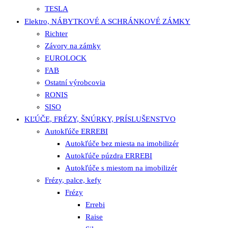
TESLA
Elektro, NÁBYTKOVÉ A SCHRÁNKOVÉ ZÁMKY
Richter
Závory na zámky
EUROLOCK
FAB
Ostatní výrobcovia
RONIS
SISO
KĽÚČE, FRÉZY, ŠNÚRKY, PRÍSLUŠENSTVO
Autokľúče ERREBI
Autokľúče bez miesta na imobilizér
Autokľúče púzdra ERREBI
Autokľúče s miestom na imobilizér
Frézy, palce, kefy
Frézy
Errebi
Raise