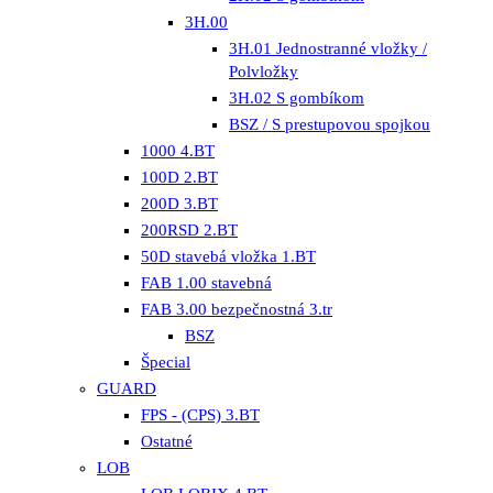
3H.00
3H.01 Jednostranné vložky /
Polvložky
3H.02 S gombíkom
BSZ / S prestupovou spojkou
1000 4.BT
100D 2.BT
200D 3.BT
200RSD 2.BT
50D stavebá vložka 1.BT
FAB 1.00 stavebná
FAB 3.00 bezpečnostná 3.tr
BSZ
Špecial
GUARD
FPS - (CPS) 3.BT
Ostatné
LOB