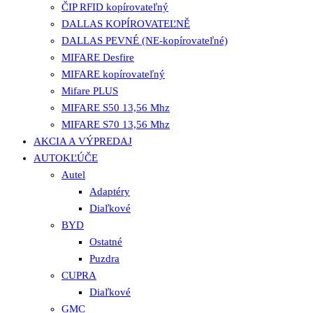
ČIP RFID kopírovateľný
DALLAS KOPÍROVATEĽNĚ
DALLAS PEVNÉ (NE-kopírovateľné)
MIFARE Desfire
MIFARE kopírovateľný
Mifare PLUS
MIFARE S50 13,56 Mhz
MIFARE S70 13,56 Mhz
AKCIA A VÝPREDAJ
AUTOKĽÚČE
Autel
Adaptéry
Diaľkové
BYD
Ostatné
Puzdra
CUPRA
Diaľkové
GMC