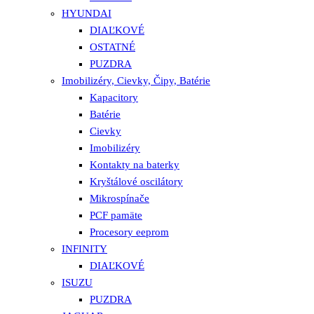
HYUNDAI
DIAĽKOVÉ
OSTATNÉ
PUZDRA
Imobilizéry, Cievky, Čipy, Batérie
Kapacitory
Batérie
Cievky
Imobilizéry
Kontakty na baterky
Kryštálové oscilátory
Mikrospínače
PCF pamäte
Procesory eeprom
INFINITY
DIAĽKOVÉ
ISUZU
PUZDRA