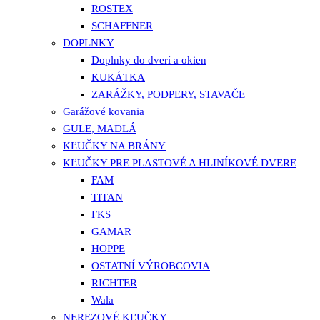
ROSTEX
SCHAFFNER
DOPLNKY
Doplnky do dverí a okien
KUKÁTKA
ZARÁŽKY, PODPERY, STAVAČE
Garážové kovania
GULE, MADLÁ
KĽUČKY NA BRÁNY
KĽUČKY PRE PLASTOVÉ A HLINÍKOVÉ DVERE
FAM
TITAN
FKS
GAMAR
HOPPE
OSTATNÍ VÝROBCOVIA
RICHTER
Wala
NEREZOVÉ KĽUČKY