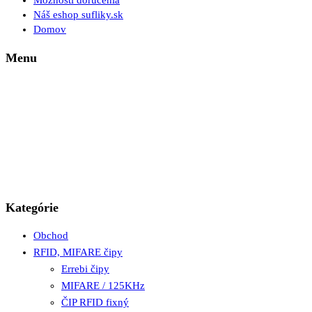
Možnosti doručenia
Náš eshop sufliky.sk
Domov
Menu
Kategórie
Obchod
RFID, MIFARE čipy
Errebi čipy
MIFARE / 125KHz
ČIP RFID fixný