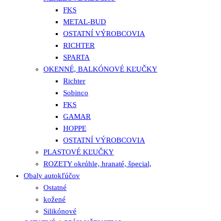
FKS
METAL-BUD
OSTATNÍ VÝROBCOVIA
RICHTER
SPARTA
OKENNÉ, BALKÓNOVÉ KĽUČKY
Richter
Sobinco
FKS
GAMAR
HOPPE
OSTATNÍ VÝROBCOVIA
PLASTOVÉ KĽUČKY
ROZETY okrúhle, hranaté, špecial,
Obaly autokľúčov
Ostatné
kožené
Silikónové