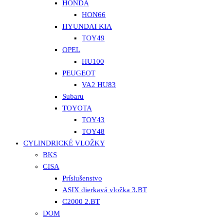
HONDA
HON66
HYUNDAI KIA
TOY49
OPEL
HU100
PEUGEOT
VA2 HU83
Subaru
TOYOTA
TOY43
TOY48
CYLINDRICKÉ VLOŽKY
BKS
CISA
Príslušenstvo
ASIX dierkavá vložka 3.BT
C2000 2.BT
DOM