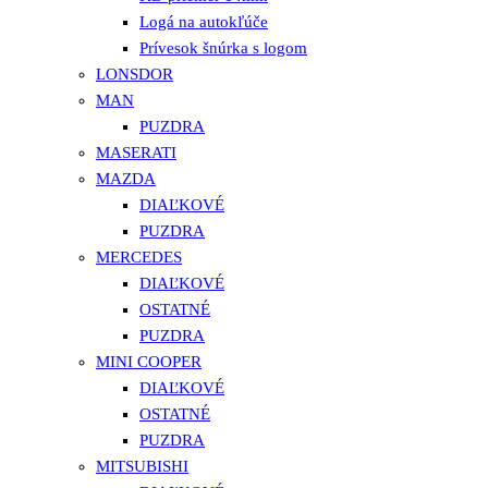
Logá na autokľúče
Prívesok šnúrka s logom
LONSDOR
MAN
PUZDRA
MASERATI
MAZDA
DIAĽKOVÉ
PUZDRA
MERCEDES
DIAĽKOVÉ
OSTATNÉ
PUZDRA
MINI COOPER
DIAĽKOVÉ
OSTATNÉ
PUZDRA
MITSUBISHI