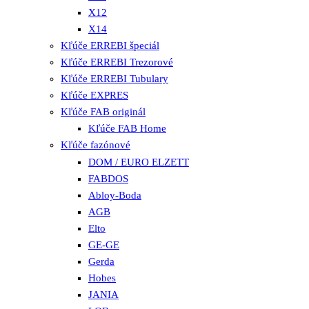
X12
X14
Kľúče ERREBI špeciál
Kľúče ERREBI Trezorové
Kľúče ERREBI Tubulary
Kľúče EXPRES
Kľúče FAB originál
Kľúče FAB Home
Kľúče fazónové
DOM / EURO ELZETT
FABDOS
Abloy-Boda
AGB
Elto
GE-GE
Gerda
Hobes
JANIA