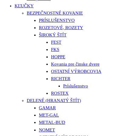
KĽUČKY
BEZPEČNOSTNÉ KOVANIE
PRÍSLUŠENSTVO
ROZETOVÉ, ROZETY
ŠIROKÝ ŠTÍT
FEST
FKS
HOPPE
Kovania pre činske dvere
OSTATNÍ VÝROBCOVIA
RICHTER
Príslušenstvo
ROSTEX
DELENÉ (HRANATÝ ŠTÍT)
GAMAR
MET-GAL
METAL-BUD
NOMET