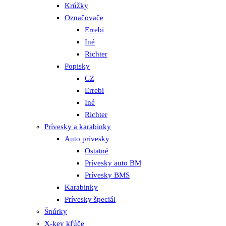
Krúžky
Označovače
Errebi
Iné
Richter
Popisky
CZ
Errebi
Iné
Richter
Prívesky a karabinky
Auto prívesky
Ostatné
Prívesky auto BM
Prívesky BMS
Karabinky
Prívesky špeciál
Šnúrky
X-key kľúče