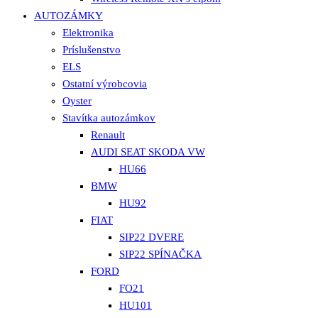
AUTOZÁMKY
Elektronika
Príslušenstvo
ELS
Ostatní výrobcovia
Oyster
Stavítka autozámkov
Renault
AUDI SEAT SKODA VW
HU66
BMW
HU92
FIAT
SIP22 DVERE
SIP22 SPÍNAČKA
FORD
FO21
HU101