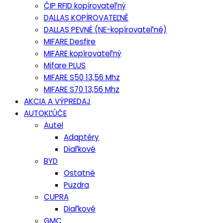
ČIP RFID kopírovateľný
DALLAS KOPÍROVATEĽNĚ
DALLAS PEVNÉ (NE-kopírovateľné)
MIFARE Desfire
MIFARE kopírovateľný
Mifare PLUS
MIFARE S50 13,56 Mhz
MIFARE S70 13,56 Mhz
AKCIA A VÝPREDAJ
AUTOKĽÚČE
Autel
Adaptéry
Diaľkové
BYD
Ostatné
Puzdra
CUPRA
Diaľkové
GMC