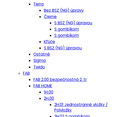
Terra
Bez BSZ (NG) úpravy
Čierne
S BSZ (NG) úpravou
S gombíkom
S gombíkom
Kľúče
S BSZ (NG) úpravou
Ostatné
Sigma
Twido
FAB
FAB 2.00 bezpečnostná 2. tr
FAB HOME
1H.00
2H.00
2H.01 Jednostranné vložky /
Polvložky
2H.02 S gombíkom