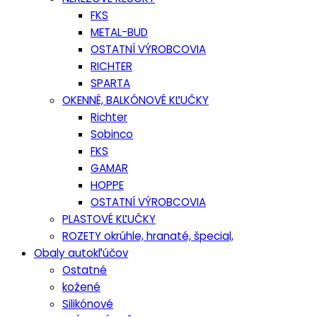
FKS
METAL-BUD
OSTATNÍ VÝROBCOVIA
RICHTER
SPARTA
OKENNÉ, BALKÓNOVÉ KĽUČKY
Richter
Sobinco
FKS
GAMAR
HOPPE
OSTATNÍ VÝROBCOVIA
PLASTOVÉ KĽUČKY
ROZETY okrúhle, hranaté, špecial,
Obaly autokľúčov
Ostatné
kožené
Silikónové