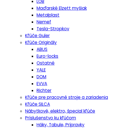
LOB
Maďarské Elzett myšiak
Metalplast
Nemef
Tesla-Stropkov
Kľúče Guler
Kľúče Originály
ABUS
Euro-locks
Ostatné
YALE
DOM
EVVA
Richter
Kľúče pre pracovné stroje a zariadenia
Kľúče SILCA
Nábytkové, elektro, špecial kľúče
Príslušenstvo ku kľúčom
Háky, Tabule, Prípravky