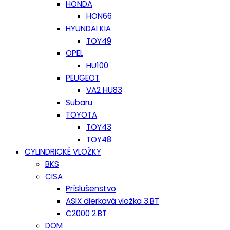
HONDA
HON66
HYUNDAI KIA
TOY49
OPEL
HU100
PEUGEOT
VA2 HU83
Subaru
TOYOTA
TOY43
TOY48
CYLINDRICKÉ VLOŽKY
BKS
CISA
Príslušenstvo
ASIX dierkavá vložka 3.BT
C2000 2.BT
DOM