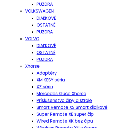
PUZDRA
VOLKSWAGEN
DIAĽKOVÉ
OSTATNÉ
PUZDRA
VOLVO
DIAĽKOVÉ
OSTATNÉ
PUZDRA
Xhorse
Adaptéry
XM KESY séria
XZ séria
Mercedes kľúče Xhorse
Príslušenstvo čipy a stroje
Smart Remote XS Smart dialkové
Super Remote XE super čip
Wired Remote XK bez čipu
Wireless Remote XN s čipom