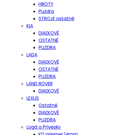
HROTY
Puzdra
STROJE ostatné
KIA
DIAĽKOVÉ
OSTATNÉ
PUZDRA
LADA
DIAĽKOVÉ
OSTATNÉ
PUZDRA
LAND ROVER
DIAĽKOVÉ
LEXUS
Ostatné
DIAĽKOVÉ
PUZDRA
Logá a Prívesky
KD priemer 14mm