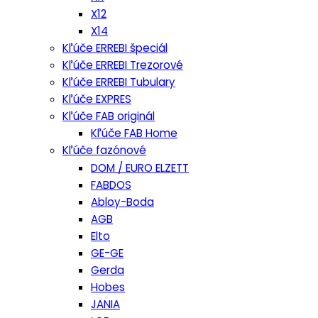
X12
X14
Kľúče ERREBI špeciál
Kľúče ERREBI Trezorové
Kľúče ERREBI Tubulary
Kľúče EXPRES
Kľúče FAB originál
Kľúče FAB Home
Kľúče fazónové
DOM / EURO ELZETT
FABDOS
Abloy-Boda
AGB
Elto
GE-GE
Gerda
Hobes
JANIA