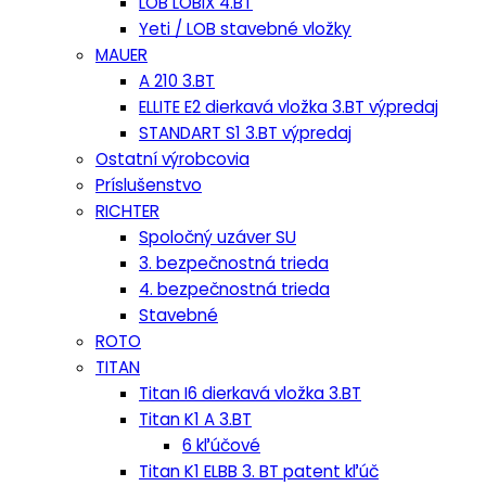
LOB LOBIX 4.BT
Yeti / LOB stavebné vložky
MAUER
A 210 3.BT
ELLITE E2 dierkavá vložka 3.BT výpredaj
STANDART S1 3.BT výpredaj
Ostatní výrobcovia
Príslušenstvo
RICHTER
Spoločný uzáver SU
3. bezpečnostná trieda
4. bezpečnostná trieda
Stavebné
ROTO
TITAN
Titan I6 dierkavá vložka 3.BT
Titan K1 A 3.BT
6 kľúčové
Titan K1 ELBB 3. BT patent kľúč