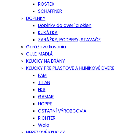
ROSTEX
SCHAFFNER
DOPLNKY
Doplnky do dverí a okien
KUKÁTKA
ZARÁŽKY, PODPERY, STAVAČE
Garážové kovania
GULE, MADLÁ
KĽUČKY NA BRÁNY
KĽUČKY PRE PLASTOVÉ A HLINÍKOVÉ DVERE
FAM
TITAN
FKS
GAMAR
HOPPE
OSTATNÍ VÝROBCOVIA
RICHTER
Wala
NEREZOVÉ KĽUČKY