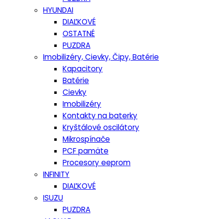
HYUNDAI
DIAĽKOVÉ
OSTATNÉ
PUZDRA
Imobilizéry, Cievky, Čipy, Batérie
Kapacitory
Batérie
Cievky
Imobilizéry
Kontakty na baterky
Kryštálové oscilátory
Mikrospínače
PCF pamäte
Procesory eeprom
INFINITY
DIAĽKOVÉ
ISUZU
PUZDRA