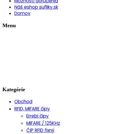
Možnosti doručenia
Náš eshop sufliky.sk
Domov
Menu
Kategórie
Obchod
RFID, MIFARE čipy
Errebi čipy
MIFARE / 125KHz
ČIP RFID fixný