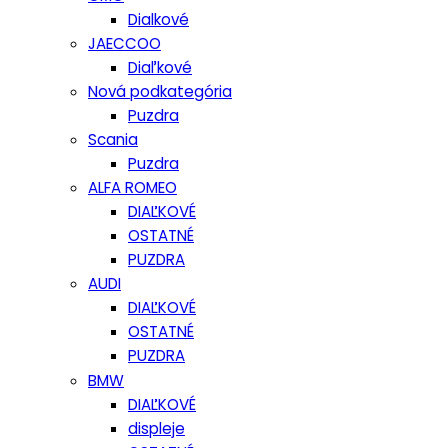
Dialkové
JAECCOO
Diaľkové
Nová podkategória
Puzdra
Scania
Puzdra
ALFA ROMEO
DIAĽKOVÉ
OSTATNÉ
PUZDRA
AUDI
DIAĽKOVÉ
OSTATNÉ
PUZDRA
BMW
DIAĽKOVÉ
displeje