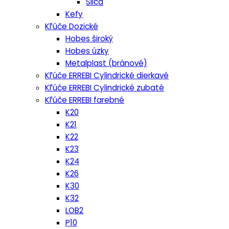
Silca
Kefy
Kľúče Dozické
Hobes široký
Hobes úzky
Metalplast (bránové)
Kľúče ERREBI Cylindrické dierkavé
Kľúče ERREBI Cylindrické zubaté
Kľúče ERREBI farebné
K20
K21
K22
K23
K24
K26
K30
K32
LOB2
P10