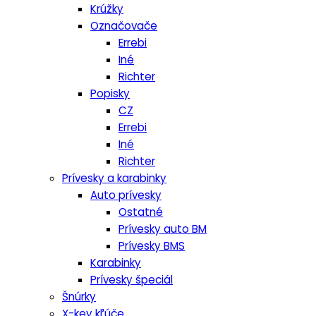
Krúžky
Označovače
Errebi
Iné
Richter
Popisky
CZ
Errebi
Iné
Richter
Prívesky a karabinky
Auto prívesky
Ostatné
Prívesky auto BM
Prívesky BMS
Karabinky
Prívesky špeciál
Šnúrky
X-key kľúče