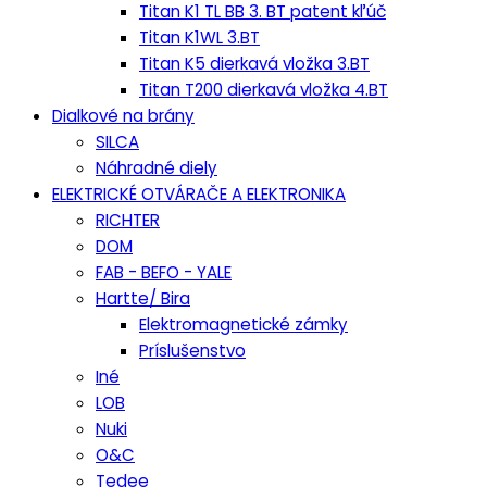
Titan K1 TL BB 3. BT patent kľúč
Titan K1WL 3.BT
Titan K5 dierkavá vložka 3.BT
Titan T200 dierkavá vložka 4.BT
Dialkové na brány
SILCA
Náhradné diely
ELEKTRICKÉ OTVÁRAČE A ELEKTRONIKA
RICHTER
DOM
FAB - BEFO - YALE
Hartte/ Bira
Elektromagnetické zámky
Príslušenstvo
Iné
LOB
Nuki
O&C
Tedee