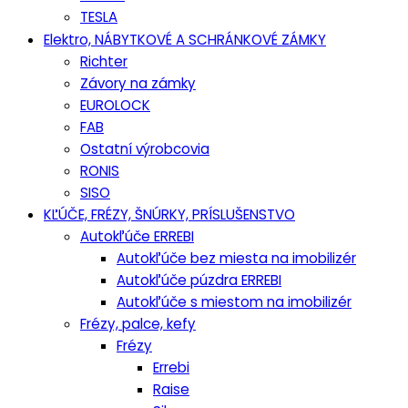
TESLA
Elektro, NÁBYTKOVÉ A SCHRÁNKOVÉ ZÁMKY
Richter
Závory na zámky
EUROLOCK
FAB
Ostatní výrobcovia
RONIS
SISO
KĽÚČE, FRÉZY, ŠNÚRKY, PRÍSLUŠENSTVO
Autokľúče ERREBI
Autokľúče bez miesta na imobilizér
Autokľúče púzdra ERREBI
Autokľúče s miestom na imobilizér
Frézy, palce, kefy
Frézy
Errebi
Raise