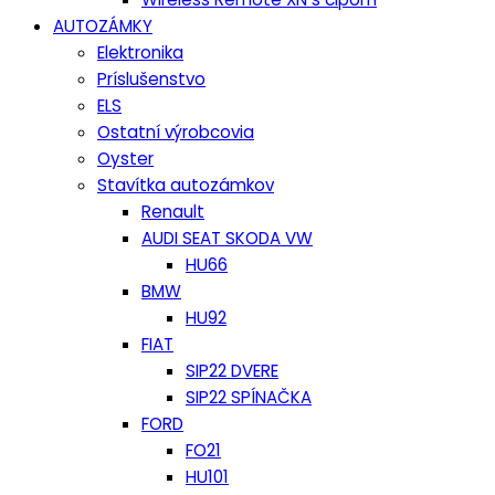
AUTOZÁMKY
Elektronika
Príslušenstvo
ELS
Ostatní výrobcovia
Oyster
Stavítka autozámkov
Renault
AUDI SEAT SKODA VW
HU66
BMW
HU92
FIAT
SIP22 DVERE
SIP22 SPÍNAČKA
FORD
FO21
HU101