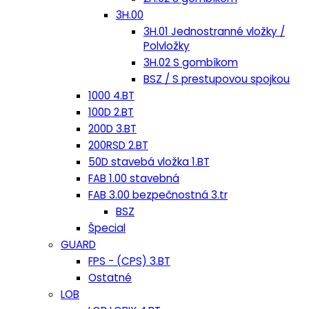
3H.00
3H.01 Jednostranné vložky /
Polvložky
3H.02 S gombíkom
BSZ / S prestupovou spojkou
1000 4.BT
100D 2.BT
200D 3.BT
200RSD 2.BT
50D stavebá vložka 1.BT
FAB 1.00 stavebná
FAB 3.00 bezpečnostná 3.tr
BSZ
Špecial
GUARD
FPS - (CPS) 3.BT
Ostatné
LOB