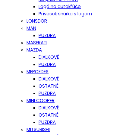
Logá na autokľúče
Prívesok šnúrka s logom
LONSDOR
MAN
PUZDRA
MASERATI
MAZDA
DIAĽKOVÉ
PUZDRA
MERCEDES
DIAĽKOVÉ
OSTATNÉ
PUZDRA
MINI COOPER
DIAĽKOVÉ
OSTATNÉ
PUZDRA
MITSUBISHI