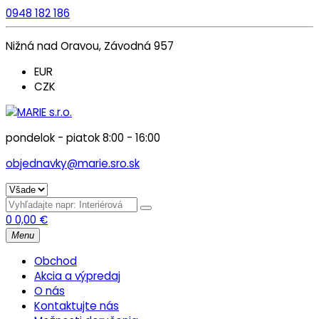
0948 182 186
Nižná nad Oravou, Závodná 957
EUR
CZK
pondelok - piatok 8:00 - 16:00
objednavky@marie.sro.sk
0
0,00
€
Menu
Obchod
Akcia a výpredaj
O nás
Kontaktujte nás