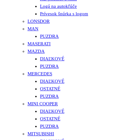
Logá na autokľúče
Prívesok šnúrka s logom
LONSDOR
MAN
PUZDRA
MASERATI
MAZDA
DIAĽKOVÉ
PUZDRA
MERCEDES
DIAĽKOVÉ
OSTATNÉ
PUZDRA
MINI COOPER
DIAĽKOVÉ
OSTATNÉ
PUZDRA
MITSUBISHI