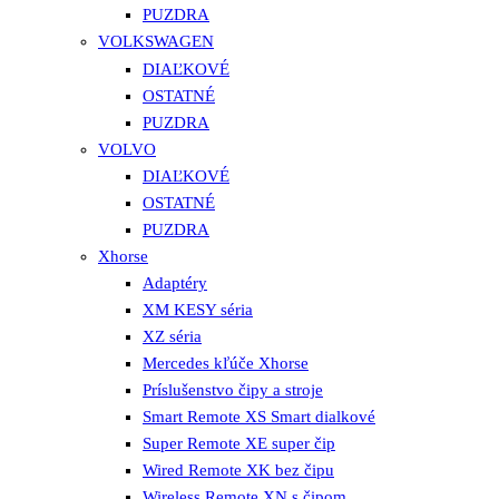
PUZDRA
VOLKSWAGEN
DIAĽKOVÉ
OSTATNÉ
PUZDRA
VOLVO
DIAĽKOVÉ
OSTATNÉ
PUZDRA
Xhorse
Adaptéry
XM KESY séria
XZ séria
Mercedes kľúče Xhorse
Príslušenstvo čipy a stroje
Smart Remote XS Smart dialkové
Super Remote XE super čip
Wired Remote XK bez čipu
Wireless Remote XN s čipom