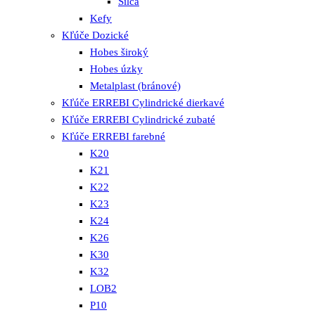
Silca
Kefy
Kľúče Dozické
Hobes široký
Hobes úzky
Metalplast (bránové)
Kľúče ERREBI Cylindrické dierkavé
Kľúče ERREBI Cylindrické zubaté
Kľúče ERREBI farebné
K20
K21
K22
K23
K24
K26
K30
K32
LOB2
P10