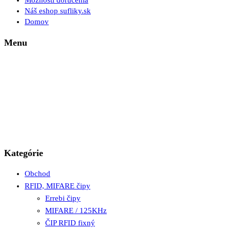
Možnosti doručenia
Náš eshop sufliky.sk
Domov
Menu
Kategórie
Obchod
RFID, MIFARE čipy
Errebi čipy
MIFARE / 125KHz
ČIP RFID fixný