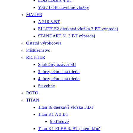
LOB LOBIX 4.BT
Yeti / LOB stavebné vložky
MAUER
A 210 3.BT
ELLITE E2 dierkavá vložka 3.BT výpredaj
STANDART S1 3.BT výpredaj
Ostatní výrobcovia
Príslušenstvo
RICHTER
Spoločný uzáver SU
3. bezpečnostná trieda
4. bezpečnostná trieda
Stavebné
ROTO
TITAN
Titan I6 dierkavá vložka 3.BT
Titan K1 A 3.BT
6 kľúčové
Titan K1 ELBB 3. BT patent kľúč