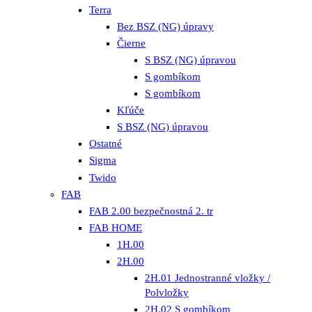
Terra
Bez BSZ (NG) úpravy
Čierne
S BSZ (NG) úpravou
S gombíkom
S gombíkom
Kľúče
S BSZ (NG) úpravou
Ostatné
Sigma
Twido
FAB
FAB 2.00 bezpečnostná 2. tr
FAB HOME
1H.00
2H.00
2H.01 Jednostranné vložky /
Polvložky
2H.02 S gombíkom