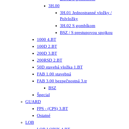
3H.00
3H.01 Jednostranné vložky /
Polvložky
3H.02 S gombíkom
BSZ / S prestupovou spojkou
1000 4.BT
100D 2.BT
200D 3.BT
200RSD 2.BT
50D stavebá vložka 1.BT
FAB 1.00 stavebná
FAB 3.00 bezpečnostná 3.tr
BSZ
Špecial
GUARD
FPS - (CPS) 3.BT
Ostatné
LOB