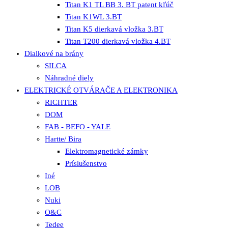
Titan K1 TL BB 3. BT patent kľúč
Titan K1WL 3.BT
Titan K5 dierkavá vložka 3.BT
Titan T200 dierkavá vložka 4.BT
Dialkové na brány
SILCA
Náhradné diely
ELEKTRICKÉ OTVÁRAČE A ELEKTRONIKA
RICHTER
DOM
FAB - BEFO - YALE
Hartte/ Bira
Elektromagnetické zámky
Príslušenstvo
Iné
LOB
Nuki
O&C
Tedee