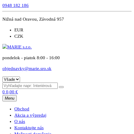
0948 182 186
Nižná nad Oravou, Závodná 957
EUR
CZK
pondelok - piatok 8:00 - 16:00
objednavky@marie.sro.sk
0
0,00
€
Menu
Obchod
Akcia a výpredaj
O nás
Kontaktujte nás