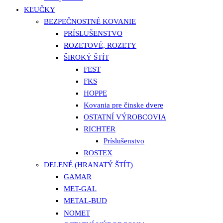
KĽUČKY
BEZPEČNOSTNÉ KOVANIE
PRÍSLUŠENSTVO
ROZETOVÉ, ROZETY
ŠIROKÝ ŠTÍT
FEST
FKS
HOPPE
Kovania pre činske dvere
OSTATNÍ VÝROBCOVIA
RICHTER
Príslušenstvo
ROSTEX
DELENÉ (HRANATÝ ŠTÍT)
GAMAR
MET-GAL
METAL-BUD
NOMET