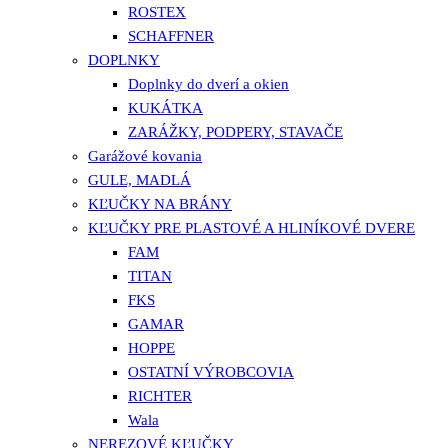
ROSTEX
SCHAFFNER
DOPLNKY
Doplnky do dverí a okien
KUKÁTKA
ZARÁŽKY, PODPERY, STAVAČE
Garážové kovania
GULE, MADLÁ
KĽUČKY NA BRÁNY
KĽUČKY PRE PLASTOVÉ A HLINÍKOVÉ DVERE
FAM
TITAN
FKS
GAMAR
HOPPE
OSTATNÍ VÝROBCOVIA
RICHTER
Wala
NEREZOVÉ KĽUČKY