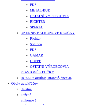
FKS
METAL-BUD
OSTATNÍ VÝROBCOVIA
RICHTER
SPARTA
OKENNÉ, BALKÓNOVÉ KĽUČKY
Richter
Sobinco
FKS
GAMAR
HOPPE
OSTATNÍ VÝROBCOVIA
PLASTOVÉ KĽUČKY
ROZETY okrúhle, hranaté, špecial,
Obaly autokľúčov
Ostatné
kožené
Silikónové