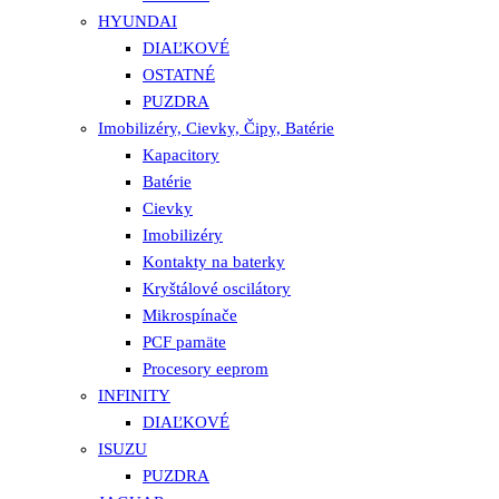
HYUNDAI
DIAĽKOVÉ
OSTATNÉ
PUZDRA
Imobilizéry, Cievky, Čipy, Batérie
Kapacitory
Batérie
Cievky
Imobilizéry
Kontakty na baterky
Kryštálové oscilátory
Mikrospínače
PCF pamäte
Procesory eeprom
INFINITY
DIAĽKOVÉ
ISUZU
PUZDRA