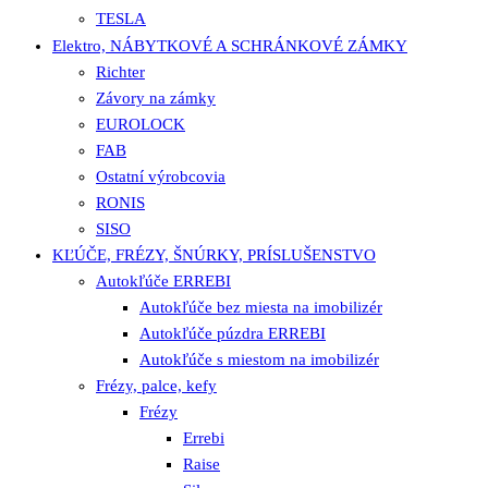
TESLA
Elektro, NÁBYTKOVÉ A SCHRÁNKOVÉ ZÁMKY
Richter
Závory na zámky
EUROLOCK
FAB
Ostatní výrobcovia
RONIS
SISO
KĽÚČE, FRÉZY, ŠNÚRKY, PRÍSLUŠENSTVO
Autokľúče ERREBI
Autokľúče bez miesta na imobilizér
Autokľúče púzdra ERREBI
Autokľúče s miestom na imobilizér
Frézy, palce, kefy
Frézy
Errebi
Raise