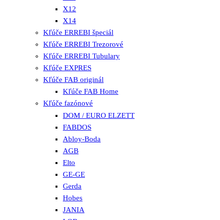
X12
X14
Kľúče ERREBI špeciál
Kľúče ERREBI Trezorové
Kľúče ERREBI Tubulary
Kľúče EXPRES
Kľúče FAB originál
Kľúče FAB Home
Kľúče fazónové
DOM / EURO ELZETT
FABDOS
Abloy-Boda
AGB
Elto
GE-GE
Gerda
Hobes
JANIA