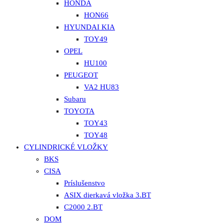
HONDA
HON66
HYUNDAI KIA
TOY49
OPEL
HU100
PEUGEOT
VA2 HU83
Subaru
TOYOTA
TOY43
TOY48
CYLINDRICKÉ VLOŽKY
BKS
CISA
Príslušenstvo
ASIX dierkavá vložka 3.BT
C2000 2.BT
DOM