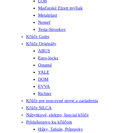
LOB
Maďarské Elzett myšiak
Metalplast
Nemef
Tesla-Stropkov
Kľúče Guler
Kľúče Originály
ABUS
Euro-locks
Ostatné
YALE
DOM
EVVA
Richter
Kľúče pre pracovné stroje a zariadenia
Kľúče SILCA
Nábytkové, elektro, špecial kľúče
Príslušenstvo ku kľúčom
Háky, Tabule, Prípravky