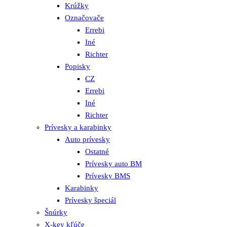
Krúžky
Označovače
Errebi
Iné
Richter
Popisky
CZ
Errebi
Iné
Richter
Prívesky a karabinky
Auto prívesky
Ostatné
Prívesky auto BM
Prívesky BMS
Karabinky
Prívesky špeciál
Šnúrky
X-key kľúče