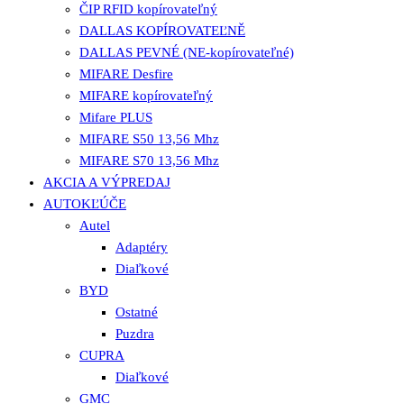
ČIP RFID kopírovateľný
DALLAS KOPÍROVATEĽNĚ
DALLAS PEVNÉ (NE-kopírovateľné)
MIFARE Desfire
MIFARE kopírovateľný
Mifare PLUS
MIFARE S50 13,56 Mhz
MIFARE S70 13,56 Mhz
AKCIA A VÝPREDAJ
AUTOKĽÚČE
Autel
Adaptéry
Diaľkové
BYD
Ostatné
Puzdra
CUPRA
Diaľkové
GMC