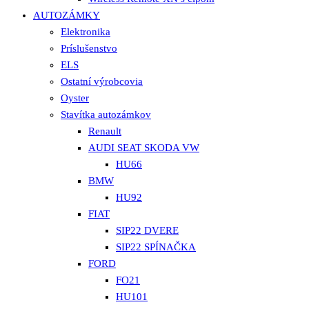
AUTOZÁMKY
Elektronika
Príslušenstvo
ELS
Ostatní výrobcovia
Oyster
Stavítka autozámkov
Renault
AUDI SEAT SKODA VW
HU66
BMW
HU92
FIAT
SIP22 DVERE
SIP22 SPÍNAČKA
FORD
FO21
HU101