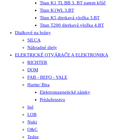
Titan K1 TL BB 3. BT patent kľúč
Titan K1WL 3.BT
Titan K5 dierkavá vložka 3.BT
Titan T200 dierkavá vložka 4.BT
Dialkové na brány
SILCA
Náhradné diely
ELEKTRICKÉ OTVÁRAČE A ELEKTRONIKA
RICHTER
DOM
FAB - BEFO - YALE
Hartte/ Bira
Elektromagnetické zámky
Príslušenstvo
Iné
LOB
Nuki
O&C
Tedee