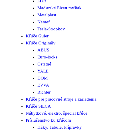
LOB
Maďarské Elzett myšiak
Metalplast
Nemef
Tesla-Stropkov
Kľúče Guler
Kľúče Originály
ABUS
Euro-locks
Ostatné
YALE
DOM
EVVA
Richter
Kľúče pre pracovné stroje a zariadenia
Kľúče SILCA
Nábytkové, elektro, špecial kľúče
Príslušenstvo ku kľúčom
Háky, Tabule, Prípravky