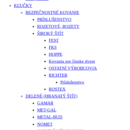
KĽUČKY
BEZPEČNOSTNÉ KOVANIE
PRÍSLUŠENSTVO
ROZETOVÉ, ROZETY
ŠIROKÝ ŠTÍT
FEST
FKS
HOPPE
Kovania pre činske dvere
OSTATNÍ VÝROBCOVIA
RICHTER
Príslušenstvo
ROSTEX
DELENÉ (HRANATÝ ŠTÍT)
GAMAR
MET-GAL
METAL-BUD
NOMET