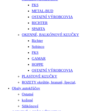
FKS
METAL-BUD
OSTATNÍ VÝROBCOVIA
RICHTER
SPARTA
OKENNÉ, BALKÓNOVÉ KĽUČKY
Richter
Sobinco
FKS
GAMAR
HOPPE
OSTATNÍ VÝROBCOVIA
PLASTOVÉ KĽUČKY
ROZETY okrúhle, hranaté, špecial,
Obaly autokľúčov
Ostatné
kožené
Silikónové