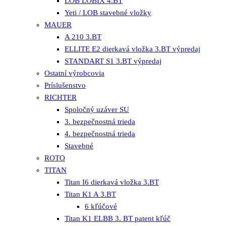
LOB LOBIX 4.BT
Yeti / LOB stavebné vložky
MAUER
A 210 3.BT
ELLITE E2 dierkavá vložka 3.BT výpredaj
STANDART S1 3.BT výpredaj
Ostatní výrobcovia
Príslušenstvo
RICHTER
Spoločný uzáver SU
3. bezpečnostná trieda
4. bezpečnostná trieda
Stavebné
ROTO
TITAN
Titan I6 dierkavá vložka 3.BT
Titan K1 A 3.BT
6 kľúčové
Titan K1 ELBB 3. BT patent kľúč