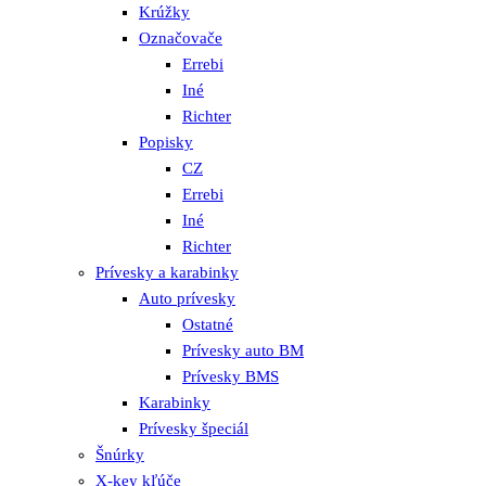
Krúžky
Označovače
Errebi
Iné
Richter
Popisky
CZ
Errebi
Iné
Richter
Prívesky a karabinky
Auto prívesky
Ostatné
Prívesky auto BM
Prívesky BMS
Karabinky
Prívesky špeciál
Šnúrky
X-key kľúče