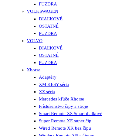
PUZDRA
VOLKSWAGEN
DIAĽKOVÉ
OSTATNÉ
PUZDRA
VOLVO
DIAĽKOVÉ
OSTATNÉ
PUZDRA
Xhorse
Adaptéry
XM KESY séria
XZ séria
Mercedes kľúče Xhorse
Príslušenstvo čipy a stroje
Smart Remote XS Smart dialkové
Super Remote XE super čip
Wired Remote XK bez čipu
Wireless Remote XN s čipom