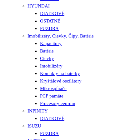
HYUNDAI
DIAĽKOVÉ
OSTATNÉ
PUZDRA
Imobilizéry, Cievky, Čipy, Batérie
Kapacitory
Batérie
Cievky
Imobilizéry
Kontakty na baterky
Kryštálové oscilátory
Mikrospínače
PCF pamäte
Procesory eeprom
INFINITY
DIAĽKOVÉ
ISUZU
PUZDRA