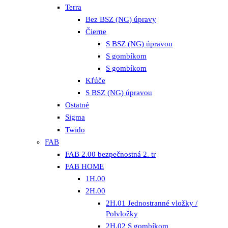
Terra
Bez BSZ (NG) úpravy
Čierne
S BSZ (NG) úpravou
S gombíkom
S gombíkom
Kľúče
S BSZ (NG) úpravou
Ostatné
Sigma
Twido
FAB
FAB 2.00 bezpečnostná 2. tr
FAB HOME
1H.00
2H.00
2H.01 Jednostranné vložky /
Polvložky
2H.02 S gombíkom