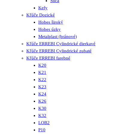
Silca
Kefy
Kľúče Dozické
Hobes široký
Hobes úzky
Metalplast (bránové)
Kľúče ERREBI Cylindrické dierkavé
Kľúče ERREBI Cylindrické zubaté
Kľúče ERREBI farebné
K20
K21
K22
K23
K24
K26
K30
K32
LOB2
P10