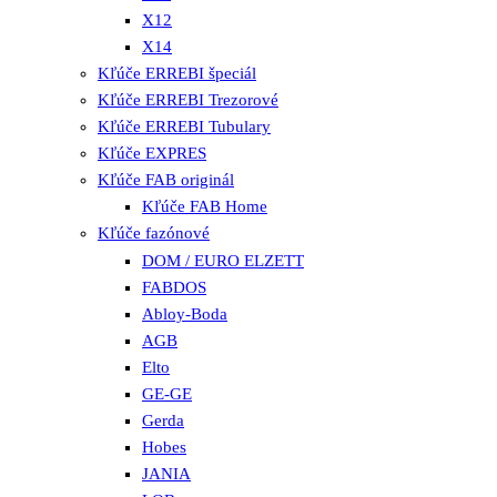
X12
X14
Kľúče ERREBI špeciál
Kľúče ERREBI Trezorové
Kľúče ERREBI Tubulary
Kľúče EXPRES
Kľúče FAB originál
Kľúče FAB Home
Kľúče fazónové
DOM / EURO ELZETT
FABDOS
Abloy-Boda
AGB
Elto
GE-GE
Gerda
Hobes
JANIA