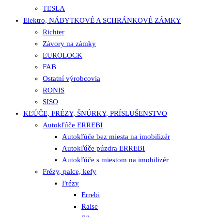
TESLA
Elektro, NÁBYTKOVÉ A SCHRÁNKOVÉ ZÁMKY
Richter
Závory na zámky
EUROLOCK
FAB
Ostatní výrobcovia
RONIS
SISO
KĽÚČE, FRÉZY, ŠNÚRKY, PRÍSLUŠENSTVO
Autokľúče ERREBI
Autokľúče bez miesta na imobilizér
Autokľúče púzdra ERREBI
Autokľúče s miestom na imobilizér
Frézy, palce, kefy
Frézy
Errebi
Raise