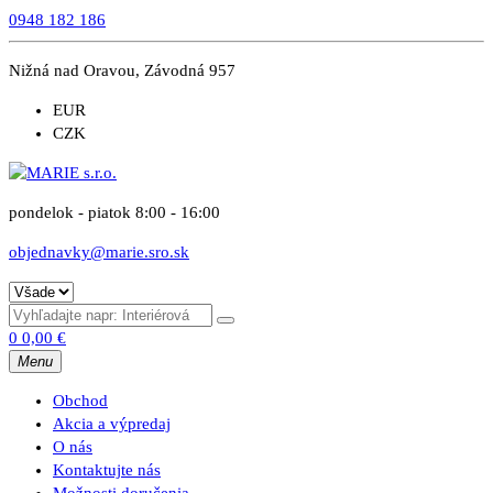
0948 182 186
Nižná nad Oravou, Závodná 957
EUR
CZK
pondelok - piatok 8:00 - 16:00
objednavky@marie.sro.sk
0
0,00
€
Menu
Obchod
Akcia a výpredaj
O nás
Kontaktujte nás