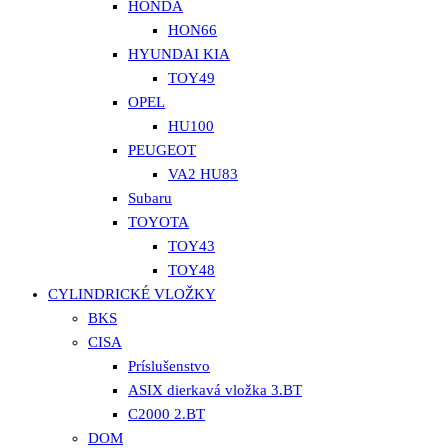
HONDA
HON66
HYUNDAI KIA
TOY49
OPEL
HU100
PEUGEOT
VA2 HU83
Subaru
TOYOTA
TOY43
TOY48
CYLINDRICKÉ VLOŽKY
BKS
CISA
Príslušenstvo
ASIX dierkavá vložka 3.BT
C2000 2.BT
DOM