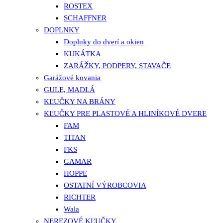
ROSTEX
SCHAFFNER
DOPLNKY
Doplnky do dverí a okien
KUKÁTKA
ZARÁŽKY, PODPERY, STAVAČE
Garážové kovania
GULE, MADLÁ
KĽUČKY NA BRÁNY
KĽUČKY PRE PLASTOVÉ A HLINÍKOVÉ DVERE
FAM
TITAN
FKS
GAMAR
HOPPE
OSTATNÍ VÝROBCOVIA
RICHTER
Wala
NEREZOVÉ KĽUČKY