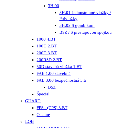
3H.00
3H.01 Jednostranné vložky /
Polvložky
3H.02 S gombíkom
BSZ / S prestupovou spojkou
1000 4.BT
100D 2.BT
200D 3.BT
200RSD 2.BT
50D stavebá vložka 1.BT
FAB 1.00 stavebná
FAB 3.00 bezpečnostná 3.tr
BSZ
Špecial
GUARD
FPS - (CPS) 3.BT
Ostatné
LOB