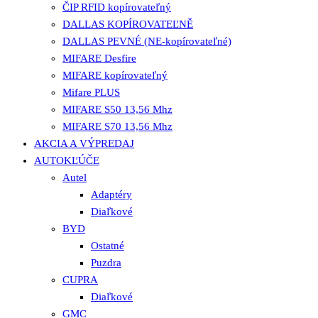
ČIP RFID kopírovateľný
DALLAS KOPÍROVATEĽNĚ
DALLAS PEVNÉ (NE-kopírovateľné)
MIFARE Desfire
MIFARE kopírovateľný
Mifare PLUS
MIFARE S50 13,56 Mhz
MIFARE S70 13,56 Mhz
AKCIA A VÝPREDAJ
AUTOKĽÚČE
Autel
Adaptéry
Diaľkové
BYD
Ostatné
Puzdra
CUPRA
Diaľkové
GMC