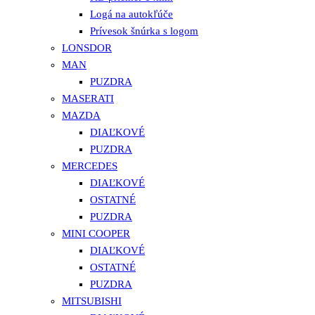
Logá na autokľúče
Prívesok šnúrka s logom
LONSDOR
MAN
PUZDRA
MASERATI
MAZDA
DIAĽKOVÉ
PUZDRA
MERCEDES
DIAĽKOVÉ
OSTATNÉ
PUZDRA
MINI COOPER
DIAĽKOVÉ
OSTATNÉ
PUZDRA
MITSUBISHI