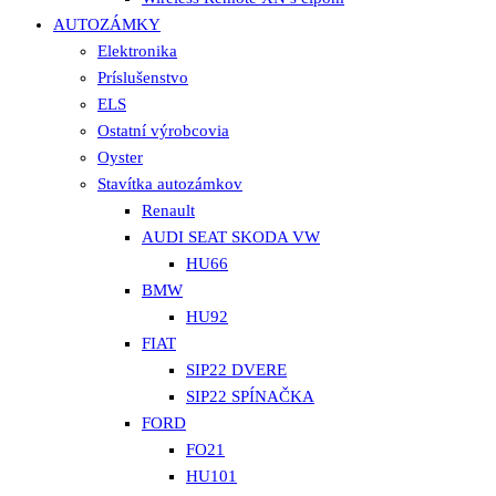
AUTOZÁMKY
Elektronika
Príslušenstvo
ELS
Ostatní výrobcovia
Oyster
Stavítka autozámkov
Renault
AUDI SEAT SKODA VW
HU66
BMW
HU92
FIAT
SIP22 DVERE
SIP22 SPÍNAČKA
FORD
FO21
HU101