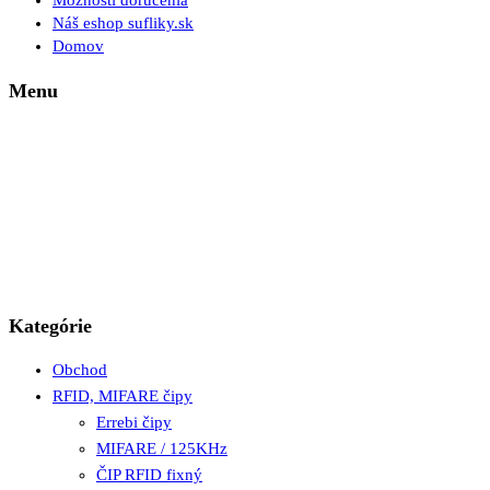
Možnosti doručenia
Náš eshop sufliky.sk
Domov
Menu
Kategórie
Obchod
RFID, MIFARE čipy
Errebi čipy
MIFARE / 125KHz
ČIP RFID fixný