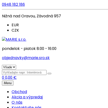
0948 182 186
Nižná nad Oravou, Závodná 957
EUR
CZK
pondelok - piatok 8:00 - 16:00
objednavky@marie.sro.sk
0
0,00
€
Menu
Obchod
Akcia a výpredaj
O nás
Kontaktujte nás