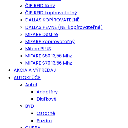
ČIP RFID fixný
ČIP RFID kopírovateľný
DALLAS KOPÍROVATEĽNĚ
DALLAS PEVNÉ (NE-kopírovateľné)
MIFARE Desfire
MIFARE kopírovateľný
Mifare PLUS
MIFARE S50 13,56 Mhz
MIFARE S70 13,56 Mhz
AKCIA A VÝPREDAJ
AUTOKĽÚČE
Autel
Adaptéry
Diaľkové
BYD
Ostatné
Puzdra
CUPRA