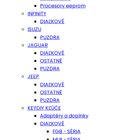
Procesory eeprom
INFINITY
DIAĽKOVÉ
ISUZU
PUZDRA
JAGUAR
DIAĽKOVÉ
OSTATNÉ
PUZDRA
JEEP
DIAĽKOVÉ
OSTATNÉ
PUZDRA
KEYDIY KĽÚČE
Adaptéry a doplnky
DIAĽKOVÉ
FGB - SÉRIA
MLB - SÉRIA