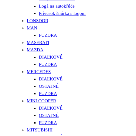
Logá na autokľúče
Prívesok šnúrka s logom
LONSDOR
MAN
PUZDRA
MASERATI
MAZDA
DIAĽKOVÉ
PUZDRA
MERCEDES
DIAĽKOVÉ
OSTATNÉ
PUZDRA
MINI COOPER
DIAĽKOVÉ
OSTATNÉ
PUZDRA
MITSUBISHI