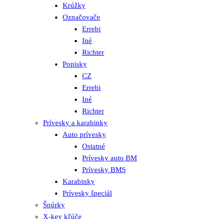
Krúžky
Označovače
Errebi
Iné
Richter
Popisky
CZ
Errebi
Iné
Richter
Prívesky a karabinky
Auto prívesky
Ostatné
Prívesky auto BM
Prívesky BMS
Karabinky
Prívesky špeciál
Šnúrky
X-key kľúče