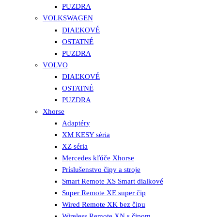
PUZDRA
VOLKSWAGEN
DIAĽKOVÉ
OSTATNÉ
PUZDRA
VOLVO
DIAĽKOVÉ
OSTATNÉ
PUZDRA
Xhorse
Adaptéry
XM KESY séria
XZ séria
Mercedes kľúče Xhorse
Príslušenstvo čipy a stroje
Smart Remote XS Smart dialkové
Super Remote XE super čip
Wired Remote XK bez čipu
Wireless Remote XN s čipom