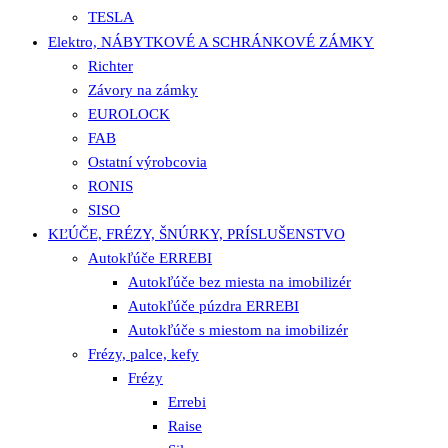
TESLA
Elektro, NÁBYTKOVÉ A SCHRÁNKOVÉ ZÁMKY
Richter
Závory na zámky
EUROLOCK
FAB
Ostatní výrobcovia
RONIS
SISO
KĽÚČE, FRÉZY, ŠNÚRKY, PRÍSLUŠENSTVO
Autokľúče ERREBI
Autokľúče bez miesta na imobilizér
Autokľúče púzdra ERREBI
Autokľúče s miestom na imobilizér
Frézy, palce, kefy
Frézy
Errebi
Raise