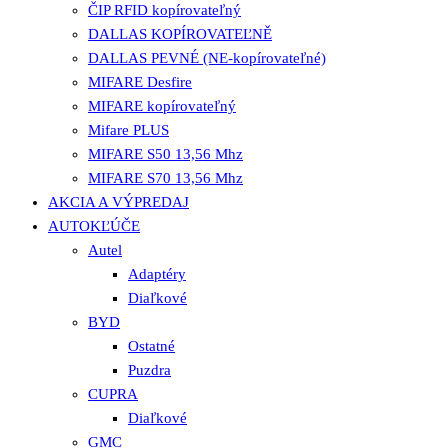
ČIP RFID kopírovateľný
DALLAS KOPÍROVATEĽNĚ
DALLAS PEVNÉ (NE-kopírovateľné)
MIFARE Desfire
MIFARE kopírovateľný
Mifare PLUS
MIFARE S50 13,56 Mhz
MIFARE S70 13,56 Mhz
AKCIA A VÝPREDAJ
AUTOKĽÚČE
Autel
Adaptéry
Diaľkové
BYD
Ostatné
Puzdra
CUPRA
Diaľkové
GMC