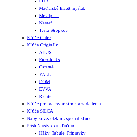
LOB
Maďarské Elzett myšiak
Metalplast
Nemef
Tesla-Stropkov
Kľúče Guler
Kľúče Originály
ABUS
Euro-locks
Ostatné
YALE
DOM
EVVA
Richter
Kľúče pre pracovné stroje a zariadenia
Kľúče SILCA
Nábytkové, elektro, špecial kľúče
Príslušenstvo ku kľúčom
Háky, Tabule, Prípravky