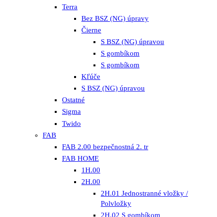
Terra
Bez BSZ (NG) úpravy
Čierne
S BSZ (NG) úpravou
S gombíkom
S gombíkom
Kľúče
S BSZ (NG) úpravou
Ostatné
Sigma
Twido
FAB
FAB 2.00 bezpečnostná 2. tr
FAB HOME
1H.00
2H.00
2H.01 Jednostranné vložky /
Polvložky
2H.02 S gombíkom