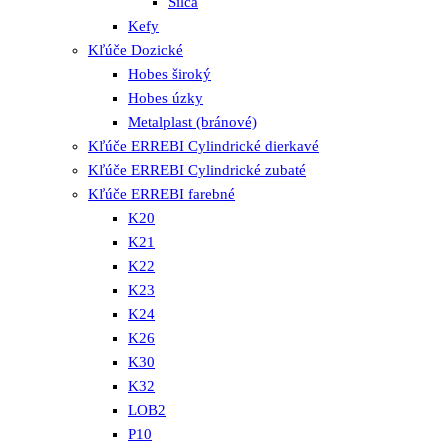
Silca
Kefy
Kľúče Dozické
Hobes široký
Hobes úzky
Metalplast (bránové)
Kľúče ERREBI Cylindrické dierkavé
Kľúče ERREBI Cylindrické zubaté
Kľúče ERREBI farebné
K20
K21
K22
K23
K24
K26
K30
K32
LOB2
P10