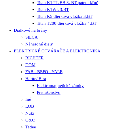
Titan K1 TL BB 3. BT patent kľúč
Titan K1WL 3.BT
Titan K5 dierkavá vložka 3.BT
Titan T200 dierkavá vložka 4.BT
Dialkové na brány
SILCA
Náhradné diely
ELEKTRICKÉ OTVÁRAČE A ELEKTRONIKA
RICHTER
DOM
FAB - BEFO - YALE
Hartte/ Bira
Elektromagnetické zámky
Príslušenstvo
Iné
LOB
Nuki
O&C
Tedee