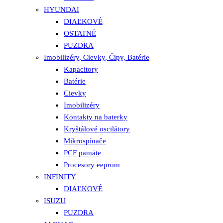
HYUNDAI
DIAĽKOVÉ
OSTATNÉ
PUZDRA
Imobilizéry, Cievky, Čipy, Batérie
Kapacitory
Batérie
Cievky
Imobilizéry
Kontakty na baterky
Kryštálové oscilátory
Mikrospínače
PCF pamäte
Procesory eeprom
INFINITY
DIAĽKOVÉ
ISUZU
PUZDRA