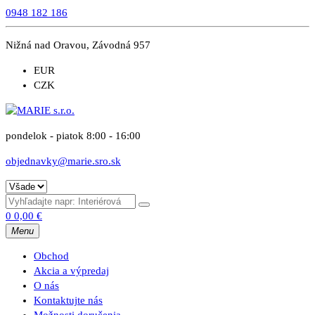
0948 182 186
Nižná nad Oravou, Závodná 957
EUR
CZK
pondelok - piatok 8:00 - 16:00
objednavky@marie.sro.sk
0
0,00
€
Menu
Obchod
Akcia a výpredaj
O nás
Kontaktujte nás