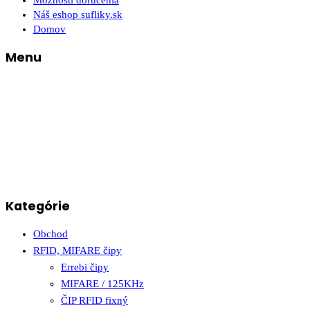
Možnosti doručenia
Náš eshop sufliky.sk
Domov
Menu
Kategórie
Obchod
RFID, MIFARE čipy
Errebi čipy
MIFARE / 125KHz
ČIP RFID fixný