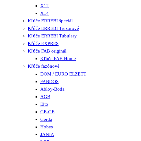
X12
X14
Kľúče ERREBI špeciál
Kľúče ERREBI Trezorové
Kľúče ERREBI Tubulary
Kľúče EXPRES
Kľúče FAB originál
Kľúče FAB Home
Kľúče fazónové
DOM / EURO ELZETT
FABDOS
Abloy-Boda
AGB
Elto
GE-GE
Gerda
Hobes
JANIA