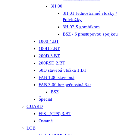
3H.00
3H.01 Jednostranné vložky /
Polvložky
3H.02 S gombíkom
BSZ / S prestupovou spojkou
1000 4.BT
100D 2.BT
200D 3.BT
200RSD 2.BT
50D stavebá vložka 1.BT
FAB 1.00 stavebná
FAB 3.00 bezpečnostná 3.tr
BSZ
Špecial
GUARD
FPS - (CPS) 3.BT
Ostatné
LOB