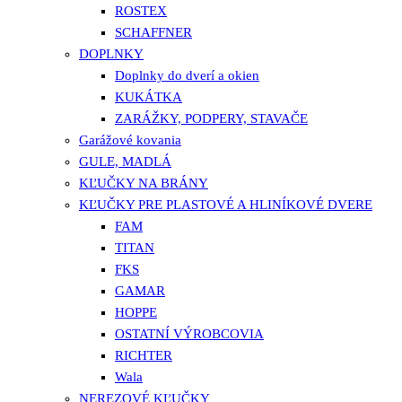
ROSTEX
SCHAFFNER
DOPLNKY
Doplnky do dverí a okien
KUKÁTKA
ZARÁŽKY, PODPERY, STAVAČE
Garážové kovania
GULE, MADLÁ
KĽUČKY NA BRÁNY
KĽUČKY PRE PLASTOVÉ A HLINÍKOVÉ DVERE
FAM
TITAN
FKS
GAMAR
HOPPE
OSTATNÍ VÝROBCOVIA
RICHTER
Wala
NEREZOVÉ KĽUČKY