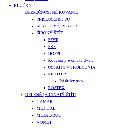
KĽUČKY
BEZPEČNOSTNÉ KOVANIE
PRÍSLUŠENSTVO
ROZETOVÉ, ROZETY
ŠIROKÝ ŠTÍT
FEST
FKS
HOPPE
Kovania pre činske dvere
OSTATNÍ VÝROBCOVIA
RICHTER
Príslušenstvo
ROSTEX
DELENÉ (HRANATÝ ŠTÍT)
GAMAR
MET-GAL
METAL-BUD
NOMET