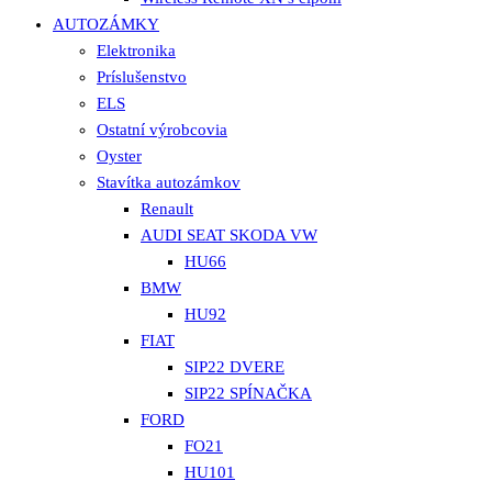
AUTOZÁMKY
Elektronika
Príslušenstvo
ELS
Ostatní výrobcovia
Oyster
Stavítka autozámkov
Renault
AUDI SEAT SKODA VW
HU66
BMW
HU92
FIAT
SIP22 DVERE
SIP22 SPÍNAČKA
FORD
FO21
HU101