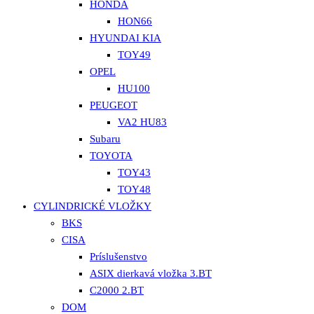
HONDA
HON66
HYUNDAI KIA
TOY49
OPEL
HU100
PEUGEOT
VA2 HU83
Subaru
TOYOTA
TOY43
TOY48
CYLINDRICKÉ VLOŽKY
BKS
CISA
Príslušenstvo
ASIX dierkavá vložka 3.BT
C2000 2.BT
DOM