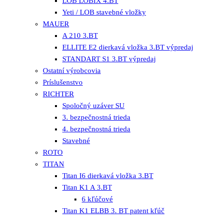
LOB LOBIX 4.BT
Yeti / LOB stavebné vložky
MAUER
A 210 3.BT
ELLITE E2 dierkavá vložka 3.BT výpredaj
STANDART S1 3.BT výpredaj
Ostatní výrobcovia
Príslušenstvo
RICHTER
Spoločný uzáver SU
3. bezpečnostná trieda
4. bezpečnostná trieda
Stavebné
ROTO
TITAN
Titan I6 dierkavá vložka 3.BT
Titan K1 A 3.BT
6 kľúčové
Titan K1 ELBB 3. BT patent kľúč