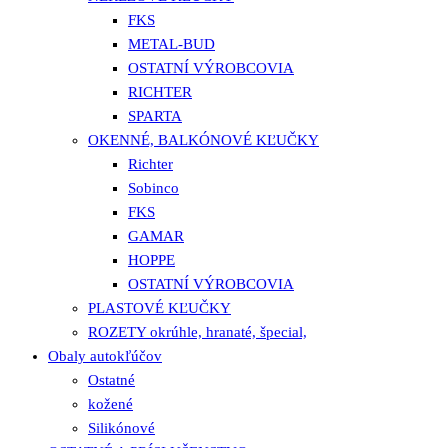
FKS
METAL-BUD
OSTATNÍ VÝROBCOVIA
RICHTER
SPARTA
OKENNÉ, BALKÓNOVÉ KĽUČKY
Richter
Sobinco
FKS
GAMAR
HOPPE
OSTATNÍ VÝROBCOVIA
PLASTOVÉ KĽUČKY
ROZETY okrúhle, hranaté, špecial,
Obaly autokľúčov
Ostatné
kožené
Silikónové