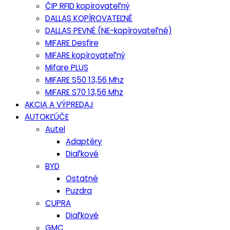
ČIP RFID kopírovateľný
DALLAS KOPÍROVATEĽNĚ
DALLAS PEVNÉ (NE-kopírovateľné)
MIFARE Desfire
MIFARE kopírovateľný
Mifare PLUS
MIFARE S50 13,56 Mhz
MIFARE S70 13,56 Mhz
AKCIA A VÝPREDAJ
AUTOKĽÚČE
Autel
Adaptéry
Diaľkové
BYD
Ostatné
Puzdra
CUPRA
Diaľkové
GMC