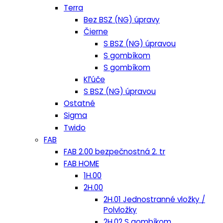
Terra
Bez BSZ (NG) úpravy
Čierne
S BSZ (NG) úpravou
S gombíkom
S gombíkom
Kľúče
S BSZ (NG) úpravou
Ostatné
Sigma
Twido
FAB
FAB 2.00 bezpečnostná 2. tr
FAB HOME
1H.00
2H.00
2H.01 Jednostranné vložky /
Polvložky
2H.02 S gombíkom