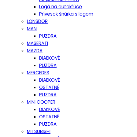
Logá na autokľúče
Prívesok šnúrka s logom
LONSDOR
MAN
PUZDRA
MASERATI
MAZDA
DIAĽKOVÉ
PUZDRA
MERCEDES
DIAĽKOVÉ
OSTATNÉ
PUZDRA
MINI COOPER
DIAĽKOVÉ
OSTATNÉ
PUZDRA
MITSUBISHI