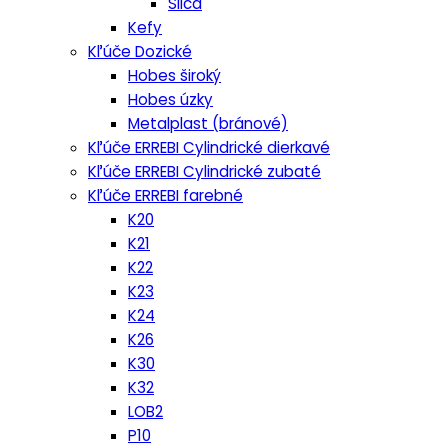
Silca
Kefy
Kľúče Dozické
Hobes široký
Hobes úzky
Metalplast (bránové)
Kľúče ERREBI Cylindrické dierkavé
Kľúče ERREBI Cylindrické zubaté
Kľúče ERREBI farebné
K20
K21
K22
K23
K24
K26
K30
K32
LOB2
P10