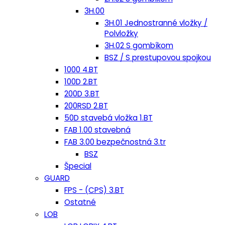
3H.00
3H.01 Jednostranné vložky /
Polvložky
3H.02 S gombíkom
BSZ / S prestupovou spojkou
1000 4.BT
100D 2.BT
200D 3.BT
200RSD 2.BT
50D stavebá vložka 1.BT
FAB 1.00 stavebná
FAB 3.00 bezpečnostná 3.tr
BSZ
Špecial
GUARD
FPS - (CPS) 3.BT
Ostatné
LOB