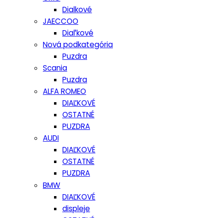
Dialkové
JAECCOO
Diaľkové
Nová podkategória
Puzdra
Scania
Puzdra
ALFA ROMEO
DIAĽKOVÉ
OSTATNÉ
PUZDRA
AUDI
DIAĽKOVÉ
OSTATNÉ
PUZDRA
BMW
DIAĽKOVÉ
displeje