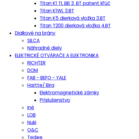
Titan K1 TL BB 3. BT patent kľúč
Titan K1WL 3.BT
Titan K5 dierkavá vložka 3.BT
Titan T200 dierkavá vložka 4.BT
Dialkové na brány
SILCA
Náhradné diely
ELEKTRICKÉ OTVÁRAČE A ELEKTRONIKA
RICHTER
DOM
FAB - BEFO - YALE
Hartte/ Bira
Elektromagnetické zámky
Príslušenstvo
Iné
LOB
Nuki
O&C
Tedee