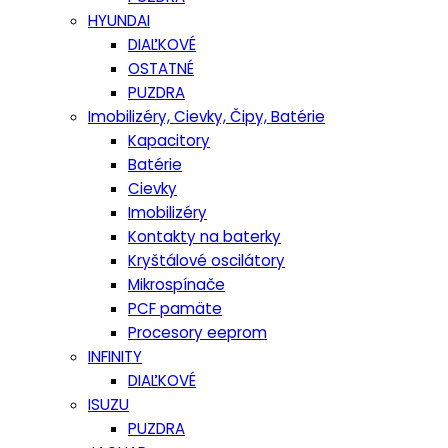
HYUNDAI
DIAĽKOVÉ
OSTATNÉ
PUZDRA
Imobilizéry, Cievky, Čipy, Batérie
Kapacitory
Batérie
Cievky
Imobilizéry
Kontakty na baterky
Kryštálové oscilátory
Mikrospínače
PCF pamäte
Procesory eeprom
INFINITY
DIAĽKOVÉ
ISUZU
PUZDRA