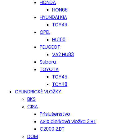
HONDA
HON66
HYUNDAI KIA
TOY49
OPEL
HU100
PEUGEOT
VA2 HU83
Subaru
TOYOTA
TOY43
TOY48
CYLINDRICKÉ VLOŽKY
BKS
CISA
Príslušenstvo
ASIX dierkavá vložka 3.BT
C2000 2.BT
DOM