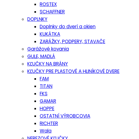
ROSTEX
SCHAFFNER
DOPLNKY
Doplnky do dverí a okien
KUKÁTKA
ZARÁŽKY, PODPERY, STAVAČE
Garážové kovania
GULE, MADLÁ
KĽUČKY NA BRÁNY
KĽUČKY PRE PLASTOVÉ A HLINÍKOVÉ DVERE
FAM
TITAN
FKS
GAMAR
HOPPE
OSTATNÍ VÝROBCOVIA
RICHTER
Wala
NEREZOVÉ KĽUČKY