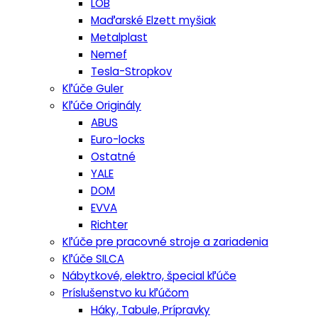
LOB
Maďarské Elzett myšiak
Metalplast
Nemef
Tesla-Stropkov
Kľúče Guler
Kľúče Originály
ABUS
Euro-locks
Ostatné
YALE
DOM
EVVA
Richter
Kľúče pre pracovné stroje a zariadenia
Kľúče SILCA
Nábytkové, elektro, špecial kľúče
Príslušenstvo ku kľúčom
Háky, Tabule, Prípravky