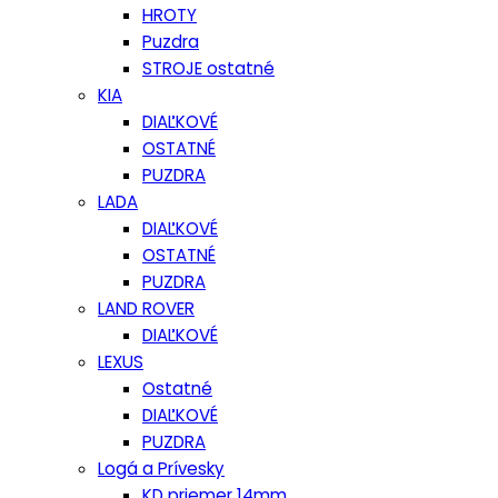
HROTY
Puzdra
STROJE ostatné
KIA
DIAĽKOVÉ
OSTATNÉ
PUZDRA
LADA
DIAĽKOVÉ
OSTATNÉ
PUZDRA
LAND ROVER
DIAĽKOVÉ
LEXUS
Ostatné
DIAĽKOVÉ
PUZDRA
Logá a Prívesky
KD priemer 14mm