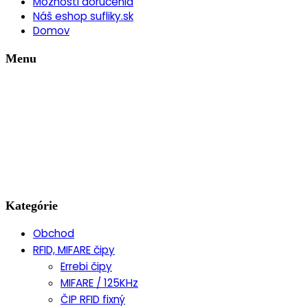
Možnosti doručenia
Náš eshop sufliky.sk
Domov
Menu
Kategórie
Obchod
RFID, MIFARE čipy
Errebi čipy
MIFARE / 125KHz
ČIP RFID fixný