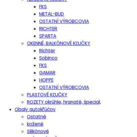
FKS
METAL-BUD
OSTATNÍ VÝROBCOVIA
RICHTER
SPARTA
OKENNÉ, BALKÓNOVÉ KĽUČKY
Richter
Sobinco
FKS
GAMAR
HOPPE
OSTATNÍ VÝROBCOVIA
PLASTOVÉ KĽUČKY
ROZETY okrúhle, hranaté, špecial,
Obaly autokľúčov
Ostatné
kožené
Silikónové