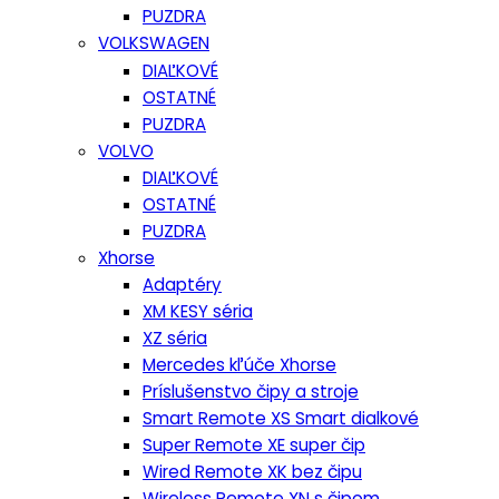
PUZDRA
VOLKSWAGEN
DIAĽKOVÉ
OSTATNÉ
PUZDRA
VOLVO
DIAĽKOVÉ
OSTATNÉ
PUZDRA
Xhorse
Adaptéry
XM KESY séria
XZ séria
Mercedes kľúče Xhorse
Príslušenstvo čipy a stroje
Smart Remote XS Smart dialkové
Super Remote XE super čip
Wired Remote XK bez čipu
Wireless Remote XN s čipom