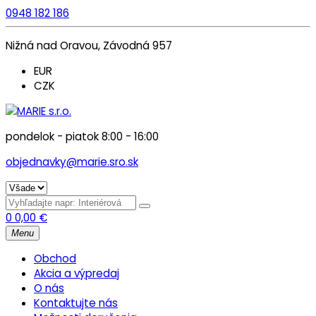
0948 182 186
Nižná nad Oravou, Závodná 957
EUR
CZK
pondelok - piatok 8:00 - 16:00
objednavky@marie.sro.sk
0
0,00
€
Menu
Obchod
Akcia a výpredaj
O nás
Kontaktujte nás