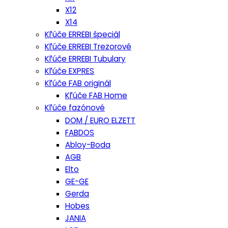
X12
X14
Kľúče ERREBI špeciál
Kľúče ERREBI Trezorové
Kľúče ERREBI Tubulary
Kľúče EXPRES
Kľúče FAB originál
Kľúče FAB Home
Kľúče fazónové
DOM / EURO ELZETT
FABDOS
Abloy-Boda
AGB
Elto
GE-GE
Gerda
Hobes
JANIA