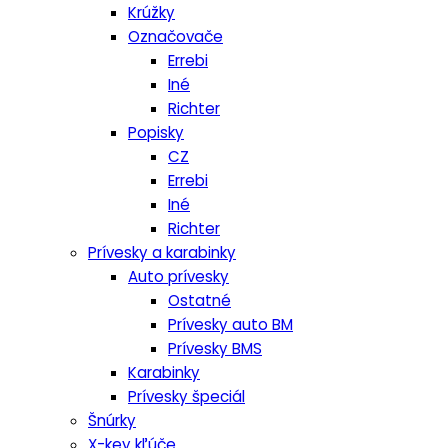
Krúžky
Označovače
Errebi
Iné
Richter
Popisky
CZ
Errebi
Iné
Richter
Prívesky a karabinky
Auto prívesky
Ostatné
Prívesky auto BM
Prívesky BMS
Karabinky
Prívesky špeciál
Šnúrky
X-key kľúče