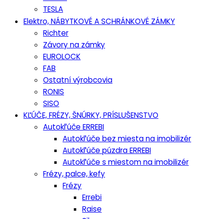
TESLA
Elektro, NÁBYTKOVÉ A SCHRÁNKOVÉ ZÁMKY
Richter
Závory na zámky
EUROLOCK
FAB
Ostatní výrobcovia
RONIS
SISO
KĽÚČE, FRÉZY, ŠNÚRKY, PRÍSLUŠENSTVO
Autokľúče ERREBI
Autokľúče bez miesta na imobilizér
Autokľúče púzdra ERREBI
Autokľúče s miestom na imobilizér
Frézy, palce, kefy
Frézy
Errebi
Raise