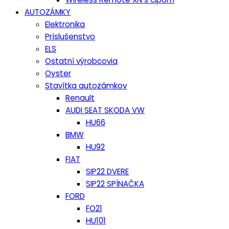
AUTOZÁMKY
Elektronika
Príslušenstvo
ELS
Ostatní výrobcovia
Oyster
Stavítka autozámkov
Renault
AUDI SEAT SKODA VW
HU66
BMW
HU92
FIAT
SIP22 DVERE
SIP22 SPÍNAČKA
FORD
FO21
HU101