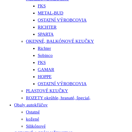
FKS
METAL-BUD
OSTATNÍ VÝROBCOVIA
RICHTER
SPARTA
OKENNÉ, BALKÓNOVÉ KĽUČKY
Richter
Sobinco
FKS
GAMAR
HOPPE
OSTATNÍ VÝROBCOVIA
PLASTOVÉ KĽUČKY
ROZETY okrúhle, hranaté, špecial,
Obaly autokľúčov
Ostatné
kožené
Silikónové