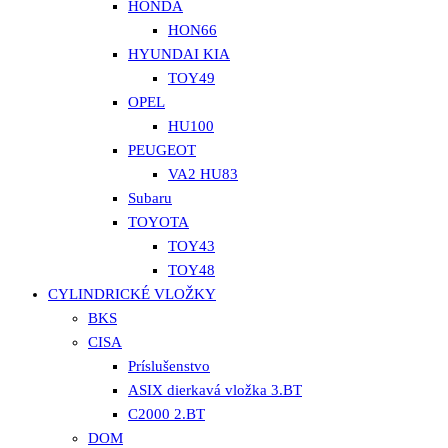
HONDA
HON66
HYUNDAI KIA
TOY49
OPEL
HU100
PEUGEOT
VA2 HU83
Subaru
TOYOTA
TOY43
TOY48
CYLINDRICKÉ VLOŽKY
BKS
CISA
Príslušenstvo
ASIX dierkavá vložka 3.BT
C2000 2.BT
DOM