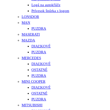
Logá na autokľúče
Prívesok šnúrka s logom
LONSDOR
MAN
PUZDRA
MASERATI
MAZDA
DIAĽKOVÉ
PUZDRA
MERCEDES
DIAĽKOVÉ
OSTATNÉ
PUZDRA
MINI COOPER
DIAĽKOVÉ
OSTATNÉ
PUZDRA
MITSUBISHI