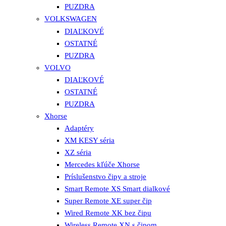
PUZDRA
VOLKSWAGEN
DIAĽKOVÉ
OSTATNÉ
PUZDRA
VOLVO
DIAĽKOVÉ
OSTATNÉ
PUZDRA
Xhorse
Adaptéry
XM KESY séria
XZ séria
Mercedes kľúče Xhorse
Príslušenstvo čipy a stroje
Smart Remote XS Smart dialkové
Super Remote XE super čip
Wired Remote XK bez čipu
Wireless Remote XN s čipom