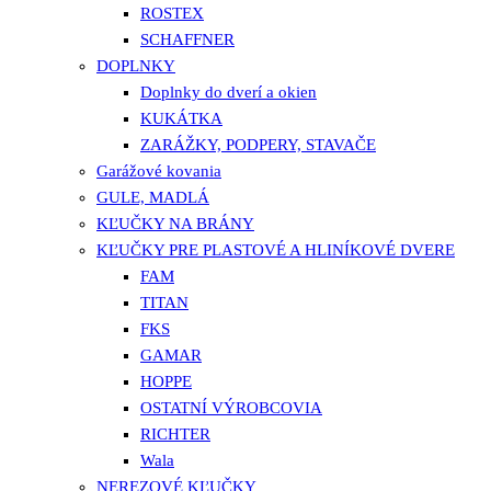
ROSTEX
SCHAFFNER
DOPLNKY
Doplnky do dverí a okien
KUKÁTKA
ZARÁŽKY, PODPERY, STAVAČE
Garážové kovania
GULE, MADLÁ
KĽUČKY NA BRÁNY
KĽUČKY PRE PLASTOVÉ A HLINÍKOVÉ DVERE
FAM
TITAN
FKS
GAMAR
HOPPE
OSTATNÍ VÝROBCOVIA
RICHTER
Wala
NEREZOVÉ KĽUČKY