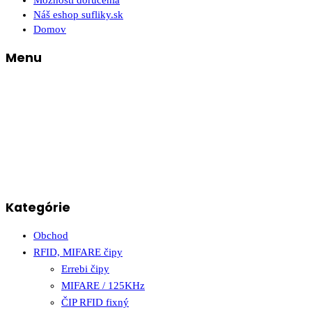
Možnosti doručenia
Náš eshop sufliky.sk
Domov
Menu
Kategórie
Obchod
RFID, MIFARE čipy
Errebi čipy
MIFARE / 125KHz
ČIP RFID fixný