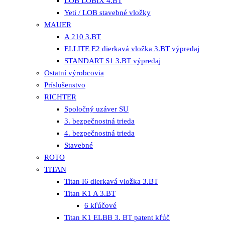
LOB LOBIX 4.BT
Yeti / LOB stavebné vložky
MAUER
A 210 3.BT
ELLITE E2 dierkavá vložka 3.BT výpredaj
STANDART S1 3.BT výpredaj
Ostatní výrobcovia
Príslušenstvo
RICHTER
Spoločný uzáver SU
3. bezpečnostná trieda
4. bezpečnostná trieda
Stavebné
ROTO
TITAN
Titan I6 dierkavá vložka 3.BT
Titan K1 A 3.BT
6 kľúčové
Titan K1 ELBB 3. BT patent kľúč