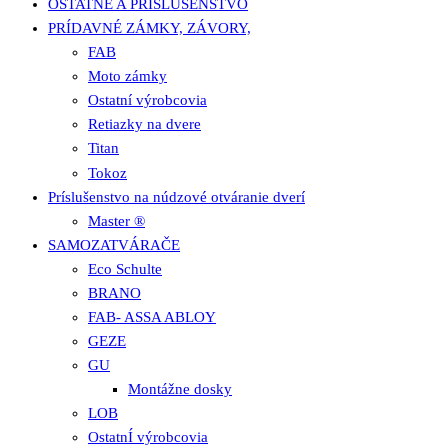
OSTATNÉ A PRÍSLUŠENSTVO
PRÍDAVNÉ ZÁMKY, ZÁVORY,
FAB
Moto zámky
Ostatní výrobcovia
Retiazky na dvere
Titan
Tokoz
Príslušenstvo na núdzové otváranie dverí
Master ®
SAMOZATVÁRAČE
Eco Schulte
BRANO
FAB- ASSA ABLOY
GEZE
GU
Montážne dosky
LOB
OstatnÍ výrobcovia