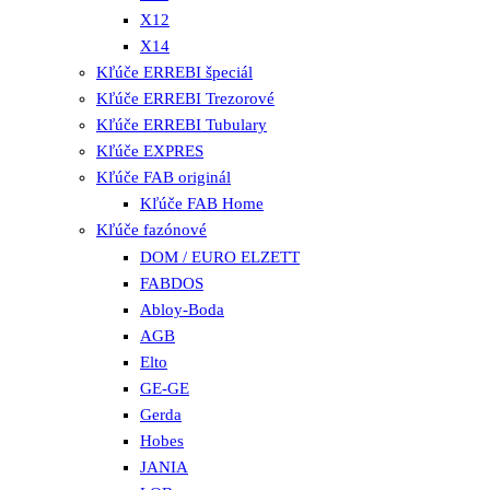
X12
X14
Kľúče ERREBI špeciál
Kľúče ERREBI Trezorové
Kľúče ERREBI Tubulary
Kľúče EXPRES
Kľúče FAB originál
Kľúče FAB Home
Kľúče fazónové
DOM / EURO ELZETT
FABDOS
Abloy-Boda
AGB
Elto
GE-GE
Gerda
Hobes
JANIA