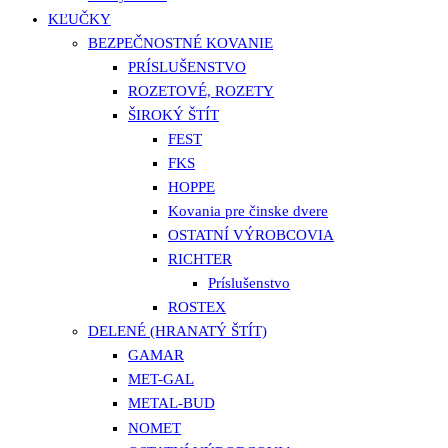
KĽUČKY
BEZPEČNOSTNÉ KOVANIE
PRÍSLUŠENSTVO
ROZETOVÉ, ROZETY
ŠIROKÝ ŠTÍT
FEST
FKS
HOPPE
Kovania pre činske dvere
OSTATNÍ VÝROBCOVIA
RICHTER
Príslušenstvo
ROSTEX
DELENÉ (HRANATÝ ŠTÍT)
GAMAR
MET-GAL
METAL-BUD
NOMET