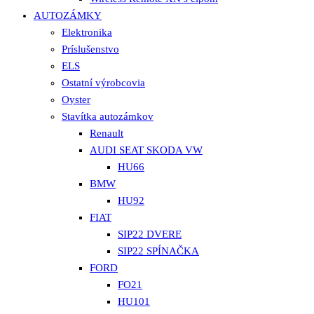
AUTOZÁMKY
Elektronika
Príslušenstvo
ELS
Ostatní výrobcovia
Oyster
Stavítka autozámkov
Renault
AUDI SEAT SKODA VW
HU66
BMW
HU92
FIAT
SIP22 DVERE
SIP22 SPÍNAČKA
FORD
FO21
HU101