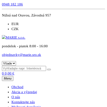
0948 182 186
Nižná nad Oravou, Závodná 957
EUR
CZK
pondelok - piatok 8:00 - 16:00
objednavky@marie.sro.sk
0
0,00
€
Menu
Obchod
Akcia a výpredaj
O nás
Kontaktujte nás