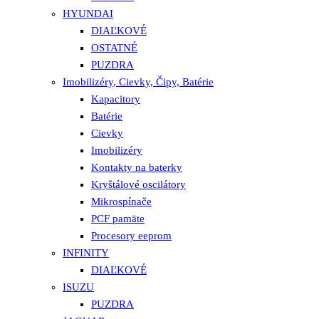
HYUNDAI
DIAĽKOVÉ
OSTATNÉ
PUZDRA
Imobilizéry, Cievky, Čipy, Batérie
Kapacitory
Batérie
Cievky
Imobilizéry
Kontakty na baterky
Kryštálové oscilátory
Mikrospínače
PCF pamäte
Procesory eeprom
INFINITY
DIAĽKOVÉ
ISUZU
PUZDRA