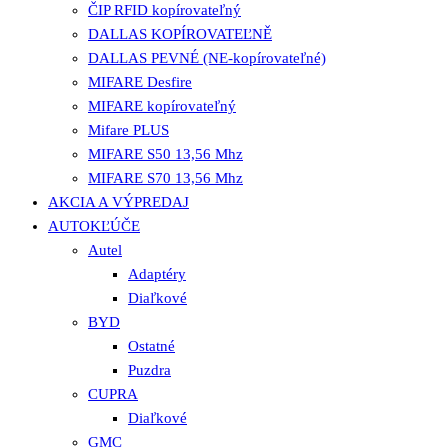
ČIP RFID kopírovateľný
DALLAS KOPÍROVATEĽNĚ
DALLAS PEVNÉ (NE-kopírovateľné)
MIFARE Desfire
MIFARE kopírovateľný
Mifare PLUS
MIFARE S50 13,56 Mhz
MIFARE S70 13,56 Mhz
AKCIA A VÝPREDAJ
AUTOKĽÚČE
Autel
Adaptéry
Diaľkové
BYD
Ostatné
Puzdra
CUPRA
Diaľkové
GMC