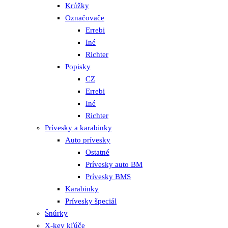
Krúžky
Označovače
Errebi
Iné
Richter
Popisky
CZ
Errebi
Iné
Richter
Prívesky a karabinky
Auto prívesky
Ostatné
Prívesky auto BM
Prívesky BMS
Karabinky
Prívesky špeciál
Šnúrky
X-key kľúče