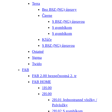
Terra
Bez BSZ (NG) úpravy
Čierne
S BSZ (NG) úpravou
S gombíkom
S gombíkom
Kľúče
S BSZ (NG) úpravou
Ostatné
Sigma
Twido
FAB
FAB 2.00 bezpečnostná 2. tr
FAB HOME
1H.00
2H.00
2H.01 Jednostranné vložky /
Polvložky
2H.02 S gombíkom