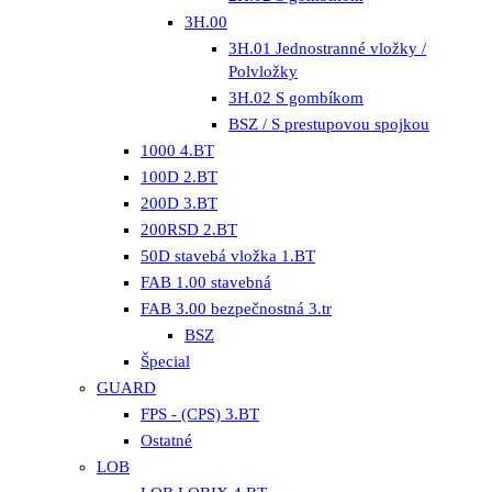
3H.00
3H.01 Jednostranné vložky /
Polvložky
3H.02 S gombíkom
BSZ / S prestupovou spojkou
1000 4.BT
100D 2.BT
200D 3.BT
200RSD 2.BT
50D stavebá vložka 1.BT
FAB 1.00 stavebná
FAB 3.00 bezpečnostná 3.tr
BSZ
Špecial
GUARD
FPS - (CPS) 3.BT
Ostatné
LOB