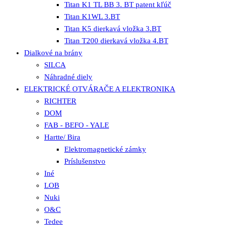
Titan K1 TL BB 3. BT patent kľúč
Titan K1WL 3.BT
Titan K5 dierkavá vložka 3.BT
Titan T200 dierkavá vložka 4.BT
Dialkové na brány
SILCA
Náhradné diely
ELEKTRICKÉ OTVÁRAČE A ELEKTRONIKA
RICHTER
DOM
FAB - BEFO - YALE
Hartte/ Bira
Elektromagnetické zámky
Príslušenstvo
Iné
LOB
Nuki
O&C
Tedee