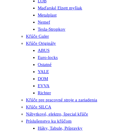
LOB
Maďarské Elzett myšiak
Metalplast
Nemef
Tesla-Stropkov
Kľúče Guler
Kľúče Originály
ABUS
Euro-locks
Ostatné
YALE
DOM
EVVA
Richter
Kľúče pre pracovné stroje a zariadenia
Kľúče SILCA
Nábytkové, elektro, špecial kľúče
Príslušenstvo ku kľúčom
Háky, Tabule, Prípravky