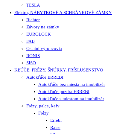
TESLA
Elektro, NÁBYTKOVÉ A SCHRÁNKOVÉ ZÁMKY
Richter
Závory na zámky
EUROLOCK
FAB
Ostatní výrobcovia
RONIS
SISO
KĽÚČE, FRÉZY, ŠNÚRKY, PRÍSLUŠENSTVO
Autokľúče ERREBI
Autokľúče bez miesta na imobilizér
Autokľúče púzdra ERREBI
Autokľúče s miestom na imobilizér
Frézy, palce, kefy
Frézy
Errebi
Raise