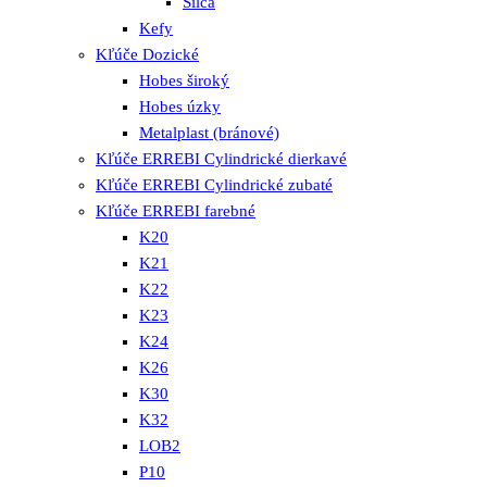
Silca
Kefy
Kľúče Dozické
Hobes široký
Hobes úzky
Metalplast (bránové)
Kľúče ERREBI Cylindrické dierkavé
Kľúče ERREBI Cylindrické zubaté
Kľúče ERREBI farebné
K20
K21
K22
K23
K24
K26
K30
K32
LOB2
P10