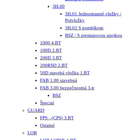
3H.00
3H.01 Jednostranné vložky /
Polvložky
3H.02 S gombíkom
BSZ / S prestupovou spojkou
1000 4.BT
100D 2.BT
200D 3.BT
200RSD 2.BT
50D stavebá vložka 1.BT
FAB 1.00 stavebná
FAB 3.00 bezpečnostná 3.tr
BSZ
Špecial
GUARD
FPS - (CPS) 3.BT
Ostatné
LOB