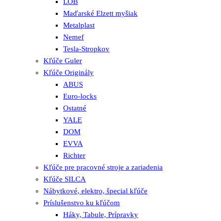
LOB
Maďarské Elzett myšiak
Metalplast
Nemef
Tesla-Stropkov
Kľúče Guler
Kľúče Originály
ABUS
Euro-locks
Ostatné
YALE
DOM
EVVA
Richter
Kľúče pre pracovné stroje a zariadenia
Kľúče SILCA
Nábytkové, elektro, špecial kľúče
Príslušenstvo ku kľúčom
Háky, Tabule, Prípravky