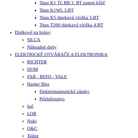
Titan K1 TL BB 3. BT patent kľúč
Titan K1WL 3.BT
Titan K5 dierkavá vložka 3.BT
Titan T200 dierkavá vložka 4.BT
Dialkové na brány
SILCA
Náhradné diely
ELEKTRICKÉ OTVÁRAČE A ELEKTRONIKA
RICHTER
DOM
FAB - BEFO - YALE
Hartte/ Bira
Elektromagnetické zámky
Príslušenstvo
Iné
LOB
Nuki
O&C
Tedee