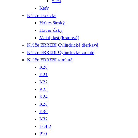
Silca
Kefy
Kľúče Dozické
Hobes široký
Hobes úzky
Metalplast (bránové)
Kľúče ERREBI Cylindrické dierkavé
Kľúče ERREBI Cylindrické zubaté
Kľúče ERREBI farebné
K20
K21
K22
K23
K24
K26
K30
K32
LOB2
P10