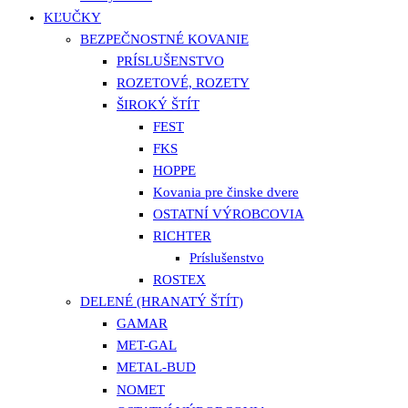
KĽUČKY
BEZPEČNOSTNÉ KOVANIE
PRÍSLUŠENSTVO
ROZETOVÉ, ROZETY
ŠIROKÝ ŠTÍT
FEST
FKS
HOPPE
Kovania pre činske dvere
OSTATNÍ VÝROBCOVIA
RICHTER
Príslušenstvo
ROSTEX
DELENÉ (HRANATÝ ŠTÍT)
GAMAR
MET-GAL
METAL-BUD
NOMET