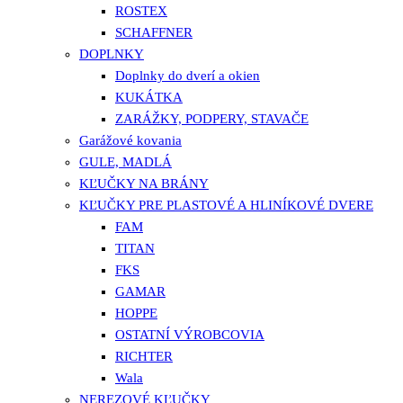
ROSTEX
SCHAFFNER
DOPLNKY
Doplnky do dverí a okien
KUKÁTKA
ZARÁŽKY, PODPERY, STAVAČE
Garážové kovania
GULE, MADLÁ
KĽUČKY NA BRÁNY
KĽUČKY PRE PLASTOVÉ A HLINÍKOVÉ DVERE
FAM
TITAN
FKS
GAMAR
HOPPE
OSTATNÍ VÝROBCOVIA
RICHTER
Wala
NEREZOVÉ KĽUČKY