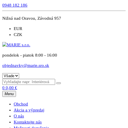
0948 182 186
Nižná nad Oravou, Závodná 957
EUR
CZK
pondelok - piatok 8:00 - 16:00
objednavky@marie.sro.sk
0
0,00
€
Menu
Obchod
Akcia a výpredaj
O nás
Kontaktujte nás