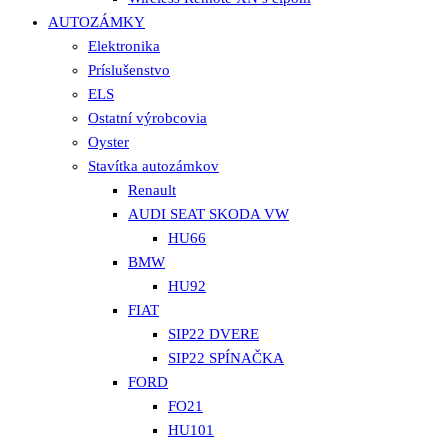
AUTOZÁMKY
Elektronika
Príslušenstvo
ELS
Ostatní výrobcovia
Oyster
Stavítka autozámkov
Renault
AUDI SEAT SKODA VW
HU66
BMW
HU92
FIAT
SIP22 DVERE
SIP22 SPÍNAČKA
FORD
FO21
HU101