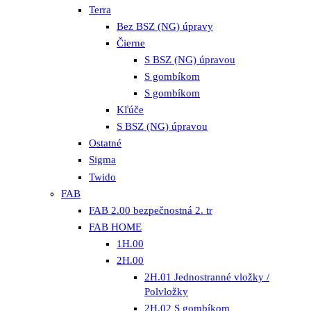
Terra
Bez BSZ (NG) úpravy
Čierne
S BSZ (NG) úpravou
S gombíkom
S gombíkom
Kľúče
S BSZ (NG) úpravou
Ostatné
Sigma
Twido
FAB
FAB 2.00 bezpečnostná 2. tr
FAB HOME
1H.00
2H.00
2H.01 Jednostranné vložky /
Polvložky
2H.02 S gombíkom