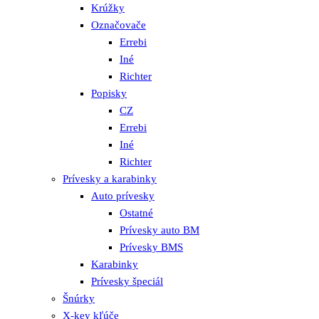
Krúžky
Označovače
Errebi
Iné
Richter
Popisky
CZ
Errebi
Iné
Richter
Prívesky a karabinky
Auto prívesky
Ostatné
Prívesky auto BM
Prívesky BMS
Karabinky
Prívesky špeciál
Šnúrky
X-key kľúče