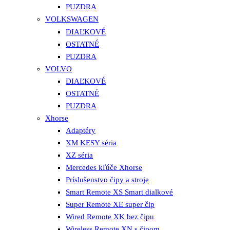
PUZDRA
VOLKSWAGEN
DIAĽKOVÉ
OSTATNÉ
PUZDRA
VOLVO
DIAĽKOVÉ
OSTATNÉ
PUZDRA
Xhorse
Adaptéry
XM KESY séria
XZ séria
Mercedes kľúče Xhorse
Príslušenstvo čipy a stroje
Smart Remote XS Smart dialkové
Super Remote XE super čip
Wired Remote XK bez čipu
Wireless Remote XN s čipom