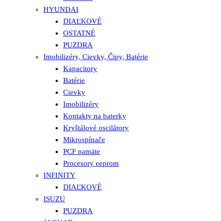
HYUNDAI
DIAĽKOVÉ
OSTATNÉ
PUZDRA
Imobilizéry, Cievky, Čipy, Batérie
Kapacitory
Batérie
Cievky
Imobilizéry
Kontakty na baterky
Kryštálové oscilátory
Mikrospínače
PCF pamäte
Procesory eeprom
INFINITY
DIAĽKOVÉ
ISUZU
PUZDRA