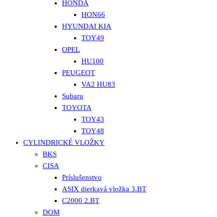
HONDA
HON66
HYUNDAI KIA
TOY49
OPEL
HU100
PEUGEOT
VA2 HU83
Subaru
TOYOTA
TOY43
TOY48
CYLINDRICKÉ VLOŽKY
BKS
CISA
Príslušenstvo
ASIX dierkavá vložka 3.BT
C2000 2.BT
DOM