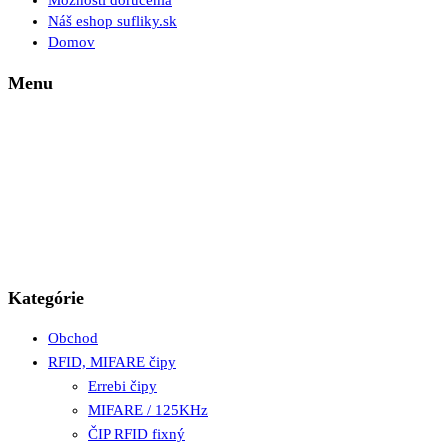
Možnosti doručenia
Náš eshop sufliky.sk
Domov
Menu
Kategórie
Obchod
RFID, MIFARE čipy
Errebi čipy
MIFARE / 125KHz
ČIP RFID fixný