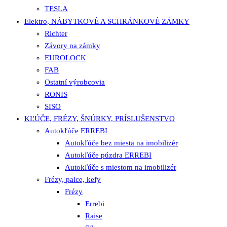
TESLA
Elektro, NÁBYTKOVÉ A SCHRÁNKOVÉ ZÁMKY
Richter
Závory na zámky
EUROLOCK
FAB
Ostatní výrobcovia
RONIS
SISO
KĽÚČE, FRÉZY, ŠNÚRKY, PRÍSLUŠENSTVO
Autokľúče ERREBI
Autokľúče bez miesta na imobilizér
Autokľúče púzdra ERREBI
Autokľúče s miestom na imobilizér
Frézy, palce, kefy
Frézy
Errebi
Raise