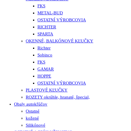
FKS
METAL-BUD
OSTATNÍ VÝROBCOVIA
RICHTER
SPARTA
OKENNÉ, BALKÓNOVÉ KĽUČKY
Richter
Sobinco
FKS
GAMAR
HOPPE
OSTATNÍ VÝROBCOVIA
PLASTOVÉ KĽUČKY
ROZETY okrúhle, hranaté, špecial,
Obaly autokľúčov
Ostatné
kožené
Silikónové