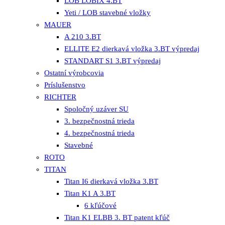
LOB LOBIX 4.BT
Yeti / LOB stavebné vložky
MAUER
A 210 3.BT
ELLITE E2 dierkavá vložka 3.BT výpredaj
STANDART S1 3.BT výpredaj
Ostatní výrobcovia
Príslušenstvo
RICHTER
Spoločný uzáver SU
3. bezpečnostná trieda
4. bezpečnostná trieda
Stavebné
ROTO
TITAN
Titan I6 dierkavá vložka 3.BT
Titan K1 A 3.BT
6 kľúčové
Titan K1 ELBB 3. BT patent kľúč