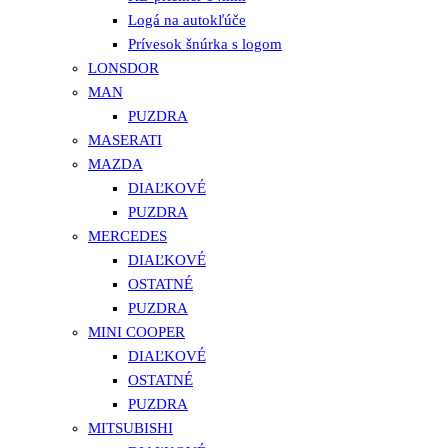
Logá na autokľúče
Prívesok šnúrka s logom
LONSDOR
MAN
PUZDRA
MASERATI
MAZDA
DIAĽKOVÉ
PUZDRA
MERCEDES
DIAĽKOVÉ
OSTATNÉ
PUZDRA
MINI COOPER
DIAĽKOVÉ
OSTATNÉ
PUZDRA
MITSUBISHI