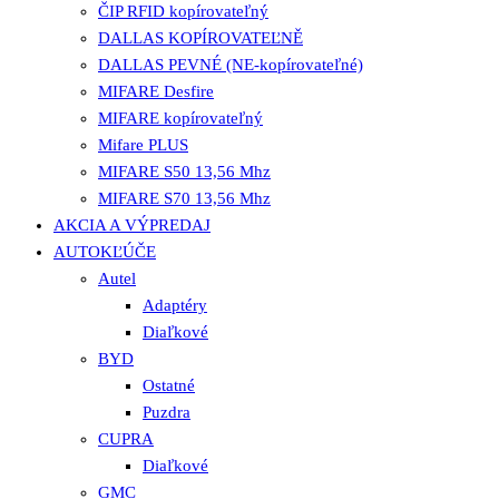
ČIP RFID kopírovateľný
DALLAS KOPÍROVATEĽNĚ
DALLAS PEVNÉ (NE-kopírovateľné)
MIFARE Desfire
MIFARE kopírovateľný
Mifare PLUS
MIFARE S50 13,56 Mhz
MIFARE S70 13,56 Mhz
AKCIA A VÝPREDAJ
AUTOKĽÚČE
Autel
Adaptéry
Diaľkové
BYD
Ostatné
Puzdra
CUPRA
Diaľkové
GMC