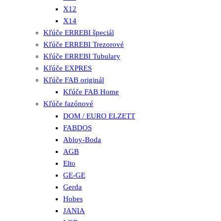
X12
X14
Kľúče ERREBI špeciál
Kľúče ERREBI Trezorové
Kľúče ERREBI Tubulary
Kľúče EXPRES
Kľúče FAB originál
Kľúče FAB Home
Kľúče fazónové
DOM / EURO ELZETT
FABDOS
Abloy-Boda
AGB
Elto
GE-GE
Gerda
Hobes
JANIA