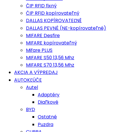
ČIP RFID fixný
ČIP RFID kopírovateľný
DALLAS KOPÍROVATEĽNĚ
DALLAS PEVNÉ (NE-kopírovateľné)
MIFARE Desfire
MIFARE kopírovateľný
Mifare PLUS
MIFARE S50 13,56 Mhz
MIFARE S70 13,56 Mhz
AKCIA A VÝPREDAJ
AUTOKĽÚČE
Autel
Adaptéry
Diaľkové
BYD
Ostatné
Puzdra
CUPRA