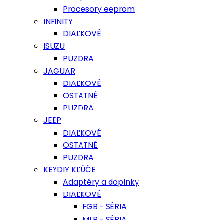
Procesory eeprom
INFINITY
DIAĽKOVÉ
ISUZU
PUZDRA
JAGUAR
DIAĽKOVÉ
OSTATNÉ
PUZDRA
JEEP
DIAĽKOVÉ
OSTATNÉ
PUZDRA
KEYDIY KĽÚČE
Adaptéry a doplnky
DIAĽKOVÉ
FGB - SÉRIA
MLB - SÉRIA