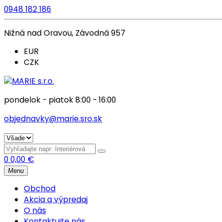
0948 182 186
Nižná nad Oravou, Závodná 957
EUR
CZK
pondelok - piatok 8:00 - 16:00
objednavky@marie.sro.sk
0
0,00
€
Menu
Obchod
Akcia a výpredaj
O nás
Kontaktujte nás