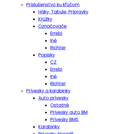
Príslušenstvo ku kľúčom
Háky, Tabule, Prípravky
Krúžky
Označovače
Errebi
Iné
Richter
Popisky
CZ
Errebi
Iné
Richter
Prívesky a karabinky
Auto prívesky
Ostatné
Prívesky auto BM
Prívesky BMS
Karabinky
Prívesky špeciál