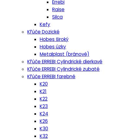
Errebi
Raise
Silca
Kefy
Kľúče Dozické
Hobes široký
Hobes úzky
Metalplast (bránové)
Kľúče ERREBI Cylindrické dierkavé
Kľúče ERREBI Cylindrické zubaté
Kľúče ERREBI farebné
K20
K21
K22
K23
K24
K26
K30
K32