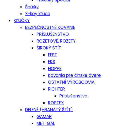
Šnúrky
X-key kľúče
KĽUČKY
BEZPEČNOSTNÉ KOVANIE
PRÍSLUŠENSTVO
ROZETOVÉ, ROZETY
ŠIROKÝ ŠTÍT
FEST
FKS
HOPPE
Kovania pre činske dvere
OSTATNÍ VÝROBCOVIA
RICHTER
Príslušenstvo
ROSTEX
DELENÉ (HRANATÝ ŠTÍT)
GAMAR
MET-GAL