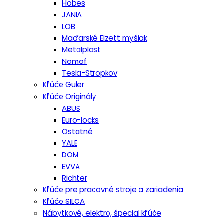
Hobes
JANIA
LOB
Maďarské Elzett myšiak
Metalplast
Nemef
Tesla-Stropkov
Kľúče Guler
Kľúče Originály
ABUS
Euro-locks
Ostatné
YALE
DOM
EVVA
Richter
Kľúče pre pracovné stroje a zariadenia
Kľúče SILCA
Nábytkové, elektro, špecial kľúče