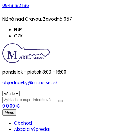
0948 182 186
Nižná nad Oravou, Závodná 957
EUR
CZK
pondelok - piatok 8:00 - 16:00
objednavky@marie.sro.sk
0
0,00
€
Menu
Obchod
Akcia a výpredaj