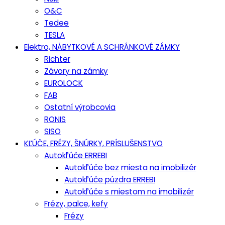
O&C
Tedee
TESLA
Elektro, NÁBYTKOVÉ A SCHRÁNKOVÉ ZÁMKY
Richter
Závory na zámky
EUROLOCK
FAB
Ostatní výrobcovia
RONIS
SISO
KĽÚČE, FRÉZY, ŠNÚRKY, PRÍSLUŠENSTVO
Autokľúče ERREBI
Autokľúče bez miesta na imobilizér
Autokľúče púzdra ERREBI
Autokľúče s miestom na imobilizér
Frézy, palce, kefy
Frézy