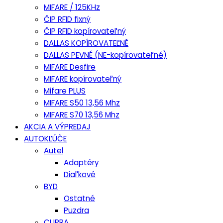
MIFARE / 125KHz
ČIP RFID fixný
ČIP RFID kopírovateľný
DALLAS KOPÍROVATEĽNĚ
DALLAS PEVNÉ (NE-kopírovateľné)
MIFARE Desfire
MIFARE kopírovateľný
Mifare PLUS
MIFARE S50 13,56 Mhz
MIFARE S70 13,56 Mhz
AKCIA A VÝPREDAJ
AUTOKĽÚČE
Autel
Adaptéry
Diaľkové
BYD
Ostatné
Puzdra
CUPRA