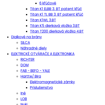
6 kľúčové
Titan K1 ELBB 3. BT patent kľúč
Titan K1 TL BB 3. BT patent kľúč
Titan K1WL 3.BT
Titan K5 dierkavá vložka 3.BT
Titan T200 dierkavá vložka 4.BT
Dialkové na brány
SILCA
Náhradné diely
ELEKTRICKÉ OTVÁRAČE A ELEKTRONIKA
RICHTER
DOM
FAB - BEFO - YALE
Hartte/ Bira
Elektromagnetické zámky
Príslušenstvo
Iné
LOB
Nuki