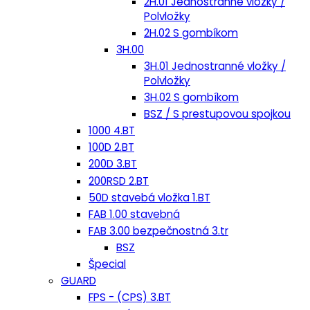
2H.01 Jednostranné vložky /
Polvložky
2H.02 S gombíkom
3H.00
3H.01 Jednostranné vložky /
Polvložky
3H.02 S gombíkom
BSZ / S prestupovou spojkou
1000 4.BT
100D 2.BT
200D 3.BT
200RSD 2.BT
50D stavebá vložka 1.BT
FAB 1.00 stavebná
FAB 3.00 bezpečnostná 3.tr
BSZ
Špecial
GUARD
FPS - (CPS) 3.BT