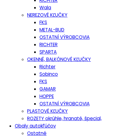
RICHTER
Wala
NEREZOVÉ KĽUČKY
FKS
METAL-BUD
OSTATNÍ VÝROBCOVIA
RICHTER
SPARTA
OKENNÉ, BALKÓNOVÉ KĽUČKY
Richter
Sobinco
FKS
GAMAR
HOPPE
OSTATNÍ VÝROBCOVIA
PLASTOVÉ KĽUČKY
ROZETY okrúhle, hranaté, špecial,
Obaly autokľúčov
Ostatné