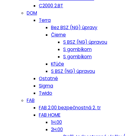
C2000 2.BT
DOM
Terra
Bez BSZ (NG) úpravy
Čierne
S BSZ (NG) úpravou
S gombíkom
S gombíkom
Kľúče
S BSZ (NG) úpravou
Ostatné
Sigma
Twido
FAB
FAB 2.00 bezpečnostná 2. tr
FAB HOME
1H.00
2H.00