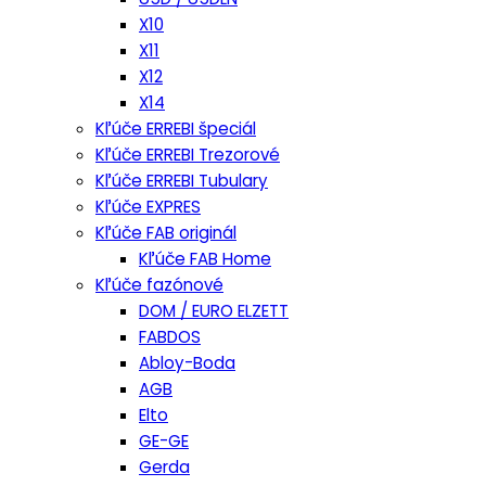
X10
X11
X12
X14
Kľúče ERREBI špeciál
Kľúče ERREBI Trezorové
Kľúče ERREBI Tubulary
Kľúče EXPRES
Kľúče FAB originál
Kľúče FAB Home
Kľúče fazónové
DOM / EURO ELZETT
FABDOS
Abloy-Boda
AGB
Elto
GE-GE
Gerda