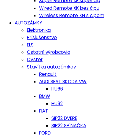
Super Remote XE super čip
Wired Remote XK bez čipu
Wireless Remote XN s čipom
AUTOZÁMKY
Elektronika
Príslušenstvo
ELS
Ostatní výrobcovia
Oyster
Stavítka autozámkov
Renault
AUDI SEAT SKODA VW
HU66
BMW
HU92
FIAT
SIP22 DVERE
SIP22 SPÍNAČKA
FORD