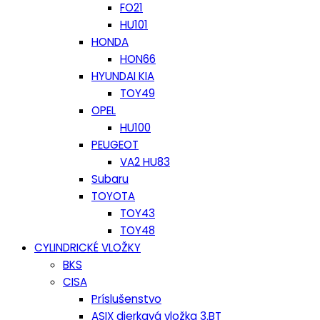
FO21
HU101
HONDA
HON66
HYUNDAI KIA
TOY49
OPEL
HU100
PEUGEOT
VA2 HU83
Subaru
TOYOTA
TOY43
TOY48
CYLINDRICKÉ VLOŽKY
BKS
CISA
Príslušenstvo
ASIX dierkavá vložka 3.BT