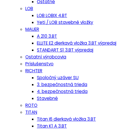
Ostatné
LOB
LOB LOBIX 4.BT
Yeti / LOB stavebné vložky
MAUER
A 210 3.BT
ELLITE E2 dierkavá vložka 3.BT výpredaj
STANDART S1 3.BT výpredaj
Ostatní výrobcovia
Príslušenstvo
RICHTER
Spoločný uzáver SU
3. bezpečnostná trieda
4. bezpečnostná trieda
Stavebné
ROTO
TITAN
Titan I6 dierkavá vložka 3.BT
Titan K1 A 3.BT