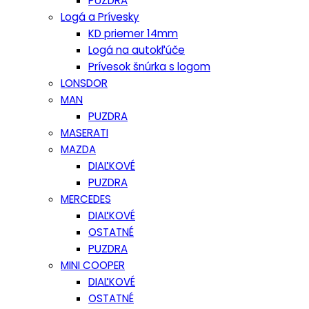
PUZDRA
Logá a Prívesky
KD priemer 14mm
Logá na autokľúče
Prívesok šnúrka s logom
LONSDOR
MAN
PUZDRA
MASERATI
MAZDA
DIAĽKOVÉ
PUZDRA
MERCEDES
DIAĽKOVÉ
OSTATNÉ
PUZDRA
MINI COOPER
DIAĽKOVÉ
OSTATNÉ