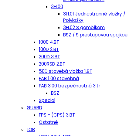
3H.00
3H.01 Jednostranné vložky /
Polvložky
3H.02 S gombíkom
BSZ / S prestupovou spojkou
1000 4.BT
100D 2.BT
200D 3.BT
200RSD 2.BT
50D stavebá vložka 1.BT
FAB 1.00 stavebná
FAB 3.00 bezpečnostná 3.tr
BSZ
Špecial
GUARD
FPS - (CPS) 3.BT
Ostatné
LOB