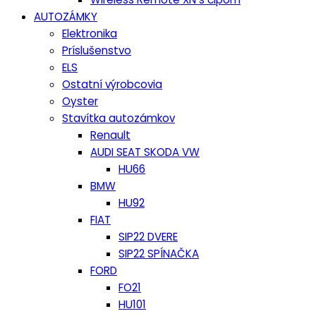
AUTOZÁMKY
Elektronika
Príslušenstvo
ELS
Ostatní výrobcovia
Oyster
Stavítka autozámkov
Renault
AUDI SEAT SKODA VW
HU66
BMW
HU92
FIAT
SIP22 DVERE
SIP22 SPÍNAČKA
FORD
FO21
HU101