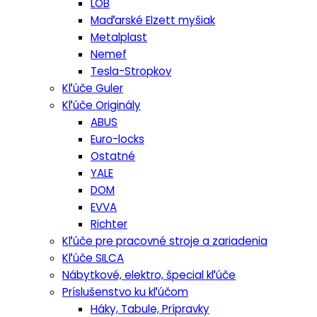
LOB
Maďarské Elzett myšiak
Metalplast
Nemef
Tesla-Stropkov
Kľúče Guler
Kľúče Originály
ABUS
Euro-locks
Ostatné
YALE
DOM
EVVA
Richter
Kľúče pre pracovné stroje a zariadenia
Kľúče SILCA
Nábytkové, elektro, špecial kľúče
Príslušenstvo ku kľúčom
Háky, Tabule, Prípravky