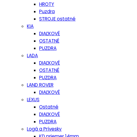
HROTY
Puzdra
STROJE ostatné
KIA
DIAĽKOVÉ
OSTATNÉ
PUZDRA
LADA
DIAĽKOVÉ
OSTATNÉ
PUZDRA
LAND ROVER
DIAĽKOVÉ
LEXUS
Ostatné
DIAĽKOVÉ
PUZDRA
Logá a Prívesky
KD priemer 14mm