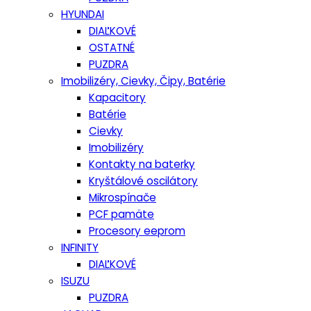
HYUNDAI
DIAĽKOVÉ
OSTATNÉ
PUZDRA
Imobilizéry, Cievky, Čipy, Batérie
Kapacitory
Batérie
Cievky
Imobilizéry
Kontakty na baterky
Kryštálové oscilátory
Mikrospínače
PCF pamäte
Procesory eeprom
INFINITY
DIAĽKOVÉ
ISUZU
PUZDRA