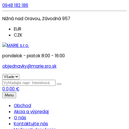
0948 182 186
Nižná nad Oravou, Závodná 957
EUR
CZK
pondelok - piatok 8:00 - 16:00
objednavky@marie.sro.sk
0
0,00
€
Menu
Obchod
Akcia a výpredaj
O nás
Kontaktujte nás