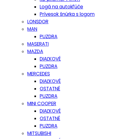
Logá na autokľúče
Prívesok šnúrka s logom
LONSDOR
MAN
PUZDRA
MASERATI
MAZDA
DIAĽKOVÉ
PUZDRA
MERCEDES
DIAĽKOVÉ
OSTATNÉ
PUZDRA
MINI COOPER
DIAĽKOVÉ
OSTATNÉ
PUZDRA
MITSUBISHI