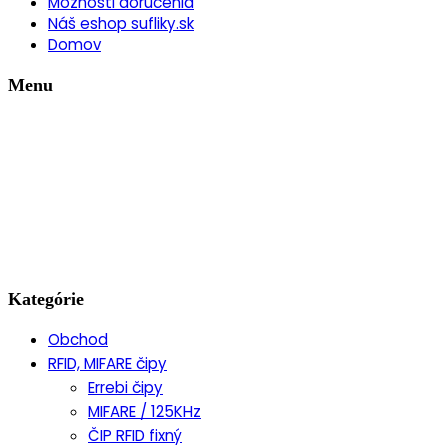
Možnosti doručenia
Náš eshop sufliky.sk
Domov
Menu
Kategórie
Obchod
RFID, MIFARE čipy
Errebi čipy
MIFARE / 125KHz
ČIP RFID fixný