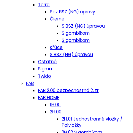
Terra
Bez BSZ (NG) úpravy
Čierne
S BSZ (NG) úpravou
S gombíkom
S gombíkom
Kľúče
S BSZ (NG) úpravou
Ostatné
Sigma
Twido
FAB
FAB 2.00 bezpečnostná 2. tr
FAB HOME
1H.00
2H.00
2H.01 Jednostranné vložky /
Polvložky
2H.02 S gombíkom