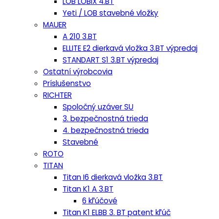
LOB LOBIX 4.BT
Yeti / LOB stavebné vložky
MAUER
A 210 3.BT
ELLITE E2 dierkavá vložka 3.BT výpredaj
STANDART S1 3.BT výpredaj
Ostatní výrobcovia
Príslušenstvo
RICHTER
Spoločný uzáver SU
3. bezpečnostná trieda
4. bezpečnostná trieda
Stavebné
ROTO
TITAN
Titan I6 dierkavá vložka 3.BT
Titan K1 A 3.BT
6 kľúčové
Titan K1 ELBB 3. BT patent kľúč