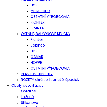
FKS
METAL-BUD
OSTATNÍ VÝROBCOVIA
RICHTER
SPARTA
OKENNÉ, BALKÓNOVÉ KĽUČKY
Richter
Sobinco
FKS
GAMAR
HOPPE
OSTATNÍ VÝROBCOVIA
PLASTOVÉ KĽUČKY
ROZETY okrúhle, hranaté, špecial,
Obaly autokľúčov
Ostatné
kožené
Silikónové