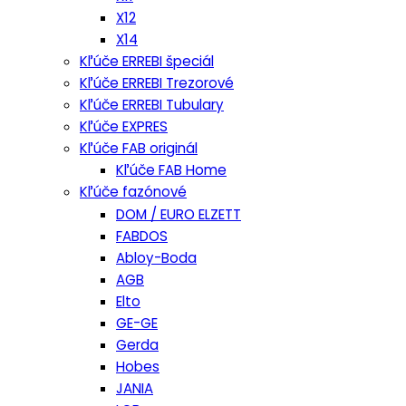
X12
X14
Kľúče ERREBI špeciál
Kľúče ERREBI Trezorové
Kľúče ERREBI Tubulary
Kľúče EXPRES
Kľúče FAB originál
Kľúče FAB Home
Kľúče fazónové
DOM / EURO ELZETT
FABDOS
Abloy-Boda
AGB
Elto
GE-GE
Gerda
Hobes
JANIA