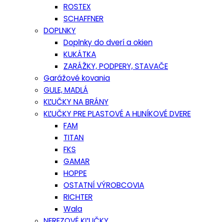
ROSTEX
SCHAFFNER
DOPLNKY
Doplnky do dverí a okien
KUKÁTKA
ZARÁŽKY, PODPERY, STAVAČE
Garážové kovania
GULE, MADLÁ
KĽUČKY NA BRÁNY
KĽUČKY PRE PLASTOVÉ A HLINÍKOVÉ DVERE
FAM
TITAN
FKS
GAMAR
HOPPE
OSTATNÍ VÝROBCOVIA
RICHTER
Wala
NEREZOVÉ KĽUČKY