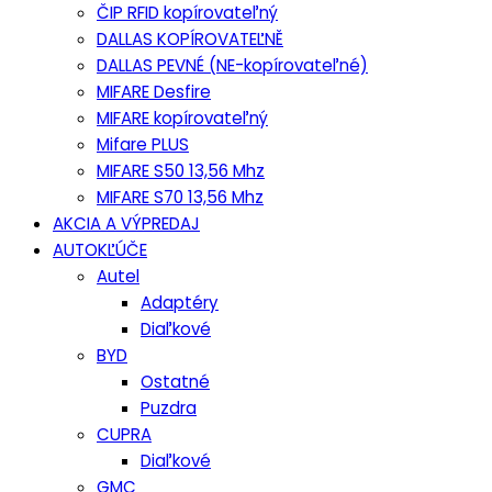
ČIP RFID kopírovateľný
DALLAS KOPÍROVATEĽNĚ
DALLAS PEVNÉ (NE-kopírovateľné)
MIFARE Desfire
MIFARE kopírovateľný
Mifare PLUS
MIFARE S50 13,56 Mhz
MIFARE S70 13,56 Mhz
AKCIA A VÝPREDAJ
AUTOKĽÚČE
Autel
Adaptéry
Diaľkové
BYD
Ostatné
Puzdra
CUPRA
Diaľkové
GMC