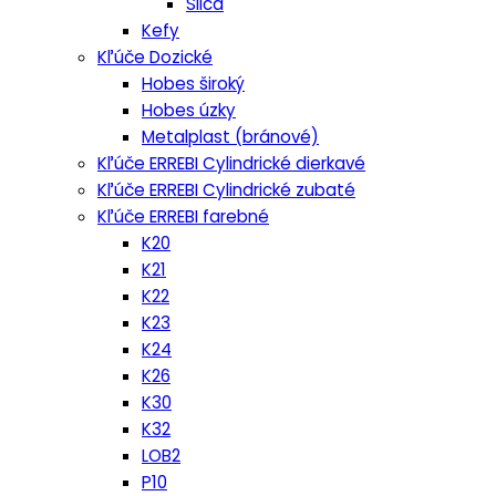
Silca
Kefy
Kľúče Dozické
Hobes široký
Hobes úzky
Metalplast (bránové)
Kľúče ERREBI Cylindrické dierkavé
Kľúče ERREBI Cylindrické zubaté
Kľúče ERREBI farebné
K20
K21
K22
K23
K24
K26
K30
K32
LOB2
P10