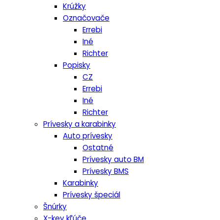
Krúžky
Označovače
Errebi
Iné
Richter
Popisky
CZ
Errebi
Iné
Richter
Prívesky a karabinky
Auto prívesky
Ostatné
Prívesky auto BM
Prívesky BMS
Karabinky
Prívesky špeciál
Šnúrky
X-key kľúče