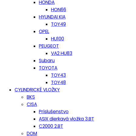
HONDA
HON66
HYUNDAI KIA
TOY49
OPEL
HU100
PEUGEOT
VA2 HU83
Subaru
TOYOTA
TOY43
TOY48
CYLINDRICKÉ VLOŽKY
BKS
CISA
Príslušenstvo
ASIX dierkavá vložka 3.BT
C2000 2.BT
DOM