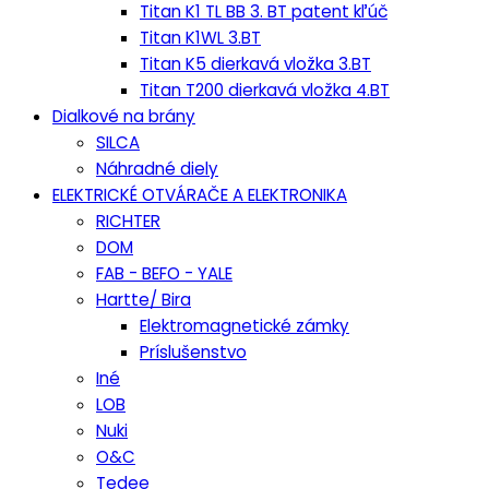
Titan K1 TL BB 3. BT patent kľúč
Titan K1WL 3.BT
Titan K5 dierkavá vložka 3.BT
Titan T200 dierkavá vložka 4.BT
Dialkové na brány
SILCA
Náhradné diely
ELEKTRICKÉ OTVÁRAČE A ELEKTRONIKA
RICHTER
DOM
FAB - BEFO - YALE
Hartte/ Bira
Elektromagnetické zámky
Príslušenstvo
Iné
LOB
Nuki
O&C
Tedee