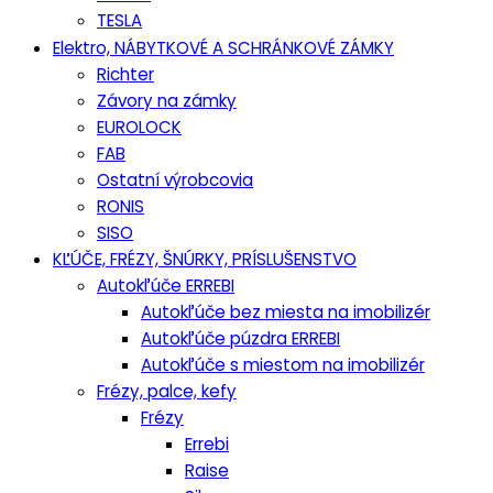
TESLA
Elektro, NÁBYTKOVÉ A SCHRÁNKOVÉ ZÁMKY
Richter
Závory na zámky
EUROLOCK
FAB
Ostatní výrobcovia
RONIS
SISO
KĽÚČE, FRÉZY, ŠNÚRKY, PRÍSLUŠENSTVO
Autokľúče ERREBI
Autokľúče bez miesta na imobilizér
Autokľúče púzdra ERREBI
Autokľúče s miestom na imobilizér
Frézy, palce, kefy
Frézy
Errebi
Raise