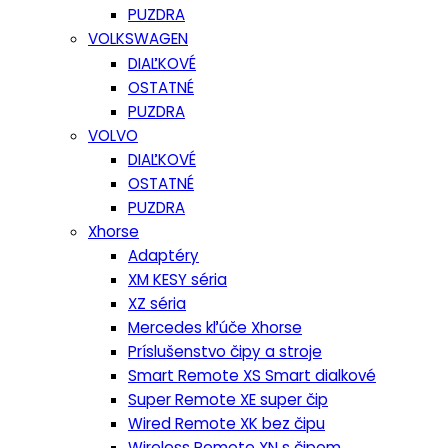
PUZDRA
VOLKSWAGEN
DIAĽKOVÉ
OSTATNÉ
PUZDRA
VOLVO
DIAĽKOVÉ
OSTATNÉ
PUZDRA
Xhorse
Adaptéry
XM KESY séria
XZ séria
Mercedes kľúče Xhorse
Príslušenstvo čipy a stroje
Smart Remote XS Smart dialkové
Super Remote XE super čip
Wired Remote XK bez čipu
Wireless Remote XN s čipom