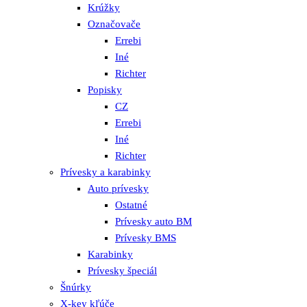
Krúžky
Označovače
Errebi
Iné
Richter
Popisky
CZ
Errebi
Iné
Richter
Prívesky a karabinky
Auto prívesky
Ostatné
Prívesky auto BM
Prívesky BMS
Karabinky
Prívesky špeciál
Šnúrky
X-key kľúče