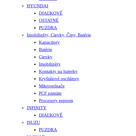
HYUNDAI
DIAĽKOVÉ
OSTATNÉ
PUZDRA
Imobilizéry, Cievky, Čipy, Batérie
Kapacitory
Batérie
Cievky
Imobilizéry
Kontakty na baterky
Kryštálové oscilátory
Mikrospínače
PCF pamäte
Procesory eeprom
INFINITY
DIAĽKOVÉ
ISUZU
PUZDRA