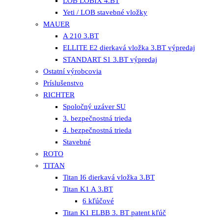
LOB LOBIX 4.BT
Yeti / LOB stavebné vložky
MAUER
A 210 3.BT
ELLITE E2 dierkavá vložka 3.BT výpredaj
STANDART S1 3.BT výpredaj
Ostatní výrobcovia
Príslušenstvo
RICHTER
Spoločný uzáver SU
3. bezpečnostná trieda
4. bezpečnostná trieda
Stavebné
ROTO
TITAN
Titan I6 dierkavá vložka 3.BT
Titan K1 A 3.BT
6 kľúčové
Titan K1 ELBB 3. BT patent kľúč