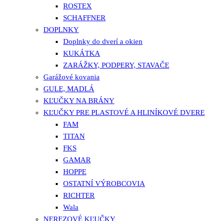
ROSTEX
SCHAFFNER
DOPLNKY
Doplnky do dverí a okien
KUKÁTKA
ZARÁŽKY, PODPERY, STAVAČE
Garážové kovania
GULE, MADLÁ
KĽUČKY NA BRÁNY
KĽUČKY PRE PLASTOVÉ A HLINÍKOVÉ DVERE
FAM
TITAN
FKS
GAMAR
HOPPE
OSTATNÍ VÝROBCOVIA
RICHTER
Wala
NEREZOVÉ KĽUČKY