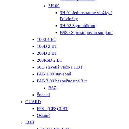
3H.00
3H.01 Jednostranné vložky /
Polvložky
3H.02 S gombíkom
BSZ / S prestupovou spojkou
1000 4.BT
100D 2.BT
200D 3.BT
200RSD 2.BT
50D stavebá vložka 1.BT
FAB 1.00 stavebná
FAB 3.00 bezpečnostná 3.tr
BSZ
Špecial
GUARD
FPS - (CPS) 3.BT
Ostatné
LOB