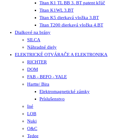
Titan K1 TL BB 3. BT patent kľúč
Titan K1WL 3.BT
Titan K5 dierkavá vložka 3.BT
Titan T200 dierkavá vložka 4.BT
Dialkové na brány
SILCA
Náhradné diely
ELEKTRICKÉ OTVÁRAČE A ELEKTRONIKA
RICHTER
DOM
FAB - BEFO - YALE
Hartte/ Bira
Elektromagnetické zámky
Príslušenstvo
Iné
LOB
Nuki
O&C
Tedee