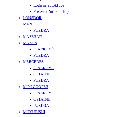
Logá na autokľúče
Prívesok šnúrka s logom
LONSDOR
MAN
PUZDRA
MASERATI
MAZDA
DIAĽKOVÉ
PUZDRA
MERCEDES
DIAĽKOVÉ
OSTATNÉ
PUZDRA
MINI COOPER
DIAĽKOVÉ
OSTATNÉ
PUZDRA
MITSUBISHI