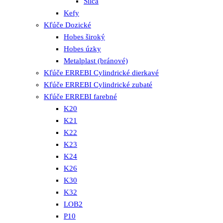
Silca
Kefy
Kľúče Dozické
Hobes široký
Hobes úzky
Metalplast (bránové)
Kľúče ERREBI Cylindrické dierkavé
Kľúče ERREBI Cylindrické zubaté
Kľúče ERREBI farebné
K20
K21
K22
K23
K24
K26
K30
K32
LOB2
P10