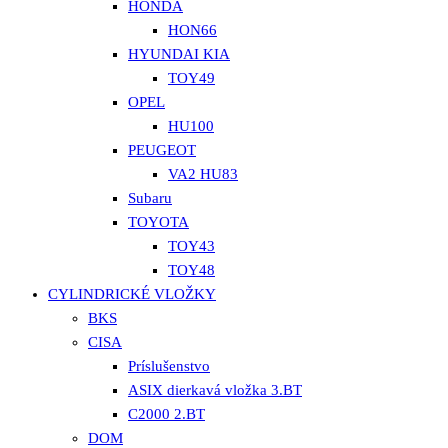
HONDA
HON66
HYUNDAI KIA
TOY49
OPEL
HU100
PEUGEOT
VA2 HU83
Subaru
TOYOTA
TOY43
TOY48
CYLINDRICKÉ VLOŽKY
BKS
CISA
Príslušenstvo
ASIX dierkavá vložka 3.BT
C2000 2.BT
DOM