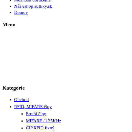
Možnosti doručenia
Náš eshop sufliky.sk
Domov
Menu
Kategórie
Obchod
RFID, MIFARE čipy
Errebi čipy
MIFARE / 125KHz
ČIP RFID fixný