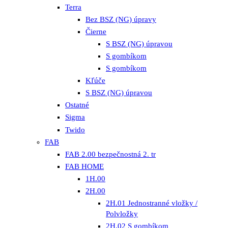
Terra
Bez BSZ (NG) úpravy
Čierne
S BSZ (NG) úpravou
S gombíkom
S gombíkom
Kľúče
S BSZ (NG) úpravou
Ostatné
Sigma
Twido
FAB
FAB 2.00 bezpečnostná 2. tr
FAB HOME
1H.00
2H.00
2H.01 Jednostranné vložky /
Polvložky
2H.02 S gombíkom