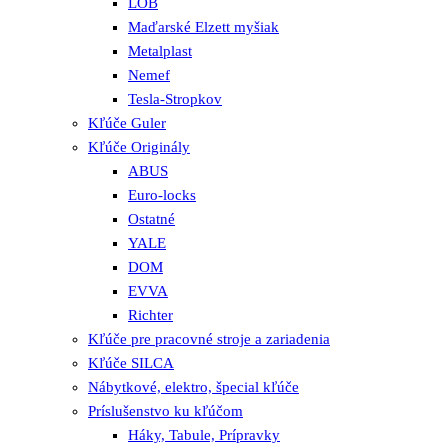
LOB
Maďarské Elzett myšiak
Metalplast
Nemef
Tesla-Stropkov
Kľúče Guler
Kľúče Originály
ABUS
Euro-locks
Ostatné
YALE
DOM
EVVA
Richter
Kľúče pre pracovné stroje a zariadenia
Kľúče SILCA
Nábytkové, elektro, špecial kľúče
Príslušenstvo ku kľúčom
Háky, Tabule, Prípravky