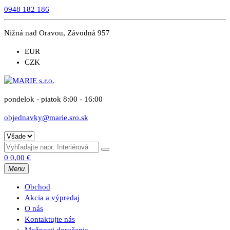
0948 182 186
Nižná nad Oravou, Závodná 957
EUR
CZK
pondelok - piatok 8:00 - 16:00
objednavky@marie.sro.sk
0
0,00
€
Menu
Obchod
Akcia a výpredaj
O nás
Kontaktujte nás