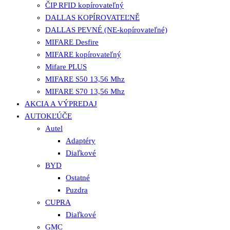
ČIP RFID kopírovateľný
DALLAS KOPÍROVATEĽNĚ
DALLAS PEVNÉ (NE-kopírovateľné)
MIFARE Desfire
MIFARE kopírovateľný
Mifare PLUS
MIFARE S50 13,56 Mhz
MIFARE S70 13,56 Mhz
AKCIA A VÝPREDAJ
AUTOKĽÚČE
Autel
Adaptéry
Diaľkové
BYD
Ostatné
Puzdra
CUPRA
Diaľkové
GMC