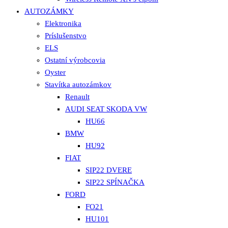
AUTOZÁMKY
Elektronika
Príslušenstvo
ELS
Ostatní výrobcovia
Oyster
Stavítka autozámkov
Renault
AUDI SEAT SKODA VW
HU66
BMW
HU92
FIAT
SIP22 DVERE
SIP22 SPÍNAČKA
FORD
FO21
HU101