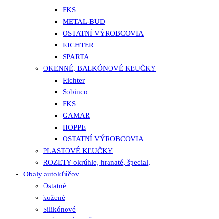
FKS
METAL-BUD
OSTATNÍ VÝROBCOVIA
RICHTER
SPARTA
OKENNÉ, BALKÓNOVÉ KĽUČKY
Richter
Sobinco
FKS
GAMAR
HOPPE
OSTATNÍ VÝROBCOVIA
PLASTOVÉ KĽUČKY
ROZETY okrúhle, hranaté, špecial,
Obaly autokľúčov
Ostatné
kožené
Silikónové