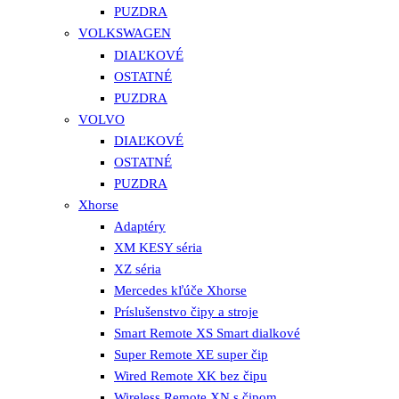
PUZDRA
VOLKSWAGEN
DIAĽKOVÉ
OSTATNÉ
PUZDRA
VOLVO
DIAĽKOVÉ
OSTATNÉ
PUZDRA
Xhorse
Adaptéry
XM KESY séria
XZ séria
Mercedes kľúče Xhorse
Príslušenstvo čipy a stroje
Smart Remote XS Smart dialkové
Super Remote XE super čip
Wired Remote XK bez čipu
Wireless Remote XN s čipom