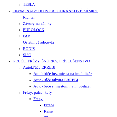
TESLA
Elektro, NÁBYTKOVÉ A SCHRÁNKOVÉ ZÁMKY
Richter
Závory na zámky
EUROLOCK
FAB
Ostatní výrobcovia
RONIS
SISO
KĽÚČE, FRÉZY, ŠNÚRKY, PRÍSLUŠENSTVO
Autokľúče ERREBI
Autokľúče bez miesta na imobilizér
Autokľúče púzdra ERREBI
Autokľúče s miestom na imobilizér
Frézy, palce, kefy
Frézy
Errebi
Raise