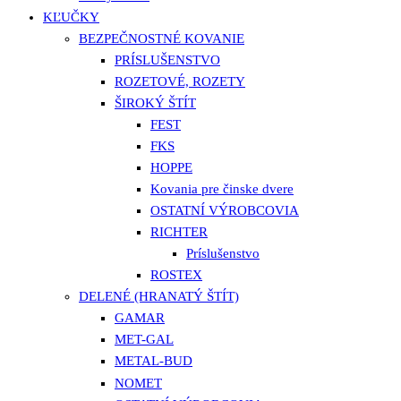
KĽUČKY
BEZPEČNOSTNÉ KOVANIE
PRÍSLUŠENSTVO
ROZETOVÉ, ROZETY
ŠIROKÝ ŠTÍT
FEST
FKS
HOPPE
Kovania pre činske dvere
OSTATNÍ VÝROBCOVIA
RICHTER
Príslušenstvo
ROSTEX
DELENÉ (HRANATÝ ŠTÍT)
GAMAR
MET-GAL
METAL-BUD
NOMET