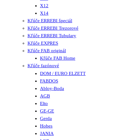
X12
X14
Kľúče ERREBI špeciál
Kľúče ERREBI Trezorové
Kľúče ERREBI Tubulary
Kľúče EXPRES
Kľúče FAB originál
Kľúče FAB Home
Kľúče fazónové
DOM / EURO ELZETT
FABDOS
Abloy-Boda
AGB
Elto
GE-GE
Gerda
Hobes
JANIA