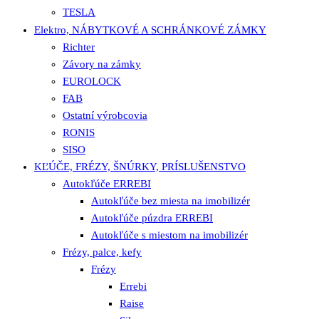
TESLA
Elektro, NÁBYTKOVÉ A SCHRÁNKOVÉ ZÁMKY
Richter
Závory na zámky
EUROLOCK
FAB
Ostatní výrobcovia
RONIS
SISO
KĽÚČE, FRÉZY, ŠNÚRKY, PRÍSLUŠENSTVO
Autokľúče ERREBI
Autokľúče bez miesta na imobilizér
Autokľúče púzdra ERREBI
Autokľúče s miestom na imobilizér
Frézy, palce, kefy
Frézy
Errebi
Raise