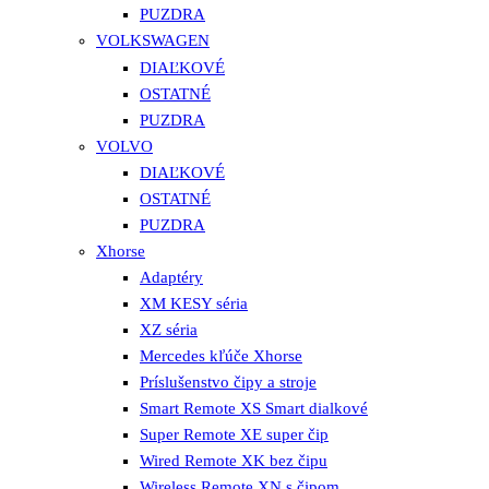
PUZDRA
VOLKSWAGEN
DIAĽKOVÉ
OSTATNÉ
PUZDRA
VOLVO
DIAĽKOVÉ
OSTATNÉ
PUZDRA
Xhorse
Adaptéry
XM KESY séria
XZ séria
Mercedes kľúče Xhorse
Príslušenstvo čipy a stroje
Smart Remote XS Smart dialkové
Super Remote XE super čip
Wired Remote XK bez čipu
Wireless Remote XN s čipom