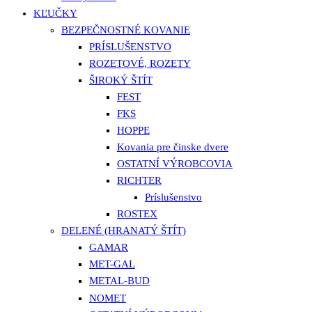
KĽUČKY
BEZPEČNOSTNÉ KOVANIE
PRÍSLUŠENSTVO
ROZETOVÉ, ROZETY
ŠIROKÝ ŠTÍT
FEST
FKS
HOPPE
Kovania pre činske dvere
OSTATNÍ VÝROBCOVIA
RICHTER
Príslušenstvo
ROSTEX
DELENÉ (HRANATÝ ŠTÍT)
GAMAR
MET-GAL
METAL-BUD
NOMET