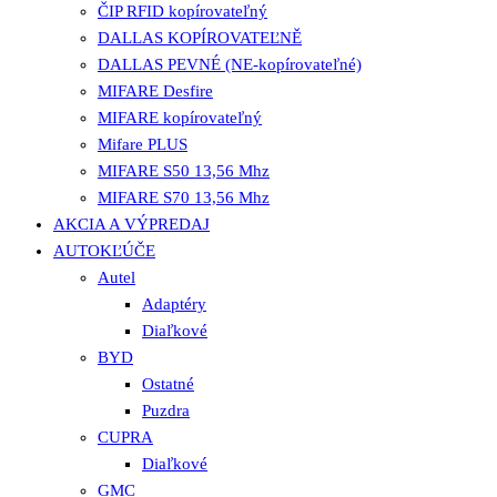
ČIP RFID kopírovateľný
DALLAS KOPÍROVATEĽNĚ
DALLAS PEVNÉ (NE-kopírovateľné)
MIFARE Desfire
MIFARE kopírovateľný
Mifare PLUS
MIFARE S50 13,56 Mhz
MIFARE S70 13,56 Mhz
AKCIA A VÝPREDAJ
AUTOKĽÚČE
Autel
Adaptéry
Diaľkové
BYD
Ostatné
Puzdra
CUPRA
Diaľkové
GMC