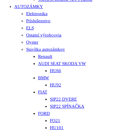
AUTOZÁMKY
Elektronika
Príslušenstvo
ELS
Ostatní výrobcovia
Oyster
Stavítka autozámkov
Renault
AUDI SEAT SKODA VW
HU66
BMW
HU92
FIAT
SIP22 DVERE
SIP22 SPÍNAČKA
FORD
FO21
HU101