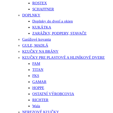
ROSTEX
SCHAFFNER
DOPLNKY
Doplnky do dverí a okien
KUKÁTKA
ZARÁŽKY, PODPERY, STAVAČE
Garážové kovania
GULE, MADLÁ
KĽUČKY NA BRÁNY
KĽUČKY PRE PLASTOVÉ A HLINÍKOVÉ DVERE
FAM
TITAN
FKS
GAMAR
HOPPE
OSTATNÍ VÝROBCOVIA
RICHTER
Wala
NEREZOVÉ KĽUČKY