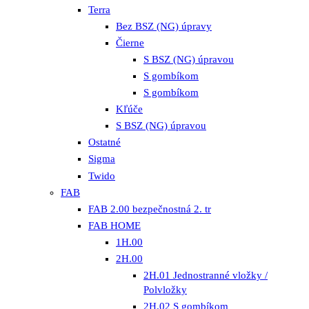
Terra
Bez BSZ (NG) úpravy
Čierne
S BSZ (NG) úpravou
S gombíkom
S gombíkom
Kľúče
S BSZ (NG) úpravou
Ostatné
Sigma
Twido
FAB
FAB 2.00 bezpečnostná 2. tr
FAB HOME
1H.00
2H.00
2H.01 Jednostranné vložky /
Polvložky
2H.02 S gombíkom