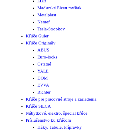
LOB
Maďarské Elzett myšiak
Metalplast
Nemef
Tesla-Stropkov
Kľúče Guler
Kľúče Originály
ABUS
Euro-locks
Ostatné
YALE
DOM
EVVA
Richter
Kľúče pre pracovné stroje a zariadenia
Kľúče SILCA
Nábytkové, elektro, špecial kľúče
Príslušenstvo ku kľúčom
Háky, Tabule, Prípravky