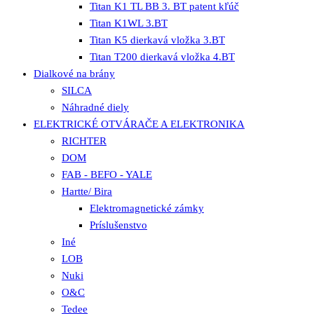
Titan K1 TL BB 3. BT patent kľúč
Titan K1WL 3.BT
Titan K5 dierkavá vložka 3.BT
Titan T200 dierkavá vložka 4.BT
Dialkové na brány
SILCA
Náhradné diely
ELEKTRICKÉ OTVÁRAČE A ELEKTRONIKA
RICHTER
DOM
FAB - BEFO - YALE
Hartte/ Bira
Elektromagnetické zámky
Príslušenstvo
Iné
LOB
Nuki
O&C
Tedee