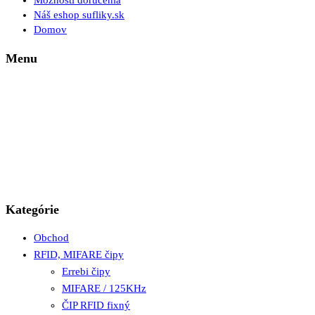
Možnosti doručenia
Náš eshop sufliky.sk
Domov
Menu
Kategórie
Obchod
RFID, MIFARE čipy
Errebi čipy
MIFARE / 125KHz
ČIP RFID fixný