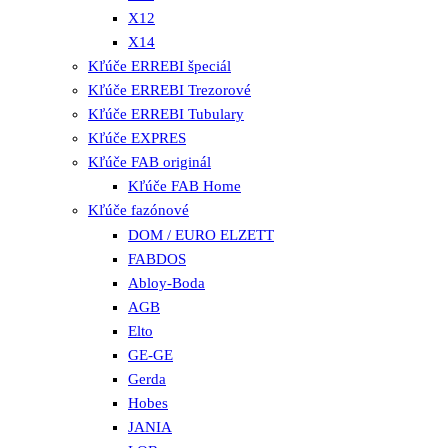
X12
X14
Kľúče ERREBI špeciál
Kľúče ERREBI Trezorové
Kľúče ERREBI Tubulary
Kľúče EXPRES
Kľúče FAB originál
Kľúče FAB Home
Kľúče fazónové
DOM / EURO ELZETT
FABDOS
Abloy-Boda
AGB
Elto
GE-GE
Gerda
Hobes
JANIA