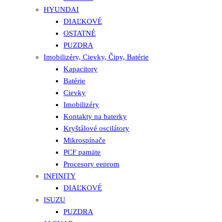
HYUNDAI
DIAĽKOVÉ
OSTATNÉ
PUZDRA
Imobilizéry, Cievky, Čipy, Batérie
Kapacitory
Batérie
Cievky
Imobilizéry
Kontakty na baterky
Kryštálové oscilátory
Mikrospínače
PCF pamäte
Procesory eeprom
INFINITY
DIAĽKOVÉ
ISUZU
PUZDRA