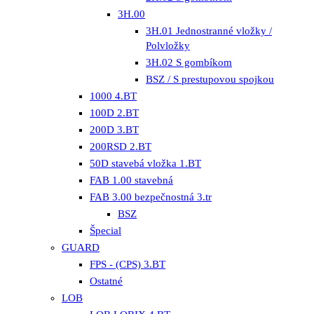
3H.00
3H.01 Jednostranné vložky /
Polvložky
3H.02 S gombíkom
BSZ / S prestupovou spojkou
1000 4.BT
100D 2.BT
200D 3.BT
200RSD 2.BT
50D stavebá vložka 1.BT
FAB 1.00 stavebná
FAB 3.00 bezpečnostná 3.tr
BSZ
Špecial
GUARD
FPS - (CPS) 3.BT
Ostatné
LOB