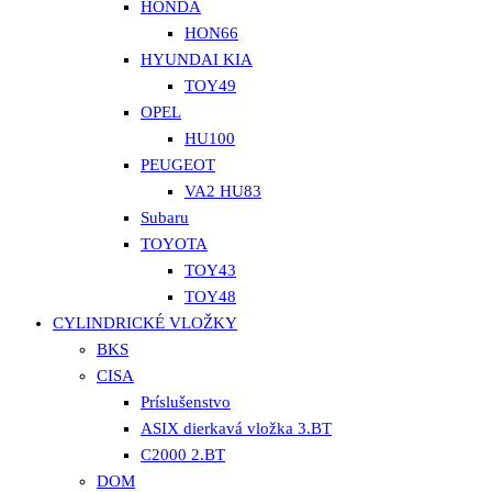
HONDA
HON66
HYUNDAI KIA
TOY49
OPEL
HU100
PEUGEOT
VA2 HU83
Subaru
TOYOTA
TOY43
TOY48
CYLINDRICKÉ VLOŽKY
BKS
CISA
Príslušenstvo
ASIX dierkavá vložka 3.BT
C2000 2.BT
DOM