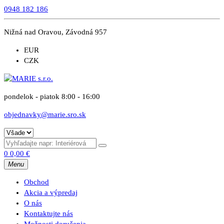
0948 182 186
Nižná nad Oravou, Závodná 957
EUR
CZK
pondelok - piatok 8:00 - 16:00
objednavky@marie.sro.sk
0
0,00
€
Menu
Obchod
Akcia a výpredaj
O nás
Kontaktujte nás