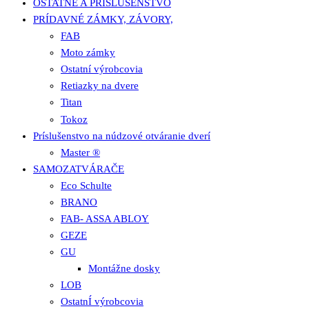
OSTATNÉ A PRÍSLUŠENSTVO
PRÍDAVNÉ ZÁMKY, ZÁVORY,
FAB
Moto zámky
Ostatní výrobcovia
Retiazky na dvere
Titan
Tokoz
Príslušenstvo na núdzové otváranie dverí
Master ®
SAMOZATVÁRAČE
Eco Schulte
BRANO
FAB- ASSA ABLOY
GEZE
GU
Montážne dosky
LOB
OstatnÍ výrobcovia