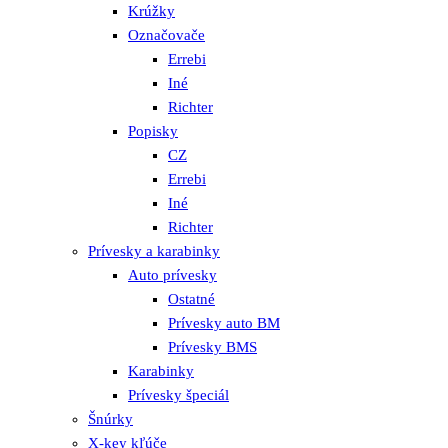
Krúžky
Označovače
Errebi
Iné
Richter
Popisky
CZ
Errebi
Iné
Richter
Prívesky a karabinky
Auto prívesky
Ostatné
Prívesky auto BM
Prívesky BMS
Karabinky
Prívesky špeciál
Šnúrky
X-key kľúče