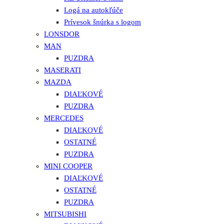
Logá na autokľúče
Prívesok šnúrka s logom
LONSDOR
MAN
PUZDRA
MASERATI
MAZDA
DIAĽKOVÉ
PUZDRA
MERCEDES
DIAĽKOVÉ
OSTATNÉ
PUZDRA
MINI COOPER
DIAĽKOVÉ
OSTATNÉ
PUZDRA
MITSUBISHI