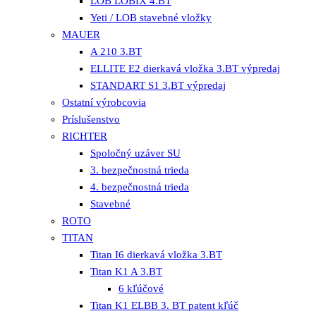
LOB LOBIX 4.BT
Yeti / LOB stavebné vložky
MAUER
A 210 3.BT
ELLITE E2 dierkavá vložka 3.BT výpredaj
STANDART S1 3.BT výpredaj
Ostatní výrobcovia
Príslušenstvo
RICHTER
Spoločný uzáver SU
3. bezpečnostná trieda
4. bezpečnostná trieda
Stavebné
ROTO
TITAN
Titan I6 dierkavá vložka 3.BT
Titan K1 A 3.BT
6 kľúčové
Titan K1 ELBB 3. BT patent kľúč