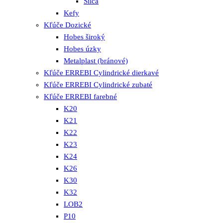
Silca
Kefy
Kľúče Dozické
Hobes široký
Hobes úzky
Metalplast (bránové)
Kľúče ERREBI Cylindrické dierkavé
Kľúče ERREBI Cylindrické zubaté
Kľúče ERREBI farebné
K20
K21
K22
K23
K24
K26
K30
K32
LOB2
P10