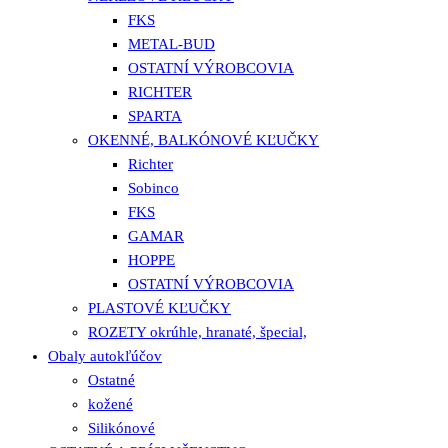
FKS
METAL-BUD
OSTATNÍ VÝROBCOVIA
RICHTER
SPARTA
OKENNÉ, BALKÓNOVÉ KĽUČKY
Richter
Sobinco
FKS
GAMAR
HOPPE
OSTATNÍ VÝROBCOVIA
PLASTOVÉ KĽUČKY
ROZETY okrúhle, hranaté, špecial,
Obaly autokľúčov
Ostatné
kožené
Silikónové