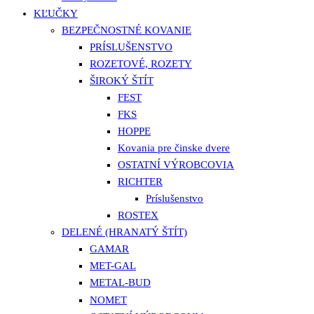
KĽUČKY
BEZPEČNOSTNÉ KOVANIE
PRÍSLUŠENSTVO
ROZETOVÉ, ROZETY
ŠIROKÝ ŠTÍT
FEST
FKS
HOPPE
Kovania pre činske dvere
OSTATNÍ VÝROBCOVIA
RICHTER
Príslušenstvo
ROSTEX
DELENÉ (HRANATÝ ŠTÍT)
GAMAR
MET-GAL
METAL-BUD
NOMET