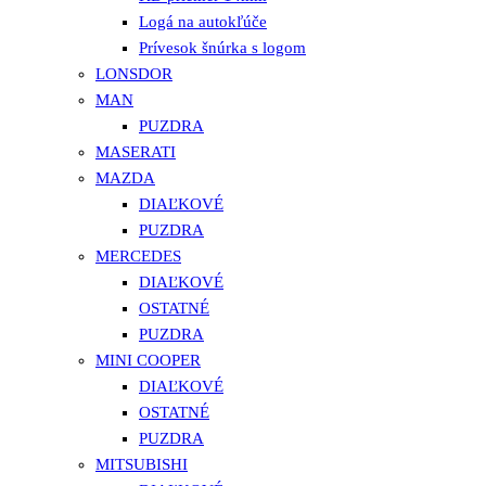
Logá na autokľúče
Prívesok šnúrka s logom
LONSDOR
MAN
PUZDRA
MASERATI
MAZDA
DIAĽKOVÉ
PUZDRA
MERCEDES
DIAĽKOVÉ
OSTATNÉ
PUZDRA
MINI COOPER
DIAĽKOVÉ
OSTATNÉ
PUZDRA
MITSUBISHI