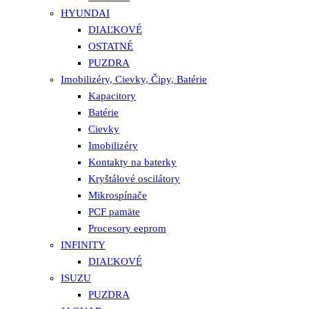
HYUNDAI
DIAĽKOVÉ
OSTATNÉ
PUZDRA
Imobilizéry, Cievky, Čipy, Batérie
Kapacitory
Batérie
Cievky
Imobilizéry
Kontakty na baterky
Kryštálové oscilátory
Mikrospínače
PCF pamäte
Procesory eeprom
INFINITY
DIAĽKOVÉ
ISUZU
PUZDRA