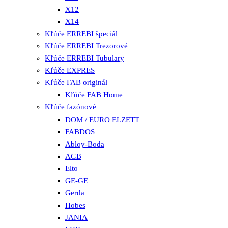
X12
X14
Kľúče ERREBI špeciál
Kľúče ERREBI Trezorové
Kľúče ERREBI Tubulary
Kľúče EXPRES
Kľúče FAB originál
Kľúče FAB Home
Kľúče fazónové
DOM / EURO ELZETT
FABDOS
Abloy-Boda
AGB
Elto
GE-GE
Gerda
Hobes
JANIA