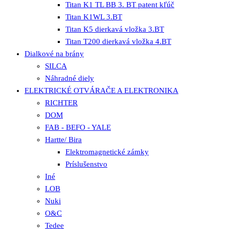
Titan K1 TL BB 3. BT patent kľúč
Titan K1WL 3.BT
Titan K5 dierkavá vložka 3.BT
Titan T200 dierkavá vložka 4.BT
Dialkové na brány
SILCA
Náhradné diely
ELEKTRICKÉ OTVÁRAČE A ELEKTRONIKA
RICHTER
DOM
FAB - BEFO - YALE
Hartte/ Bira
Elektromagnetické zámky
Príslušenstvo
Iné
LOB
Nuki
O&C
Tedee