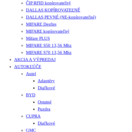
ČIP RFID kopírovateľný
DALLAS KOPÍROVATEĽNĚ
DALLAS PEVNÉ (NE-kopírovateľné)
MIFARE Desfire
MIFARE kopírovateľný
Mifare PLUS
MIFARE S50 13,56 Mhz
MIFARE S70 13,56 Mhz
AKCIA A VÝPREDAJ
AUTOKĽÚČE
Autel
Adaptéry
Diaľkové
BYD
Ostatné
Puzdra
CUPRA
Diaľkové
GMC