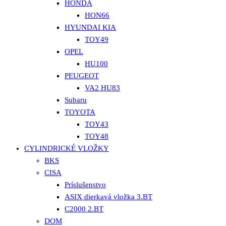
HONDA
HON66
HYUNDAI KIA
TOY49
OPEL
HU100
PEUGEOT
VA2 HU83
Subaru
TOYOTA
TOY43
TOY48
CYLINDRICKÉ VLOŽKY
BKS
CISA
Príslušenstvo
ASIX dierkavá vložka 3.BT
C2000 2.BT
DOM