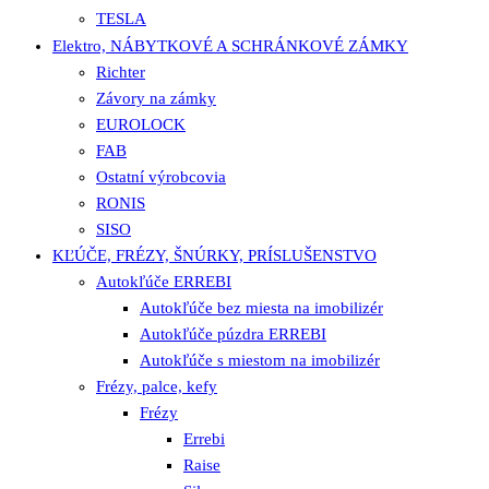
TESLA
Elektro, NÁBYTKOVÉ A SCHRÁNKOVÉ ZÁMKY
Richter
Závory na zámky
EUROLOCK
FAB
Ostatní výrobcovia
RONIS
SISO
KĽÚČE, FRÉZY, ŠNÚRKY, PRÍSLUŠENSTVO
Autokľúče ERREBI
Autokľúče bez miesta na imobilizér
Autokľúče púzdra ERREBI
Autokľúče s miestom na imobilizér
Frézy, palce, kefy
Frézy
Errebi
Raise