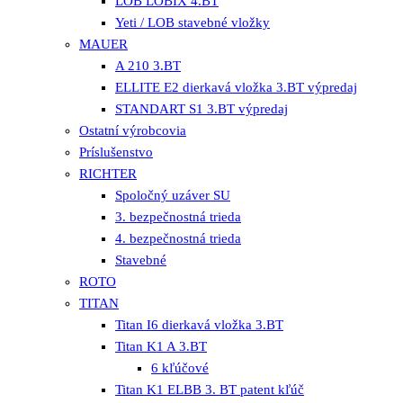
LOB LOBIX 4.BT
Yeti / LOB stavebné vložky
MAUER
A 210 3.BT
ELLITE E2 dierkavá vložka 3.BT výpredaj
STANDART S1 3.BT výpredaj
Ostatní výrobcovia
Príslušenstvo
RICHTER
Spoločný uzáver SU
3. bezpečnostná trieda
4. bezpečnostná trieda
Stavebné
ROTO
TITAN
Titan I6 dierkavá vložka 3.BT
Titan K1 A 3.BT
6 kľúčové
Titan K1 ELBB 3. BT patent kľúč