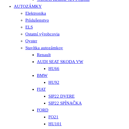
AUTOZÁMKY
Elektronika
Príslušenstvo
ELS
Ostatní výrobcovia
Oyster
Stavítka autozámkov
Renault
AUDI SEAT SKODA VW
HU66
BMW
HU92
FIAT
SIP22 DVERE
SIP22 SPÍNAČKA
FORD
FO21
HU101