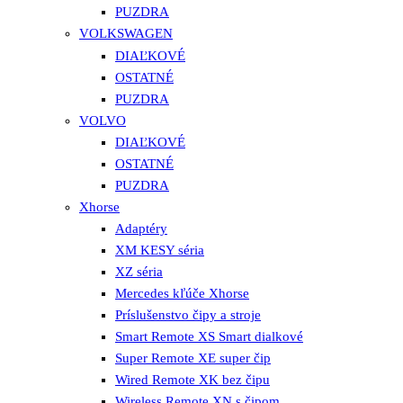
PUZDRA
VOLKSWAGEN
DIAĽKOVÉ
OSTATNÉ
PUZDRA
VOLVO
DIAĽKOVÉ
OSTATNÉ
PUZDRA
Xhorse
Adaptéry
XM KESY séria
XZ séria
Mercedes kľúče Xhorse
Príslušenstvo čipy a stroje
Smart Remote XS Smart dialkové
Super Remote XE super čip
Wired Remote XK bez čipu
Wireless Remote XN s čipom