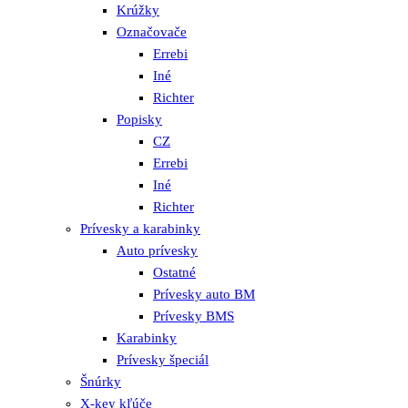
Krúžky
Označovače
Errebi
Iné
Richter
Popisky
CZ
Errebi
Iné
Richter
Prívesky a karabinky
Auto prívesky
Ostatné
Prívesky auto BM
Prívesky BMS
Karabinky
Prívesky špeciál
Šnúrky
X-key kľúče