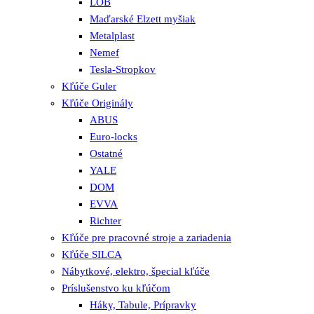
LOB
Maďarské Elzett myšiak
Metalplast
Nemef
Tesla-Stropkov
Kľúče Guler
Kľúče Originály
ABUS
Euro-locks
Ostatné
YALE
DOM
EVVA
Richter
Kľúče pre pracovné stroje a zariadenia
Kľúče SILCA
Nábytkové, elektro, špecial kľúče
Príslušenstvo ku kľúčom
Háky, Tabule, Prípravky