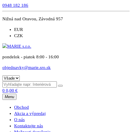
0948 182 186
Nižná nad Oravou, Závodná 957
EUR
CZK
pondelok - piatok 8:00 - 16:00
objednavky@marie.sro.sk
0
0,00
€
Menu
Obchod
Akcia a výpredaj
O nás
Kontaktujte nás