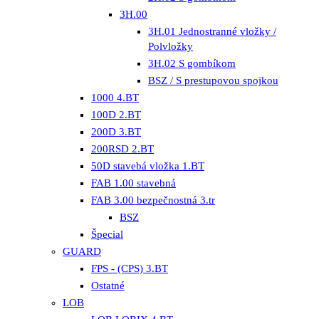
3H.00
3H.01 Jednostranné vložky /
Polvložky
3H.02 S gombíkom
BSZ / S prestupovou spojkou
1000 4.BT
100D 2.BT
200D 3.BT
200RSD 2.BT
50D stavebá vložka 1.BT
FAB 1.00 stavebná
FAB 3.00 bezpečnostná 3.tr
BSZ
Špecial
GUARD
FPS - (CPS) 3.BT
Ostatné
LOB