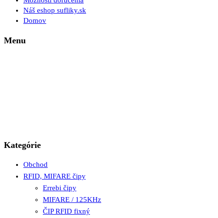
Možnosti doručenia
Náš eshop sufliky.sk
Domov
Menu
Kategórie
Obchod
RFID, MIFARE čipy
Errebi čipy
MIFARE / 125KHz
ČIP RFID fixný