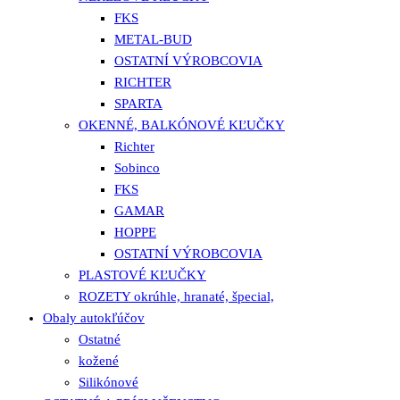
FKS
METAL-BUD
OSTATNÍ VÝROBCOVIA
RICHTER
SPARTA
OKENNÉ, BALKÓNOVÉ KĽUČKY
Richter
Sobinco
FKS
GAMAR
HOPPE
OSTATNÍ VÝROBCOVIA
PLASTOVÉ KĽUČKY
ROZETY okrúhle, hranaté, špecial,
Obaly autokľúčov
Ostatné
kožené
Silikónové