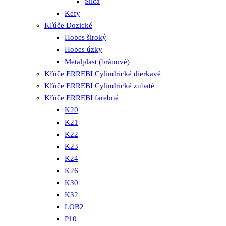
Silca
Kefy
Kľúče Dozické
Hobes široký
Hobes úzky
Metalplast (bránové)
Kľúče ERREBI Cylindrické dierkavé
Kľúče ERREBI Cylindrické zubaté
Kľúče ERREBI farebné
K20
K21
K22
K23
K24
K26
K30
K32
LOB2
P10