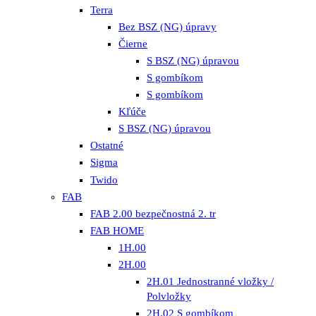
Terra
Bez BSZ (NG) úpravy
Čierne
S BSZ (NG) úpravou
S gombíkom
S gombíkom
Kľúče
S BSZ (NG) úpravou
Ostatné
Sigma
Twido
FAB
FAB 2.00 bezpečnostná 2. tr
FAB HOME
1H.00
2H.00
2H.01 Jednostranné vložky /
Polvložky
2H.02 S gombíkom