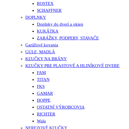
ROSTEX
SCHAFFNER
DOPLNKY
Doplnky do dverí a okien
KUKÁTKA
ZARÁŽKY, PODPERY, STAVAČE
Garážové kovania
GULE, MADLÁ
KĽUČKY NA BRÁNY
KĽUČKY PRE PLASTOVÉ A HLINÍKOVÉ DVERE
FAM
TITAN
FKS
GAMAR
HOPPE
OSTATNÍ VÝROBCOVIA
RICHTER
Wala
NEREZOVÉ KĽUČKY